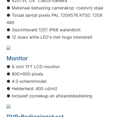
● 420TVL 1/4'' CMOS-camera
● Materiaal behuizing camerakop: roestvrij staal
● Totaal aantal pixels PAL 720X576 NTSC 720X
480
● Gezichtsveld 120°, IP68 waterdicht
● 12 stuks witte LED's met hoge intensiteit
Monitor
● 8 inch TFT LCD-monitor
● 800x600 pixels
● 4:3-schermmodel
● Helderheid: 400 cd/m2
● Inclusief zonnekap en afstandsbediening
DVR-Bedieningskast