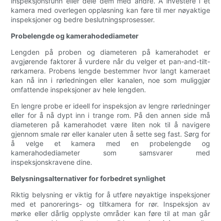
inspeksjonsfunn eller dele dem med andre. Å investere i et
kamera med overlegen oppløsning kan føre til mer nøyaktige
inspeksjoner og bedre beslutningsprosesser.
Probelengde og kamerahodediameter
Lengden på proben og diameteren på kamerahodet er
avgjørende faktorer å vurdere når du velger et pan-and-tilt-
rørkamera. Probens lengde bestemmer hvor langt kameraet
kan nå inn i rørledningen eller kanalen, noe som muliggjør
omfattende inspeksjoner av hele lengden.
En lengre probe er ideell for inspeksjon av lengre rørledninger
eller for å nå dypt inn i trange rom. På den annen side må
diameteren på kamerahodet være liten nok til å navigere
gjennom smale rør eller kanaler uten å sette seg fast. Sørg for
å velge et kamera med en probelengde og
kamerahodediameter som samsvarer med
inspeksjonskravene dine.
Belysningsalternativer for forbedret synlighet
Riktig belysning er viktig for å utføre nøyaktige inspeksjoner
med et panorerings- og tiltkamera for rør. Inspeksjon av
mørke eller dårlig opplyste områder kan føre til at man går