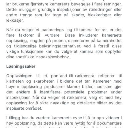
lar brukerne fjernstyre kameraets bevegelse i flere retninger.
Dette muliggjør grundige inspeksjoner av rørledninger eller
andre trange rom for tegn på skader, blokkeringer eller
lekkasjer.
Når du velger et panorerings- og tiltkamera for rør, er det
flere faktorer å vurdere. Disse inkluderer kameraets
oppløsning, lengden på proben, diameteren på kamerahodet
og tilgjengelige belysningsalternativer. Ved å forstå disse
viktige funksjonene kan du velge et kamera som oppfyller
dine spesifikke inspeksjonsbehov.
Løsningssaker
Oppløsningen til et pan-and-tilt-rørkamera refererer til
klarheten og skarpheten i bildene det tar. Kameraer med
høyere oppløsning produserer klarere bilder, noe som gjør
det enklere å identifisere potensielle problemer under
inspeksjoner. Når du velger et rørkamera, velg et med høy
oppløsning for å sikre nøyaktige og detaljerte bilder av det
inspiserte området.
I tillegg bør du vurdere kameraets evne til å ta opp videoer i
høy oppløsning, da dette kan være nyttig for å dokumentere