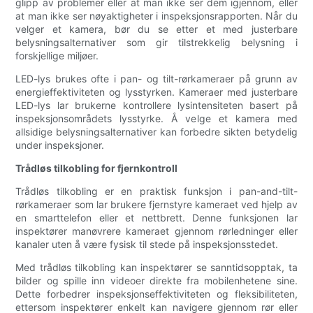
glipp av problemer eller at man ikke ser dem igjennom, eller
at man ikke ser nøyaktigheter i inspeksjonsrapporten. Når du
velger et kamera, bør du se etter et med justerbare
belysningsalternativer som gir tilstrekkelig belysning i
forskjellige miljøer.
LED-lys brukes ofte i pan- og tilt-rørkameraer på grunn av
energieffektiviteten og lysstyrken. Kameraer med justerbare
LED-lys lar brukerne kontrollere lysintensiteten basert på
inspeksjonsområdets lysstyrke. Å velge et kamera med
allsidige belysningsalternativer kan forbedre sikten betydelig
under inspeksjoner.
Trådløs tilkobling for fjernkontroll
Trådløs tilkobling er en praktisk funksjon i pan-and-tilt-
rørkameraer som lar brukere fjernstyre kameraet ved hjelp av
en smarttelefon eller et nettbrett. Denne funksjonen lar
inspektører manøvrere kameraet gjennom rørledninger eller
kanaler uten å være fysisk til stede på inspeksjonsstedet.
Med trådløs tilkobling kan inspektører se sanntidsopptak, ta
bilder og spille inn videoer direkte fra mobilenhetene sine.
Dette forbedrer inspeksjonseffektiviteten og fleksibiliteten,
ettersom inspektører enkelt kan navigere gjennom rør eller