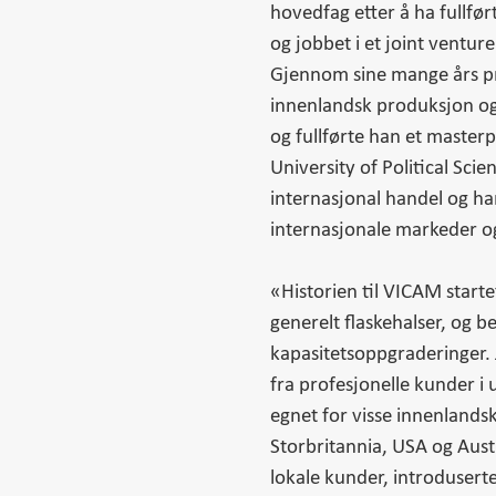
hovedfag etter å ha fullfør
og jobbet i et joint ventu
Gjennom sine mange års pra
innenlandsk produksjon og 
og fullførte han et master
University of Political Scie
internasjonal handel og ha
internasjonale markeder o
«Historien til VICAM start
generelt flaskehalser, og be
kapasitetsoppgraderinger. 
fra profesjonelle kunder i 
egnet for visse innenlandsk
Storbritannia, USA og Aus
lokale kunder, introduserte v