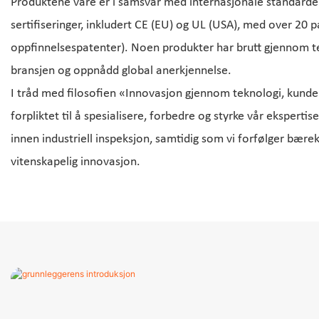
Produktene våre er i samsvar med internasjonale standarder
sertifiseringer, inkludert CE (EU) og UL (USA), med over 20 p
oppfinnelsespatenter). Noen produkter har brutt gjennom te
bransjen og oppnådd global anerkjennelse.
I tråd med filosofien «Innovasjon gjennom teknologi, kunden 
forpliktet til å spesialisere, forbedre og styrke vår eksperti
innen industriell inspeksjon, samtidig som vi forfølger bærek
vitenskapelig innovasjon.