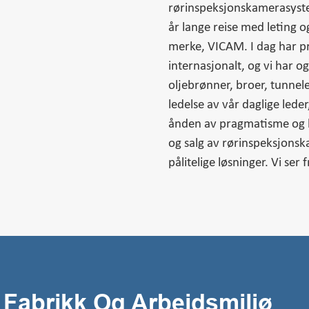
rørinspeksjonskamerasyste
år lange reise med leting og
merke, VICAM. I dag har p
internasjonalt, og vi har 
oljebrønner, broer, tunnel
ledelse av vår daglige lede
ånden av pragmatisme og k
og salg av rørinspeksjonsk
pålitelige løsninger. Vi se
Fabrikk Og Arbeidsmiljø