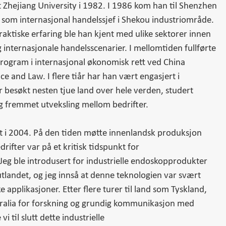
t Zhejiang University i 1982. I 1986 kom han til Shenzhen
re som internasjonal handelssjef i Shekou industriområde.
ktiske erfaring ble han kjent med ulike sektorer innen
internasjonale handelsscenarier. I mellomtiden fullførte
program i internasjonal økonomisk rett ved China
nce and Law. I flere tiår har han vært engasjert i
r besøkt nesten tjue land over hele verden, studert
g fremmet utveksling mellom bedrifter.
et i 2004. På den tiden møtte innenlandsk produksjon
drifter var på et kritisk tidspunkt for
Jeg ble introdusert for industrielle endoskopprodukter
utlandet, og jeg innså at denne teknologien var svært
e applikasjoner. Etter flere turer til land som Tyskland,
tralia for forskning og grundig kommunikasjon med
i til slutt dette industrielle