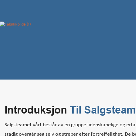
Introduksjon
Til Salgsteam
Salgsteamet vårt består av en gruppe lidenskapelige og erfar
stadig overgår seg selv og streber etter fortreffelighet. De 