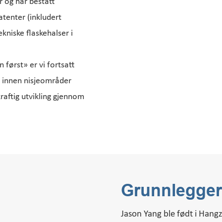
 og har bestått
atenter (inkludert
kniske flaskehalser i
først» er vi fortsatt
se innen nisjeområder
raftig utvikling gjennom
Grunnlegge
Jason Yang ble født i Hang