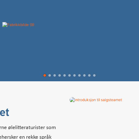
et
ne ølelitteraturister som
behersker en rekke språk