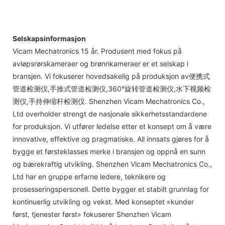
Selskapsinformasjon
Vicam Mechatronics 15 år. Produsent med fokus på
avløpsrørskameraer og brønnkameraer er et selskap i
bransjen. Vi fokuserer hovedsakelig på produksjon av便携式
管道检测仪,手推式管道检测仪,360°旋转管道检测仪,水下视频检
测仪,手持伸缩杆检测仪. Shenzhen Vicam Mechatronics Co.,
Ltd overholder strengt de nasjonale sikkerhetsstandardene
for produksjon. Vi utfører ledelse etter et konsept om å være
innovative, effektive og pragmatiske. All innsats gjøres for å
bygge et førsteklasses merke i bransjen og oppnå en sunn
og bærekraftig utvikling. Shenzhen Vicam Mechatronics Co.,
Ltd har en gruppe erfarne ledere, teknikere og
prosesseringspersonell. Dette bygger et stabilt grunnlag for
kontinuerlig utvikling og vekst. Med konseptet «kunder
først, tjenester først» fokuserer Shenzhen Vicam