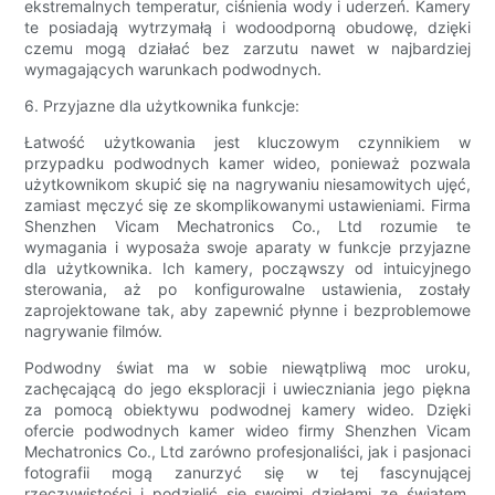
ekstremalnych temperatur, ciśnienia wody i uderzeń. Kamery
te posiadają wytrzymałą i wodoodporną obudowę, dzięki
czemu mogą działać bez zarzutu nawet w najbardziej
wymagających warunkach podwodnych.
6. Przyjazne dla użytkownika funkcje:
Łatwość użytkowania jest kluczowym czynnikiem w
przypadku podwodnych kamer wideo, ponieważ pozwala
użytkownikom skupić się na nagrywaniu niesamowitych ujęć,
zamiast męczyć się ze skomplikowanymi ustawieniami. Firma
Shenzhen Vicam Mechatronics Co., Ltd rozumie te
wymagania i wyposaża swoje aparaty w funkcje przyjazne
dla użytkownika. Ich kamery, począwszy od intuicyjnego
sterowania, aż po konfigurowalne ustawienia, zostały
zaprojektowane tak, aby zapewnić płynne i bezproblemowe
nagrywanie filmów.
Podwodny świat ma w sobie niewątpliwą moc uroku,
zachęcającą do jego eksploracji i uwieczniania jego piękna
za pomocą obiektywu podwodnej kamery wideo. Dzięki
ofercie podwodnych kamer wideo firmy Shenzhen Vicam
Mechatronics Co., Ltd zarówno profesjonaliści, jak i pasjonaci
fotografii mogą zanurzyć się w tej fascynującej
rzeczywistości i podzielić się swoimi dziełami ze światem.