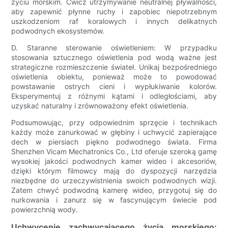
życiu morskim. Ćwicz utrzymywanie neutralnej pływalności,
aby zapewnić płynne ruchy i zapobiec niepotrzebnym
uszkodzeniom raf koralowych i innych delikatnych
podwodnych ekosystemów.
D. Staranne sterowanie oświetleniem: W przypadku
stosowania sztucznego oświetlenia pod wodą ważne jest
strategiczne rozmieszczenie świateł. Unikaj bezpośredniego
oświetlenia obiektu, ponieważ może to powodować
powstawanie ostrych cieni i wypłukiwanie kolorów.
Eksperymentuj z różnymi kątami i odległościami, aby
uzyskać naturalny i zrównoważony efekt oświetlenia.
Podsumowując, przy odpowiednim sprzęcie i technikach
każdy może zanurkować w głębiny i uchwycić zapierające
dech w piersiach piękno podwodnego świata. Firma
Shenzhen Vicam Mechatronics Co., Ltd oferuje szeroką gamę
wysokiej jakości podwodnych kamer wideo i akcesoriów,
dzięki którym filmowcy mają do dyspozycji narzędzia
niezbędne do urzeczywistnienia swoich podwodnych wizji.
Zatem chwyć podwodną kamerę wideo, przygotuj się do
nurkowania i zanurz się w fascynującym świecie pod
powierzchnią wody.
Uchwycenie zachwycającego życia morskiego: