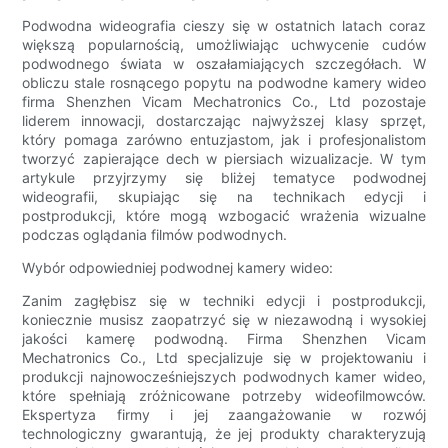
Podwodna wideografia cieszy się w ostatnich latach coraz
większą popularnością, umożliwiając uchwycenie cudów
podwodnego świata w oszałamiających szczegółach. W
obliczu stale rosnącego popytu na podwodne kamery wideo
firma Shenzhen Vicam Mechatronics Co., Ltd pozostaje
liderem innowacji, dostarczając najwyższej klasy sprzęt,
który pomaga zarówno entuzjastom, jak i profesjonalistom
tworzyć zapierające dech w piersiach wizualizacje. W tym
artykule przyjrzymy się bliżej tematyce podwodnej
wideografii, skupiając się na technikach edycji i
postprodukcji, które mogą wzbogacić wrażenia wizualne
podczas oglądania filmów podwodnych.
Wybór odpowiedniej podwodnej kamery wideo:
Zanim zagłębisz się w techniki edycji i postprodukcji,
koniecznie musisz zaopatrzyć się w niezawodną i wysokiej
jakości kamerę podwodną. Firma Shenzhen Vicam
Mechatronics Co., Ltd specjalizuje się w projektowaniu i
produkcji najnowocześniejszych podwodnych kamer wideo,
które spełniają zróżnicowane potrzeby wideofilmowców.
Ekspertyza firmy i jej zaangażowanie w rozwój
technologiczny gwarantują, że jej produkty charakteryzują