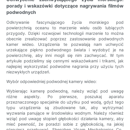
porady i wskazówki dotyczące nagrywania filmów
podwodnych
Odkrywanie fascynującego życia morskiego pod
powierzchnią oceanu to marzenie wielu osób lubiących
przygody. Dzięki rozwojowi technologii marzenie to można
obecnie zrealizować poprzez zastosowanie podwodnych
kamer wideo. Urządzenia te pozwalają nam uchwycić
urzekające piękno podwodnego świata i wydobyć je na
powierzchnię, aby inni mogli się nim zachwycać. W tym
artykule podzielimy się cennymi wskazówkami i trikami, jak
najlepiej wykorzystać podwodne nagrania przy użyciu tych
niezwykłych urządzeń.
Wybór odpowiedniej podwodnej kamery wideo:
Wybierając kamerę podwodną, należy wziąć pod uwagę
różne aspekty. Po pierwsze, poszukaj aparatu
przeznaczonego specjalnie do użytku pod wodą, gdyż tego
typu urządzenia są zbudowane tak, aby wytrzymać
wyzwania panujące w środowisku wodnym. Należy również
wziąć pod uwagę stopień głębokości działania kamery, aby
mieć pewność, że poradzi sobie z głębokością, na jakiej
planujesz przebywać. Shenzhen Vicam Mechatronics Co.,