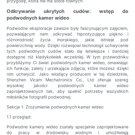
przygodę, która nie ma sobie równych.
Odkrywanie ukrytych cudów: wstęp do
podwodnych kamer wideo
Podwodne eksploracje zawsze były fascynującym zajęciem,
pozwalającym nam odkrywać hipnotyzujące piękno i
różnorodność życia morskiego, jakie istnieje pod
powierzchnią wody. Dzięki rozwojowi technologii uchwycenie
tych podwodnych cudów stało się łatwiejsze i bardziej
dostępne niż kiedykolwiek wcześniej. W tym przewodniku
przybliżymy Ci świat podwodnych kamer wideo, omawiając
ich funkcje, zalety i urzekające zdjęcia, które możesz dzięki
nim uchwycić. Jako wiodący producent w tej dziedzinie,
Shenzhen Vicam Mechatronics Co., Ltd oferuje szereg
wysokiej jakości podwodnych kamer wideo
zaprojektowanych tak, aby spełnić potrzeby wszystkich
miłośników fotografii podwodnej.
Sekcja 1: Zrozumienie podwodnych kamer wideo
1.1 przegląd:
Podwodne kamery wideo zostały specjalnie zaprojektowane
do pracy w środowisku wodnym i umożliwiają