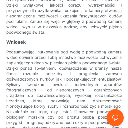
Dzięki wyjątkowej jakości obrazu, wytrzymałości i
przyjaznym dla użytkownika funkcjom, te kamery otwierają
nieograniczone możliwości ukazania fascynujących cudów
pod falami. Zanurz się więc w głębiny z podwodną kamerą
wideo i wyrusz w niezwykłą podróż, aby uchwycić piękno
podwodnego świata.
Wniosek
Podsumowując, nurkowanie pod wodą z podwodną kamerą
wideo otwiera przed Tobą mnóstwo możliwości uchwycenia
zapierającego dech w piersiach piękna podwodnego świata.
Dzięki ponad 15-letniemu doświadczeniu w branży nasza
firma rozumie potrzeby i pragnienia zarówno
doświadczonych nurków, jak i początkujących entuzjastów.
Byliśmy świadkami ewolucji podwodnych aparatów
fotograficznych – od nieporęcznych i ograniczonych
urządzeń do zaawansowanych, wysokiej rozdzielczości
urządzeń, które pozwalają nam dokumentować
hipnotyzujące kolory, ruchy i różnorodność życia morskiego.
Niezależnie od tego, czy jesteś filmowcem podwodnym,
biologiem morskim czy po prostu osobą poszukującą
przygód i pragnącą odkrywać cuda ukryte pod powierzchnią
wody, doświadczenie i zaangażowanie naszej firmy