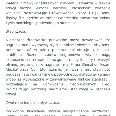
materiał filmowy w naturalnych kolorach. Jednakże w trakcie
edycji można jeszcze bardziej udoskonalić wrażenia
wizualne, dostosowując i równoważąc kolory. Dzięki temu
finalny film będzie wiernie odzwierciedlał prawdziwe kolory
życia morskiego i podwodnego otoczenia.
Stabilizacja:
Niestabilne środowisko podwodne może powodować, że
nagrania będą wydawały się niestabilne i chwiejne. Aby temu
przeciwdziałać, w trakcie postprodukcji stosuje się techniki
stabilizacji. Różne narzędzia programowe i wtyczki mogą
skutecznie eliminować niepożądane ruchy kamery i tworzyć
płynne, profesjonalnie nagrane filmy. Firma Shenzhen Vicam
Mechatronics Co., Ltd rozumie, jak ważna jest stabilność
podczas nagrywania filmów podwodnego, dlatego jej kamery
wideo są wyposażone w zaawansowane funkcje stabilizacji,
pozwalające na uchwycenie nieporuszonych ujęć,
minimalizując potrzebę nadmiernej stabilizacji w procesie
edycji.
Zwolnione tempo i upływ czasu:
Podwodne filmowanie otwiera nieograniczone możliwości
kreatywnego opowiadania historii. Aby zwiększyć