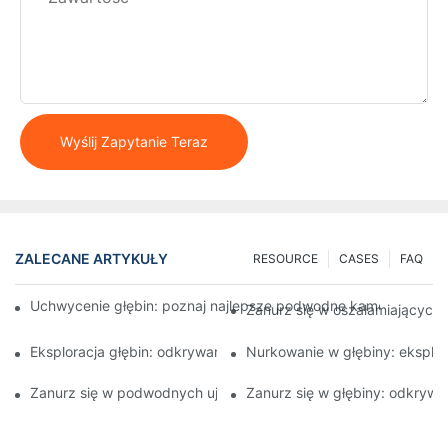
Wyślij Zapytanie Teraz
ZALECANE ARTYKUŁY
RESOURCE
CASES
FAQ
Uchwycenie głębin: poznaj najlepsze podwodne kamery wideo
Zanurz się w oszałamiających
Eksploracja głębin: odkrywanie cudów za pomocą podwodnej 
Nurkowanie w głębiny: eksplo
Zanurz się w podwodnych ujęciach dzięki najnowocześniejszej
Zanurz się w głębiny: odkryw