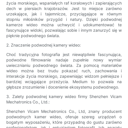
życia morskiego, wspaniałych raf koralowych i zapierających
dech w piersiach krajobrazów. Jest to miejsce zarówno
urzekające, jak i tajemnicze, przyciągające w równym
stopniu miłośników przygód i natury. Dzięki podwodnej
kamerze wideo można uchwycić i udokumentować te
fascynujące widoki, pozwalając sobie i innym zanurzyć się w
pięknie podwodnego świata.
2. Znaczenie podwodnej kamery wideo:
Choć tradycyjna fotografia jest niewątpliwie fascynująca,
podwodne filmowanie nadaje zupełnie nowy wymiar
uwiecznianiu podwodnego świata. Za pomocą materiałów
wideo można bez trudu pokazać ruch, zachowania i
interakcje życia morskiego, zapewniając widzom pełniejsze i
bardziej wciągające przeżycia. Medium to pozwala na
głębsze zrozumienie i docenienie ekosystemu podwodnego.
3. Zalety podwodnej kamery wideo firmy Shenzhen Vicam
Mechatronics Co., Ltd.:
Shenzhen Vicam Mechatronics Co., Ltd, znany producent
podwodnych kamer wideo, oferuje szereg urządzeń o
bogatym wyposażeniu, które przypadną do gustu zarówno
profesjonalistom, jak i entuzjastom fotografii. Ich aparaty