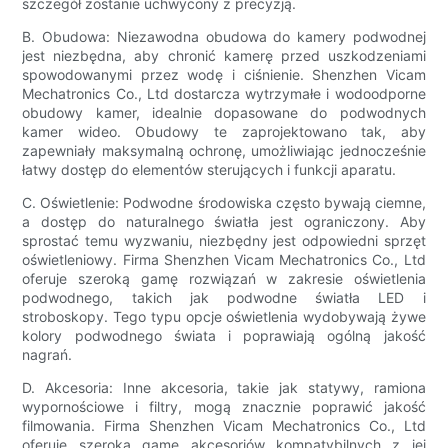
szczegół zostanie uchwycony z precyzją.
B. Obudowa: Niezawodna obudowa do kamery podwodnej
jest niezbędna, aby chronić kamerę przed uszkodzeniami
spowodowanymi przez wodę i ciśnienie. Shenzhen Vicam
Mechatronics Co., Ltd dostarcza wytrzymałe i wodoodporne
obudowy kamer, idealnie dopasowane do podwodnych
kamer wideo. Obudowy te zaprojektowano tak, aby
zapewniały maksymalną ochronę, umożliwiając jednocześnie
łatwy dostęp do elementów sterujących i funkcji aparatu.
C. Oświetlenie: Podwodne środowiska często bywają ciemne,
a dostęp do naturalnego światła jest ograniczony. Aby
sprostać temu wyzwaniu, niezbędny jest odpowiedni sprzęt
oświetleniowy. Firma Shenzhen Vicam Mechatronics Co., Ltd
oferuje szeroką gamę rozwiązań w zakresie oświetlenia
podwodnego, takich jak podwodne światła LED i
stroboskopy. Tego typu opcje oświetlenia wydobywają żywe
kolory podwodnego świata i poprawiają ogólną jakość
nagrań.
D. Akcesoria: Inne akcesoria, takie jak statywy, ramiona
wypornościowe i filtry, mogą znacznie poprawić jakość
filmowania. Firma Shenzhen Vicam Mechatronics Co., Ltd
oferuje szeroką gamę akcesoriów kompatybilnych z jej