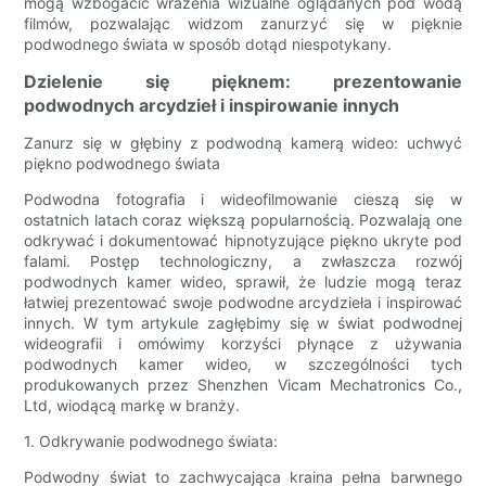
mogą wzbogacić wrażenia wizualne oglądanych pod wodą
filmów, pozwalając widzom zanurzyć się w pięknie
podwodnego świata w sposób dotąd niespotykany.
Dzielenie się pięknem: prezentowanie
podwodnych arcydzieł i inspirowanie innych
Zanurz się w głębiny z podwodną kamerą wideo: uchwyć
piękno podwodnego świata
Podwodna fotografia i wideofilmowanie cieszą się w
ostatnich latach coraz większą popularnością. Pozwalają one
odkrywać i dokumentować hipnotyzujące piękno ukryte pod
falami. Postęp technologiczny, a zwłaszcza rozwój
podwodnych kamer wideo, sprawił, że ludzie mogą teraz
łatwiej prezentować swoje podwodne arcydzieła i inspirować
innych. W tym artykule zagłębimy się w świat podwodnej
wideografii i omówimy korzyści płynące z używania
podwodnych kamer wideo, w szczególności tych
produkowanych przez Shenzhen Vicam Mechatronics Co.,
Ltd, wiodącą markę w branży.
1. Odkrywanie podwodnego świata:
Podwodny świat to zachwycająca kraina pełna barwnego