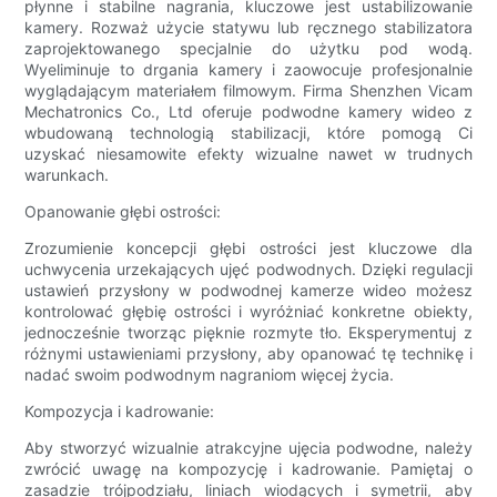
płynne i stabilne nagrania, kluczowe jest ustabilizowanie
kamery. Rozważ użycie statywu lub ręcznego stabilizatora
zaprojektowanego specjalnie do użytku pod wodą.
Wyeliminuje to drgania kamery i zaowocuje profesjonalnie
wyglądającym materiałem filmowym. Firma Shenzhen Vicam
Mechatronics Co., Ltd oferuje podwodne kamery wideo z
wbudowaną technologią stabilizacji, które pomogą Ci
uzyskać niesamowite efekty wizualne nawet w trudnych
warunkach.
Opanowanie głębi ostrości:
Zrozumienie koncepcji głębi ostrości jest kluczowe dla
uchwycenia urzekających ujęć podwodnych. Dzięki regulacji
ustawień przysłony w podwodnej kamerze wideo możesz
kontrolować głębię ostrości i wyróżniać konkretne obiekty,
jednocześnie tworząc pięknie rozmyte tło. Eksperymentuj z
różnymi ustawieniami przysłony, aby opanować tę technikę i
nadać swoim podwodnym nagraniom więcej życia.
Kompozycja i kadrowanie:
Aby stworzyć wizualnie atrakcyjne ujęcia podwodne, należy
zwrócić uwagę na kompozycję i kadrowanie. Pamiętaj o
zasadzie trójpodziału, liniach wiodących i symetrii, aby