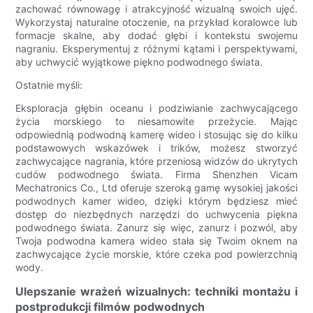
zachować równowagę i atrakcyjność wizualną swoich ujęć.
Wykorzystaj naturalne otoczenie, na przykład koralowce lub
formacje skalne, aby dodać głębi i kontekstu swojemu
nagraniu. Eksperymentuj z różnymi kątami i perspektywami,
aby uchwycić wyjątkowe piękno podwodnego świata.
Ostatnie myśli:
Eksploracja głębin oceanu i podziwianie zachwycającego
życia morskiego to niesamowite przeżycie. Mając
odpowiednią podwodną kamerę wideo i stosując się do kilku
podstawowych wskazówek i trików, możesz stworzyć
zachwycające nagrania, które przeniosą widzów do ukrytych
cudów podwodnego świata. Firma Shenzhen Vicam
Mechatronics Co., Ltd oferuje szeroką gamę wysokiej jakości
podwodnych kamer wideo, dzięki którym będziesz mieć
dostęp do niezbędnych narzędzi do uchwycenia piękna
podwodnego świata. Zanurz się więc, zanurz i pozwól, aby
Twoja podwodna kamera wideo stała się Twoim oknem na
zachwycające życie morskie, które czeka pod powierzchnią
wody.
Ulepszanie wrażeń wizualnych: techniki montażu i
postprodukcji filmów podwodnych