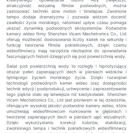
atrakcyjność wizualną filmów podwodnych, można
zastosować techniki slow motion i timelapse. Zwolnione
tempo dodaje dramatyzmu i pozwala widzom docenić
zawiłości życia morskiego, natomiast upływ czasu pomaga
ukazać dynamikę podwodnych ekosystemów. Podwodne
kamery wideo firmy Shenzhen Vicam Mechatronics Co., Ltd
oferują możliwość dostosowania liczby klatek na sekundę i
funkcję tworzenia filmów poklatkowych, dzięki czemu
wideofilmowcy mają narzędzia niezbędne do opowiadania
fascynujących historii dziejących się pod powierzchnią wody.
Świat pod powierzchnią wody to rozległy i hipnotyzujący
obszar pełen zapierających dech w piersiach widoków i
tętniącego życiem morskiego życia. Dzięki rozwojowi
technologii podwodnych kamer wideo oraz dostępności
technik edycji i postprodukcji, uchwycenie i zaprezentowanie
tego piękna stało się łatwiejsze niż kiedykolwiek. Shenzhen
Vicam Mechatronics Co., Ltd jest pionierem w tej dziedzinie,
oferującym wysokiej jakości podwodne kamery wideo, które
umożliwiają wideofilmowcom nurkowanie w głębinach i
tworzenie zapierających dech w piersiach ujęć wizualnych.
Dzięki wykorzystaniu korekcji kolorów, stabilizacji,
zwolnionego tempa i technik poklatkowych wideofilmowcy