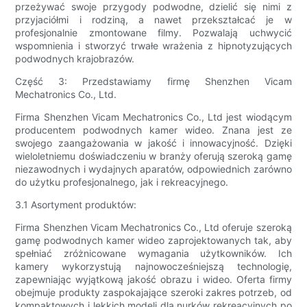
przeżywać swoje przygody podwodne, dzielić się nimi z
przyjaciółmi i rodziną, a nawet przekształcać je w
profesjonalnie zmontowane filmy. Pozwalają uchwycić
wspomnienia i stworzyć trwałe wrażenia z hipnotyzujących
podwodnych krajobrazów.
Część 3: Przedstawiamy firmę Shenzhen Vicam
Mechatronics Co., Ltd.
Firma Shenzhen Vicam Mechatronics Co., Ltd jest wiodącym
producentem podwodnych kamer wideo. Znana jest ze
swojego zaangażowania w jakość i innowacyjność. Dzięki
wieloletniemu doświadczeniu w branży oferują szeroką gamę
niezawodnych i wydajnych aparatów, odpowiednich zarówno
do użytku profesjonalnego, jak i rekreacyjnego.
3.1 Asortyment produktów:
Firma Shenzhen Vicam Mechatronics Co., Ltd oferuje szeroką
gamę podwodnych kamer wideo zaprojektowanych tak, aby
spełniać zróżnicowane wymagania użytkowników. Ich
kamery wykorzystują najnowocześniejszą technologię,
zapewniając wyjątkową jakość obrazu i wideo. Oferta firmy
obejmuje produkty zaspokajające szeroki zakres potrzeb, od
kompaktowych i lekkich modeli dla nurków rekreacyjnych po