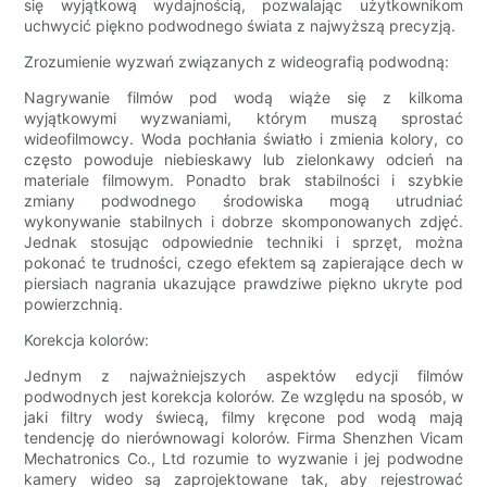
się wyjątkową wydajnością, pozwalając użytkownikom
uchwycić piękno podwodnego świata z najwyższą precyzją.
Zrozumienie wyzwań związanych z wideografią podwodną:
Nagrywanie filmów pod wodą wiąże się z kilkoma
wyjątkowymi wyzwaniami, którym muszą sprostać
wideofilmowcy. Woda pochłania światło i zmienia kolory, co
często powoduje niebieskawy lub zielonkawy odcień na
materiale filmowym. Ponadto brak stabilności i szybkie
zmiany podwodnego środowiska mogą utrudniać
wykonywanie stabilnych i dobrze skomponowanych zdjęć.
Jednak stosując odpowiednie techniki i sprzęt, można
pokonać te trudności, czego efektem są zapierające dech w
piersiach nagrania ukazujące prawdziwe piękno ukryte pod
powierzchnią.
Korekcja kolorów:
Jednym z najważniejszych aspektów edycji filmów
podwodnych jest korekcja kolorów. Ze względu na sposób, w
jaki filtry wody świecą, filmy kręcone pod wodą mają
tendencję do nierównowagi kolorów. Firma Shenzhen Vicam
Mechatronics Co., Ltd rozumie to wyzwanie i jej podwodne
kamery wideo są zaprojektowane tak, aby rejestrować