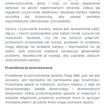
zanieczyszczenia, glony i inne, co może negatywnie
wpływać na jakość rejestrowanych obrazów. Zaleca się
regularne czyszczenie obiektywu i obudowy kamery miękką
szczotką lub ściereczką, aby usunąć wszelkie
nagromadzone zabrudzenia i pozostałości.
Oprócz czyszczenia kamery, ważne jest sprawdzenie kabli,
złączy i innych podzespołów pod kątem oznak zużycia lub
uszkodzeń. Sprawdź, czy nie ma luźnych połączeń,
przetartych przewodów lub korozji, ponieważ te problemy
mogą wpłynąć na działanie kamery i doprowadzić do jej
awarii. Jeśli podczas inspekcji zauważysz jakiekolwiek
problemy, niezwłocznie je rozwiąż, aby zapobiec dalszym
uszkodzeniom kamery.
Prawidłowe przechowywanie
Prawidłowe przechowywanie aparatu Deep Well, gdy nie jest
używany, jest niezbędne dla zachowania jego żywotności.
Przechowuj aparat w chłodnym, suchym miejscu, z dala od
bezpośredniego światła słonecznego i ekstremalnych
temperatur. Unikaj przechowywania aparatu w miejscach o
wysokiej wilgotności powietrza, ponieważ może to sprzyjać
rozwojowi pleśni i grzybów, które mogą uszkodzić aparat.