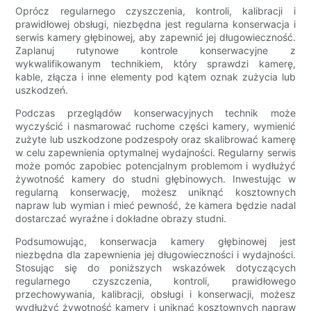
Oprócz regularnego czyszczenia, kontroli, kalibracji i
prawidłowej obsługi, niezbędna jest regularna konserwacja i
serwis kamery głębinowej, aby zapewnić jej długowieczność.
Zaplanuj rutynowe kontrole konserwacyjne z
wykwalifikowanym technikiem, który sprawdzi kamerę,
kable, złącza i inne elementy pod kątem oznak zużycia lub
uszkodzeń.
Podczas przeglądów konserwacyjnych technik może
wyczyścić i nasmarować ruchome części kamery, wymienić
zużyte lub uszkodzone podzespoły oraz skalibrować kamerę
w celu zapewnienia optymalnej wydajności. Regularny serwis
może pomóc zapobiec potencjalnym problemom i wydłużyć
żywotność kamery do studni głębinowych. Inwestując w
regularną konserwację, możesz uniknąć kosztownych
napraw lub wymian i mieć pewność, że kamera będzie nadal
dostarczać wyraźne i dokładne obrazy studni.
Podsumowując, konserwacja kamery głębinowej jest
niezbędna dla zapewnienia jej długowieczności i wydajności.
Stosując się do poniższych wskazówek dotyczących
regularnego czyszczenia, kontroli, prawidłowego
przechowywania, kalibracji, obsługi i konserwacji, możesz
wydłużyć żywotność kamery i uniknąć kosztownych napraw