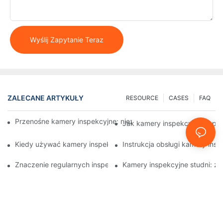
Wyślij Zapytanie Teraz
ZALECANE ARTYKUŁY
RESOURCE
CASES
FAQ
Przenośne kamery inspekcyjne: niezbędne narzędzia dla profes
Jak kamery inspekcyjne popra
Kiedy używać kamery inspekcyjnej do studni: kluczowe wskaźn
Instrukcja obsługi kamery insp
Znaczenie regularnych inspekcji studni za pomocą specjalisty
Kamery inspekcyjne studni: z