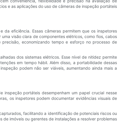
cem conveniência, flexibilidade e precisão na avaliação de
ícios e as aplicações do uso de câmeras de inspeção portáteis
e da eficiência. Essas câmeras permitem que os inspetores
er uma visão clara de componentes elétricos, como fios, cabos
 e precisão, economizando tempo e esforço no processo de
hadas dos sistemas elétricos. Esse nível de nitidez permite
utenções em tempo hábil. Além disso, a portabilidade dessas
e inspeção podem não ser viáveis, aumentando ainda mais a
de inspeção portáteis desempenham um papel crucial nesse
meras, os inspetores podem documentar evidências visuais de
turados, facilitando a identificação de potenciais riscos ou
os de imóveis ou gerentes de instalações a resolver problemas