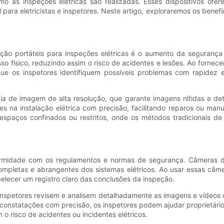
 as inspeções elétricas são realizadas. Esses dispositivos ofere
 para eletricistas e inspetores. Neste artigo, exploraremos os benef
ão portáteis para inspeções elétricas é o aumento da segurança 
so físico, reduzindo assim o risco de acidentes e lesões. Ao fornec
ue os inspetores identifiquem possíveis problemas com rapidez
 de imagem de alta resolução, que garante imagens nítidas e detal
s na instalação elétrica com precisão, facilitando reparos ou man
espaços confinados ou restritos, onde os métodos tradicionais d
onformidade com os regulamentos e normas de segurança. Câmeras 
completas e abrangentes dos sistemas elétricos. Ao usar essas câ
lecer um registro claro das conclusões da inspeção.
nspetores revisem e analisem detalhadamente as imagens e vídeos cap
s constatações com precisão, os inspetores podem ajudar proprietári
o risco de acidentes ou incidentes elétricos.