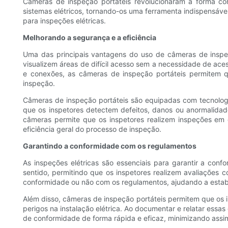
Câmeras de inspeção portáteis revolucionaram a forma como
sistemas elétricos, tornando-os uma ferramenta indispensável
para inspeções elétricas.
Melhorando a segurança e a eficiência
Uma das principais vantagens do uso de câmeras de inspeç
visualizem áreas de difícil acesso sem a necessidade de aces
e conexões, as câmeras de inspeção portáteis permitem q
inspeção.
Câmeras de inspeção portáteis são equipadas com tecnologia
que os inspetores detectem defeitos, danos ou anormalidade
câmeras permite que os inspetores realizem inspeções em 
eficiência geral do processo de inspeção.
Garantindo a conformidade com os regulamentos
As inspeções elétricas são essenciais para garantir a c
sentido, permitindo que os inspetores realizem avaliações 
conformidade ou não com os regulamentos, ajudando a estabe
Além disso, câmeras de inspeção portáteis permitem que os i
perigos na instalação elétrica. Ao documentar e relatar essa
de conformidade de forma rápida e eficaz, minimizando assim 