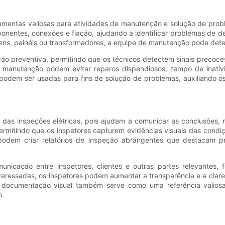
ramentas valiosas para atividades de manutenção e solução de prob
onentes, conexões e fiação, ajudando a identificar problemas de 
ens, painéis ou transformadores, a equipe de manutenção pode dete
ão preventiva, permitindo que os técnicos detectem sinais precoce
manutenção podem evitar reparos dispendiosos, tempo de inativid
 podem ser usadas para fins de solução de problemas, auxiliando o
s das inspeções elétricas, pois ajudam a comunicar as conclusões,
ermitindo que os inspetores capturem evidências visuais das condi
podem criar relatórios de inspeção abrangentes que destacam pr
unicação entre inspetores, clientes e outras partes relevantes,
eressadas, os inspetores podem aumentar a transparência e a clare
documentação visual também serve como uma referência valiosa p
o.