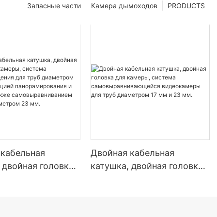
Запасные части
Камера дымоходов
PRODUCTS
 кабельная
Двойная кабельная
 двойная головка
катушка, двойная головка
еры, система
для камеры, система
блюдения для
самовыравнивающейся
аметром 33 мм с
видеокамеры для труб