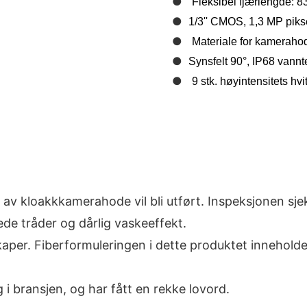
●
Fleksibel fjærlengde: 
●
1/3'' CMOS, 1,3 MP piks
●
Materiale for kamerahodeh
●
Synsfelt 90°, IP68 vannte
●
9 stk. høyintensitets hv
ng av kloakkkamerahode vil bli utført. Inspeksjonen sj
pede tråder og dårlig vaskeeffekt.
er. Fiberformuleringen i dette produktet inneholder 
 i bransjen, og har fått en rekke lovord.