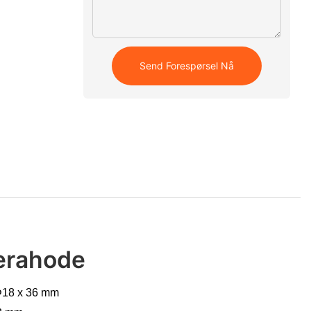
Send Forespørsel Nå
erahode
Φ18 x 36 mm