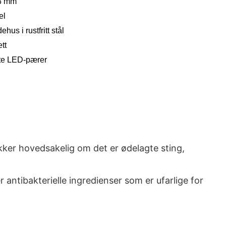
83 mm
el
us i rustfritt stål
tt
ite LED-pærer
ekker hovedsakelig om det er ødelagte sting,
antibakterielle ingredienser som er ufarlige for