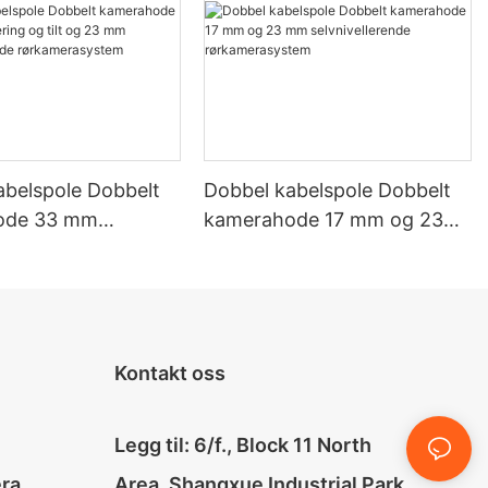
abelspole Dobbelt
Dobbel kabelspole Dobbelt
ode 33 mm
kamerahode 17 mm og 23
g og tilt og 23 mm
mm selvnivellerende
lerende
rørkamerasystem
asystem
Kontakt oss
Legg til: 6/f., Block 11 North
era
Area, Shangxue Industrial Park,