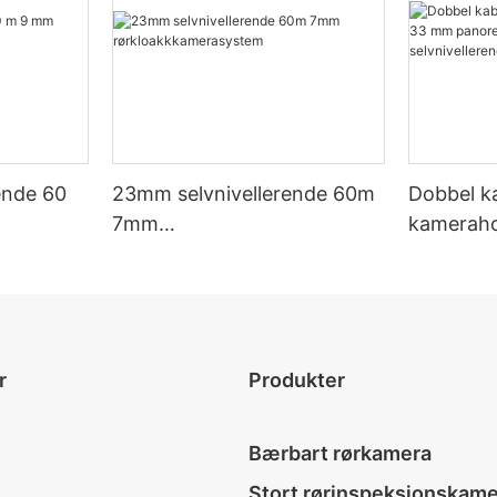
ende 60
23mm selvnivellerende 60m
Dobbel k
7mm
kamerah
stem
rørkloakkkamerasystem
panorerin
selvnivel
rørkamer
r
Produkter
Bærbart rørkamera
Stort rørinspeksjonskam