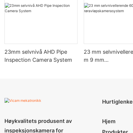
23mm selvnivå AHD Pipe
23 mm selvniveller
Inspection Camera System
m 9 mm
røravløpskamerasy
Hurtiglenke
Høykvalitets produsent av
Hjem
inspeksjonskamera for
Produkter