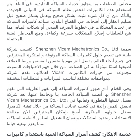
مختلف الصناعات بما يتجاوز خدمات السباكة التقليدية. في البناء، يتم
استخدام هذه الكاميرات لفحص نظام السباكة في المباني الجديدة،
والتأكد من أن كل شيء مثبت بشكل صحيح ويعمل بشكل صحيح قبل
تسليم العقار إلى أصحابه. في القطاع البلدي، تساعد كاميرات السباكة
في تحديد المشكلات في خطوط الصرف الصحي أو شبكات المياه، مما
يتيح للسلطات إصلاح المشكلات بسرعة وكفاءة، ومنع المخاطر البيئية
المحتملة.
اكتسبت شركة Shenzhen Vicam Mechatronics Co., Ltd سمعة
طيبة في تقديم حلول كاميرات السباكة الموثوقة والمبتكرة للمحترفين
في جميع أنحاء العالم. بفضل التزامهم بالتحسين المستمر ورضا العملاء،
أصبحوا اسمًا موثوقًا به في الصناعة. من خلال فهم الاحتياجات المتنوعة
لعملائها، تقدم شركة Vicam مجموعة من خيارات الكاميرات
بمواصفات مختلفة لتناسب الميزانيات والمتطلبات المختلفة.
وفي الختام، أدى ظهور كاميرات السباكة إلى تغيير الطريقة التي نفهم
بها أنظمة السباكة الخاصة بنا ونحافظ عليها. تعد شركة Shenzhen
Vicam Mechatronics Co.، Ltd، بفضل تقنيتها المتطورة وتفانيها في
تحقيق التميز، رائدة في كشف عجائب السباكة من خلال تقنية الكاميرا.
بفضل حلولهم المبتكرة، أصبح بإمكان المحترفين الآن معالجة
الانسدادات وتحديد المشكلات وضمان التشغيل السلس لأنظمة السباكة،
مما يعزز نوعية حياتنا.
عدسة الابتكار: كشف أسرار السباكة الخفية باستخدام كاميرات