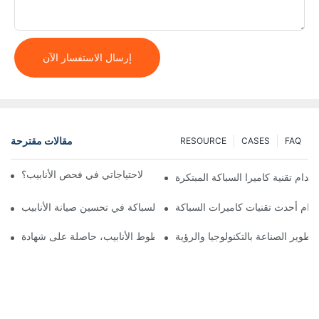
إرسال الاستفسار الآن
مقالات مقترحة
RESOURCE
CASES
FAQ
كيف أختار حجم الكاميرا المناسب لاحتياجاتي في فحص الأنابيب؟
م تقنية كاميرا السباكة المبتكرة
دام أحدث تقنيات كاميرات السباكة
رؤية ما لا يُرى: دور كاميرات السباكة في تحسين صيانة الأنابيب
وير الصناعة بالتكنولوجيا والرؤية