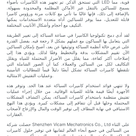
التي تستحق الذكر. تم تجهيز هذه الكاميرات بأضواء LED قوية، مما
يسمح للسباكين بالتنقل عبر الأماكن المظلمة والمحدودة بسهولة.
بالإضافة إلى ذلك، فإنها غالبًا ما تأتي مع كابلات مرنة ورؤوس كاميرا
قابلة للتعديل، مما يوفر للسباكين أداة متعددة الاستخدامات يمكنها
التكيف مع أحجام وأشكال الأنابيب المختلفة.
لقد أدى دمج تكنولوجيا الكاميرا في صناعة السباكة إلى تغيير الطريقة
التي يتعامل بها السباكون مع عملهم بشكل لا رجعة فيه. بفضل القدرة
على عرض حالة أنظمة السباكة وتوثيقها عن بعد، أصبح بإمكان السباكين
الآن تقييم المشكلات بدقة والتخطيط وفقًا لذلك. ويؤدي هذا إلى
إصلاحات أكثر كفاءة، مما يقلل من الأضرار المحتملة للمياه ويقلل
التكاليف لكل من السباكين والعملاء. كما أن الصور الشاملة التي
تلتقطها كاميرات السباكة تشكل أيضًا دليلاً قيماً للمطالبات التأمينية
وعمليات التفتيش الامتثالية.
ولا تنتهي فوائد استخدام كاميرات السباكة عند هذا الحد. وتوفر هذه
الأجهزة أيضًا قيمة هائلة للصيانة الوقائية. من خلال إجراء عمليات
تفتيش منتظمة باستخدام كاميرات السباكة، يمكن اكتشاف المشكلات
المحتملة وحلها قبل أن تتفاقم إلى مشكلات كبيرة. ويؤدي هذا النهج
الاستباقي في نهاية المطاف إلى توفير الوقت والمال والإزعاج لأصحاب
العقارات.
حصلت شركة Shenzhen Vicam Mechatronics Co., Ltd على الثناء
من السباكين في جميع أنحاء العالم لتفانيها في توفير حلول كاميرات
السباكة المبتكرة والموثوقة. إن التزامهم بالتميز أكسبهم سمعة