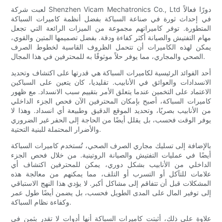
لعبت شركة Shenzhen Vicam Mechatronics Co., Ltd دورًا فعالاً
في إحداث ثورة في صناعة السباكة بفضل أنظمة كاميرات السباكة
المتطورة. توفر كاميراتهم مجموعة من الميزات الرائعة التي تجعل
مهام التفتيش والصيانة أكثر كفاءة ودقة. بفضل تصميمها المتين والقوي،
يمكن لهذه الكاميرات أن تتحمل الظروف القاسية لخطوط الصرف
الصحي والمجاري، مما يوفر حلاً موثوقًا به للمحترفين في هذا المجال.
أحد الفوائد الرئيسية لكاميرات السباكة هي قدرتها على اكتشاف وتحديد
الانسدادات والعوائق في الأنابيب. تقليديا، كان يتعين على السباكين
الاعتماد على التخمين عندما يتعلق الأمر بتقييم سبب الانسداد. مع ظهور
كاميرات السباكة، أصبح بإمكان المحترفين الآن فحص الجزء الداخلي
من الأنابيب بصريًا، وتحديد الموقع الدقيق وطبيعة أي انسداد. وهذا لا
يوفر الوقت فحسب، بل يقلل أيضًا من الحاجة إلى الحفر غير الضروري
والأضرار المحتملة للبنية التحتية.
بالإضافة إلى تسليك مجاري الصرف الصحي، تُستخدم كاميرات السباكة
أيضًا في عمليات التفتيش والصيانة الروتينية. من خلال فحص الجزء
الداخلي من الأنابيب بشكل دوري، يمكن للمحترفين اكتشاف أي
علامات للتآكل أو التسرب أو التلف، مما يمكنهم من معالجة هذه
المشكلات قبل أن تتفاقم إلى مشاكل أكبر. لا يؤدي هذا النهج الاستباقي
إلى توفير المال على المدى الطويل فحسب، بل يضمن أيضًا طول عمر
وكفاءة نظام السباكة.
علاوة على ذلك، أثبتت كاميرات السباكة أنها أدوات لا تقدر بثمن في