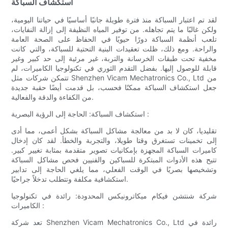
استكشاف السباكة
لقد تم اعتبار السباكة منذ فترة طويلة جانبًا أساسيًا في حياتنا اليومية،
ولكن غالبًا ما يتم تجاهله. من توفير المياه النظيفة إلى إزالة النفايات،
تلعب أنظمة السباكة دورًا حيويًا في الحفاظ على الصحة العامة
والراحة. ومع ذلك، ظلت تعقيدات البنية التحتية للسباكة، والتي كانت
مخفية تحت طبقات الخرسانة والتربة، غير مرئية إلى حد كبير وغير
قابلة للوصول إليها. بفضل التقدم الثوري في تكنولوجيا الكاميرات، لم
تتمكن شركات مثل Shenzhen Vicam Mechatronics Co., Ltd من
جعل استكشاف السباكة ممكنًا فحسب، بل قدمت أيضًا حقبة جديدة
من الكفاءة والدقة والفعالية.
استكشاف السباكة: الحاجة إلى الرؤية البصرية :
تقليديا، كان لا بد من معالجة مشاكل السباكة بشكل أعمى، مما أدى
إلى تخمينات تستغرق وقتا طويلا، والتجربة والخطأ. لقد كان إدخال
كاميرات السباكة المجهزة بإمكانيات تصوير متقدمة بمثابة تغيير كبير.
تتيح هذه الأدوات المبتكرة للسباكين والفنيين فحص مشاكل السباكة
وتشخيصها بصريًا في الوقت الفعلي، مما يلغي الحاجة إلى تدابير
استكشافية مكلفة وتتطلب تدخلاً جراحيًا.
شركة شنتشن فيكام ميكاترونيكس المحدودة: رائدة في تكنولوجيا
الكاميرات :
تعد شركة Shenzhen Vicam Mechatronics Co., Ltd رائدة في