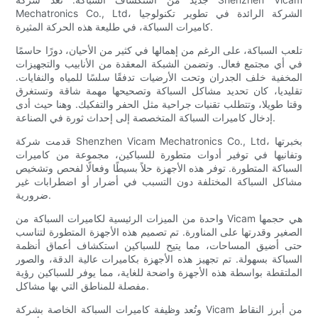
Mechatronics Co., Ltd، الشركة الرائدة في تطوير تكنولوجيا
كاميرات السباكة، في طليعة هذه الحركة المثيرة.
تلعب السباكة، على الرغم من إهمالها في كثير من الأحيان، دورًا حاسمًا
في أي مجتمع فعال. وتضمن الشبكة المعقدة من الأنابيب والتجهيزات
المخفية خلف الجدران وتحت الأرضيات تدفقًا سلسًا للمياه والنفايات.
تقليديا، كان تحديد مشاكل السباكة وتصحيحها مهمة شاقة وتستغرق
وقتا طويلا، وتتطلب تقنيات جراحية مثل الحفر والتفكيك. وهنا حيث أدى
إدخال كاميرات السباكة المتخصصة إلى إحداث ثورة في الصناعة.
قدمت شركة Shenzhen Vicam Mechatronics Co., Ltd، بخبرتها
وتفانيها في توفير أدوات متطورة للسباكين، مجموعة من كاميرات
السباكة المتطورة. توفر هذه الأجهزة حلاً بسيطًا وفعالًا لفحص وتشخيص
مشاكل السباكة المختلفة دون التسبب في أضرار أو اضطرابات غير
ضرورية.
واحدة من الميزات الرئيسية لكاميرات السباكة من Vicam هي حجمها
الصغير وقدرتها على المناورة. تم تصميم هذه الأجهزة المتطورة لتناسب
حتى أضيق المساحات، مما يتيح للسباكين استكشاف أعماق أنظمة
السباكة بسهولة. تم تجهيز هذه الأجهزة بكاميرات عالية الدقة، والصور
الملتقطة بواسطة هذه الأجهزة واضحة للغاية، مما يوفر للسباكين رؤية
مفصلة للمناطق التي بها مشاكل.
وتُعد وظيفة كاميرات السباكة الخاصة بشركة Vicam من أبرز النقاط