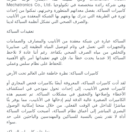
Mechatronics Co., Ltd، وهي شركة رائدة متخصصة في تكنولوجيا
كاميرات السباكة. بفضل معداتهم المتطورة وخبرتهم، تمكنوا من إحداث
ثورة في الطريقة التي ندرك بها ونفهم بها الشبكة المعقدة من الأنابيب
والصرف الصحي التي تشكل أنظمة السباكة لدينا.
تعقيدات السباكة
السباكة عبارة عن شبكة معقدة من الأنابيب والمصارف والصمامات
والتجهيزات التي تعمل في وئام لتوصيل المياه النظيفة إلى صنابيرنا
والتخلص من مياه الصرف الصحي بكفاءة. رغم أننا عادة لا نلاحظ
السباكة إلا عندما يحدث خطأ ما، فإن فهم تعقيداتها أمر بالغ الأهمية
للحفاظ على نظام سلس وعملي.
كاميرات السباكة: نظرة خاطفة على العالم تحت الأرض
لقد أدت كاميرات السباكة، المعروفة أيضًا بكاميرات فحص المجاري أو
كاميرات فحص الأنابيب، إلى إحداث تحول نموذجي في استكشاف
الأخطاء وإصلاحها والتحقيق في مشكلات السباكة. تم تصميم هذه
الكاميرات الصغيرة عالية الدقة ليتم إدخالها في الأنابيب، مما يوفر بثًا
مباشرًا للداخل في الوقت الفعلي. من خلال منحنا إمكانية الوصول
البصري المباشر إلى أعماق نظام السباكة، أصبحت كاميرات السباكة
أداة لا تقدر بثمن بالنسبة للسباكين والمهندسين والباحثين على حد
سواء.
تطبيقات كاميرات السباكة