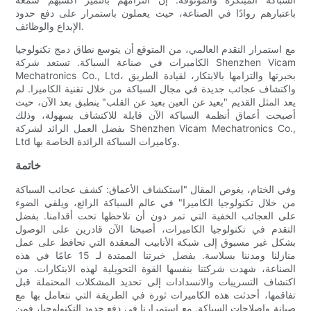
باعتبارهم روادًا في الصناعة، حيث يعملون باستمرار على دفع حدود
الإبداع والوظائف.
مع استمرار التقدم العالمي، من المتوقع أن يتوسع نطاق دمج تكنولوجيا
الكاميرات في صناعة السباكة. تستعد شركة Shenzhen Vicam
Mechatronics Co., Ltd، بخبرتها والتزامها بالابتكار، لقيادة الطريق
واكتشاف عجائب جديدة في مجال السباكة من خلال تقنية الكاميرا. لم
يعد المثل القديم "بعيد عن العين بعيد عن القلب" ينطبق بعد الآن، حيث
أصبحت أعماق أنظمة السباكة الآن قابلة للاكتشاف بسهولة، وذلك
بفضل العمل الرائد لشركة Shenzhen Vicam Mechatronics Co.,
Ltd وكاميرات السباكة الرائدة الخاصة بها.
خاتمة
وفي الختام، يغوص المقال "استكشاف الأعماق: كشف عجائب السباكة
من خلال تكنولوجيا الكاميرا" في عالم السباكة الرائع، ويلقي الضوء
على العجائب الخفية التي تمر دون أن نلاحظها تحت أقدامنا. بفضل
التقدم في تكنولوجيا الكاميرات، أصبحنا الآن قادرين على الوصول
بشكل غير مسبوق إلى شبكة الأنابيب المعقدة التي تحافظ على عمل
منازلنا ومدننا بسلاسة. بفضل خبرتنا الممتدة لـ 15 عامًا في هذه
الصناعة، شهدت شركتنا بنفسها القوة التحويلية لهذه الابتكارات. من
اكتشاف التسريبات والانسدادات إلى تحديد المشكلات المحتملة قبل
تفاقمها، أحدثت هذه الكاميرات ثورة في الطريقة التي نتعامل بها مع
صيانة وإصلاحات السباكة. مع استمرارنا في دفع حدود التكنولوجيا، فمن