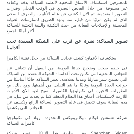
للمحترفين استكشاف الأعماق المخفية لأنظمة السباكة بدقة وكفاءة
غير مسبوقة. من خلال الفحص البصري في الوقت الفعلي وقدرات
التصوير المتقدمة، تم الآن الكشف عن عالم الأنابيب والصرف الصحي
الذي لم يكن مرئيًا من قبل، مما يمهد الطريق لممارسات الصيانة
المحسنة والإصلاحات الفعالة من حيث التكلفة والبنية التحتية للسباكة
أكثر أمانًا للجميع.
تصوير السباكة: نظرة عن قرب على الشبكة المعقدة تحت
أقدامنا
استكشاف الأعماق: كشف عجائب السباكة من خلال تقنية الكاميرا
في خضم صخب وضجيج حياتنا اليومية، من السهل أن نتغافل عن
العجائب المخفية التي تكمن تحت أقدامنا - الشبكة المعقدة من السباكة
التي تضمن سير منازلنا ومدننا بسلاسة. تعتبر السباكة جانبًا أساسيًا من
جوانب الحياة اليومية وغالبًا ما يتم التقليل من أهميتها. ومع ذلك، مع
التطورات الأخيرة في تكنولوجيا الكاميرا، أصبح لدينا الآن الأدوات
اللازمة لاستكشاف أعماق هذا النظام المعقد كما لم يحدث من قبل. في
هذه المقالة سوف نتعمق في عالم التصوير السباكة الرائع ونكشف عن
العجائب التي يكشفها.
شركة شنتشن فيكام ميكاترونيكس المحدودة: رواد في تكنولوجيا
كاميرات السباكة
وفي طليعة هذا الابتكار، توجد شركة Shenzhen Vicam