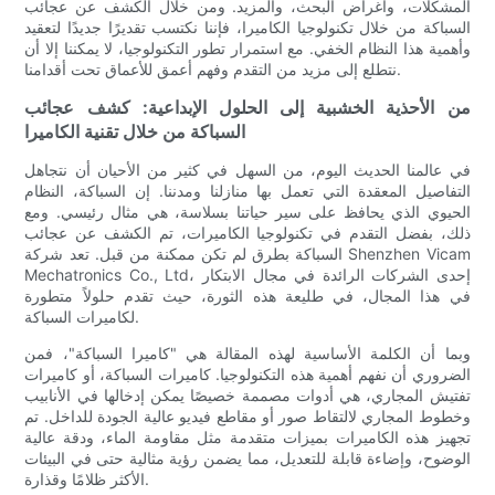
المشكلات، وأغراض البحث، والمزيد. ومن خلال الكشف عن عجائب
السباكة من خلال تكنولوجيا الكاميرا، فإننا نكتسب تقديرًا جديدًا لتعقيد
وأهمية هذا النظام الخفي. مع استمرار تطور التكنولوجيا، لا يمكننا إلا أن
نتطلع إلى مزيد من التقدم وفهم أعمق للأعماق تحت أقدامنا.
من الأحذية الخشبية إلى الحلول الإبداعية: كشف عجائب
السباكة من خلال تقنية الكاميرا
في عالمنا الحديث اليوم، من السهل في كثير من الأحيان أن نتجاهل
التفاصيل المعقدة التي تعمل بها منازلنا ومدننا. إن السباكة، النظام
الحيوي الذي يحافظ على سير حياتنا بسلاسة، هي مثال رئيسي. ومع
ذلك، بفضل التقدم في تكنولوجيا الكاميرات، تم الكشف عن عجائب
السباكة بطرق لم تكن ممكنة من قبل. تعد شركة Shenzhen Vicam
Mechatronics Co., Ltd، إحدى الشركات الرائدة في مجال الابتكار
في هذا المجال، في طليعة هذه الثورة، حيث تقدم حلولاً متطورة
لكاميرات السباكة.
وبما أن الكلمة الأساسية لهذه المقالة هي "كاميرا السباكة"، فمن
الضروري أن نفهم أهمية هذه التكنولوجيا. كاميرات السباكة، أو كاميرات
تفتيش المجاري، هي أدوات مصممة خصيصًا يمكن إدخالها في الأنابيب
وخطوط المجاري لالتقاط صور أو مقاطع فيديو عالية الجودة للداخل. تم
تجهيز هذه الكاميرات بميزات متقدمة مثل مقاومة الماء، ودقة عالية
الوضوح، وإضاءة قابلة للتعديل، مما يضمن رؤية مثالية حتى في البيئات
الأكثر ظلامًا وقذارة.