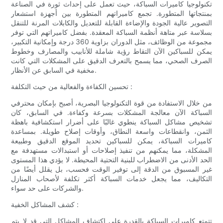
تكنولوجيا كاميرات السباكة، حيث تعمل على إحداث ثورة في الصناعة
بمنتجاتها المتطورة. تجمع كاميراتهم المتطورة بين أجهزة استشعار
التصوير عالية الجودة والإضاءة القابلة للتعديل والكابلات المرنة للتنقل
بسلاسة عبر متاهة أنظمة السباكة المعقدة. بفضل كاميراتهم التي توفر
مجموعة من الوظائف، مثل الدوران بزاوية 360 درجة وإمكانية التكبير،
يمكن للسباكين الآن التقاط رؤية شاملة للأنابيب والمصارف وخطوط
الصرف الصحي، مما يسمح بالتعرف الدقيق على المشكلات التي كانت
مخفية في السابق عن الأنظار.
تحسين الكفاءة والفعالية من حيث التكلفة :
من خلال الاستفادة من قوة التكنولوجيا البصرية، أصبح بإمكان محترفي
السباكة الآن معالجة المشكلات بسرعة وكفاءة. في السابق، كان
تشخيص مشاكل السباكة ينطوي غالبًا على أضرار استكشافية باهظة
الثمن، وانقطاعات واسعة النطاق، وأوقات إصلاح طويلة. بمساعدة
كاميرات السباكة، يمكن للسباكين تحديد الموقع الدقيق وطبيعة
المشكلة، مما يمكنهم من تنفيذ إصلاحات أو استبدالات مستهدفة مع
الحد الأدنى من الاضطراب للبنية التحتية المحيطة. لا يؤدي هذا المستوى
غير المسبوق من الدقة إلى توفير الوقت فحسب، بل يقلل أيضًا من
التكاليف، مما يجعل خدمات السباكة أكثر تكلفة لأصحاب المنازل
والشركات على حد سواء.
كشف المشاكل الخفية :
تتمتع كاميرات السباكة بالقدرة على اكتشاف المشاكل التي قد لا يتم