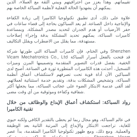
تقييماتهم. وهذا يعزز من احترافيتهم ويبني الثقة مع العملاء، الذين
يمكنهم أن يشهدوا الحالة الفعلية لأنظمة السباكة الخاصة بهم.
علاوة على ذلك، أدى تطبيق تكنولوجيا الكاميرا إلى زيادة الكفاءة
والإنتاجية داخل الصناعة. لم يعد السباكون بحاجة إلى قضاء ساعات في
حفر الأرضيات أو هدم الجدران لتحديد مصدر المشكلة. وبمساعدة
كاميرات السباكة، يمكنهم تحديد المشكلة بدقة وإجراء إصلاحات
مستهدفة، مما يقلل من الاضطراب ويقلل التكاليف.
وفي الختام، فإن كاميرات السباكة التي طورتها شركة Shenzhen
Vicam Mechatronics Co., Ltd قد فتحت بالفعل أسرار السباكة
الخفية. بفضل قدرات التصوير المتقدمة وتصميمها المرن وميزات
التسجيل، أحدثت هذه الكاميرات المتطورة ثورة في الصناعة. أصبح لدى
السباكين الآن أداة قوية تحت تصرفهم لاستكشاف أعماق أنظمة
السباكة، وتشخيص المشكلات بدقة، وتقديم خدمة استثنائية لعملائهم.
لقد ألقى عدسة الابتكار الضوء على عجائب السباكة، مما يجعلها أكثر
شفافية وكفاءة وموثوقية من أي وقت مضى.
رواد السباكة: استكشاف أعماق الإبداع والوظائف من خلال
تقنية الكاميرا
في عالم السباكة، وهو مجال ربما لم يحظى بالتقدير الكافي ولكنه حيوي
للغاية، تراجعت الابتكار والإبداع إلى المرتبة الثانية بعد الوظيفة
والعملية. ومع ذلك، ومع ظهور تكنولوجيا الكاميرا المتقدمة، بدأ عصر
جديد من استكشاف السباكة. تعد شركة Shenzhen Vicam