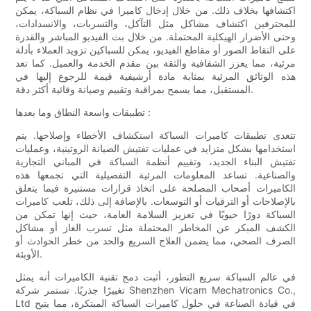
اكتشافها بخلاف ذلك. من خلال إدخال كاميرا في نظام السباكة، يمكن
للمحترفين اكتشاف مشاكل مثل التآكل، والتسربات، والانسدادات،
وحتى الأضرار الهيكلية المحتملة. من خلال بث الفيديو المباشر والقدرة
على التقاط الصور أو مقاطع الفيديو، يمكن للسباكين تزويد العملاء بأدلة
مرئية، مما يعزز الشفافية والثقة بين مقدم الخدمة والعميل. كما تعد
هذه الوثائق المرئية بمثابة مادة أرشيفية قيمة للرجوع إليها في
المستقبل، مما يسمح بمراقبة وتقييم وصيانة وقائية أكثر دقة.
تطبيقات واسعة النطاق وما بعدها :
تتعدى تطبيقات كاميرات السباكة استكشاف الأخطاء وإصلاحها. يتم
استخدامها بشكل متزايد في عمليات تفتيش الصيانة الروتينية، وعمليات
تفتيش البناء الجديد، وتقييم أنظمة السباكة في المباني التجارية
والصناعية. تساعد المعلومات المرئية التفصيلية التي تجمعها هذه
الكاميرات أصحاب المصلحة على اتخاذ قرارات مستنيرة فيما يتعلق
بالإصلاحات أو الترقيات أو التوسعات. بالإضافة إلى ذلك، تلعب كاميرات
السباكة دورًا حيويًا في تعزيز السلامة العامة، حيث إنها تمكن من
الكشف المبكر عن المخاطر المحتملة مثل تسرب الغاز أو مشاكل
الصرف الصحي، مما يضمن العلاج السريع والحد من خطر الحوادث أو
الأوبئة.
في عالم السباكة سريع التطور، أثبت دمج تقنية الكاميرات أنه يمثل
تغييرًا جذريًا. تستمر شركة Shenzhen Vicam Mechatronics Co.,
Ltd في قيادة الصناعة في حلول كاميرات السباكة المبتكرة، مما يتيح