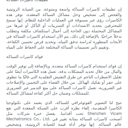
إن تطبيقات كاميرات السباكة واسعة ومتنوعة. من الصيانة الروتينية
والفحص إلى تشخيص وحل مشاكل السباكة المعقدة، توفر هذه
الكاميرات رؤى غير مسبوقة في العمليات الداخلية للنظام. إنها تسمح
للمحترفين بتحديد الانسدادات أو التسريبات أو التآكل أو غيرها من
المشاكل المحتملة دون الحاجة إلى أعمال استكشاف مكلفة وتتطلب
تدخلاً جراحيًا. بالإضافة إلى ذلك، يتم الآن استخدام كاميرات السباكة في
الأبحاث المتطورة لدراسة تدفق المياه، وتحديد فرص تحسين الكفاءة،
وتقييم تأثير تصميمات السباكة المختلفة على الحفاظ على المياه.
فوائد كاميرات السباكة
إن فوائد استخدام كاميرات السباكة متعددة. وبالإضافة إلى توفير الوقت
والمال من خلال تحديد المشكلات بدقة، تعمل هذه الكاميرات أيضًا على
تقليل الاضطراب الناجم عن طرق التفتيش التقليدية التي غالبًا ما تنطوي
على حفر أو تفكيك الهياكل. من خلال القضاء على التخمين والإصلاحات
غير الضرورية، تعمل كاميرات السباكة على منع التدمير غير الضروري
للممتلكات وضمان حل أكثر كفاءة لمشاكل السباكة.
تتيح لنا التصوير الفوتوغرافي للسباكة، الذي يعتمد على تكنولوجيا
الكاميرا المتقدمة، إلقاء نظرة أقرب على الشبكة المعقدة التي تقع
تحت أقدامنا. بفضل خبرة شركات مثل Shenzhen Vicam
Mechatronics Co.، Ltd، أصبحت كاميرات السباكة بمثابة تغيير في
عالم السباكة. إنها توفر أداة قيمة للصيانة الروتينية، وتشخيص