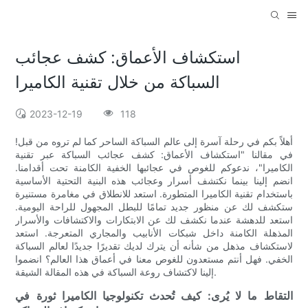
استكشاف الأعماق: كشف عجائب
السباكة من خلال تقنية الكاميرا
2023-12-19
118
أهلاً بكم في رحلة آسرة إلى عالم السباكة الساحر كما لم تروه من قبل!
في مقالنا "استكشاف الأعماق: كشف عجائب السباكة عبر تقنية
الكاميرا"، ندعوكم للغوص في عجائبها الخفية الكامنة تحت أقدامنا.
انضم إلينا بينما نكتشف أسرار وعجائب هذه البنية التحتية الأساسية
باستخدام تقنية الكاميرا المتطورة. استعد للانطلاق في مغامرة مستنيرة
ستكشف لك عن منظور جديد تمامًا للبطل المجهول للراحة اليومية.
استعد للدهشة عندما نكشف لك عن الابتكارات والاكتشافات والأسرار
المذهلة الكامنة داخل شبكات الأنابيب والمجاري المتعرجة. استعد
لاستكشاف مذهل من شأنه أن يترك لديك تقديرًا جديدًا لعالم السباكة
الخفي. فهل أنتم مستعدون للغوص معنا في أعماق هذا العالم؟ انضموا
إلينا لاكتشاف روعة السباكة في هذه المقالة الشيقة.
التقاط ما لا يُرى: كيف تُحدث تكنولوجيا الكاميرا ثورة في