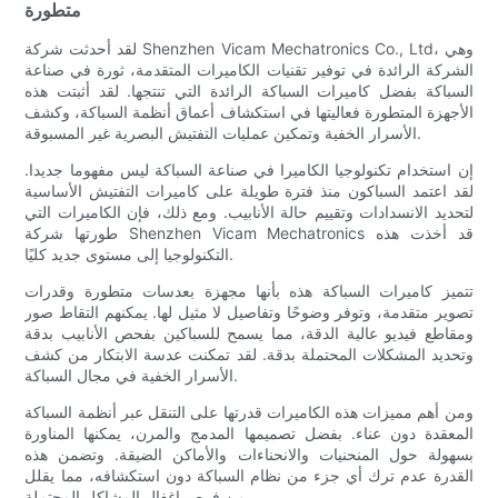
متطورة
لقد أحدثت شركة Shenzhen Vicam Mechatronics Co., Ltd، وهي
الشركة الرائدة في توفير تقنيات الكاميرات المتقدمة، ثورة في صناعة
السباكة بفضل كاميرات السباكة الرائدة التي تنتجها. لقد أثبتت هذه
الأجهزة المتطورة فعاليتها في استكشاف أعماق أنظمة السباكة، وكشف
الأسرار الخفية وتمكين عمليات التفتيش البصرية غير المسبوقة.
إن استخدام تكنولوجيا الكاميرا في صناعة السباكة ليس مفهوما جديدا.
لقد اعتمد السباكون منذ فترة طويلة على كاميرات التفتيش الأساسية
لتحديد الانسدادات وتقييم حالة الأنابيب. ومع ذلك، فإن الكاميرات التي
طورتها شركة Shenzhen Vicam Mechatronics قد أخذت هذه
التكنولوجيا إلى مستوى جديد كليًا.
تتميز كاميرات السباكة هذه بأنها مجهزة بعدسات متطورة وقدرات
تصوير متقدمة، وتوفر وضوحًا وتفاصيل لا مثيل لها. يمكنهم التقاط صور
ومقاطع فيديو عالية الدقة، مما يسمح للسباكين بفحص الأنابيب بدقة
وتحديد المشكلات المحتملة بدقة. لقد تمكنت عدسة الابتكار من كشف
الأسرار الخفية في مجال السباكة.
ومن أهم مميزات هذه الكاميرات قدرتها على التنقل عبر أنظمة السباكة
المعقدة دون عناء. بفضل تصميمها المدمج والمرن، يمكنها المناورة
بسهولة حول المنحنيات والانحناءات والأماكن الضيقة. وتضمن هذه
القدرة عدم ترك أي جزء من نظام السباكة دون استكشافه، مما يقلل
من فرص إغفال المشاكل المحتملة.