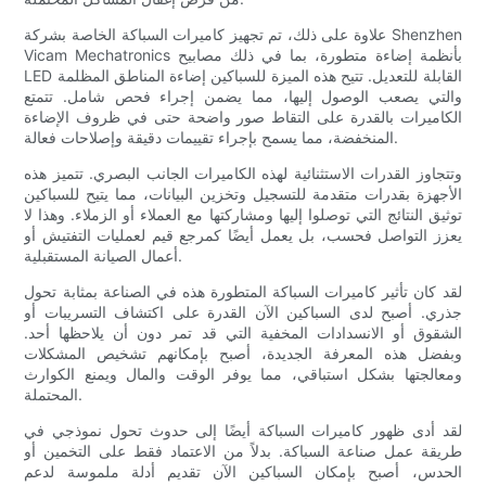
علاوة على ذلك، تم تجهيز كاميرات السباكة الخاصة بشركة Shenzhen
Vicam Mechatronics بأنظمة إضاءة متطورة، بما في ذلك مصابيح
LED القابلة للتعديل. تتيح هذه الميزة للسباكين إضاءة المناطق المظلمة
والتي يصعب الوصول إليها، مما يضمن إجراء فحص شامل. تتمتع
الكاميرات بالقدرة على التقاط صور واضحة حتى في ظروف الإضاءة
المنخفضة، مما يسمح بإجراء تقييمات دقيقة وإصلاحات فعالة.
وتتجاوز القدرات الاستثنائية لهذه الكاميرات الجانب البصري. تتميز هذه
الأجهزة بقدرات متقدمة للتسجيل وتخزين البيانات، مما يتيح للسباكين
توثيق النتائج التي توصلوا إليها ومشاركتها مع العملاء أو الزملاء. وهذا لا
يعزز التواصل فحسب، بل يعمل أيضًا كمرجع قيم لعمليات التفتيش أو
أعمال الصيانة المستقبلية.
لقد كان تأثير كاميرات السباكة المتطورة هذه في الصناعة بمثابة تحول
جذري. أصبح لدى السباكين الآن القدرة على اكتشاف التسريبات أو
الشقوق أو الانسدادات المخفية التي قد تمر دون أن يلاحظها أحد.
وبفضل هذه المعرفة الجديدة، أصبح بإمكانهم تشخيص المشكلات
ومعالجتها بشكل استباقي، مما يوفر الوقت والمال ويمنع الكوارث
المحتملة.
لقد أدى ظهور كاميرات السباكة أيضًا إلى حدوث تحول نموذجي في
طريقة عمل صناعة السباكة. بدلاً من الاعتماد فقط على التخمين أو
الحدس، أصبح بإمكان السباكين الآن تقديم أدلة ملموسة لدعم