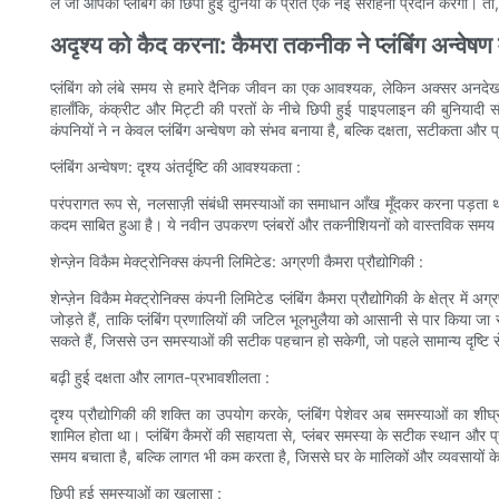
लें जो आपको प्लंबिंग की छिपी हुई दुनिया के प्रति एक नई सराहना प्रदान करेगा। तो, 
अदृश्य को कैद करना: कैमरा तकनीक ने प्लंबिंग अन्वेषण में
प्लंबिंग को लंबे समय से हमारे दैनिक जीवन का एक आवश्यक, लेकिन अक्सर अनदेखा प
हालाँकि, कंक्रीट और मिट्टी की परतों के नीचे छिपी हुई पाइपलाइन की बुनियादी सं
कंपनियों ने न केवल प्लंबिंग अन्वेषण को संभव बनाया है, बल्कि दक्षता, सटीकता और
प्लंबिंग अन्वेषण: दृश्य अंतर्दृष्टि की आवश्यकता :
परंपरागत रूप से, नलसाज़ी संबंधी समस्याओं का समाधान आँख मूँदकर करना पड़ता था,
कदम साबित हुआ है। ये नवीन उपकरण प्लंबरों और तकनीशियनों को वास्तविक समय में प
शेन्ज़ेन विकैम मेक्ट्रोनिक्स कंपनी लिमिटेड: अग्रणी कैमरा प्रौद्योगिकी :
शेन्ज़ेन विकैम मेक्ट्रोनिक्स कंपनी लिमिटेड प्लंबिंग कैमरा प्रौद्योगिकी के क्षेत्र म
जोड़ते हैं, ताकि प्लंबिंग प्रणालियों की जटिल भूलभुलैया को आसानी से पार किया जा 
सकते हैं, जिससे उन समस्याओं की सटीक पहचान हो सकेगी, जो पहले सामान्य दृष्टि स
बढ़ी हुई दक्षता और लागत-प्रभावशीलता :
दृश्य प्रौद्योगिकी की शक्ति का उपयोग करके, प्लंबिंग पेशेवर अब समस्याओं का श
शामिल होता था। प्लंबिंग कैमरों की सहायता से, प्लंबर समस्या के सटीक स्थान और प
समय बचाता है, बल्कि लागत भी कम करता है, जिससे घर के मालिकों और व्यवसायों के 
छिपी हुई समस्याओं का खुलासा :