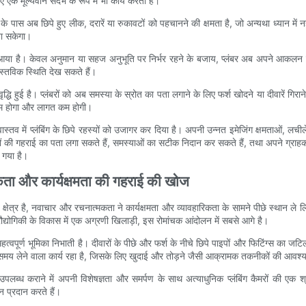
ए एक मूल्यवान संदर्भ के रूप में भी कार्य करता है।
ंबरों के पास अब छिपे हुए लीक, दरारें या रुकावटों को पहचानने की क्षमता है, जो अन्यथा ध्यान
ा सकेगा।
बदलाव आया है। केवल अनुमान या सहज अनुभूति पर निर्भर रहने के बजाय, प्लंबर अब अपने आकलन क
स्तविक स्थिति देख सकते हैं।
 वृद्धि हुई है। प्लंबरों को अब समस्या के स्रोत का पता लगाने के लिए फर्श खोदने या दीवारें गिरा
नतम होगा और लागत कम होगी।
ं ने वास्तव में प्लंबिंग के छिपे रहस्यों को उजागर कर दिया है। अपनी उन्नत इमेजिंग क्षमताओं, लच
यों की गहराई का पता लगा सकते हैं, समस्याओं का सटीक निदान कर सकते हैं, तथा अपने ग्राहकों
 गया है।
्मकता और कार्यक्षमता की गहराई की खोज
र्ण क्षेत्र है, नवाचार और रचनात्मकता ने कार्यक्षमता और व्यावहारिकता के सामने पीछे स्थान ले 
 प्रौद्योगिकी के विकास में एक अग्रणी खिलाड़ी, इस रोमांचक आंदोलन में सबसे आगे है।
वपूर्ण भूमिका निभाती है। दीवारों के पीछे और फर्श के नीचे छिपे पाइपों और फिटिंग्स का जट
ेने वाला कार्य रहा है, जिसके लिए खुदाई और तोड़ने जैसी आक्रामक तकनीकों की आवश्यकता होत
रण उपलब्ध कराने में अपनी विशेषज्ञता और समर्पण के साथ अत्याधुनिक प्लंबिंग कैमरों की एक
 प्रदान करते हैं।