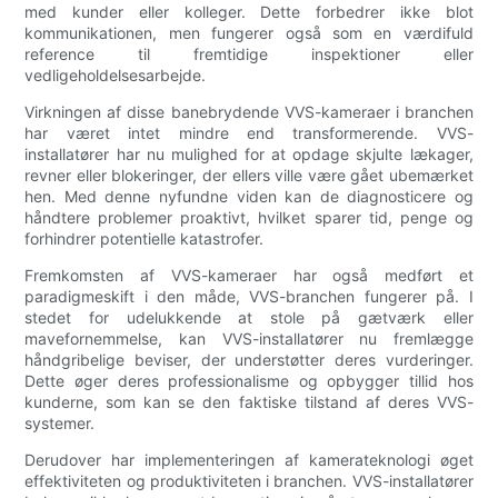
med kunder eller kolleger. Dette forbedrer ikke blot
kommunikationen, men fungerer også som en værdifuld
reference til fremtidige inspektioner eller
vedligeholdelsesarbejde.
Virkningen af disse banebrydende VVS-kameraer i branchen
har været intet mindre end transformerende. VVS-
installatører har nu mulighed for at opdage skjulte lækager,
revner eller blokeringer, der ellers ville være gået ubemærket
hen. Med denne nyfundne viden kan de diagnosticere og
håndtere problemer proaktivt, hvilket sparer tid, penge og
forhindrer potentielle katastrofer.
Fremkomsten af VVS-kameraer har også medført et
paradigmeskift i den måde, VVS-branchen fungerer på. I
stedet for udelukkende at stole på gætværk eller
mavefornemmelse, kan VVS-installatører nu fremlægge
håndgribelige beviser, der understøtter deres vurderinger.
Dette øger deres professionalisme og opbygger tillid hos
kunderne, som kan se den faktiske tilstand af deres VVS-
systemer.
Derudover har implementeringen af kamerateknologi øget
effektiviteten og produktiviteten i branchen. VVS-installatører