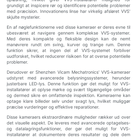
grundigt at inspicere rør og identificere potentielle problemer
med præcision. Innovationens linse har virkelig afsløret VVS'
skjulte mysterier.
En af nøglefunktionerne ved disse kameraer er deres evne til
ubesværet at navigere gennem komplekse VVS-systemer.
Med deres kompakte og fleksible design kan de nemt
manøvrere rundt om sving, kurver og trange rum. Denne
funktion sikrer, at ingen del af VVS-systemet forbliver
uudforsket, hvilket reducerer risikoen for at overse potentielle
problemer.
Derudover er Shenzhen Vicam Mechatronics' VVS-kameraer
udstyret med avancerede belysningssystemer, herunder
justerbare LED-lys. Denne funktion gør det muligt for VVS-
installatører at oplyse mørke og svært tilgængelige områder
og dermed sikre en omfattende inspektion. Kameraerne kan
optage klare billeder selv under svagt lys, hvilket muliggør
præcise vurderinger og effektive reparationer.
Disse kameraers ekstraordinære muligheder rækker ud over
det visuelle aspekt. De leveres med avancerede optagelses-
og datalagringsfunktioner, der gør det muligt for VVS-
installatører at dokumentere deres resultater og dele dem