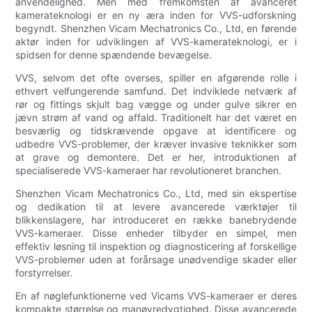
anvendelighed. Men med fremkomsten af avanceret
kamerateknologi er en ny æra inden for VVS-udforskning
begyndt. Shenzhen Vicam Mechatronics Co., Ltd, en førende
aktør inden for udviklingen af VVS-kamerateknologi, er i
spidsen for denne spændende bevægelse.
VVS, selvom det ofte overses, spiller en afgørende rolle i
ethvert velfungerende samfund. Det indviklede netværk af
rør og fittings skjult bag vægge og under gulve sikrer en
jævn strøm af vand og affald. Traditionelt har det været en
besværlig og tidskrævende opgave at identificere og
udbedre VVS-problemer, der kræver invasive teknikker som
at grave og demontere. Det er her, introduktionen af
specialiserede VVS-kameraer har revolutioneret branchen.
Shenzhen Vicam Mechatronics Co., Ltd, med sin ekspertise
og dedikation til at levere avancerede værktøjer til
blikkenslagere, har introduceret en række banebrydende
VVS-kameraer. Disse enheder tilbyder en simpel, men
effektiv løsning til inspektion og diagnosticering af forskellige
VVS-problemer uden at forårsage unødvendige skader eller
forstyrrelser.
En af nøglefunktionerne ved Vicams VVS-kameraer er deres
kompakte størrelse og manøvredygtighed. Disse avancerede