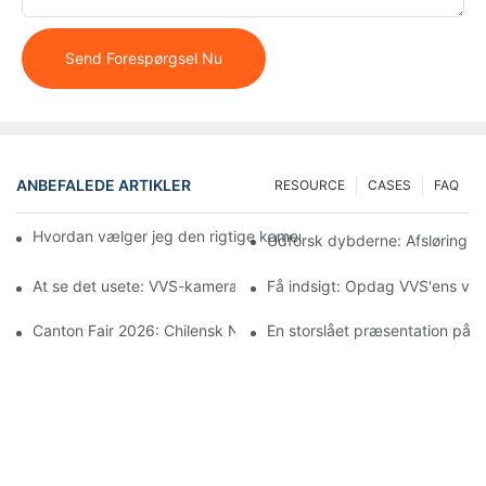
Send Forespørgsel Nu
ANBEFALEDE ARTIKLER
RESOURCE
CASES
FAQ
Hvordan vælger jeg den rigtige kamerastørrelse til mine rørins
Udforsk dybderne: Afsløring a
At se det usete: VVS-kameraers rolle i forbedret rørvedligeholde
Få indsigt: Opdag VVS'ens vi
Canton Fair 2026: Chilensk NASSCO-certificeret leder inden for 
En storslået præsentation på C