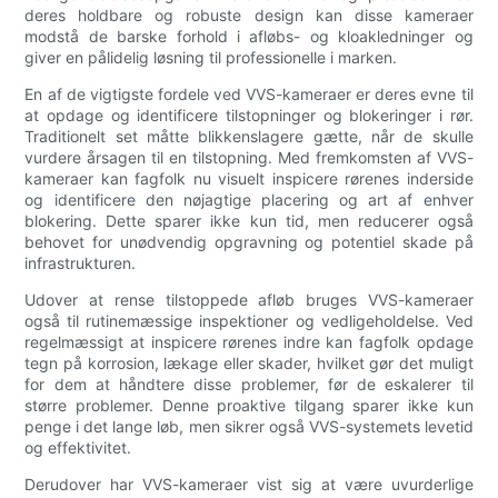
deres holdbare og robuste design kan disse kameraer
modstå de barske forhold i afløbs- og kloakledninger og
giver en pålidelig løsning til professionelle i marken.
En af de vigtigste fordele ved VVS-kameraer er deres evne til
at opdage og identificere tilstopninger og blokeringer i rør.
Traditionelt set måtte blikkenslagere gætte, når de skulle
vurdere årsagen til en tilstopning. Med fremkomsten af VVS-
kameraer kan fagfolk nu visuelt inspicere rørenes inderside
og identificere den nøjagtige placering og art af enhver
blokering. Dette sparer ikke kun tid, men reducerer også
behovet for unødvendig opgravning og potentiel skade på
infrastrukturen.
Udover at rense tilstoppede afløb bruges VVS-kameraer
også til rutinemæssige inspektioner og vedligeholdelse. Ved
regelmæssigt at inspicere rørenes indre kan fagfolk opdage
tegn på korrosion, lækage eller skader, hvilket gør det muligt
for dem at håndtere disse problemer, før de eskalerer til
større problemer. Denne proaktive tilgang sparer ikke kun
penge i det lange løb, men sikrer også VVS-systemets levetid
og effektivitet.
Derudover har VVS-kameraer vist sig at være uvurderlige