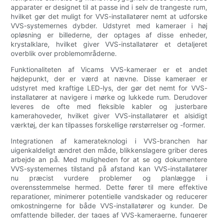
apparater er designet til at passe ind i selv de trangeste rum,
hvilket gør det muligt for VVS-installatører nemt at udforske
VVS-systemernes dybder. Udstyret med kameraer i høj
opløsning er billederne, der optages af disse enheder,
krystalklare, hvilket giver VVS-installatører et detaljeret
overblik over problemområderne.
Funktionaliteten af Vicams VVS-kameraer er et andet
højdepunkt, der er værd at nævne. Disse kameraer er
udstyret med kraftige LED-lys, der gør det nemt for VVS-
installatører at navigere i mørke og lukkede rum. Derudover
leveres de ofte med fleksible kabler og justerbare
kamerahoveder, hvilket giver VVS-installatører et alsidigt
værktøj, der kan tilpasses forskellige rørstørrelser og -former.
Integrationen af kamerateknologi i VVS-branchen har
uigenkaldeligt ændret den måde, blikkenslagere griber deres
arbejde an på. Med muligheden for at se og dokumentere
VVS-systemernes tilstand på afstand kan VVS-installatører
nu præcist vurdere problemer og planlægge i
overensstemmelse hermed. Dette fører til mere effektive
reparationer, minimerer potentielle vandskader og reducerer
omkostningerne for både VVS-installatører og kunder. De
omfattende billeder, der tages af VVS-kameraerne, fungerer