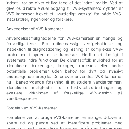
indsat i rør og giver et live-feed af det indre i realtid. Ved at
give os direkte visuel adgang til VVS-systemets dybder er
VVS-kameraer blevet et uvurderligt værktøj for både VVS-
installatører, ingeniører og forskere.
Anvendelser af VVS-kameraer
Anvendelsesmulighederne for VVS-kameraer er mange og
forskelligartede. Fra rutinemæssig vedligeholdelse og
inspektion til diagnosticering og løsning af komplekse VVS-
problemer tilbyder disse kameraer hidtil uset indsigt i
systemets indre funktioner. De giver fagfolk mulighed for at
identificere blokeringer, lækager, korrosion eller andre
potentielle problemer uden behov for dyrt og invasivt
undersøgende arbejde. Derudover anvendes VVS-kameraer
nu i banebrydende forskning til at studere vandstrømmen,
identificere muligheder for effektivitetsforbedringer og
evaluere virkningen af forskellige VVS-design på
vandbesparelse.
Fordele ved VVS-kameraer
Fordelene ved at bruge VVS-kameraer er mange. Udover at
spare tid og penge ved at identificere problemer med
præcision, reducerer disse kameraer også den forstyrrelse,