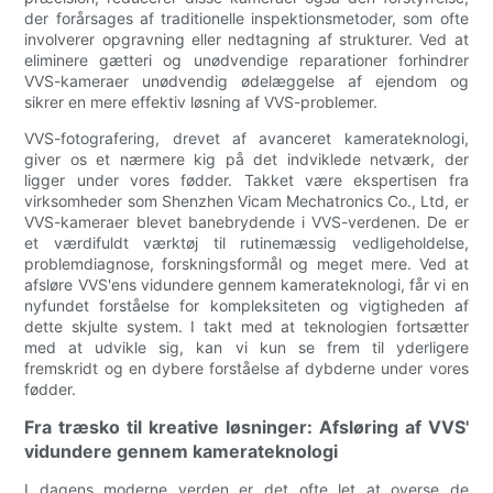
der forårsages af traditionelle inspektionsmetoder, som ofte
involverer opgravning eller nedtagning af strukturer. Ved at
eliminere gætteri og unødvendige reparationer forhindrer
VVS-kameraer unødvendig ødelæggelse af ejendom og
sikrer en mere effektiv løsning af VVS-problemer.
VVS-fotografering, drevet af avanceret kamerateknologi,
giver os et nærmere kig på det indviklede netværk, der
ligger under vores fødder. Takket være ekspertisen fra
virksomheder som Shenzhen Vicam Mechatronics Co., Ltd, er
VVS-kameraer blevet banebrydende i VVS-verdenen. De er
et værdifuldt værktøj til rutinemæssig vedligeholdelse,
problemdiagnose, forskningsformål og meget mere. Ved at
afsløre VVS'ens vidundere gennem kamerateknologi, får vi en
nyfundet forståelse for kompleksiteten og vigtigheden af
dette skjulte system. I takt med at teknologien fortsætter
med at udvikle sig, kan vi kun se frem til yderligere
fremskridt og en dybere forståelse af dybderne under vores
fødder.
Fra træsko til kreative løsninger: Afsløring af VVS'
vidundere gennem kamerateknologi
I dagens moderne verden er det ofte let at overse de