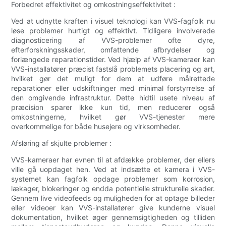
Forbedret effektivitet og omkostningseffektivitet :
Ved at udnytte kraften i visuel teknologi kan VVS-fagfolk nu
løse problemer hurtigt og effektivt. Tidligere involverede
diagnosticering af VVS-problemer ofte dyre,
efterforskningsskader, omfattende afbrydelser og
forlængede reparationstider. Ved hjælp af VVS-kameraer kan
VVS-installatører præcist fastslå problemets placering og art,
hvilket gør det muligt for dem at udføre målrettede
reparationer eller udskiftninger med minimal forstyrrelse af
den omgivende infrastruktur. Dette hidtil usete niveau af
præcision sparer ikke kun tid, men reducerer også
omkostningerne, hvilket gør VVS-tjenester mere
overkommelige for både husejere og virksomheder.
Afsløring af skjulte problemer :
VVS-kameraer har evnen til at afdække problemer, der ellers
ville gå uopdaget hen. Ved at indsætte et kamera i VVS-
systemet kan fagfolk opdage problemer som korrosion,
lækager, blokeringer og endda potentielle strukturelle skader.
Gennem live videofeeds og muligheden for at optage billeder
eller videoer kan VVS-installatører give kunderne visuel
dokumentation, hvilket øger gennemsigtigheden og tilliden