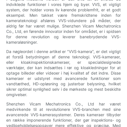
indviklede funktioner i vores hjem og byer. VVS, et vigtigt
system, der holder vores liv kørende problemfrit, er et godt
eksempel. Men takket være fremskridtene inden for
kamerateknologi afsløres VVS-vidundere på måder, der
aldrig før har været mulige. Shenzhen Vicam Mechatronics
Co., Ltd, en førende innovator inden for området, er i spidsen
for denne revolution og leverer banebrydende VVS-
kameraløsninger.
Da nøgleordet i denne artikel er "VVS-kamera", er det vigtigt
at forstå betydningen af denne teknologi. VVS-kameraer,
eller kloakinspektionskameraer, er specialdesignede
værktøjer, der kan indsættes i rør og kloakledninger for at
optage billeder eller videoer i høj kvalitet af det indre. Disse
kameraer er udstyret med avancerede funktioner som
vandtæthed, HD-opløsning og justerbar belysning, hvilket
sikrer optimal synlighed selv i de mørkeste og mest beskidte
omgivelser.
Shenzhen Vicam Mechatronics Co., Ltd har været
medvirkende til at revolutionere VVS-branchen med sine
avancerede VVS-kamerasystemer. Deres kameraer tilbyder
en række imponerende funktioner, der gør inspektions- og
vedligeholdelsesopgaver mere effektive og præcise. Med