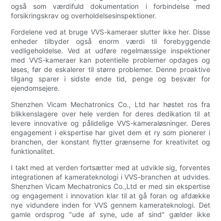
også som værdifuld dokumentation i forbindelse med
forsikringskrav og overholdelsesinspektioner.
Fordelene ved at bruge VVS-kameraer slutter ikke her. Disse
enheder tilbyder også enorm værdi til forebyggende
vedligeholdelse. Ved at udføre regelmæssige inspektioner
med VVS-kameraer kan potentielle problemer opdages og
løses, før de eskalerer til større problemer. Denne proaktive
tilgang sparer i sidste ende tid, penge og besvær for
ejendomsejere.
Shenzhen Vicam Mechatronics Co., Ltd har høstet ros fra
blikkenslagere over hele verden for deres dedikation til at
levere innovative og pålidelige VVS-kameraløsninger. Deres
engagement i ekspertise har givet dem et ry som pionerer i
branchen, der konstant flytter grænserne for kreativitet og
funktionalitet.
I takt med at verden fortsætter med at udvikle sig, forventes
integrationen af kamerateknologi i VVS-branchen at udvides.
Shenzhen Vicam Mechatronics Co.,Ltd er med sin ekspertise
og engagement i innovation klar til at gå foran og afdække
nye vidundere inden for VVS gennem kamerateknologi. Det
gamle ordsprog "ude af syne, ude af sind" gælder ikke