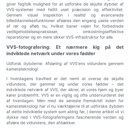
giver fagfolk mulighed for at udforske de skjulte dybder af
VVS-systemer med hidtil uset præcision og effektivitet.
Gennem visuel inspektion i realtid og avancerede
billeddannelsesfunktioner afsløres den engang usete verden
af rør og afløb nu, hvilket baner vejen for forbedrede
vedligeholdelsespraksisser, omkostningseffektive
reparationer og en mere sikker VVS-infrastruktur for alle.
VVS-fotografering: Et nærmere kig på det
indviklede netværk under vores fødder
Udforsk dybderne: Afsløring af VVS'ens vidundere gennem
kamerateknologi
I hverdagens travlhed er det nemt at overse de skjulte
vidundere, der gemmer sig under vores fødder – det
indviklede netværk af VVS, der sikrer, at vores hjem og byer
kører problemfrit. VVS er en vigtig og ofte undervurderet del
af hverdagen. Men med de seneste fremskridt inden for
kamerateknologi har vi nu værktøjerne til at udforske dybden
af dette indviklede system som aldrig før. I denne artikel vil vi
dykke ned i VVS-fotograferingens fascinerende verden og
afsløre de vidundere, den afdækker.