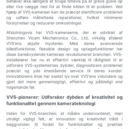
behøver ikke længere at bruge timevis på at grave gulve op
eller rive vægge ned for at finde kilden til et problem. Ved
hjælp af VVS-kameraer kan de præcist identificere problemet
og udføre målrettede reparationer, hvilket minimerer
forstyrrelser og reducerer omkostninger.
Afslutningsvis har VVS-kameraerne, der er udviklet af
Shenzhen Vicam Mechatronics Co., Ltd, virkelig afsløret
VVS'ens skjulte mysterier. Med deres avancerede
billedfunktioner, fleksible design og optagefunktioner har
disse banebrydende kameraer revolutioneret branchen. VVS-
installatører har nu et effektivt værktøj til rådighed til at
udforske VVS-systemernes dybder, diagnosticere problemer
præcist og yde enestående service til deres kunder.
Innovationens linse har kastet lys over VVS'ens vidundere og
gjort det mere gennemsigtigt, effektivt og pålideligt end
nogensinde før.
VVS-pionerer: Udforsker dybden af kreativitet og
funktionalitet gennem kamerateknologi
Inden for VVS-branchen, et måske undervurderet, men
utroligt vigtigt felt, er innovation og kreativitet trådt i
baggrunden til fordel for funktionalitet og praktisk