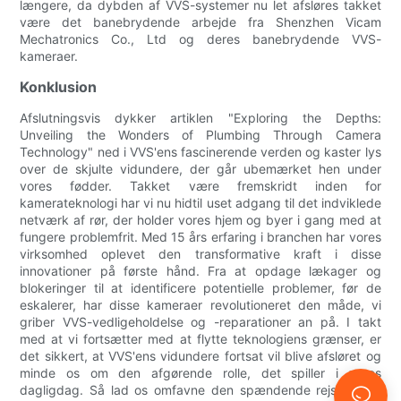
længere, da dybden af VVS-systemer nu let afsløres takket
være det banebrydende arbejde fra Shenzhen Vicam
Mechatronics Co., Ltd og deres banebrydende VVS-
kameraer.
Konklusion
Afslutningsvis dykker artiklen "Exploring the Depths:
Unveiling the Wonders of Plumbing Through Camera
Technology" ned i VVS'ens fascinerende verden og kaster lys
over de skjulte vidundere, der går ubemærket hen under
vores fødder. Takket være fremskridt inden for
kamerateknologi har vi nu hidtil uset adgang til det indviklede
netværk af rør, der holder vores hjem og byer i gang med at
fungere problemfrit. Med 15 års erfaring i branchen har vores
virksomhed oplevet den transformative kraft i disse
innovationer på første hånd. Fra at opdage lækager og
blokeringer til at identificere potentielle problemer, før de
eskalerer, har disse kameraer revolutioneret den måde, vi
griber VVS-vedligeholdelse og -reparationer an på. I takt
med at vi fortsætter med at flytte teknologiens grænser, er
det sikkert, at VVS'ens vidundere fortsat vil blive afsløret og
minde os om den afgørende rolle, det spiller i vores
dagligdag. Så lad os omfavne den spændende rejse ned i