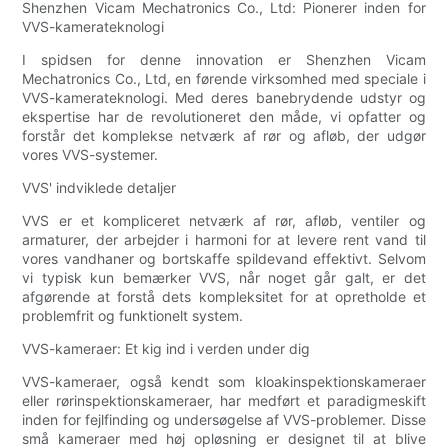
Shenzhen Vicam Mechatronics Co., Ltd: Pionerer inden for
VVS-kamerateknologi
I spidsen for denne innovation er Shenzhen Vicam
Mechatronics Co., Ltd, en førende virksomhed med speciale i
VVS-kamerateknologi. Med deres banebrydende udstyr og
ekspertise har de revolutioneret den måde, vi opfatter og
forstår det komplekse netværk af rør og afløb, der udgør
vores VVS-systemer.
VVS' indviklede detaljer
VVS er et kompliceret netværk af rør, afløb, ventiler og
armaturer, der arbejder i harmoni for at levere rent vand til
vores vandhaner og bortskaffe spildevand effektivt. Selvom
vi typisk kun bemærker VVS, når noget går galt, er det
afgørende at forstå dets kompleksitet for at opretholde et
problemfrit og funktionelt system.
VVS-kameraer: Et kig ind i verden under dig
VVS-kameraer, også kendt som kloakinspektionskameraer
eller rørinspektionskameraer, har medført et paradigmeskift
inden for fejlfinding og undersøgelse af VVS-problemer. Disse
små kameraer med høj opløsning er designet til at blive