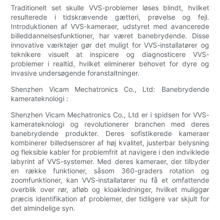
Traditionelt set skulle VVS-problemer løses blindt, hvilket
resulterede i tidskrævende gætteri, prøvelse og fejl.
Introduktionen af VVS-kameraer, udstyret med avancerede
billeddannelsesfunktioner, har været banebrydende. Disse
innovative værktøjer gør det muligt for VVS-installatører og
teknikere visuelt at inspicere og diagnosticere VVS-
problemer i realtid, hvilket eliminerer behovet for dyre og
invasive undersøgende foranstaltninger.
Shenzhen Vicam Mechatronics Co., Ltd: Banebrydende
kamerateknologi :
Shenzhen Vicam Mechatronics Co., Ltd er i spidsen for VVS-
kamerateknologi og revolutionerer branchen med deres
banebrydende produkter. Deres sofistikerede kameraer
kombinerer billedsensorer af høj kvalitet, justerbar belysning
og fleksible kabler for problemfrit at navigere i den indviklede
labyrint af VVS-systemer. Med deres kameraer, der tilbyder
en række funktioner, såsom 360-graders rotation og
zoomfunktioner, kan VVS-installatører nu få et omfattende
overblik over rør, afløb og kloakledninger, hvilket muliggør
præcis identifikation af problemer, der tidligere var skjult for
det almindelige syn.