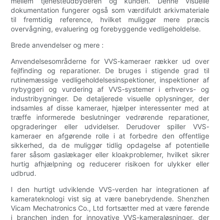
mellem tjenesteudbyderen og kunden. Denne visuelle
dokumentation fungerer også som værdifuldt arkivmateriale
til fremtidig reference, hvilket muliggør mere præcis
overvågning, evaluering og forebyggende vedligeholdelse.
Brede anvendelser og mere :
Anvendelsesområderne for VVS-kameraer rækker ud over
fejlfinding og reparationer. De bruges i stigende grad til
rutinemæssige vedligeholdelsesinspektioner, inspektioner af
nybyggeri og vurdering af VVS-systemer i erhvervs- og
industribygninger. De detaljerede visuelle oplysninger, der
indsamles af disse kameraer, hjælper interessenter med at
træffe informerede beslutninger vedrørende reparationer,
opgraderinger eller udvidelser. Derudover spiller VVS-
kameraer en afgørende rolle i at forbedre den offentlige
sikkerhed, da de muliggør tidlig opdagelse af potentielle
farer såsom gaslækager eller kloakproblemer, hvilket sikrer
hurtig afhjælpning og reducerer risikoen for ulykker eller
udbrud.
I den hurtigt udviklende VVS-verden har integrationen af
kamerateknologi vist sig at være banebrydende. Shenzhen
Vicam Mechatronics Co., Ltd fortsætter med at være førende
i branchen inden for innovative VVS-kameraløsninger, der