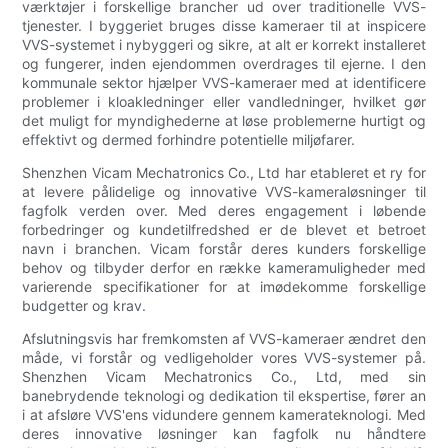
værktøjer i forskellige brancher ud over traditionelle VVS-
tjenester. I byggeriet bruges disse kameraer til at inspicere
VVS-systemet i nybyggeri og sikre, at alt er korrekt installeret
og fungerer, inden ejendommen overdrages til ejerne. I den
kommunale sektor hjælper VVS-kameraer med at identificere
problemer i kloakledninger eller vandledninger, hvilket gør
det muligt for myndighederne at løse problemerne hurtigt og
effektivt og dermed forhindre potentielle miljøfarer.
Shenzhen Vicam Mechatronics Co., Ltd har etableret et ry for
at levere pålidelige og innovative VVS-kameraløsninger til
fagfolk verden over. Med deres engagement i løbende
forbedringer og kundetilfredshed er de blevet et betroet
navn i branchen. Vicam forstår deres kunders forskellige
behov og tilbyder derfor en række kameramuligheder med
varierende specifikationer for at imødekomme forskellige
budgetter og krav.
Afslutningsvis har fremkomsten af VVS-kameraer ændret den
måde, vi forstår og vedligeholder vores VVS-systemer på.
Shenzhen Vicam Mechatronics Co., Ltd, med sin
banebrydende teknologi og dedikation til ekspertise, fører an
i at afsløre VVS'ens vidundere gennem kamerateknologi. Med
deres innovative løsninger kan fagfolk nu håndtere