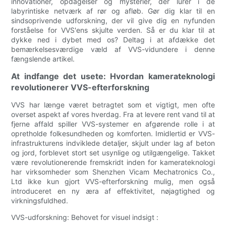
innovationer, opdagelser og mysterier, der lurer i de
labyrintiske netværk af rør og afløb. Gør dig klar til en
sindsoprivende udforskning, der vil give dig en nyfunden
forståelse for VVS'ens skjulte verden. Så er du klar til at
dykke ned i dybet med os? Deltag i at afdække det
bemærkelsesværdige væld af VVS-vidundere i denne
fængslende artikel.
At indfange det usete: Hvordan kamerateknologi
revolutionerer VVS-efterforskning
VVS har længe været betragtet som et vigtigt, men ofte
overset aspekt af vores hverdag. Fra at levere rent vand til at
fjerne affald spiller VVS-systemer en afgørende rolle i at
opretholde folkesundheden og komforten. Imidlertid er VVS-
infrastrukturens indviklede detaljer, skjult under lag af beton
og jord, forblevet stort set usynlige og utilgængelige. Takket
være revolutionerende fremskridt inden for kamerateknologi
har virksomheder som Shenzhen Vicam Mechatronics Co.,
Ltd ikke kun gjort VVS-efterforskning mulig, men også
introduceret en ny æra af effektivitet, nøjagtighed og
virkningsfuldhed.
VVS-udforskning: Behovet for visuel indsigt :