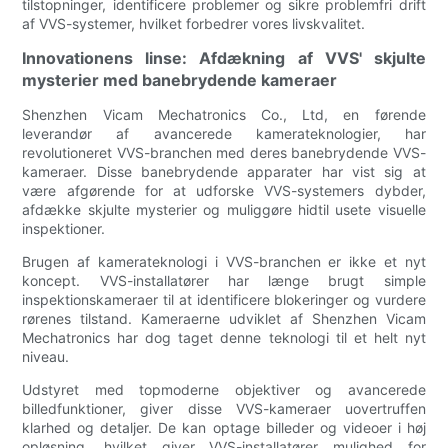
tilstopninger, identificere problemer og sikre problemfri drift
af VVS-systemer, hvilket forbedrer vores livskvalitet.
Innovationens linse: Afdækning af VVS' skjulte
mysterier med banebrydende kameraer
Shenzhen Vicam Mechatronics Co., Ltd, en førende
leverandør af avancerede kamerateknologier, har
revolutioneret VVS-branchen med deres banebrydende VVS-
kameraer. Disse banebrydende apparater har vist sig at
være afgørende for at udforske VVS-systemers dybder,
afdække skjulte mysterier og muliggøre hidtil usete visuelle
inspektioner.
Brugen af kamerateknologi i VVS-branchen er ikke et nyt
koncept. VVS-installatører har længe brugt simple
inspektionskameraer til at identificere blokeringer og vurdere
rørenes tilstand. Kameraerne udviklet af Shenzhen Vicam
Mechatronics har dog taget denne teknologi til et helt nyt
niveau.
Udstyret med topmoderne objektiver og avancerede
billedfunktioner, giver disse VVS-kameraer uovertruffen
klarhed og detaljer. De kan optage billeder og videoer i høj
opløsning, hvilket giver VVS-installatører mulighed for