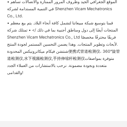
• الموقع الجغرافي الجيد وظروف المرور الممتازة والاتصالات تساهم
في التنمية المستدامة لشركة Shenzhen Vicam Mechatronics
Co., Ltd.
• قمنا بتوسيع شبكة مبيعاتنا لتشمل كافة أنحاء البلاد. يتم بيع معظم
المنتجات أيضًا إلى دول ومناطق أجنبية بما في ذلك /> • تمتلك شركة
Shenzhen Vicam Mechatronics Co., Ltd فريقًا محترفًا مخصصًا
لأبحاث وتطوير المنتجات. وهذا يضمن التحسين المستمر لجودة المنتج.
شنتشن فيكام ميكاترونيكس المحدودة便携式管道检测仪، 360°旋管
道检测仪,水下视频检测仪,手持伸缩杆检测仪متوفرة بمواصفات
متعددة وبجودة مضمونة. نرحب بالاستشارات من العملاء الجدد
والقدامى!