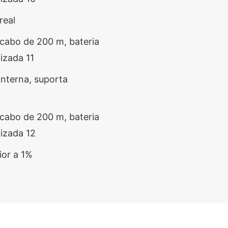
real
interna, suporta
ior a 1%