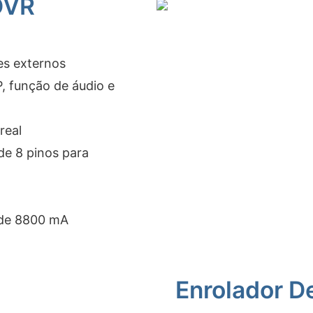
DVR
es externos
 função de áudio e
real
de 8 pinos para
l de 8800 mA
Enrolador D