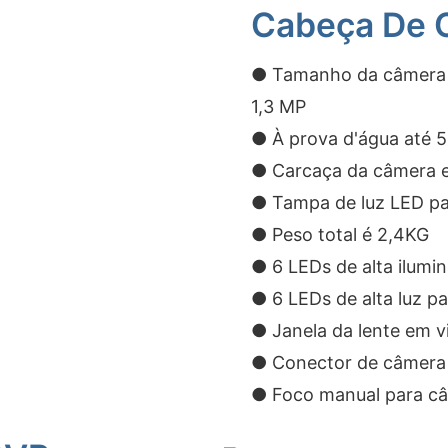
Cabeça De 
● Tamanho da câmera 
1,3 MP
● À prova d'água até 
● Carcaça da câmera e
● Tampa de luz LED p
● Peso total é 2,4KG
● 6 LEDs de alta ilumi
● 6 LEDs de alta luz pa
● Janela da lente em vi
● Conector de câmera 
● Foco manual para câ