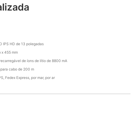
lizada
D IPS HD de 13 polegadas
 x 455 mm
recarregável de íons de lítio de 8800 mA
 para cabo de 200 m
S, Fedex Express, por mar, por ar