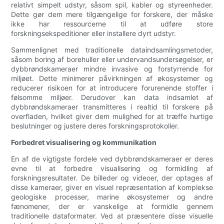
relativt simpelt udstyr, såsom spil, kabler og styreenheder.
Dette gør dem mere tilgængelige for forskere, der måske
ikke har ressourcerne til at udføre store
forskningsekspeditioner eller installere dyrt udstyr.
Sammenlignet med traditionelle dataindsamlingsmetoder,
såsom boring af borehuller eller undervandsundersøgelser, er
dybbrøndskameraer mindre invasive og forstyrrende for
miljøet. Dette minimerer påvirkningen af ​​økosystemer og
reducerer risikoen for at introducere forurenende stoffer i
følsomme miljøer. Derudover kan data indsamlet af
dybbrøndskameraer transmitteres i realtid til forskere på
overfladen, hvilket giver dem mulighed for at træffe hurtige
beslutninger og justere deres forskningsprotokoller.
Forbedret visualisering og kommunikation
En af de vigtigste fordele ved dybbrøndskameraer er deres
evne til at forbedre visualisering og formidling af
forskningsresultater. De billeder og videoer, der optages af
disse kameraer, giver en visuel repræsentation af komplekse
geologiske processer, marine økosystemer og andre
fænomener, der er vanskelige at formidle gennem
traditionelle dataformater. Ved at præsentere disse visuelle