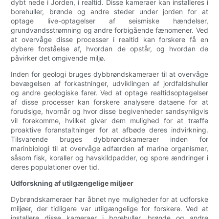
dybt nede i Jorden, i realtid. Disse kameraer kan installeres i
borehuller, brønde og andre steder under jorden for at
optage live-optagelser af seismiske hændelser,
grundvandsstrømning og andre forbigående fænomener. Ved
at overvåge disse processer i realtid kan forskere få en
dybere forståelse af, hvordan de opstår, og hvordan de
påvirker det omgivende miljø.
Inden for geologi bruges dybbrøndskameraer til at overvåge
bevægelsen af ​​forkastninger, udviklingen af ​​jordfaldshuller
og andre geologiske farer. Ved at optage realtidsoptagelser
af disse processer kan forskere analysere dataene for at
forudsige, hvornår og hvor disse begivenheder sandsynligvis
vil forekomme, hvilket giver dem mulighed for at træffe
proaktive foranstaltninger for at afbøde deres indvirkning.
Tilsvarende bruges dybbrøndskameraer inden for
marinbiologi til at overvåge adfærden af ​​marine organismer,
såsom fisk, koraller og havskildpadder, og spore ændringer i
deres populationer over tid.
Udforskning af utilgængelige miljøer
Dybrøndskameraer har åbnet nye muligheder for at udforske
miljøer, der tidligere var utilgængelige for forskere. Ved at
installere disse kameraer i borehuller, brønde og andre