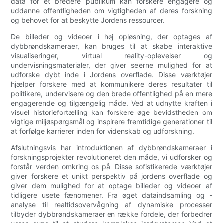
data for et bredere publikum kan forskere engagere og
uddanne offentligheden om vigtigheden af ​​deres forskning
og behovet for at beskytte Jordens ressourcer.
De billeder og videoer i høj opløsning, der optages af
dybbrøndskameraer, kan bruges til at skabe interaktive
visualiseringer, virtual reality-oplevelser og
undervisningsmaterialer, der giver seerne mulighed for at
udforske dybt inde i Jordens overflade. Disse værktøjer
hjælper forskere med at kommunikere deres resultater til
politikere, undervisere og den brede offentlighed på en mere
engagerende og tilgængelig måde. Ved at udnytte kraften i
visuel historiefortælling kan forskere øge bevidstheden om
vigtige miljøspørgsmål og inspirere fremtidige generationer til
at forfølge karrierer inden for videnskab og udforskning.
Afslutningsvis har introduktionen af ​​dybbrøndskameraer i
forskningsprojekter revolutioneret den måde, vi udforsker og
forstår verden omkring os på. Disse sofistikerede værktøjer
giver forskere et unikt perspektiv på jordens overflade og
giver dem mulighed for at optage billeder og videoer af
tidligere usete fænomener. Fra øget dataindsamling og -
analyse til realtidsovervågning af dynamiske processer
tilbyder dybbrøndskameraer en række fordele, der forbedrer