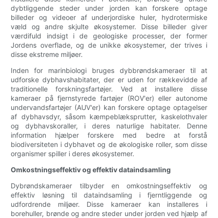
dybtliggende steder under jorden kan forskere optage
billeder og videoer af underjordiske huler, hydrotermiske
væld og andre skjulte økosystemer. Disse billeder giver
værdifuld indsigt i de geologiske processer, der former
Jordens overflade, og de unikke økosystemer, der trives i
disse ekstreme miljøer.
Inden for marinbiologi bruges dybbrøndskameraer til at
udforske dybhavshabitater, der er uden for rækkevidde af
traditionelle forskningsfartøjer. Ved at installere disse
kameraer på fjernstyrede fartøjer (ROV'er) eller autonome
undervandsfartøjer (AUV'er) kan forskere optage optagelser
af dybhavsdyr, såsom kæmpeblæksprutter, kaskelothvaler
og dybhavskoraller, i deres naturlige habitater. Denne
information hjælper forskere med bedre at forstå
biodiversiteten i dybhavet og de økologiske roller, som disse
organismer spiller i deres økosystemer.
Omkostningseffektiv og effektiv dataindsamling
Dybrøndskameraer tilbyder en omkostningseffektiv og
effektiv løsning til dataindsamling i fjerntliggende og
udfordrende miljøer. Disse kameraer kan installeres i
borehuller, brønde og andre steder under jorden ved hjælp af