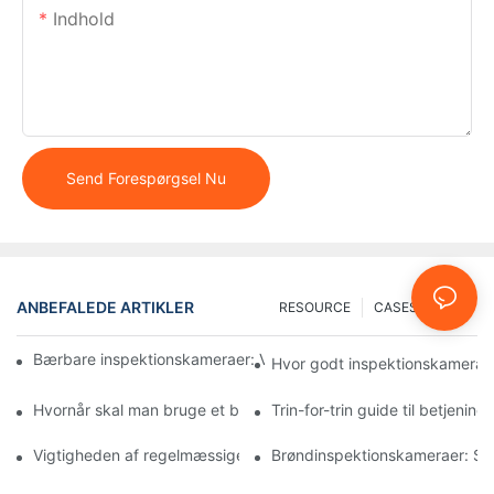
Indhold
Send Forespørgsel Nu
ANBEFALEDE ARTIKLER
RESOURCE
CASES
FAQ
Bærbare inspektionskameraer: Vigtige værktøjer for professione
Hvor godt inspektionskameraer
Hvornår skal man bruge et brøndinspektionskamera: Nøgleindik
Trin-for-trin guide til betjeni
Vigtigheden af ​​regelmæssige brøndinspektioner med specialis
Brøndinspektionskameraer: Sik