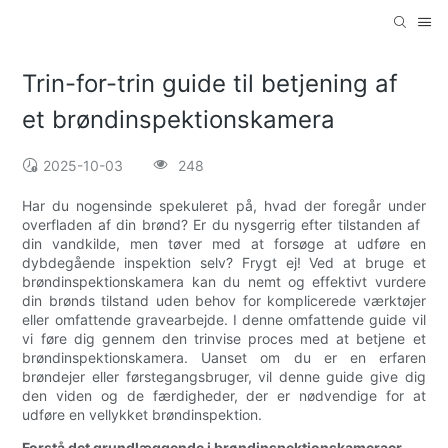
Trin-for-trin guide til betjening af
et brøndinspektionskamera
2025-10-03
248
Har du nogensinde spekuleret på, hvad der foregår under
overfladen af ​​din brønd? Er du nysgerrig efter tilstanden af ​​
din vandkilde, men tøver med at forsøge at udføre en
dybdegående inspektion selv? Frygt ej! Ved at bruge et
brøndinspektionskamera kan du nemt og effektivt vurdere
din brønds tilstand uden behov for komplicerede værktøjer
eller omfattende gravearbejde. I denne omfattende guide vil
vi føre dig gennem den trinvise proces med at betjene et
brøndinspektionskamera. Uanset om du er en erfaren
brøndejer eller førstegangsbruger, vil denne guide give dig
den viden og de færdigheder, der er nødvendige for at
udføre en vellykket brøndinspektion.
Forstå det grundlæggende i brøndinspektionskameraer