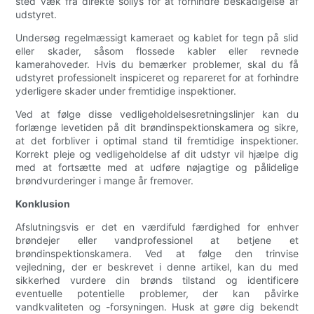
sted væk fra direkte sollys for at forhindre beskadigelse af
udstyret.
Undersøg regelmæssigt kameraet og kablet for tegn på slid
eller skader, såsom flossede kabler eller revnede
kamerahoveder. Hvis du bemærker problemer, skal du få
udstyret professionelt inspiceret og repareret for at forhindre
yderligere skader under fremtidige inspektioner.
Ved at følge disse vedligeholdelsesretningslinjer kan du
forlænge levetiden på dit brøndinspektionskamera og sikre,
at det forbliver i optimal stand til fremtidige inspektioner.
Korrekt pleje og vedligeholdelse af dit udstyr vil hjælpe dig
med at fortsætte med at udføre nøjagtige og pålidelige
brøndvurderinger i mange år fremover.
Konklusion
Afslutningsvis er det en værdifuld færdighed for enhver
brøndejer eller vandprofessionel at betjene et
brøndinspektionskamera. Ved at følge den trinvise
vejledning, der er beskrevet i denne artikel, kan du med
sikkerhed vurdere din brønds tilstand og identificere
eventuelle potentielle problemer, der kan påvirke
vandkvaliteten og -forsyningen. Husk at gøre dig bekendt