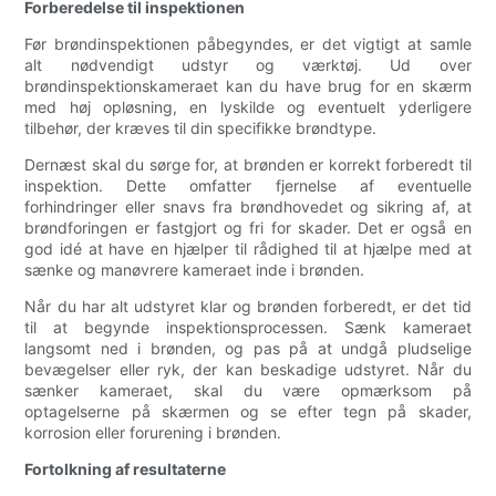
Forberedelse til inspektionen
Før brøndinspektionen påbegyndes, er det vigtigt at samle
alt nødvendigt udstyr og værktøj. Ud over
brøndinspektionskameraet kan du have brug for en skærm
med høj opløsning, en lyskilde og eventuelt yderligere
tilbehør, der kræves til din specifikke brøndtype.
Dernæst skal du sørge for, at brønden er korrekt forberedt til
inspektion. Dette omfatter fjernelse af eventuelle
forhindringer eller snavs fra brøndhovedet og sikring af, at
brøndforingen er fastgjort og fri for skader. Det er også en
god idé at have en hjælper til rådighed til at hjælpe med at
sænke og manøvrere kameraet inde i brønden.
Når du har alt udstyret klar og brønden forberedt, er det tid
til at begynde inspektionsprocessen. Sænk kameraet
langsomt ned i brønden, og pas på at undgå pludselige
bevægelser eller ryk, der kan beskadige udstyret. Når du
sænker kameraet, skal du være opmærksom på
optagelserne på skærmen og se efter tegn på skader,
korrosion eller forurening i brønden.
Fortolkning af resultaterne