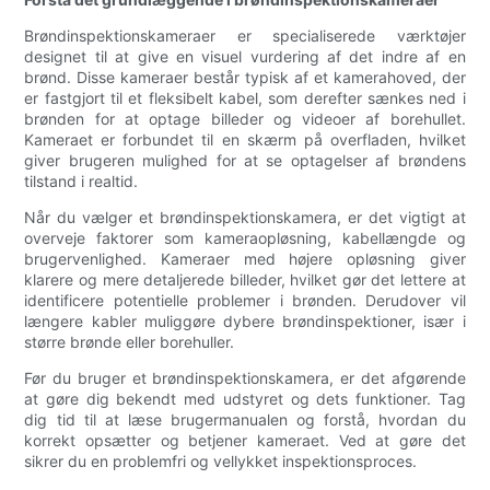
Brøndinspektionskameraer er specialiserede værktøjer
designet til at give en visuel vurdering af det indre af en
brønd. Disse kameraer består typisk af et kamerahoved, der
er fastgjort til et fleksibelt kabel, som derefter sænkes ned i
brønden for at optage billeder og videoer af borehullet.
Kameraet er forbundet til en skærm på overfladen, hvilket
giver brugeren mulighed for at se optagelser af brøndens
tilstand i realtid.
Når du vælger et brøndinspektionskamera, er det vigtigt at
overveje faktorer som kameraopløsning, kabellængde og
brugervenlighed. Kameraer med højere opløsning giver
klarere og mere detaljerede billeder, hvilket gør det lettere at
identificere potentielle problemer i brønden. Derudover vil
længere kabler muliggøre dybere brøndinspektioner, især i
større brønde eller borehuller.
Før du bruger et brøndinspektionskamera, er det afgørende
at gøre dig bekendt med udstyret og dets funktioner. Tag
dig tid til at læse brugermanualen og forstå, hvordan du
korrekt opsætter og betjener kameraet. Ved at gøre det
sikrer du en problemfri og vellykket inspektionsproces.