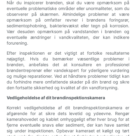
Når du inspicerer brønden, skal du være opmærksom på
eventuelle problematiske områder eller unormaliteter, som du
observerer på skærmen. Almindelige problemer at være
opmærksom på omfatter revner i brøndens foringsrør,
sedimentophobning, bakterievækst eller tegn på korrosion.
Vær desuden opmærksom på vandstanden i brønden og
eventuelle ændringer i vandkvaliteten, der kan indikere
forurening.
Efter inspektionen er det vigtigt at fortolke resultaterne
nøjagtigt. Hvis du bemærker væsentlige problemer i
brønden, anbefales det at konsultere en professionel
brøndentreprenør eller vandekspert for yderligere vurdering
og mulige reparationer. Ved at håndtere problemer tidligt kan
du forhindre mere omfattende skader på din brønd og sikre
den fortsatte sikkerhed og kvalitet af din vandforsyning.
Vedligeholdelse af dit brøndinspektionskamera
Korrekt vedligeholdelse af dit brøndinspektionskamera er
afgørende for at sikre dets levetid og ydeevne. Rengør
kamerahovedet og kablet omhyggeligt efter hver brug for at
fjerne eventuelle snavs eller sediment, der kan have samlet
sig under inspektionen. Opbevar kameraet et køligt og tørt