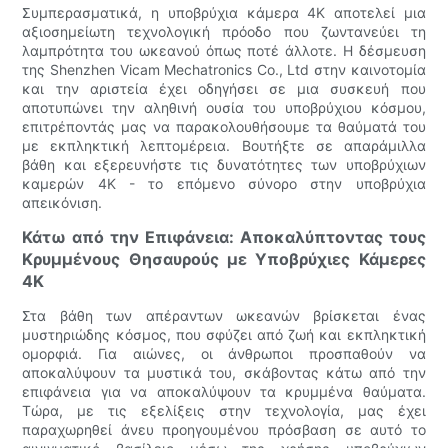
Συμπερασματικά, η υποβρύχια κάμερα 4K αποτελεί μια
αξιοσημείωτη τεχνολογική πρόοδο που ζωντανεύει τη
λαμπρότητα του ωκεανού όπως ποτέ άλλοτε. Η δέσμευση
της Shenzhen Vicam Mechatronics Co., Ltd στην καινοτομία
και την αριστεία έχει οδηγήσει σε μια συσκευή που
αποτυπώνει την αληθινή ουσία του υποβρύχιου κόσμου,
επιτρέποντάς μας να παρακολουθήσουμε τα θαύματά του
με εκπληκτική λεπτομέρεια. Βουτήξτε σε απαράμιλλα
βάθη και εξερευνήστε τις δυνατότητες των υποβρύχιων
καμερών 4K - το επόμενο σύνορο στην υποβρύχια
απεικόνιση.
Κάτω από την Επιφάνεια: Αποκαλύπτοντας τους
Κρυμμένους Θησαυρούς με Υποβρύχιες Κάμερες
4K
Στα βάθη των απέραντων ωκεανών βρίσκεται ένας
μυστηριώδης κόσμος, που σφύζει από ζωή και εκπληκτική
ομορφιά. Για αιώνες, οι άνθρωποι προσπαθούν να
αποκαλύψουν τα μυστικά του, σκάβοντας κάτω από την
επιφάνεια για να αποκαλύψουν τα κρυμμένα θαύματα.
Τώρα, με τις εξελίξεις στην τεχνολογία, μας έχει
παραχωρηθεί άνευ προηγουμένου πρόσβαση σε αυτό το