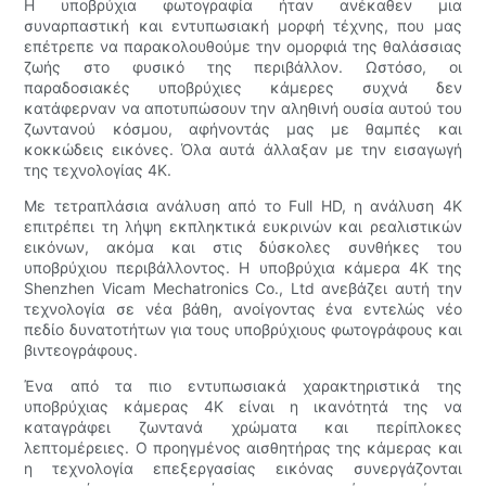
Η υποβρύχια φωτογραφία ήταν ανέκαθεν μια
συναρπαστική και εντυπωσιακή μορφή τέχνης, που μας
επέτρεπε να παρακολουθούμε την ομορφιά της θαλάσσιας
ζωής στο φυσικό της περιβάλλον. Ωστόσο, οι
παραδοσιακές υποβρύχιες κάμερες συχνά δεν
κατάφερναν να αποτυπώσουν την αληθινή ουσία αυτού του
ζωντανού κόσμου, αφήνοντάς μας με θαμπές και
κοκκώδεις εικόνες. Όλα αυτά άλλαξαν με την εισαγωγή
της τεχνολογίας 4K.
Με τετραπλάσια ανάλυση από το Full HD, η ανάλυση 4K
επιτρέπει τη λήψη εκπληκτικά ευκρινών και ρεαλιστικών
εικόνων, ακόμα και στις δύσκολες συνθήκες του
υποβρύχιου περιβάλλοντος. Η υποβρύχια κάμερα 4K της
Shenzhen Vicam Mechatronics Co., Ltd ανεβάζει αυτή την
τεχνολογία σε νέα βάθη, ανοίγοντας ένα εντελώς νέο
πεδίο δυνατοτήτων για τους υποβρύχιους φωτογράφους και
βιντεογράφους.
Ένα από τα πιο εντυπωσιακά χαρακτηριστικά της
υποβρύχιας κάμερας 4K είναι η ικανότητά της να
καταγράφει ζωντανά χρώματα και περίπλοκες
λεπτομέρειες. Ο προηγμένος αισθητήρας της κάμερας και
η τεχνολογία επεξεργασίας εικόνας συνεργάζονται