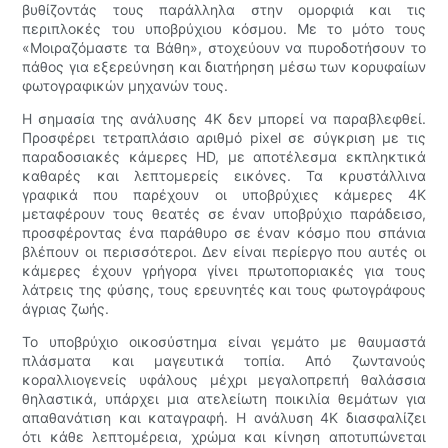
βυθίζοντάς τους παράλληλα στην ομορφιά και τις
περιπλοκές του υποβρύχιου κόσμου. Με το μότο τους
«Μοιραζόμαστε τα Βάθη», στοχεύουν να πυροδοτήσουν το
πάθος για εξερεύνηση και διατήρηση μέσω των κορυφαίων
φωτογραφικών μηχανών τους.
Η σημασία της ανάλυσης 4K δεν μπορεί να παραβλεφθεί.
Προσφέρει τετραπλάσιο αριθμό pixel σε σύγκριση με τις
παραδοσιακές κάμερες HD, με αποτέλεσμα εκπληκτικά
καθαρές και λεπτομερείς εικόνες. Τα κρυστάλλινα
γραφικά που παρέχουν οι υποβρύχιες κάμερες 4K
μεταφέρουν τους θεατές σε έναν υποβρύχιο παράδεισο,
προσφέροντας ένα παράθυρο σε έναν κόσμο που σπάνια
βλέπουν οι περισσότεροι. Δεν είναι περίεργο που αυτές οι
κάμερες έχουν γρήγορα γίνει πρωτοποριακές για τους
λάτρεις της φύσης, τους ερευνητές και τους φωτογράφους
άγριας ζωής.
Το υποβρύχιο οικοσύστημα είναι γεμάτο με θαυμαστά
πλάσματα και μαγευτικά τοπία. Από ζωντανούς
κοραλλιογενείς υφάλους μέχρι μεγαλοπρεπή θαλάσσια
θηλαστικά, υπάρχει μια ατελείωτη ποικιλία θεμάτων για
απαθανάτιση και καταγραφή. Η ανάλυση 4K διασφαλίζει
ότι κάθε λεπτομέρεια, χρώμα και κίνηση αποτυπώνεται