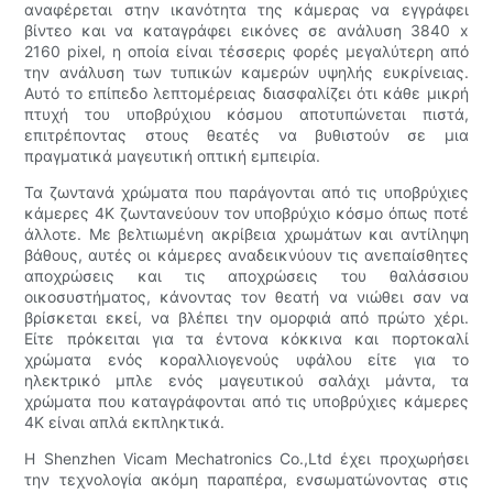
αναφέρεται στην ικανότητα της κάμερας να εγγράφει
βίντεο και να καταγράφει εικόνες σε ανάλυση 3840 x
2160 pixel, η οποία είναι τέσσερις φορές μεγαλύτερη από
την ανάλυση των τυπικών καμερών υψηλής ευκρίνειας.
Αυτό το επίπεδο λεπτομέρειας διασφαλίζει ότι κάθε μικρή
πτυχή του υποβρύχιου κόσμου αποτυπώνεται πιστά,
επιτρέποντας στους θεατές να βυθιστούν σε μια
πραγματικά μαγευτική οπτική εμπειρία.
Τα ζωντανά χρώματα που παράγονται από τις υποβρύχιες
κάμερες 4K ζωντανεύουν τον υποβρύχιο κόσμο όπως ποτέ
άλλοτε. Με βελτιωμένη ακρίβεια χρωμάτων και αντίληψη
βάθους, αυτές οι κάμερες αναδεικνύουν τις ανεπαίσθητες
αποχρώσεις και τις αποχρώσεις του θαλάσσιου
οικοσυστήματος, κάνοντας τον θεατή να νιώθει σαν να
βρίσκεται εκεί, να βλέπει την ομορφιά από πρώτο χέρι.
Είτε πρόκειται για τα έντονα κόκκινα και πορτοκαλί
χρώματα ενός κοραλλιογενούς υφάλου είτε για το
ηλεκτρικό μπλε ενός μαγευτικού σαλάχι μάντα, τα
χρώματα που καταγράφονται από τις υποβρύχιες κάμερες
4K είναι απλά εκπληκτικά.
Η Shenzhen Vicam Mechatronics Co.,Ltd έχει προχωρήσει
την τεχνολογία ακόμη παραπέρα, ενσωματώνοντας στις