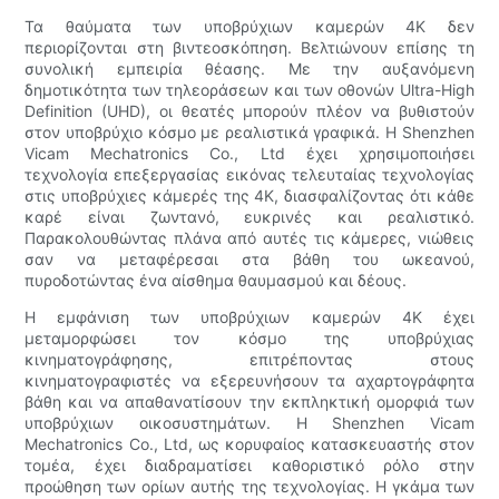
Τα θαύματα των υποβρύχιων καμερών 4K δεν
περιορίζονται στη βιντεοσκόπηση. Βελτιώνουν επίσης τη
συνολική εμπειρία θέασης. Με την αυξανόμενη
δημοτικότητα των τηλεοράσεων και των οθονών Ultra-High
Definition (UHD), οι θεατές μπορούν πλέον να βυθιστούν
στον υποβρύχιο κόσμο με ρεαλιστικά γραφικά. Η Shenzhen
Vicam Mechatronics Co., Ltd έχει χρησιμοποιήσει
τεχνολογία επεξεργασίας εικόνας τελευταίας τεχνολογίας
στις υποβρύχιες κάμερές της 4K, διασφαλίζοντας ότι κάθε
καρέ είναι ζωντανό, ευκρινές και ρεαλιστικό.
Παρακολουθώντας πλάνα από αυτές τις κάμερες, νιώθεις
σαν να μεταφέρεσαι στα βάθη του ωκεανού,
πυροδοτώντας ένα αίσθημα θαυμασμού και δέους.
Η εμφάνιση των υποβρύχιων καμερών 4K έχει
μεταμορφώσει τον κόσμο της υποβρύχιας
κινηματογράφησης, επιτρέποντας στους
κινηματογραφιστές να εξερευνήσουν τα αχαρτογράφητα
βάθη και να απαθανατίσουν την εκπληκτική ομορφιά των
υποβρύχιων οικοσυστημάτων. Η Shenzhen Vicam
Mechatronics Co., Ltd, ως κορυφαίος κατασκευαστής στον
τομέα, έχει διαδραματίσει καθοριστικό ρόλο στην
προώθηση των ορίων αυτής της τεχνολογίας. Η γκάμα των