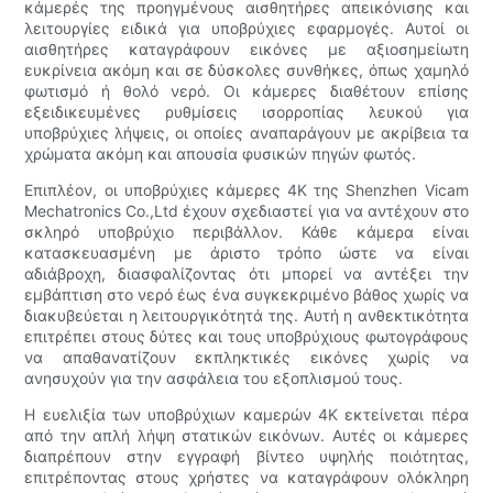
κάμερές της προηγμένους αισθητήρες απεικόνισης και
λειτουργίες ειδικά για υποβρύχιες εφαρμογές. Αυτοί οι
αισθητήρες καταγράφουν εικόνες με αξιοσημείωτη
ευκρίνεια ακόμη και σε δύσκολες συνθήκες, όπως χαμηλό
φωτισμό ή θολό νερό. Οι κάμερες διαθέτουν επίσης
εξειδικευμένες ρυθμίσεις ισορροπίας λευκού για
υποβρύχιες λήψεις, οι οποίες αναπαράγουν με ακρίβεια τα
χρώματα ακόμη και απουσία φυσικών πηγών φωτός.
Επιπλέον, οι υποβρύχιες κάμερες 4K της Shenzhen Vicam
Mechatronics Co.,Ltd έχουν σχεδιαστεί για να αντέχουν στο
σκληρό υποβρύχιο περιβάλλον. Κάθε κάμερα είναι
κατασκευασμένη με άριστο τρόπο ώστε να είναι
αδιάβροχη, διασφαλίζοντας ότι μπορεί να αντέξει την
εμβάπτιση στο νερό έως ένα συγκεκριμένο βάθος χωρίς να
διακυβεύεται η λειτουργικότητά της. Αυτή η ανθεκτικότητα
επιτρέπει στους δύτες και τους υποβρύχιους φωτογράφους
να απαθανατίζουν εκπληκτικές εικόνες χωρίς να
ανησυχούν για την ασφάλεια του εξοπλισμού τους.
Η ευελιξία των υποβρύχιων καμερών 4K εκτείνεται πέρα
από την απλή λήψη στατικών εικόνων. Αυτές οι κάμερες
διαπρέπουν στην εγγραφή βίντεο υψηλής ποιότητας,
επιτρέποντας στους χρήστες να καταγράφουν ολόκληρη