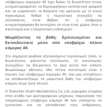
υποβρύχιων καμερών 4K έχει δώσει τη δυνατότητα στους
κινηματογραφιστές να δημιουργήσουν εκπληκτικά γραφικά
και να μοιραστούν τα θαύματα του ωκεανού με το κοινό
παγκοσμίως. Καθώς η τεχνολογία συνεχίζει να
εξελίσσεται, είναι βέβαιο ότι η υποβρύχια
κινηματογράφηση θα συνεχίσει να είναι ένας χώρος όπου η
καινοτομία και η εξερεύνηση ευδοκιμούν.
Μοιράζοντας τα βάθη: Εμπνευσμένοι και
Εκπαιδευτικοί μέσα από υποβρύχια πλάνα
κάμερας 4K
Στο σημερινό ραγδαία εξελισσόμενο τεχνολογικό τοπίο, οι
δυνατότητες φαίνονται ατελείωτες. Οι καινοτομίες
συνεχίζουν να διευρύνουν τα όρια αυτού που κάποτε
θεωρούσαμε αδύνατο. Μια τέτοια καινοτομία είναι η
έλευση των υποβρύχιων καμερών 4K, που μας επιτρέπουν
να απαθανατίζουμε τα μαγευτικά βάθη του υποβρύχιου
κόσμου όπως ποτέ άλλοτε.
Η Shenzhen Vicam Mechatronics Co.,Ltd, κορυφαία εταιρεία
στον κλάδο των φωτογραφικών μηχανών, παρουσίασε την
υπερσύγχρονη υποβρύχια κάμερα 4K που υπόσχεται να
εμπνεύσει και να εκπαιδεύσει τους ανθρώπους,