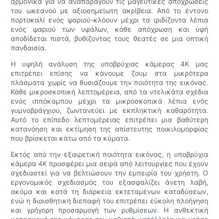
αρμονικά για να αναπαράγουν τις μαγευτικές αποχρώσεις
του ωκεανού με αξιοσημείωτη ακρίβεια. Από το έντονο
πορτοκαλί ενός ψαριού-κλόουν μέχρι τα ιριδίζοντα λέπια
ενός ψαριού των υφάλων, κάθε απόχρωση και υφή
αποδίδεται πιστά, βυθίζοντας τους θεατές σε μια οπτική
πανδαισία.
Η υψηλή ανάλυση της υποβρύχιας κάμερας 4K μας
επιτρέπει επίσης να κάνουμε ζουμ στα μικρότερα
πλάσματα χωρίς να θυσιάζουμε την ποιότητα της εικόνας.
Κάθε μικροσκοπική λεπτομέρεια, από τα ντελικάτα σχέδια
ενός ιππόκαμπου μέχρι τα μικροσκοπικά λέπια ενός
γυμνοβράγχιου, ζωντανεύει με εκπληκτική καθαρότητα.
Αυτό το επίπεδο λεπτομέρειας επιτρέπει μια βαθύτερη
κατανόηση και εκτίμηση της απίστευτης ποικιλομορφίας
που βρίσκεται κάτω από τα κύματα.
Εκτός από την εξαιρετική ποιότητα εικόνας, η υποβρύχια
κάμερα 4K προσφέρει μια σειρά από λειτουργίες που έχουν
σχεδιαστεί για να βελτιώσουν την εμπειρία του χρήστη. Ο
εργονομικός σχεδιασμός του εξασφαλίζει άνετη λαβή,
ακόμα και κατά τη διάρκεια εκτεταμένων καταδύσεων,
ενώ η διαισθητική διεπαφή του επιτρέπει εύκολη πλοήγηση
και γρήγορη προσαρμογή των ρυθμίσεων. Η ανθεκτική