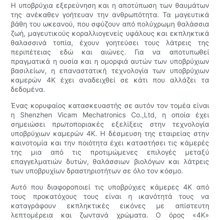
Η υποβρύχια εξερεύνηση και η αποτύπωση των θαυμάτων
της ανέκαθεν γοήτευαν την ανθρωπότητα. Τα μαγευτικά
βάθη του ωκεανού, που σφύζουν από πολύχρωμη θαλάσσια
ζωή, μαγευτικούς κοραλλιογενείς υφάλους και εκπληκτικά
θαλασσινά τοπία, έχουν γοητεύσει τους λάτρεις της
περιπέτειας εδώ και αιώνες. Για να αποτυπωθεί
πραγματικά η ουσία και η ομορφιά αυτών των υποβρύχιων
βασιλείων, η επαναστατική τεχνολογία των υποβρύχιων
καμερών 4K έχει αναδειχθεί σε κάτι που αλλάζει τα
δεδομένα.
Ένας κορυφαίος κατασκευαστής σε αυτόν τον τομέα είναι
η Shenzhen Vicam Mechatronics Co.,Ltd, η οποία έχει
σημειώσει πρωτοποριακές εξελίξεις στην τεχνολογία
υποβρύχιων καμερών 4K. Η δέσμευση της εταιρείας στην
καινοτομία και την ποιότητα έχει καταστήσει τις κάμερές
της μια από τις προτιμώμενες επιλογές μεταξύ
επαγγελματιών δυτών, θαλάσσιων βιολόγων και λάτρεις
των υποβρυχίων δραστηριοτήτων σε όλο τον κόσμο.
Αυτό που διαφοροποιεί τις υποβρύχιες κάμερες 4K από
τους προκατόχους τους είναι η ικανότητά τους να
καταγράφουν εκπληκτικές εικόνες με απίστευτη
λεπτομέρεια και ζωντανά χρώματα. Ο όρος «4K»