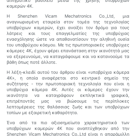
αινιγματικό βασίλειο μέσω της χρήσης υποβρύχιων
καμερών 4K.
Η Shenzhen Vicam Mechatronics Co.,Ltd, μια
αναγνωρισμένη εταιρεία στον τομέα της τεχνολογίας
υποβρύχιων καμερών, έχει ανοίξει τον δρόμο για τους
λάτρεις και τους επαγγελματίες της υποβρύχιας
ενασχόλησης ώστε να απαθανατίσουν την αληθινή ουσία
του υποβρύχιου κόσμου. Με τις πρωτοποριακές υποβρύχιες
κάμερες 4K, έχουν φέρει επανάσταση στην ικανότητά μας
να εξερευνούμε, να καταγράφουμε και να κατανοούμε τα
βάθη όπως ποτέ άλλοτε.
Η λέξη-κλειδί αυτού του άρθρου είναι «υποβρύχια κάμερα
4K», η οποία αναφέρεται στο κεντρικό σημείο της
συζήτησης - την πρωτοποριακή τεχνολογία που είναι η
υποβρύχια κάμερα 4K. Αυτές οι κάμερες έχουν την
ικανότητα να καταγράφουν εκπληκτικά γραφικά,
επιτρέποντάς μας να βιώσουμε τις περίπλοκες
λεπτομέρειες της θαλάσσιας ζωής και των υποβρύχιων
τοπίων με εξαιρετική καθαρότητα.
Ένα από τα πιο αξιοσημείωτα χαρακτηριστικά των
υποβρύχιων καμερών 4K που αναπτύχθηκαν από την
Shenzhen Vicam Mechatronics Co.,Ltd είναι η απαράμιλλη