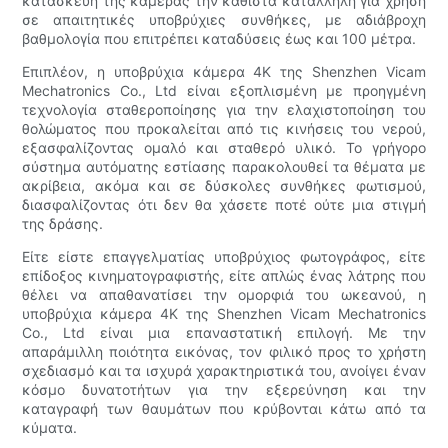
κατασκευή της κάμερας την καθιστά κατάλληλη για χρήση
σε απαιτητικές υποβρύχιες συνθήκες, με αδιάβροχη
βαθμολογία που επιτρέπει καταδύσεις έως και 100 μέτρα.
Επιπλέον, η υποβρύχια κάμερα 4K της Shenzhen Vicam
Mechatronics Co., Ltd είναι εξοπλισμένη με προηγμένη
τεχνολογία σταθεροποίησης για την ελαχιστοποίηση του
θολώματος που προκαλείται από τις κινήσεις του νερού,
εξασφαλίζοντας ομαλό και σταθερό υλικό. Το γρήγορο
σύστημα αυτόματης εστίασης παρακολουθεί τα θέματα με
ακρίβεια, ακόμα και σε δύσκολες συνθήκες φωτισμού,
διασφαλίζοντας ότι δεν θα χάσετε ποτέ ούτε μια στιγμή
της δράσης.
Είτε είστε επαγγελματίας υποβρύχιος φωτογράφος, είτε
επίδοξος κινηματογραφιστής, είτε απλώς ένας λάτρης που
θέλει να απαθανατίσει την ομορφιά του ωκεανού, η
υποβρύχια κάμερα 4K της Shenzhen Vicam Mechatronics
Co., Ltd είναι μια επαναστατική επιλογή. Με την
απαράμιλλη ποιότητα εικόνας, τον φιλικό προς το χρήστη
σχεδιασμό και τα ισχυρά χαρακτηριστικά του, ανοίγει έναν
κόσμο δυνατοτήτων για την εξερεύνηση και την
καταγραφή των θαυμάτων που κρύβονται κάτω από τα
κύματα.