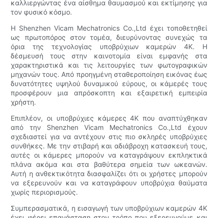
καλλιεργώντας ένα αίσθημα θαυμασμού και εκτίμησης για
τον φυσικό κόσμο.
Η Shenzhen Vicam Mechatronics Co.,Ltd έχει τοποθετηθεί
ως πρωτοπόρος στον τομέα, διευρύνοντας συνεχώς τα
όρια της τεχνολογίας υποβρύχιων καμερών 4K. Η
δέσμευσή τους στην καινοτομία είναι εμφανής στα
χαρακτηριστικά και τις λειτουργίες των φωτογραφικών
μηχανών τους. Από προηγμένη σταθεροποίηση εικόνας έως
δυνατότητες υψηλού δυναμικού εύρους, οι κάμερές τους
προσφέρουν μια απρόσκοπτη και εξαιρετική εμπειρία
χρήστη.
Επιπλέον, οι υποβρύχιες κάμερες 4K που αναπτύχθηκαν
από την Shenzhen Vicam Mechatronics Co.,Ltd έχουν
σχεδιαστεί για να αντέχουν στις πιο σκληρές υποβρύχιες
συνθήκες. Με την στιβαρή και αδιάβροχη κατασκευή τους,
αυτές οι κάμερες μπορούν να καταγράψουν εκπληκτικά
πλάνα ακόμα και στα βαθύτερα σημεία των ωκεανών.
Αυτή η ανθεκτικότητα διασφαλίζει ότι οι χρήστες μπορούν
να εξερευνούν και να καταγράφουν υποβρύχια θαύματα
χωρίς περιορισμούς.
Συμπερασματικά, η εισαγωγή των υποβρύχιων καμερών 4K
έχει φέρει επανάσταση στον τρόπο που εξερευνούμε και