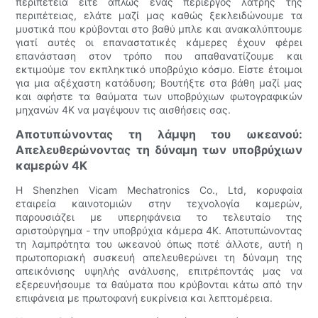
περιπέτεια είτε απλώς ένας περίεργος λάτρης της
περιπέτειας, ελάτε μαζί μας καθώς ξεκλειδώνουμε τα
μυστικά που κρύβονται στο βαθύ μπλε και ανακαλύπτουμε
γιατί αυτές οι επαναστατικές κάμερες έχουν φέρει
επανάσταση στον τρόπο που απαθανατίζουμε και
εκτιμούμε τον εκπληκτικό υποβρύχιο κόσμο. Είστε έτοιμοι
για μια αξέχαστη κατάδυση; Βουτήξτε στα βάθη μαζί μας
και αφήστε τα θαύματα των υποβρύχιων φωτογραφικών
μηχανών 4K να μαγέψουν τις αισθήσεις σας.
Αποτυπώνοντας τη λάμψη του ωκεανού:
Απελευθερώνοντας τη δύναμη των υποβρύχιων
καμερών 4K
Η Shenzhen Vicam Mechatronics Co., Ltd, κορυφαία
εταιρεία καινοτομιών στην τεχνολογία καμερών,
παρουσιάζει με υπερηφάνεια το τελευταίο της
αριστούργημα - την υποβρύχια κάμερα 4K. Αποτυπώνοντας
τη λαμπρότητα του ωκεανού όπως ποτέ άλλοτε, αυτή η
πρωτοποριακή συσκευή απελευθερώνει τη δύναμη της
απεικόνισης υψηλής ανάλυσης, επιτρέποντάς μας να
εξερευνήσουμε τα θαύματα που κρύβονται κάτω από την
επιφάνεια με πρωτοφανή ευκρίνεια και λεπτομέρεια.