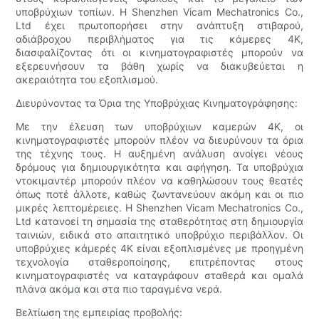
υποβρύχιων τοπίων. Η Shenzhen Vicam Mechatronics Co.,
Ltd έχει πρωτοπορήσει στην ανάπτυξη στιβαρού,
αδιάβροχου περιβλήματος για τις κάμερες 4K,
διασφαλίζοντας ότι οι κινηματογραφιστές μπορούν να
εξερευνήσουν τα βάθη χωρίς να διακυβεύεται η
ακεραιότητα του εξοπλισμού.
Διευρύνοντας τα Όρια της Υποβρύχιας Κινηματογράφησης:
Με την έλευση των υποβρύχιων καμερών 4K, οι
κινηματογραφιστές μπορούν πλέον να διευρύνουν τα όρια
της τέχνης τους. Η αυξημένη ανάλυση ανοίγει νέους
δρόμους για δημιουργικότητα και αφήγηση. Τα υποβρύχια
ντοκιμαντέρ μπορούν πλέον να καθηλώσουν τους θεατές
όπως ποτέ άλλοτε, καθώς ζωντανεύουν ακόμη και οι πιο
μικρές λεπτομέρειες. Η Shenzhen Vicam Mechatronics Co.,
Ltd κατανοεί τη σημασία της σταθερότητας στη δημιουργία
ταινιών, ειδικά στο απαιτητικό υποβρύχιο περιβάλλον. Οι
υποβρύχιες κάμερές 4K είναι εξοπλισμένες με προηγμένη
τεχνολογία σταθεροποίησης, επιτρέποντας στους
κινηματογραφιστές να καταγράφουν σταθερά και ομαλά
πλάνα ακόμα και στα πιο ταραγμένα νερά.
Βελτίωση της εμπειρίας προβολής: