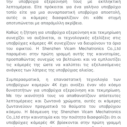
την υποβρύχια εξερεύνησή τους με εκπληκτική
λεπτομέρεια. Είτε πρόκειται για ένα γαλήνιο υποβρύχιο
τοπίο είτε για μια συναρπαστική υποβρύχια αποστολή,
αυτές οι κάμερες διασφαλίζουν ότι κάθε στιγμή
αποτυπώνεται με απαράμιλλη ακρίβεια.
Καθώς η ζήτηση για υποβρύχια εξερεύνηση και τεκμηρίωση
συνεχίζει να αυξάνεται, οι τεχνολογικές εξελίξεις στις
υποβρύχιες κάμερες 4K συνεχίζουν να διευρύνουν τα όρια
του εφικτού. Η Shenzhen Vicam Mechatronics Co.,Ltd
παραμένει στην πρώτη γραμμή αυτής της καινοτομίας,
προσπαθώντας συνεχώς να βελτιώνει και να εμπλουτίζει
τις κάμερές της ώστε να καλύπτει τις εξελισσόμενες
ανάγκες των λάτρεις της υποβρύχιας αλιείας.
Συμπερασματικά, η επαναστατική τεχνολογία των
υποβρύχιων καμερών 4K έχει ανοίξει έναν νέο κόσμο
δυνατοτήτων για υποβρύχια εξερεύνηση και τεκμηρίωση.
Με την ικανότητά τους να απαθανατίζουν απίστευτες
λεπτομέρειες και ζωντανά χρώματα, αυτές οι κάμερες
ζωντανεύουν πραγματικά τα θαύματα του υποβρύχιου
κόσμου. Η δέσμευση της Shenzhen Vicam Mechatronics
Co.,Ltd στην καινοτομία και την ποιότητα διασφαλίζει ότι οι
υποβρύχιες κάμερές 4K βρίσκονται στην πρώτη γραμμή