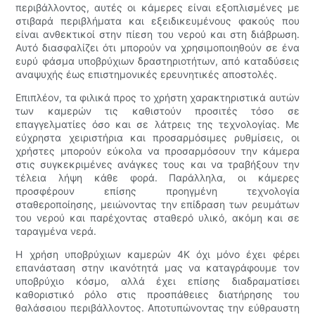
περιβάλλοντος, αυτές οι κάμερες είναι εξοπλισμένες με
στιβαρά περιβλήματα και εξειδικευμένους φακούς που
είναι ανθεκτικοί στην πίεση του νερού και στη διάβρωση.
Αυτό διασφαλίζει ότι μπορούν να χρησιμοποιηθούν σε ένα
ευρύ φάσμα υποβρύχιων δραστηριοτήτων, από καταδύσεις
αναψυχής έως επιστημονικές ερευνητικές αποστολές.
Επιπλέον, τα φιλικά προς το χρήστη χαρακτηριστικά αυτών
των καμερών τις καθιστούν προσιτές τόσο σε
επαγγελματίες όσο και σε λάτρεις της τεχνολογίας. Με
εύχρηστα χειριστήρια και προσαρμόσιμες ρυθμίσεις, οι
χρήστες μπορούν εύκολα να προσαρμόσουν την κάμερα
στις συγκεκριμένες ανάγκες τους και να τραβήξουν την
τέλεια λήψη κάθε φορά. Παράλληλα, οι κάμερες
προσφέρουν επίσης προηγμένη τεχνολογία
σταθεροποίησης, μειώνοντας την επίδραση των ρευμάτων
του νερού και παρέχοντας σταθερό υλικό, ακόμη και σε
ταραγμένα νερά.
Η χρήση υποβρύχιων καμερών 4K όχι μόνο έχει φέρει
επανάσταση στην ικανότητά μας να καταγράφουμε τον
υποβρύχιο κόσμο, αλλά έχει επίσης διαδραματίσει
καθοριστικό ρόλο στις προσπάθειες διατήρησης του
θαλάσσιου περιβάλλοντος. Αποτυπώνοντας την εύθραυστη