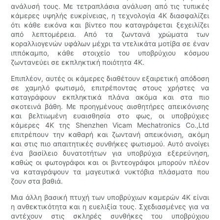
ανάλυσή τους. Με τετραπλάσια ανάλυση από τις τυπικές
κάμερες υψηλής ευκρίνειας, η τεχνολογία 4K διασφαλίζει
ότι κάθε εικόνα και βίντεο που καταγράφεται ξεχειλίζει
από λεπτομέρεια. Από τα ζωντανά χρώματα των
κοραλλιογενών υφάλων μέχρι τα ντελικάτα μοτίβα σε έναν
ιππόκαμπο, κάθε στοιχείο του υποβρύχιου κόσμου
ζωντανεύει σε εκπληκτική ποιότητα 4K.
Επιπλέον, αυτές οι κάμερες διαθέτουν εξαιρετική απόδοση
σε χαμηλό φωτισμό, επιτρέποντας στους χρήστες να
καταγράφουν εκπληκτικά πλάνα ακόμα και στα πιο
σκοτεινά βάθη. Με προηγμένους αισθητήρες απεικόνισης
και βελτιωμένη ευαισθησία στο φως, οι υποβρύχιες
κάμερες 4K της Shenzhen Vicam Mechatronics Co.,Ltd
επιτρέπουν την καθαρή και ζωντανή απεικόνιση, ακόμη
και στις πιο απαιτητικές συνθήκες φωτισμού. Αυτό ανοίγει
ένα βασίλειο δυνατοτήτων για υποβρύχια εξερεύνηση,
καθώς οι φωτογράφοι και οι βιντεογράφοι μπορούν πλέον
να καταγράψουν τα μαγευτικά νυκτόβια πλάσματα που
ζουν στα βαθιά.
Μια άλλη βασική πτυχή των υποβρύχιων καμερών 4K είναι
η ανθεκτικότητα και η ευελιξία τους. Σχεδιασμένες για να
αντέχουν στις σκληρές συνθήκες του υποβρύχιου