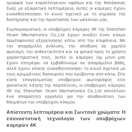
ομορφιά των κοραλλιογενών υφάλων και της θαλάσσιας
ζωής με εξαιρετική λεπτομέρεια, αυτές οι κάμερες έχουν
ευαισθητοποιήσει το κοινό σχετικά με τη σημασία της
διατήρησης και της προστασίας των ωκεανών μας.
Συμπερασματικά, οι υποβρύχιες κάμερες 4K της Shenzhen
Vicam Mechatronics Co.,Ltd έχουν ανοίξει έναν κόσμο
πρωτοφανούς εξερεύνησης κάτω από την επιφάνεια. Με
την απαράμιλλη ανάλυση, την απόδοση σε χαμηλό
φωτισμό, την ανθεκτικότητα και τα φιλικά προς το χρήστη
χαρακτηριστικά τους, αυτές οι κάμερες όχι μόνο μας
έχουν επιτρέψει να εμβαθύνουμε σε απαράμιλλα βάθη,
αλλά έχουν επίσης ευαισθητοποιήσει το κοινό σχετικά με
τους κρυμμένους θησαυρούς που κρύβονται από κάτω. Είτε
είστε επαγγελματίας υποβρύχιος φωτογράφος είτε
φανατικός λάτρης της περιπέτειας, οι υποβρύχιες κάμερες
4K της Shenzhen Vicam Mechatronics Co.,Ltd αποτελούν
ένα απαραίτητο εργαλείο για την απαθανάτιση των
θαυμάτων του υποβρύχιου κόσμου.
Απίστευτη λεπτομέρεια και ζωντανά χρώματα: Η
επαναστατική τεχνολογία των υποβρύχιων
καμερών 4K