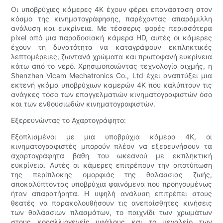
Οι υποβρύχιες κάμερες 4K έχουν φέρει επανάσταση στον
κόσμο της κινηματογράφησης, παρέχοντας απαράμιλλη
ανάλυση και ευκρίνεια. Με τέσσερις φορές περισσότερα
pixel από μια παραδοσιακή κάμερα HD, αυτές οι κάμερες
έχουν τη δυνατότητα να καταγράφουν εκπληκτικές
λεπτομέρειες, ζωντανά χρώματα και πρωτοφανή ευκρίνεια
κάτω από το νερό. Χρησιμοποιώντας τεχνολογία αιχμής, η
Shenzhen Vicam Mechatronics Co., Ltd έχει αναπτύξει μια
εκτενή γκάμα υποβρύχιων καμερών 4K που καλύπτουν τις
ανάγκες τόσο των επαγγελματιών κινηματογραφιστών όσο
και των ενθουσιωδών κινηματογραφιστών.
Εξερευνώντας το Αχαρτογράφητο:
Εξοπλισμένοι με μια υποβρύχια κάμερα 4K, οι
κινηματογραφιστές μπορούν πλέον να εξερευνήσουν τα
αχαρτογράφητα βάθη του ωκεανού με εκπληκτική
ευκρίνεια. Αυτές οι κάμερες επιτρέπουν την αποτύπωση
της περίπλοκης ομορφιάς της θαλάσσιας ζωής,
αποκαλύπτοντας υποβρύχια φαινόμενα που προηγουμένως
ήταν απαρατήρητα. Η υψηλή ανάλυση επιτρέπει στους
θεατές να παρακολουθήσουν τις ανεπαίσθητες κινήσεις
των θαλάσσιων πλασμάτων, το παιχνίδι των χρωμάτων
στους κοραλλιογενείς υφάλους και το μεγαλείο των