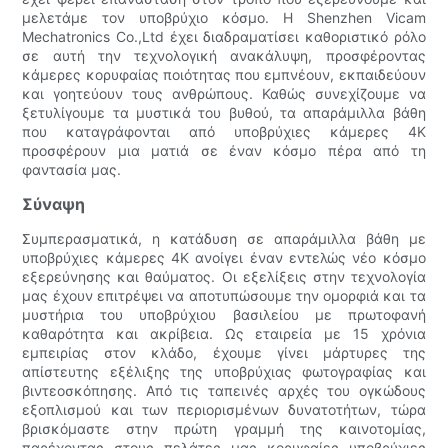
μελετάμε τον υποβρύχιο κόσμο. Η Shenzhen Vicam
Mechatronics Co.,Ltd έχει διαδραματίσει καθοριστικό ρόλο
σε αυτή την τεχνολογική ανακάλυψη, προσφέροντας
κάμερες κορυφαίας ποιότητας που εμπνέουν, εκπαιδεύουν
και γοητεύουν τους ανθρώπους. Καθώς συνεχίζουμε να
ξετυλίγουμε τα μυστικά του βυθού, τα απαράμιλλα βάθη
που καταγράφονται από υποβρύχιες κάμερες 4K
προσφέρουν μια ματιά σε έναν κόσμο πέρα από τη
φαντασία μας.
Σύναψη
Συμπερασματικά, η κατάδυση σε απαράμιλλα βάθη με
υποβρύχιες κάμερες 4K ανοίγει έναν εντελώς νέο κόσμο
εξερεύνησης και θαύματος. Οι εξελίξεις στην τεχνολογία
μας έχουν επιτρέψει να αποτυπώσουμε την ομορφιά και τα
μυστήρια του υποβρύχιου βασιλείου με πρωτοφανή
καθαρότητα και ακρίβεια. Ως εταιρεία με 15 χρόνια
εμπειρίας στον κλάδο, έχουμε γίνει μάρτυρες της
απίστευτης εξέλιξης της υποβρύχιας φωτογραφίας και
βιντεοσκόπησης. Από τις ταπεινές αρχές του ογκώδους
εξοπλισμού και των περιορισμένων δυνατοτήτων, τώρα
βρισκόμαστε στην πρώτη γραμμή της καινοτομίας,
παρέχοντας στους πελάτες μας κορυφαίες υποβρύχιες