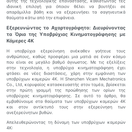
αυτής της τεχνολογικής επανάστασης, καθιστώντας τες
ιδανική επιλογή για όποιον θέλει να βουτήξει σε
απαράμιλλα βάθη και να εξερευνήσει τα σαγηνευτικά
θαύματα κάτω από την επιφάνεια.
Εξερευνώντας το Αχαρτογράφητο: Διευρύνοντας
τα Όρια της Υποβρύχιας Κινηματογράφησης με
Κάμερες 4K
Η υποβρύχια εξερεύνηση ανέκαθεν γοήτευε τους
ανθρώπους, καθώς προσφέρει μια ματιά σε έναν κόσμο
που είναι σε μεγάλο βαθμό άγνωστος. Με τις εξελίξεις
στην τεχνολογία, η υποβρύχια κινηματογράφηση έχει
φτάσει σε νέες διαστάσεις, χάρη στην εμφάνιση των
υποβρύχιων καμερών 4K. Η Shenzhen Vicam Mechatronics
Co., Ltd, κορυφαίος κατασκευαστής στον τομέα, βρίσκεται
στην πρώτη γραμμή της προώθησης των ορίων της
υποβρύχιας κινηματογράφησης. Σε αυτό το άρθρο, θα
εμβαθύνουμε στα θαύματα των υποβρύχιων καμερών 4K
και στον αντίκτυπό τους στην εξερεύνηση των
ανεξερεύνητων βυθών.
Απελευθερώνοντας τη δύναμη των υποβρύχιων καμερών
4K: