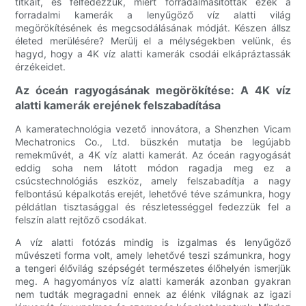
titkait, és felfedezzük, miért forradalmasították ezek a
forradalmi kamerák a lenyűgöző víz alatti világ
megörökítésének és megcsodálásának módját. Készen állsz
életed merülésére? Merülj el a mélységekben velünk, és
hagyd, hogy a 4K víz alatti kamerák csodái elkápráztassák
érzékeidet.
Az óceán ragyogásának megörökítése: A 4K víz
alatti kamerák erejének felszabadítása
A kameratechnológia vezető innovátora, a Shenzhen Vicam
Mechatronics Co., Ltd. büszkén mutatja be legújabb
remekművét, a 4K víz alatti kamerát. Az óceán ragyogását
eddig soha nem látott módon ragadja meg ez a
csúcstechnológiás eszköz, amely felszabadítja a nagy
felbontású képalkotás erejét, lehetővé téve számunkra, hogy
példátlan tisztasággal és részletességgel fedezzük fel a
felszín alatt rejtőző csodákat.
A víz alatti fotózás mindig is izgalmas és lenyűgöző
művészeti forma volt, amely lehetővé teszi számunkra, hogy
a tengeri élővilág szépségét természetes élőhelyén ismerjük
meg. A hagyományos víz alatti kamerák azonban gyakran
nem tudták megragadni ennek az élénk világnak az igazi