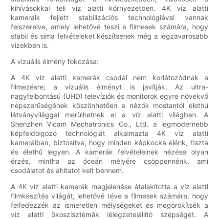
kihívásokkal teli víz alatti környezetben. 4K víz alatti
kameráik fejlett stabilizációs technológiával vannak
felszerelve, amely lehetővé teszi a filmesek számára, hogy
stabil és sima felvételeket készítsenek még a legzavarosabb
vizekben is.
A vizuális élmény fokozása:
A 4K víz alatti kamerák csodái nem korlátozódnak a
filmezésre; a vizuális élményt is javítják. Az ultra-
nagyfelbontású (UHD) televíziók és monitorok egyre növekvő
népszerűségének köszönhetően a nézők mostantól élethű
látványvilággal merülhetnek el a víz alatti világban. A
Shenzhen Vicam Mechatronics Co., Ltd. a legmodernebb
képfeldolgozó technológiát alkalmazta 4K víz alatti
kameráiban, biztosítva, hogy minden képkocka élénk, tiszta
és élethű legyen. A kamerák felvételeinek nézése olyan
érzés, mintha az óceán mélyére csöppennénk, ami
csodálatot és áhítatot kelt bennem.
A 4K víz alatti kamerák megjelenése átalakította a víz alatti
filmkészítés világát, lehetővé téve a filmesek számára, hogy
felfedezzék az ismeretlen mélységeket és megörökítsék a
víz alatti ökoszisztémák lélegzetelállító szépségét. A