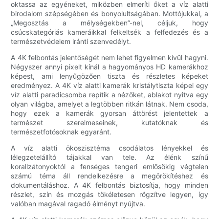
oktassa az egyéneket, miközben elmeríti őket a víz alatti
birodalom szépségében és bonyolultságában. Mottójukkal, a
„Megosztás a mélységekben”-nel, céljuk, hogy
csúcskategóriás kameráikkal felkeltsék a felfedezés és a
természetvédelem iránti szenvedélyt.
A 4K felbontás jelentőségét nem lehet figyelmen kívül hagyni.
Négyszer annyi pixelt kínál a hagyományos HD kamerákhoz
képest, ami lenyűgözően tiszta és részletes képeket
eredményez. A 4K víz alatti kamerák kristálytiszta képei egy
víz alatti paradicsomba repítik a nézőket, ablakot nyitva egy
olyan világba, amelyet a legtöbben ritkán látnak. Nem csoda,
hogy ezek a kamerák gyorsan áttörést jelentettek a
természet szerelmeseinek, kutatóknak és
természetfotósoknak egyaránt.
A víz alatti ökoszisztéma csodálatos lényekkel és
lélegzetelállító tájakkal van tele. Az élénk színű
korallzátonyoktól a fenséges tengeri emlősökig végtelen
számú téma áll rendelkezésre a megörökítéshez és
dokumentáláshoz. A 4K felbontás biztosítja, hogy minden
részlet, szín és mozgás tökéletesen rögzítve legyen, így
valóban magával ragadó élményt nyújtva.