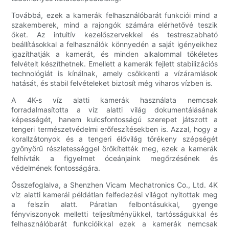
Továbbá, ezek a kamerák felhasználóbarát funkciói mind a
szakemberek, mind a rajongók számára elérhetővé teszik
őket. Az intuitív kezelőszervekkel és testreszabható
beállításokkal a felhasználók könnyedén a saját igényeikhez
igazíthatják a kamerát, és minden alkalommal tökéletes
felvételt készíthetnek. Emellett a kamerák fejlett stabilizációs
technológiát is kínálnak, amely csökkenti a vízáramlások
hatását, és stabil felvételeket biztosít még viharos vízben is.
A 4K-s víz alatti kamerák használata nemcsak
forradalmasította a víz alatti világ dokumentálásának
képességét, hanem kulcsfontosságú szerepet játszott a
tengeri természetvédelmi erőfeszítésekben is. Azzal, hogy a
korallzátonyok és a tengeri élővilág törékeny szépségét
gyönyörű részletességgel örökítették meg, ezek a kamerák
felhívták a figyelmet óceánjaink megőrzésének és
védelmének fontosságára.
Összefoglalva, a Shenzhen Vicam Mechatronics Co., Ltd. 4K
víz alatti kamerái példátlan felfedezési világot nyitottak meg
a felszín alatt. Páratlan felbontásukkal, gyenge
fényviszonyok melletti teljesítményükkel, tartósságukkal és
felhasználóbarát funkcióikkal ezek a kamerák nemcsak