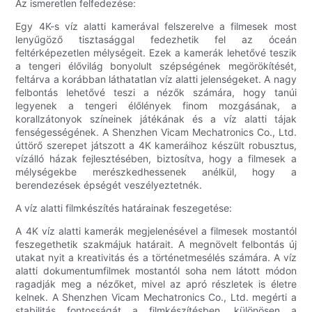
Az ismeretlen felfedezése:
Egy 4K-s víz alatti kamerával felszerelve a filmesek most
lenyűgöző tisztasággal fedezhetik fel az óceán
feltérképezetlen mélységeit. Ezek a kamerák lehetővé teszik
a tengeri élővilág bonyolult szépségének megörökítését,
feltárva a korábban láthatatlan víz alatti jelenségeket. A nagy
felbontás lehetővé teszi a nézők számára, hogy tanúi
legyenek a tengeri élőlények finom mozgásának, a
korallzátonyok színeinek játékának és a víz alatti tájak
fenségességének. A Shenzhen Vicam Mechatronics Co., Ltd.
úttörő szerepet játszott a 4K kameráihoz készült robusztus,
vízálló házak fejlesztésében, biztosítva, hogy a filmesek a
mélységekbe merészkedhessenek anélkül, hogy a
berendezések épségét veszélyeztetnék.
A víz alatti filmkészítés határainak feszegetése:
A 4K víz alatti kamerák megjelenésével a filmesek mostantól
feszegethetik szakmájuk határait. A megnövelt felbontás új
utakat nyit a kreativitás és a történetmesélés számára. A víz
alatti dokumentumfilmek mostantól soha nem látott módon
ragadják meg a nézőket, mivel az apró részletek is életre
kelnek. A Shenzhen Vicam Mechatronics Co., Ltd. megérti a
stabilitás fontosságát a filmkészítésben, különösen a