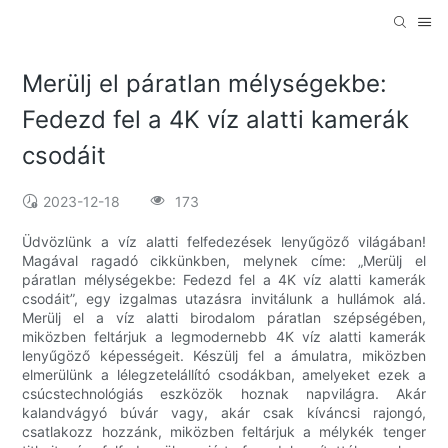
Merülj el páratlan mélységekbe:
Fedezd fel a 4K víz alatti kamerák
csodáit
2023-12-18
173
Üdvözlünk a víz alatti felfedezések lenyűgöző világában!
Magával ragadó cikkünkben, melynek címe: „Merülj el
páratlan mélységekbe: Fedezd fel a 4K víz alatti kamerák
csodáit”, egy izgalmas utazásra invitálunk a hullámok alá.
Merülj el a víz alatti birodalom páratlan szépségében,
miközben feltárjuk a legmodernebb 4K víz alatti kamerák
lenyűgöző képességeit. Készülj fel a ámulatra, miközben
elmerülünk a lélegzetelállító csodákban, amelyeket ezek a
csúcstechnológiás eszközök hoznak napvilágra. Akár
kalandvágyó búvár vagy, akár csak kíváncsi rajongó,
csatlakozz hozzánk, miközben feltárjuk a mélykék tenger