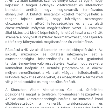
A 4K víz alatti kamerák számos előnye közül az egyik, hogy
képesek a tengeri élőlények viselkedését és interakcióit
bemutatni anélkül, hogy megzavarnák természetes
élőhelyüket. A kutatók mostantól közelről megfigyelhetik a
tengeri fajokat anélkül, hogy bármilyen szorongást
okoznának, ami úttörő felfedezésekhez és a víz alatti
ökoszisztémák mélyebb megértéséhez vezet. A kamerák
által biztosított kiváló képminőség lehetővé teszi a szakértők
számára a bonyolult részletek tanulmányozását, hozzájárulva
e törékeny környezetek megőrzéséhez és védelméhez.
Ráadásul a 4K víz alatti kamerák oktatási előnyei óriásiak. Az
iskolák, múzeumok és oktatási intézmények ezt a
csúcstechnológiát felhasználhatják a diákok gyakorlati
tanulási élményben való részvételére. Azáltal, hogy ezeket a
kamerákat beépítik az oktatási programokba, a diákok
mélyen elmerülhetnek a víz alatti világban, felfedezhetik a
különféle fajokat és élőhelyeket, és elősegíthetik a természeti
világ iránti csodálat és megbecsülés érzését.
A Shenzhen Vicam Mechatronics Co., Ltd. úttörőként
pozicionálta magát a területen, folyamatosan feszegetve a
4K víz alatti kameratechnológia határait. Az innováció iránti
elkötelezettségük a kameráik tulajdonságaiban és
funkcióiban is megmutatkozik. A fejlett képstabilizálástól a