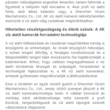
páratlan mélységekbe engedtek lemerülni, hanem felhívták a
figyelmet a mélyben rejlő kincsekre is. Akár profi víz alatti
fotós, akár lelkes kalandor vagy, a Shenzhen Vicam
Mechatronics Co., Ltd. 4K víz alatti kamerái nélkülözhetetlen
eszközök a víz alatti világ csodáinak megörökítéséhez.
Hihetetlen részletgazdagság és élénk színek: A 4K
víz alatti kamerák forradalmi technológiája
A víz alatti felfedezések és csodáinak megörökítése mindig is
lenyűgözte az emberiséget. Az óceán lenyűgöző mélységei,
a színes tengeri élővilág, a fenséges korallzátonyok és a
lélegzetelállító tengeri tájak évszázadok óta foglalkoztatják a
kalandorokat. Ahhoz, hogy valóban megragadhassuk e víz
alatti birodalmak lényegét és szépségét, forradalmian új
technológiát fejlesztettek ki, a 4K víz alatti kamerákat,
amelyek gyökeresen megváltoztatják a játékszabályokat.
Ezen a területen az egyik vezető gyártó a Shenzhen Vicam
Mechatronics Co., Ltd., amely úttörő szerepet játszott a 4K
víz alatti kameratechnológia terén. A vállalat innováció és
minőség iránti elkötelezettsége tette kameráit a profi
búvárok, tengerbiológusok és víz alatti rajongók kedvelt
választásává világszerte.