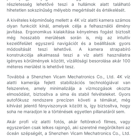
részletesség lehetővé teszi a hullámok alatt található
hihetetlen sokszínűség mélyebb megértését és értékelését.
A kivételes képminőség mellett a 4K víz alatti kamera számos
olyan funkciót kínál, amelyek célja a felhasználói élmény
javítása. Ergonomikus kialakítása kényelmes fogást biztosít
még hosszabb merülések során is, míg az intuitív
kezelőfelület egyszerű navigációt és a beállítások gyors
módosítását teszi lehetővé. A kamera strapabíró
konstrukciója alkalmassá teszi a víz alatti használatra
igényes körülmények között, vízállósági besorolása akár 100
méteres merülést is lehetővé tesz.
Továbbá a Shenzhen Vicam Mechatronics Co., Ltd. 4K víz
alatti kamerája fejlett stabilizációs technológiával van
felszerelve, amely minimalizálja a vízmozgások okozta
elmosódást, biztosítva a sima és stabil felvételeket. Gyors
autofókusz rendszere precízen követi a témákat, még
kihívást jelentő fényviszonyok között is, így biztosítva, hogy
soha ne maradjon le a történések egyetlen pillanatáról sem.
Akár profi víz alatti fotós, akár feltörekvő filmes, vagy
egyszerűen csak lelkes rajongó, aki szeretné megörökíteni az
óceán szépségét, a Shenzhen Vicam Mechatronics Co., Ltd.