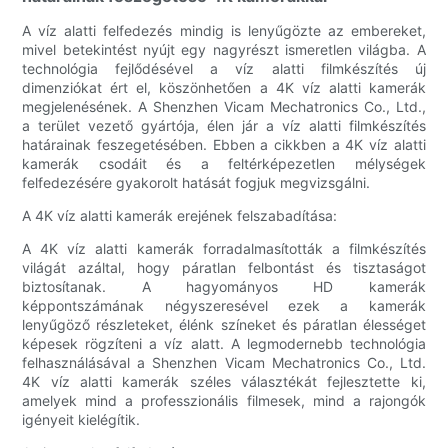
A víz alatti felfedezés mindig is lenyűgözte az embereket,
mivel betekintést nyújt egy nagyrészt ismeretlen világba. A
technológia fejlődésével a víz alatti filmkészítés új
dimenziókat ért el, köszönhetően a 4K víz alatti kamerák
megjelenésének. A Shenzhen Vicam Mechatronics Co., Ltd.,
a terület vezető gyártója, élen jár a víz alatti filmkészítés
határainak feszegetésében. Ebben a cikkben a 4K víz alatti
kamerák csodáit és a feltérképezetlen mélységek
felfedezésére gyakorolt ​​hatását fogjuk megvizsgálni.
A 4K víz alatti kamerák erejének felszabadítása:
A 4K víz alatti kamerák forradalmasították a filmkészítés
világát azáltal, hogy páratlan felbontást és tisztaságot
biztosítanak. A hagyományos HD kamerák
képpontszámának négyszeresével ezek a kamerák
lenyűgöző részleteket, élénk színeket és páratlan élességet
képesek rögzíteni a víz alatt. A legmodernebb technológia
felhasználásával a Shenzhen Vicam Mechatronics Co., Ltd.
4K víz alatti kamerák széles választékát fejlesztette ki,
amelyek mind a professzionális filmesek, mind a rajongók
igényeit kielégítik.