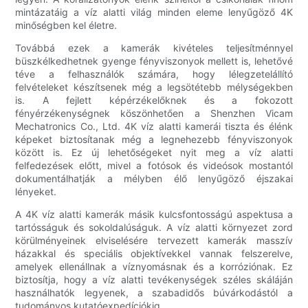
mintázatáig a víz alatti világ minden eleme lenyűgöző 4K
minőségben kel életre.
Továbbá ezek a kamerák kivételes teljesítménnyel
büszkélkedhetnek gyenge fényviszonyok mellett is, lehetővé
téve a felhasználók számára, hogy lélegzetelállító
felvételeket készítsenek még a legsötétebb mélységekben
is. A fejlett képérzékelőknek és a fokozott
fényérzékenységnek köszönhetően a Shenzhen Vicam
Mechatronics Co., Ltd. 4K víz alatti kamerái tiszta és élénk
képeket biztosítanak még a legnehezebb fényviszonyok
között is. Ez új lehetőségeket nyit meg a víz alatti
felfedezések előtt, mivel a fotósok és videósok mostantól
dokumentálhatják a mélyben élő lenyűgöző éjszakai
lényeket.
A 4K víz alatti kamerák másik kulcsfontosságú aspektusa a
tartósságuk és sokoldalúságuk. A víz alatti környezet zord
körülményeinek elviselésére tervezett kamerák masszív
házakkal és speciális objektívekkel vannak felszerelve,
amelyek ellenállnak a víznyomásnak és a korróziónak. Ez
biztosítja, hogy a víz alatti tevékenységek széles skáláján
használhatók legyenek, a szabadidős búvárkodástól a
tudományos kutatóexpedíciókig.