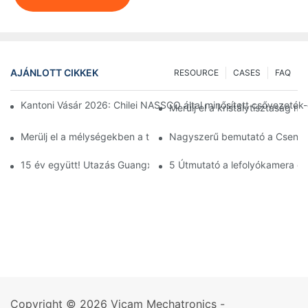
AJÁNLOTT CIKKEK
RESOURCE
CASES
FAQ
Kantoni Vásár 2026: Chilei NASSCO által minősített csővezeté
Merülj el a kristálytisztaság m
Merülj el a mélységekben a tökéletes 4K víz alatti kamerával
Nagyszerű bemutató a Csengtui
15 év együtt! Utazás Guangxiba csodálatos csapatunkkal!
5 Útmutató a lefolyókamera é
Copyright © 2026 Vicam Mechatronics -