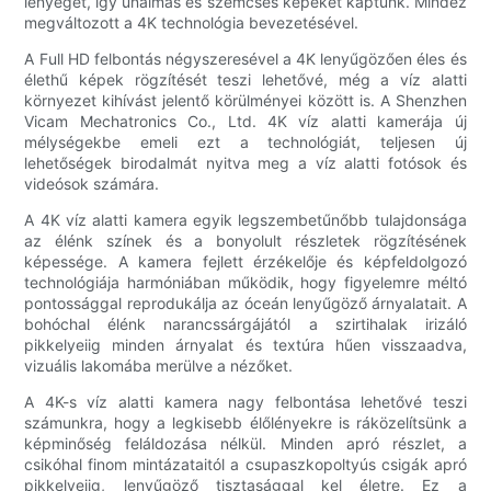
lényegét, így unalmas és szemcsés képeket kaptunk. Mindez
megváltozott a 4K technológia bevezetésével.
A Full HD felbontás négyszeresével a 4K lenyűgözően éles és
élethű képek rögzítését teszi lehetővé, még a víz alatti
környezet kihívást jelentő körülményei között is. A Shenzhen
Vicam Mechatronics Co., Ltd. 4K víz alatti kamerája új
mélységekbe emeli ezt a technológiát, teljesen új
lehetőségek birodalmát nyitva meg a víz alatti fotósok és
videósok számára.
A 4K víz alatti kamera egyik legszembetűnőbb tulajdonsága
az élénk színek és a bonyolult részletek rögzítésének
képessége. A kamera fejlett érzékelője és képfeldolgozó
technológiája harmóniában működik, hogy figyelemre méltó
pontossággal reprodukálja az óceán lenyűgöző árnyalatait. A
bohóchal élénk narancssárgájától a szirtihalak irizáló
pikkelyeiig minden árnyalat és textúra hűen visszaadva,
vizuális lakomába merülve a nézőket.
A 4K-s víz alatti kamera nagy felbontása lehetővé teszi
számunkra, hogy a legkisebb élőlényekre is ráközelítsünk a
képminőség feláldozása nélkül. Minden apró részlet, a
csikóhal finom mintázataitól a csupaszkopoltyús csigák apró
pikkelyeiig, lenyűgöző tisztasággal kel életre. Ez a