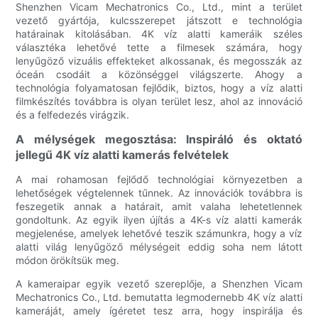
Shenzhen Vicam Mechatronics Co., Ltd., mint a terület
vezető gyártója, kulcsszerepet játszott e technológia
határainak kitolásában. 4K víz alatti kameráik széles
választéka lehetővé tette a filmesek számára, hogy
lenyűgöző vizuális effekteket alkossanak, és megosszák az
óceán csodáit a közönséggel világszerte. Ahogy a
technológia folyamatosan fejlődik, biztos, hogy a víz alatti
filmkészítés továbbra is olyan terület lesz, ahol az innováció
és a felfedezés virágzik.
A mélységek megosztása: Inspiráló és oktató
jellegű 4K víz alatti kamerás felvételek
A mai rohamosan fejlődő technológiai környezetben a
lehetőségek végtelennek tűnnek. Az innovációk továbbra is
feszegetik annak a határait, amit valaha lehetetlennek
gondoltunk. Az egyik ilyen újítás a 4K-s víz alatti kamerák
megjelenése, amelyek lehetővé teszik számunkra, hogy a víz
alatti világ lenyűgöző mélységeit eddig soha nem látott
módon örökítsük meg.
A kameraipar egyik vezető szereplője, a Shenzhen Vicam
Mechatronics Co., Ltd. bemutatta legmodernebb 4K víz alatti
kameráját, amely ígéretet tesz arra, hogy inspirálja és