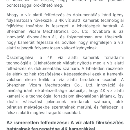
pontossággal örökíthető meg.
Ahogy a víz alatti felfedezés és dokumentálás iránti igény
folyamatosan növekszik, a 4K víz alatti kamerák technológiai
fejlődése továbbra is feszegeti a lehetőségek határait. A
Shenzhen Vicam Mechatronics Co., Ltd. továbbra is az
innováció élvonalában áll, és folyamatosan arra törekszik,
hogy kameráit fejlessze és bővítse, hogy megfeleljen a víz
alatti rajongók folyamatosan változó igényeinek.
Összefoglalva, a 4K víz alatti kamerák forradalmi
technológiája új lehetőségek világát nyitotta meg a víz alatti
felfedezés és dokumentálás számára. A hihetetlen részletek
és élénk színek rögzítésének képességével ezek a kamerák
valóban életre keltik a víz alatti birodalom csodáit. A
Shenzhen Vicam Mechatronics Co., Ltd. innováció és
minőség iránti elkötelezettsége biztosítja, hogy 4K víz alatti
kameráik e technológiai forradalom élvonalában járjanak, így
ideális választást jelentenek mindazok számára, akik
páratlan mélységekbe szeretnének merülni, és felfedezni a
felszín alatti magával ragadó csodákat.
Az ismeretlen felfedezése: A víz alatti filmkészítés
határainak feszegetése 4K kamerákkal