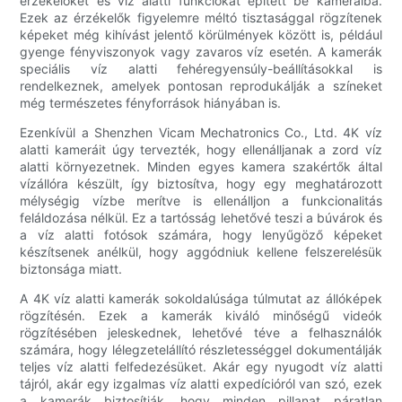
érzékelőket és víz alatti funkciókat épített be kameráiba.
Ezek az érzékelők figyelemre méltó tisztasággal rögzítenek
képeket még kihívást jelentő körülmények között is, például
gyenge fényviszonyok vagy zavaros víz esetén. A kamerák
speciális víz alatti fehéregyensúly-beállításokkal is
rendelkeznek, amelyek pontosan reprodukálják a színeket
még természetes fényforrások hiányában is.
Ezenkívül a Shenzhen Vicam Mechatronics Co., Ltd. 4K víz
alatti kameráit úgy tervezték, hogy ellenálljanak a zord víz
alatti környezetnek. Minden egyes kamera szakértők által
vízállóra készült, így biztosítva, hogy egy meghatározott
mélységig vízbe merítve is ellenálljon a funkcionalitás
feláldozása nélkül. Ez a tartósság lehetővé teszi a búvárok és
a víz alatti fotósok számára, hogy lenyűgöző képeket
készítsenek anélkül, hogy aggódniuk kellene felszerelésük
biztonsága miatt.
A 4K víz alatti kamerák sokoldalúsága túlmutat az állóképek
rögzítésén. Ezek a kamerák kiváló minőségű videók
rögzítésében jeleskednek, lehetővé téve a felhasználók
számára, hogy lélegzetelállító részletességgel dokumentálják
teljes víz alatti felfedezésüket. Akár egy nyugodt víz alatti
tájról, akár egy izgalmas víz alatti expedícióról van szó, ezek
a kamerák biztosítják, hogy minden pillanat páratlan