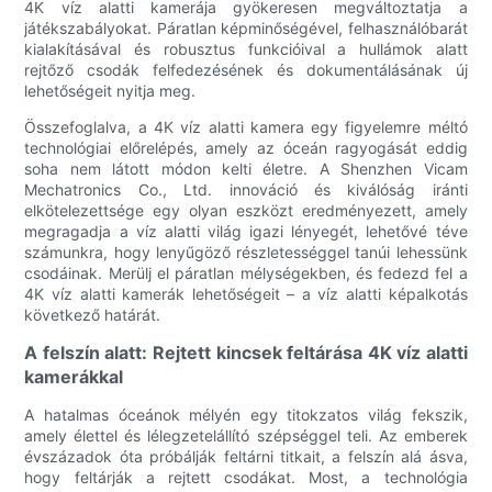
4K víz alatti kamerája gyökeresen megváltoztatja a
játékszabályokat. Páratlan képminőségével, felhasználóbarát
kialakításával és robusztus funkcióival a hullámok alatt
rejtőző csodák felfedezésének és dokumentálásának új
lehetőségeit nyitja meg.
Összefoglalva, a 4K víz alatti kamera egy figyelemre méltó
technológiai előrelépés, amely az óceán ragyogását eddig
soha nem látott módon kelti életre. A Shenzhen Vicam
Mechatronics Co., Ltd. innováció és kiválóság iránti
elkötelezettsége egy olyan eszközt eredményezett, amely
megragadja a víz alatti világ igazi lényegét, lehetővé téve
számunkra, hogy lenyűgöző részletességgel tanúi lehessünk
csodáinak. Merülj el páratlan mélységekben, és fedezd fel a
4K víz alatti kamerák lehetőségeit – a víz alatti képalkotás
következő határát.
A felszín alatt: Rejtett kincsek feltárása 4K víz alatti
kamerákkal
A hatalmas óceánok mélyén egy titokzatos világ fekszik,
amely élettel és lélegzetelállító szépséggel teli. Az emberek
évszázadok óta próbálják feltárni titkait, a felszín alá ásva,
hogy feltárják a rejtett csodákat. Most, a technológia