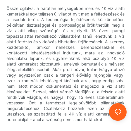
Összefoglalva, a páratlan mélységekbe merülés 4K víz alatti
kamerákkal egy teljesen új világot nyit meg a felfedezések és
a csodák terén. A technológia fejlődésének köszönhetően
példátlan tisztasággal és pontossággal örökíthetjük meg a
víz alatti világ szépségét és rejtélyeit. 15 éves iparági
tapasztalattal rendelkező vállalatként tanúi lehettünk a víz
alatti fotózás és videózás hihetetlen fejlődésének. A szerény
kezdetektől, amikor nehézkes berendezésekkel és
korlátozott lehetőségekkel indultunk, mára az innováció
élvonalába lépünk, és ügyfeleinknek első osztályú 4K víz
alatti kamerákat biztosítunk, amelyek bemutatják a mélység
lélegzetelállító csodáit. Akár profi búvár, kalandvágyó utazó
vagy egyszerűen csak a tengeri élővilág rajongója vagy,
ezek a kamerák lehetőséget kínálnak arra, hogy eddig soha
nem látott módon dokumentáld és megoszd a víz alatti
élményeidet. Szóval, miért várna? Merüljön el a felszín alatti
rendkívüli világba, és hagyja, hogy 15 éves szakértelmünk
vezessen Önt a természet legelbűvölőbb pillanatainak
megörökítéséhez. Csatlakozz hozzánk ezen az izgalmas
utazáson, és szabadítsd fel a 4K víz alatti kamerák teljes
potenciálját – ahol a szépség nem ismer határokat.