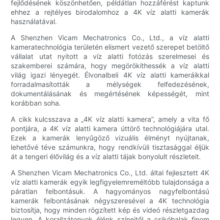
fejlődésének köszönhetően, példátlan hozzáférést kaptunk
ehhez a rejtélyes birodalomhoz a 4K víz alatti kamerák
használatával.
A Shenzhen Vicam Mechatronics Co., Ltd., a víz alatti
kameratechnológia területén elismert vezető szerepet betöltő
vállalat utat nyitott a víz alatti fotózás szerelmesei és
szakemberei számára, hogy megörökíthessék a víz alatti
világ igazi lényegét. Élvonalbeli 4K víz alatti kameráikkal
forradalmasították a mélységek felfedezésének,
dokumentálásának és megértésének képességét, mint
korábban soha.
A cikk kulcsszava a „4K víz alatti kamera”, amely a vita fő
pontjára, a 4K víz alatti kamera úttörő technológiájára utal.
Ezek a kamerák lenyűgöző vizuális élményt nyújtanak,
lehetővé téve számunkra, hogy rendkívüli tisztasággal éljük
át a tengeri élővilág és a víz alatti tájak bonyolult részleteit.
A Shenzhen Vicam Mechatronics Co., Ltd. által fejlesztett 4K
víz alatti kamerák egyik legfigyelemreméltóbb tulajdonsága a
páratlan felbontásuk. A hagyományos nagyfelbontású
kamerák felbontásának négyszeresével a 4K technológia
biztosítja, hogy minden rögzített kép és videó részletgazdag
legyen. A korallzátonyok élénk színeitől a csikóhalak finom