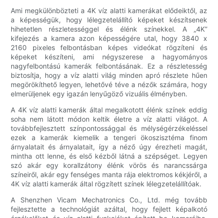
Ami megkülönbözteti a 4K víz alatti kamerákat elődeiktől, az
a képességük, hogy lélegzetelállító képeket készítsenek
hihetetlen részletességgel és élénk színekkel. A „4K”
kifejezés a kamera azon képességére utal, hogy 3840 x
2160 pixeles felbontásban képes videókat rögzíteni és
képeket készíteni, ami négyszerese a hagyományos
nagyfelbontású kamerák felbontásának. Ez a részletesség
biztosítja, hogy a víz alatti világ minden apró részlete hűen
megörökíthető legyen, lehetővé téve a nézők számára, hogy
elmerüljenek egy igazán lenyűgöző vizuális élményben.
A 4K víz alatti kamerák által megalkotott élénk színek eddig
soha nem látott módon keltik életre a víz alatti világot. A
továbbfejlesztett színpontossággal és mélységérzékeléssel
ezek a kamerák kiemelik a tengeri ökoszisztéma finom
árnyalatait és árnyalatait, így a néző úgy érezheti magát,
mintha ott lenne, és első kézből látná a szépséget. Legyen
szó akár egy korallzátony élénk vörös és narancssárga
színeiről, akár egy fenséges manta rája elektromos kékjéről, a
4K víz alatti kamerák által rögzített színek lélegzetelállítóak.
A Shenzhen Vicam Mechatronics Co., Ltd. még tovább
fejlesztette a technológiát azáltal, hogy fejlett képalkotó