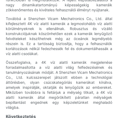
nagy dinamikatartományú képességekig kameráik
zökkenőmentes és kivételes felhasználói élményt nyújtanak.
Továbbá a Shenzhen Vicam Mechatronics Co., Ltd. által
kifejlesztett 4K víz alatti kamerák a legmostohább víz alatti
körülményeknek is ellenállnak. Robusztus és vízálló
konstrukciójuknak köszönhetően ezek a kamerák lenyűgöző
felvételeket készíthetnek még az óceánok legmélyebb
részein is. Ez a tartósság biztosítja, hogy a felhasználók
korlátozások nélkül fedezhessék fel és dokumentálhassák a
víz alatti csodákat.
Összefoglalva, a 4K víz alatti kamerák megjelenése
forradalmasította a víz alatti világ felfedezésének és
tanulmányozásának módját. A Shenzhen Vicam Mechatronics
Co., Ltd. kulcsszerepet játszott ebben a technológiai
áttörésben, olyan csúcskategóriás kamerákat kínálva,
amelyek inspirálják, oktatják és lenyűgözik az embereket.
Miközben továbbra is feltárjuk a mélység titkait, a 4K víz
alatti kamerák által megörökített páratlan mélységek
bepillantást engednek egy képzeletünket meghaladó
világba.
Következtetés