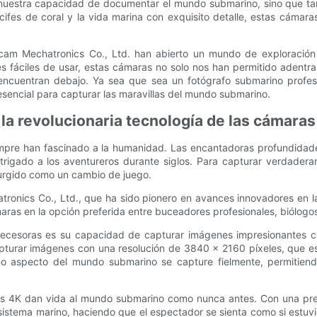
 nuestra capacidad de documentar el mundo submarino, sino que ta
recifes de coral y la vida marina con exquisito detalle, estas cáma
am Mechatronics Co., Ltd. han abierto un mundo de exploración s
nes fáciles de usar, estas cámaras no solo nos han permitido aden
 encuentran debajo. Ya sea que sea un fotógrafo submarino profes
encial para capturar las maravillas del mundo submarino.
: la revolucionaria tecnología de las cámara
empre han fascinado a la humanidad. Las encantadoras profundidade
ntrigado a los aventureros durante siglos. Para capturar verdadera
surgido como un cambio de juego.
ronics Co., Ltd., que ha sido pionero en avances innovadores en 
aras en la opción preferida entre buceadores profesionales, biólog
cesoras es su capacidad de capturar imágenes impresionantes con d
pturar imágenes con una resolución de 3840 x 2160 píxeles, que es 
ño aspecto del mundo submarino se capture fielmente, permitiend
as 4K dan vida al mundo submarino como nunca antes. Con una pre
sistema marino, haciendo que el espectador se sienta como si estuvie