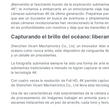
¡Bienvenido al fascinante mundo de la exploración submarina
4K", te invitamos a embarcarte en un emocionante viaje baj
cámaras submarinas 4K de última generación. Prepárese para
que sea un buceador en busca de aventuras o simplemente u
estas cámaras revolucionarias han revolucionado la forma e
en las profundidades con nosotros y deja que las maravillas 
Capturando el brillo del océano: liber
Shenzhen Vicam Mechatronics Co., Ltd, un innovador líder e
océano como nunca antes, este dispositivo de vanguardia liber
y un detalle sin precedentes.
La fotografía submarina siempre ha sido una forma de arte em
submarinas tradicionales a menudo no logran capturar la ve
la tecnología 4K.
Con cuatro veces la resolución de Full HD, 4K permite captura
de Shenzhen Vicam Mechatronics Co., Ltd lleva esta tecnolo
Una de las características más sorprendentes de la cámara s
de procesamiento de imágenes trabajan en armonía para re
escamas iridiscentes de un pez de arrecife, cada tono y text