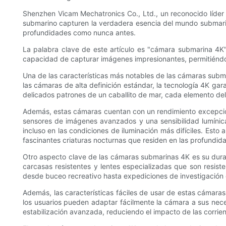
Shenzhen Vicam Mechatronics Co., Ltd., un reconocido líder
submarino capturen la verdadera esencia del mundo submar
profundidades como nunca antes.
La palabra clave de este artículo es "cámara submarina 4K"
capacidad de capturar imágenes impresionantes, permitiéndono
Una de las características más notables de las cámaras subma
las cámaras de alta definición estándar, la tecnología 4K gar
delicados patrones de un caballito de mar, cada elemento d
Además, estas cámaras cuentan con un rendimiento excepcion
sensores de imágenes avanzados y una sensibilidad lumínic
incluso en las condiciones de iluminación más difíciles. Est
fascinantes criaturas nocturnas que residen en las profundid
Otro aspecto clave de las cámaras submarinas 4K es su durab
carcasas resistentes y lentes especializadas que son resist
desde buceo recreativo hasta expediciones de investigación c
Además, las características fáciles de usar de estas cámaras
los usuarios pueden adaptar fácilmente la cámara a sus nec
estabilización avanzada, reduciendo el impacto de las corri