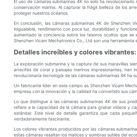
El uso de cámaras submarinas 4K no solo ha revolucionado
conservación marina. Al capturar la frágil belleza de los ar
proteger nuestros océanos.
En conclusión, las cámaras submarinas 4K de Shenzhen Vic
inigualable, rendimiento con poca luz, durabilidad y funcio
aumentado la conciencia sobre los tesoros ocultos que se
Shenzhen Vicam Mechatronics Co., Ltd son una herramienta es
Detalles increíbles y colores vibrantes
La exploración submarina y la captura de sus maravillas si
arrecifes de coral y paisajes marinos impresionantes, han i
revolucionaria tecnología de las cámaras submarinas 4K ha 
Un fabricante líder en este campo es Shenzhen Vicam Mechat
empresa con la innovación y la calidad ha convertido sus cám
Lo que distingue a las cámaras submarinas 4K de sus prede
refiere a la capacidad de la cámara para grabar vídeos y ca
estándar. Este nivel de detalle garantiza que cada peque
verdaderamente fascinante.
Los colores vibrantes producidos por las cámaras submarin
estas cámaras resaltan los matices y sombras sutiles del eco