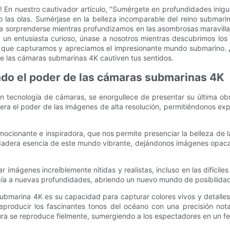
! En nuestro cautivador artículo, "Sumérgete en profundidades inigu
o las olas. Sumérjase en la belleza incomparable del reino subma
 sorprenderse mientras profundizamos en las asombrosas maravillas 
n entusiasta curioso, únase a nosotros mientras descubrimos los 
n que capturamos y apreciamos el impresionante mundo submarino. 
de las cámaras submarinas 4K cautiven tus sentidos.
ando el poder de las cámaras submarinas 4K
n tecnología de cámaras, se enorgullece de presentar su última obr
a el poder de las imágenes de alta resolución, permitiéndonos explo
ocionante e inspiradora, que nos permite presenciar la belleza de l
rdadera esencia de este mundo vibrante, dejándonos imágenes opaca
r imágenes increíblemente nítidas y realistas, incluso en las difíc
gía a nuevas profundidades, abriendo un nuevo mundo de posibilidad
ubmarina 4K es su capacidad para capturar colores vivos y detalles 
producir los fascinantes tonos del océano con una precisión nota
ura se reproduce fielmente, sumergiendo a los espectadores en un fes