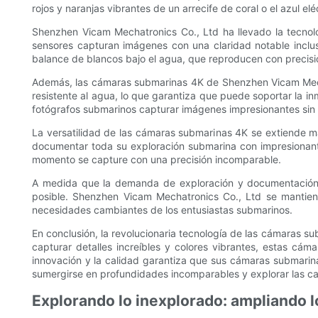
rojos y naranjas vibrantes de un arrecife de coral o el azul
Shenzhen Vicam Mechatronics Co., Ltd ha llevado la tecnol
sensores capturan imágenes con una claridad notable inclu
balance de blancos bajo el agua, que reproducen con precisión
Además, las cámaras submarinas 4K de Shenzhen Vicam Mecha
resistente al agua, lo que garantiza que puede soportar la i
fotógrafos submarinos capturar imágenes impresionantes sin
La versatilidad de las cámaras submarinas 4K se extiende má
documentar toda su exploración submarina con impresionant
momento se capture con una precisión incomparable.
A medida que la demanda de exploración y documentación s
posible. Shenzhen Vicam Mechatronics Co., Ltd se mantien
necesidades cambiantes de los entusiastas submarinos.
En conclusión, la revolucionaria tecnología de las cámaras 
capturar detalles increíbles y colores vibrantes, estas cá
innovación y la calidad garantiza que sus cámaras submarina
sumergirse en profundidades incomparables y explorar las cau
Explorando lo inexplorado: ampliando l