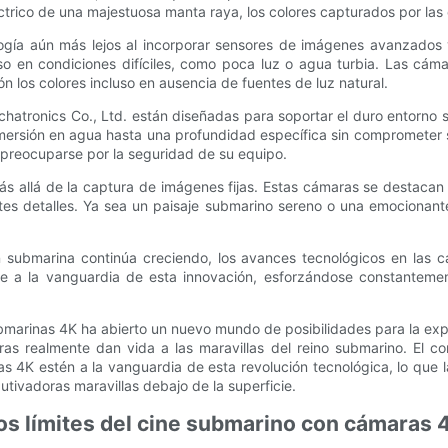
 eléctrico de una majestuosa manta raya, los colores capturados por
ogía aún más lejos al incorporar sensores de imágenes avanzados 
so en condiciones difíciles, como poca luz o agua turbia. Las cám
 los colores incluso en ausencia de fuentes de luz natural.
tronics Co., Ltd. están diseñadas para soportar el duro entorno 
nmersión en agua hasta una profundidad específica sin comprometer 
 preocuparse por la seguridad de su equipo.
s allá de la captura de imágenes fijas. Estas cámaras se destacan p
es detalles. Ya sea un paisaje submarino sereno o una emocionan
ubmarina continúa creciendo, los avances tecnológicos en las cá
e a la vanguardia de esta innovación, esforzándose constantement
submarinas 4K ha abierto un nuevo mundo de posibilidades para la 
maras realmente dan vida a las maravillas del reino submarino. E
s 4K estén a la vanguardia de esta revolución tecnológica, lo que 
tivadoras maravillas debajo de la superficie.
os límites del cine submarino con cámaras 