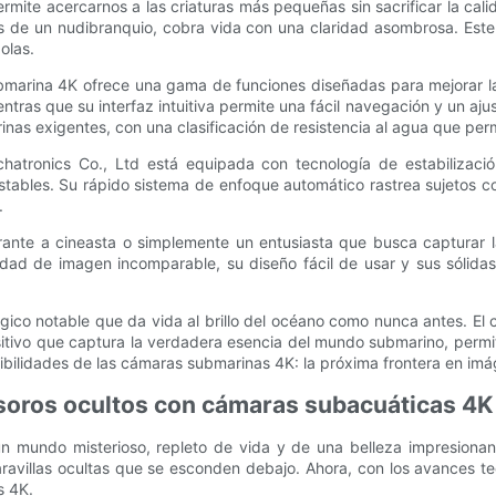
rmite acercarnos a las criaturas más pequeñas sin sacrificar la cal
s de un nudibranquio, cobra vida con una claridad asombrosa. Este
olas.
marina 4K ofrece una gama de funciones diseñadas para mejorar la 
ras que su interfaz intuitiva permite una fácil navegación y un aju
as exigentes, con una clasificación de resistencia al agua que per
tronics Co., Ltd está equipada con tecnología de estabilizació
ables. Su rápido sistema de enfoque automático rastrea sujetos con 
.
irante a cineasta o simplemente un entusiasta que busca capturar
dad de imagen incomparable, su diseño fácil de usar y sus sólida
gico notable que da vida al brillo del océano como nunca antes. E
itivo que captura la verdadera esencia del mundo submarino, permi
ibilidades de las cámaras submarinas 4K: la próxima frontera en im
esoros ocultos con cámaras subacuáticas 4K
n mundo misterioso, repleto de vida y de una belleza impresionant
aravillas ocultas que se esconden debajo. Ahora, con los avances 
s 4K.