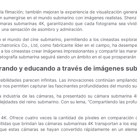
a filmación; también mejoran la experiencia de visualización genera
den sumergirse en el mundo submarino con imágenes realistas. She
maras submarinas 4K, garantizando que cada fotograma sea vívido,
a una sensación de asombro y admiración.
el mundo del cine submarino, permitiendo a los cineastas explorar
tronics Co., Ltd, como fabricante líder en el campo, ha desempeña
 los cineastas crear imágenes impresionantes y compartir las mara
atografía submarina seguirá siendo un ámbito en el que prosperarán l
irando y educando a través de imágenes su
sibilidades parecen infinitas. Las innovaciones continúan ampliando
ue nos permiten capturar las fascinantes profundidades del mundo 
la industria de las cámaras, ha presentado su cámara submarina 4
plejidades del reino submarino. Con su lema, “Compartiendo las prof
n 4K. Ofrece cuatro veces la cantidad de píxeles en comparación 
nítidas que brindan las cámaras submarinas 4K transportan a los es
ue estas cámaras se hayan convertido rápidamente en un elemento 