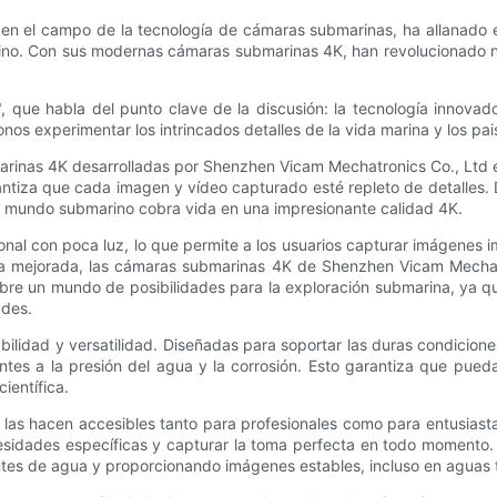
 en el campo de la tecnología de cámaras submarinas, ha allanado e
ino. Con sus modernas cámaras submarinas 4K, han revolucionado n
, que habla del punto clave de la discusión: la tecnología innova
s experimentar los intrincados detalles de la vida marina y los pai
rinas 4K desarrolladas por Shenzhen Vicam Mechatronics Co., Ltd es
antiza que cada imagen y vídeo capturado esté repleto de detalles. D
el mundo submarino cobra vida en una impresionante calidad 4K.
al con poca luz, lo que permite a los usuarios capturar imágenes i
a mejorada, las cámaras submarinas 4K de Shenzhen Vicam Mechatr
o abre un mundo de posibilidades para la exploración submarina, ya
ades.
ilidad y versatilidad. Diseñadas para soportar las duras condicio
entes a la presión del agua y la corrosión. Esto garantiza que pue
ientífica.
 las hacen accesibles tanto para profesionales como para entusiastas
esidades específicas y capturar la toma perfecta en todo momento
entes de agua y proporcionando imágenes estables, incluso en aguas 