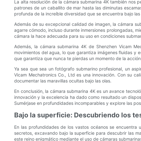
La alta resolución de la cámara submarina 4K también nos pe
patrones de un caballito de mar hasta las diminutas escama
profunda de la increíble diversidad que se encuentra bajo las 
Además de su excepcional calidad de imagen, la cámara sub
agarre cómodo, incluso durante inmersiones prolongadas, mient
cámara la hace adecuada para su uso en condiciones submarin
Además, la cámara submarina 4K de Shenzhen Vicam Mecha
movimientos del agua, lo que garantiza imágenes fluidas y est
que garantiza que nunca te pierdas un momento de la acción
Ya sea que sea un fotógrafo submarino profesional, un asp
Vicam Mechatronics Co., Ltd es una innovación. Con su cali
documentar las maravillas ocultas bajo las olas.
En conclusión, la cámara submarina 4K es un avance tecnoló
innovación y la excelencia ha dado como resultado un dispos
Sumérjase en profundidades incomparables y explore las pos
Bajo la superficie: Descubriendo los t
En las profundidades de los vastos océanos se encuentra u
secretos, excavando bajo la superficie para descubrir las m
este reino enigmático mediante el uso de cámaras submarina