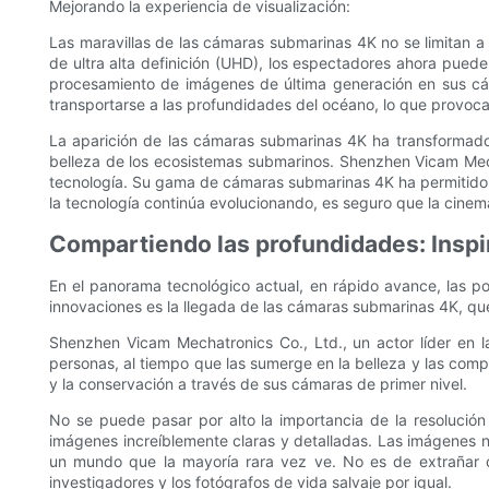
Mejorando la experiencia de visualización:
Las maravillas de las cámaras submarinas 4K no se limitan a l
de ultra alta definición (UHD), los espectadores ahora pue
procesamiento de imágenes de última generación en sus cá
transportarse a las profundidades del océano, lo que provoc
La aparición de las cámaras submarinas 4K ha transformado 
belleza de los ecosistemas submarinos. Shenzhen Vicam Mecha
tecnología. Su gama de cámaras submarinas 4K ha permitido a
la tecnología continúa evolucionando, es seguro que la cinem
Compartiendo las profundidades: Insp
En el panorama tecnológico actual, en rápido avance, las po
innovaciones es la llegada de las cámaras submarinas 4K, q
Shenzhen Vicam Mechatronics Co., Ltd., un actor líder en 
personas, al tiempo que las sumerge en la belleza y las com
y la conservación a través de sus cámaras de primer nivel.
No se puede pasar por alto la importancia de la resolució
imágenes increíblemente claras y detalladas. Las imágenes 
un mundo que la mayoría rara vez ve. No es de extrañar q
investigadores y los fotógrafos de vida salvaje por igual.