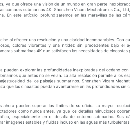
s, ya que ofrece una visión de un mundo en gran parte inexplorado
las cámaras submarinas 4K. Shenzhen Vicam Mechatronics Co., Ltd, 
ina. En este artículo, profundizaremos en las maravillas de las 
ine al ofrecer una resolución y una claridad incomparables. Con cu
sos, colores vibrantes y una nitidez sin precedentes bajo el a
maras submarinas 4K que satisfacen las necesidades de cineastas pr
a pueden explorar las profundidades inexploradas del océano con 
bmarinos que antes no se veían. La alta resolución permite a los esp
a majestuosidad de los paisajes submarinos. Shenzhen Vicam Mechatr
za que los cineastas puedan aventurarse en las profundidades sin c
 ahora pueden superar los límites de su oficio. La mayor resoluci
ctadores como nunca antes, ya que los detalles minuciosos cobra
ográfica, especialmente en el desafiante entorno submarino. Sus
rar imágenes estables y fluidas incluso en las aguas más turbulentas