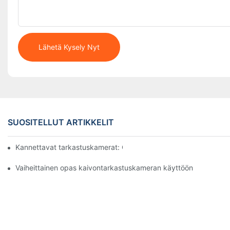
Lähetä Kysely Nyt
SUOSITELLUT ARTIKKELIT
Kannettavat tarkastuskamerat: Olennaisia ​​työkaluja ammattilaisi
Vaiheittainen opas kaivontarkastuskameran käyttöön