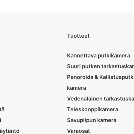
Tuotteet
Kannettava putkikamera
Suuri putken tarkastuska
Panoroida & Kallistusputk
kamera
Vedenalainen tarkastusk
tä
Teleskooppikamera
ä
Savupiipun kamera
äytäntö
Varaosat