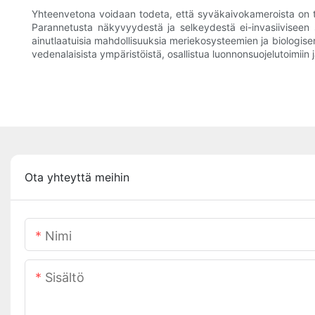
Yhteenvetona voidaan todeta, että syväkaivokameroista on tull
Parannetusta näkyvyydestä ja selkeydestä ei-invasiiviseen
ainutlaatuisia mahdollisuuksia meriekosysteemien ja biolog
vedenalaisista ympäristöistä, osallistua luonnonsuojelutoimiin j
Ota yhteyttä meihin
Nimi
Sisältö