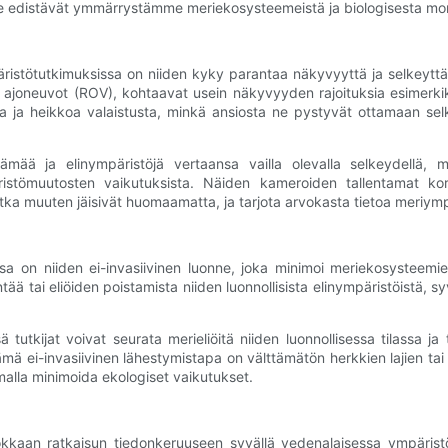
lla ne edistävät ymmärrystämme meriekosysteemeistä ja biologisesta m
istötutkimuksissa on niiden kyky parantaa näkyvyyttä ja selkeyttä 
at ajoneuvot (ROV), kohtaavat usein näkyvyyden rajoituksia esime
 ja heikkoa valaistusta, minkä ansiosta ne pystyvät ottamaan selke
lämää ja elinympäristöjä vertaansa vailla olevalla selkeydellä,
tömuutosten vaikutuksista. Näiden kameroiden tallentamat korke
otka muuten jäisivät huomaamatta, ja tarjota arvokasta tietoa meriym
 on niiden ei-invasiivinen luonne, joka minimoi meriekosysteemien 
tää tai eliöiden poistamista niiden luonnollisista elinympäristöistä, s
utkijat voivat seurata merieliöitä niiden luonnollisessa tilassa ja 
Tämä ei-invasiivinen lähestymistapa on välttämätön herkkien lajien tai 
malla minimoida ekologiset vaikutukset.
kkaan ratkaisun tiedonkeruuseen syvällä vedenalaisessa ympäristös