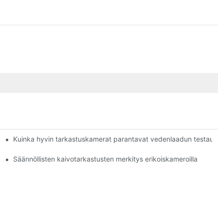
Kuinka hyvin tarkastuskamerat parantavat vedenlaadun testaus
lle
Säännöllisten kaivotarkastusten merkitys erikoiskameroilla