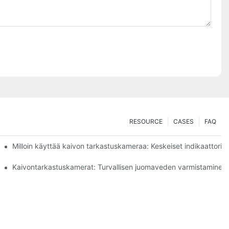
RESOURCE
CASES
FAQ
ta
Milloin käyttää kaivon tarkastuskameraa: Keskeiset indikaattorit
Kaivontarkastuskamerat: Turvallisen juomaveden varmistaminen