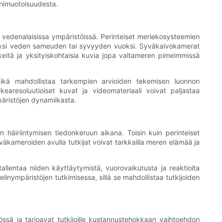
onimuotoisuudesta.
vedenalaisissa ympäristöissä. Perinteiset meriekosysteemien
rkiksi veden sameuden tai syvyyden vuoksi. Syväkaivokamerat
itä ja yksityiskohtaisia ​​kuvia jopa valtameren pimeimmissä
 mikä mahdollistaa tarkempien arvioiden tekemisen luonnon
aresoluutioiset kuvat ja videomateriaali voivat paljastaa
päristöjen dynamiikasta.
häiriintymisen tiedonkeruun aikana. Toisin kuin perinteiset
yväkameroiden avulla tutkijat voivat tarkkailla meren elämää ja
tallentaa niiden käyttäytymistä, vuorovaikutusta ja reaktioita
elinympäristöjen tutkimisessa, sillä se mahdollistaa tutkijoiden
sä ja tarjoavat tutkijoille kustannustehokkaan vaihtoehdon