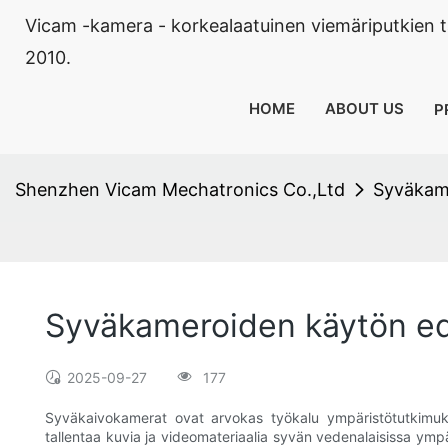
Vicam -kamera - korkealaatuinen viemäriputkien 
2010.
HOME
ABOUT US
P
Shenzhen Vicam Mechatronics Co.,Ltd
Syväkame
Syväkameroiden käytön ed
2025-09-27
177
Syväkaivokamerat ovat arvokas työkalu ympäristötutkimuksi
tallentaa kuvia ja videomateriaalia syvän vedenalaisissa ymp