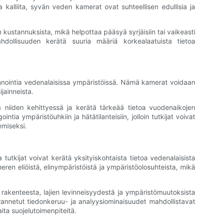
lla kalliita, syvän veden kamerat ovat suhteellisen edullisia ja
 kustannuksista, mikä helpottaa pääsyä syrjäisiin tai vaikeasti
hdollisuuden kerätä suuria määriä korkealaatuista tietoa
innointia vedenalaisissa ympäristöissä. Nämä kamerat voidaan
ijainneista.
 niiden kehittyessä ja kerätä tärkeää tietoa vuodenaikojen
ia ympäristöuhkiin ja hätätilanteisiin, jolloin tutkijat voivat
emiseksi.
utkijat voivat kerätä yksityiskohtaista tietoa vedenalaisista
ren eliöistä, elinympäristöistä ja ympäristöolosuhteista, mikä
 rakenteesta, lajien levinneisyydestä ja ympäristömuutoksista
annetut tiedonkeruu- ja analyysiominaisuudet mahdollistavat
ta suojelutoimenpiteitä.