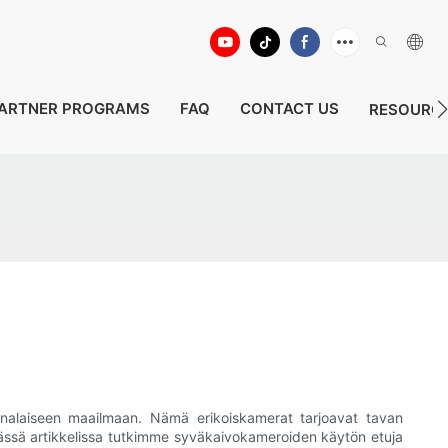
ARTNER PROGRAMS
FAQ
CONTACT US
RESOURC
denalaiseen maailmaan. Nämä erikoiskamerat tarjoavat tavan
 Tässä artikkelissa tutkimme syväkaivokameroiden käytön etuja