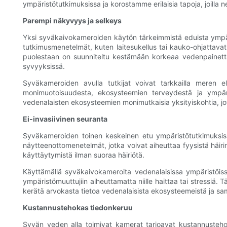
ympäristötutkimuksissa ja korostamme erilaisia ​​tapoja, joi
Parempi näkyvyys ja selkeys
Yksi syväkaivokameroiden käytön tärkeimmistä eduista ympär
tutkimusmenetelmät, kuten laitesukellus tai kauko-ohjattav
puolestaan ​​on suunniteltu kestämään korkeaa vedenpainetta
syvyyksissä.
Syväkameroiden avulla tutkijat voivat tarkkailla meren e
monimuotoisuudesta, ekosysteemien terveydestä ja ympäris
vedenalaisten ekosysteemien monimutkaisia ​​yksityiskohtia, j
Ei-invasiivinen seuranta
Syväkameroiden toinen keskeinen etu ympäristötutkimuksissa
näytteenottomenetelmät, jotka voivat aiheuttaa fyysistä häirin
käyttäytymistä ilman suoraa häiriötä.
Käyttämällä syväkaivokameroita vedenalaisissa ympäristöissä t
ympäristömuuttujiin aiheuttamatta niille haittaa tai stressiä. 
kerätä arvokasta tietoa vedenalaisista ekosysteemeistä ja sa
Kustannustehokas tiedonkeruu
Syvän veden alla toimivat kamerat tarjoavat kustannusteho