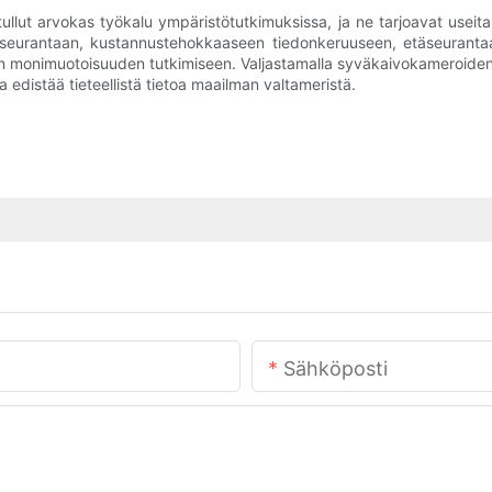
ut arvokas työkalu ympäristötutkimuksissa, ja ne tarjoavat useita et
 seurantaan, kustannustehokkaaseen tiedonkeruuseen, etäseuranta
isen monimuotoisuuden tutkimiseen. Valjastamalla syväkaivokameroid
a edistää tieteellistä tietoa maailman valtameristä.
Sähköposti