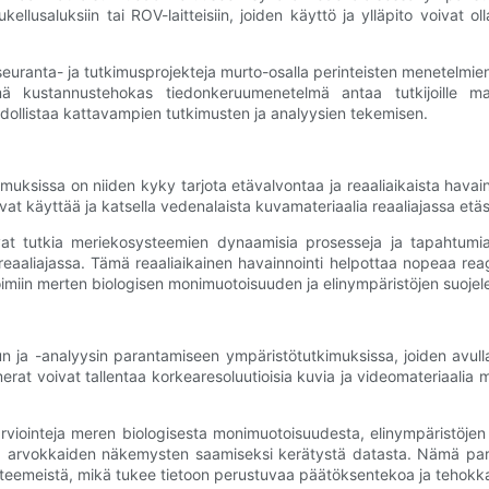
ukellusaluksiin tai ROV-laitteisiin, joiden käyttö ja ylläpito voivat o
​​seuranta- ja tutkimusprojekteja murto-osalla perinteisten menetelmien
Tämä kustannustehokas tiedonkeruumenetelmä antaa tutkijoille ma
hdollistaa kattavampien tutkimusten ja analyysien tekemisen.
muksissa on niiden kyky tarjota etävalvontaa ja reaaliaikaista hava
oivat käyttää ja katsella vedenalaista kuvamateriaalia reaaliajassa etäs
vat tutkia meriekosysteemien dynaamisia prosesseja ja tapahtumia
eaaliajassa. Tämä reaaliaikainen havainnointi helpottaa nopeaa reagoint
oimiin merten biologisen monimuotoisuuden ja elinympäristöjen suojel
a -analyysin parantamiseen ympäristötutkimuksissa, joiden avulla t
t voivat tallentaa korkearesoluutioisia kuvia ja videomateriaalia me
 arviointeja meren biologisesta monimuotoisuudesta, elinympäristöjen
ita arvokkaiden näkemysten saamiseksi kerätystä datasta. Nämä par
steemeistä, mikä tukee tietoon perustuvaa päätöksentekoa ja tehokkai