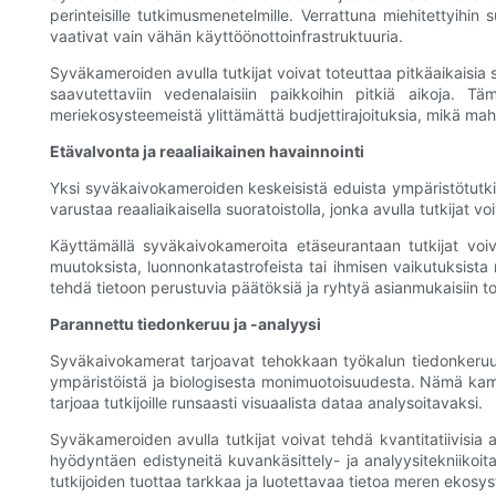
perinteisille tutkimusmenetelmille. Verrattuna miehitettyihin s
vaativat vain vähän käyttöönottoinfrastruktuuria.
Syväkameroiden avulla tutkijat voivat toteuttaa pitkäaikaisia 
saavutettaviin vedenalaisiin paikkoihin pitkiä aikoja. 
meriekosysteemeistä ylittämättä budjettirajoituksia, mikä ma
Etävalvonta ja reaaliaikainen havainnointi
Yksi syväkaivokameroiden keskeisistä eduista ympäristötutki
varustaa reaaliaikaisella suoratoistolla, jonka avulla tutkijat v
Käyttämällä syväkaivokameroita etäseurantaan tutkijat voi
muutoksista, luonnonkatastrofeista tai ihmisen vaikutuksista r
tehdä tietoon perustuvia päätöksiä ja ryhtyä asianmukaisiin t
Parannettu tiedonkeruu ja -analyysi
Syväkaivokamerat tarjoavat tehokkaan työkalun tiedonkeruun j
ympäristöistä ja biologisesta monimuotoisuudesta. Nämä kamera
tarjoaa tutkijoille runsaasti visuaalista dataa analysoitavaksi.
Syväkameroiden avulla tutkijat voivat tehdä kvantitatiivisia
hyödyntäen edistyneitä kuvankäsittely- ja analyysitekniiko
tutkijoiden tuottaa tarkkaa ja luotettavaa tietoa meren ekosy