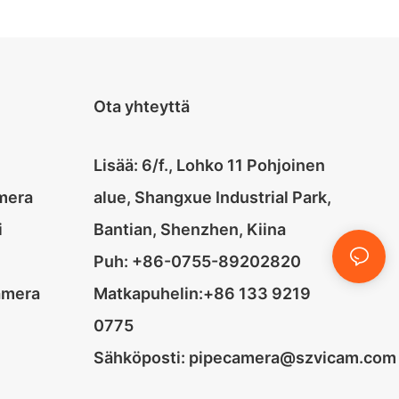
Ota yhteyttä
Lisää: 6/f., Lohko 11 Pohjoinen
mera
alue, Shangxue Industrial Park,
i
Bantian, Shenzhen, Kiina
Puh: +86-0755-89202820
amera
Matkapuhelin:+86 133 9219
0775
Sähköposti:
pipecamera@szvicam.com