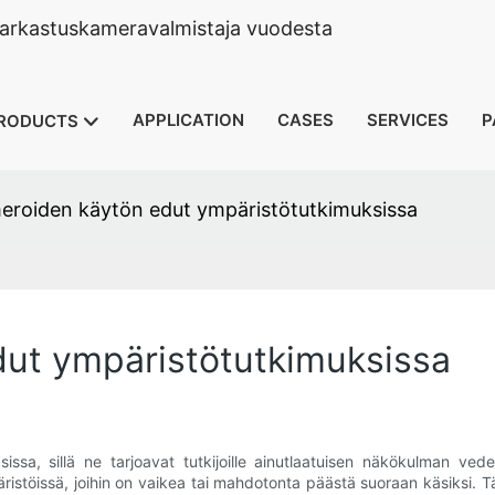
tarkastuskameravalmistaja vuodesta
APPLICATION
CASES
SERVICES
P
RODUCTS
roiden käytön edut ympäristötutkimuksissa
ut ympäristötutkimuksissa
ssa, sillä ne tarjoavat tutkijoille ainutlaatuisen näkökulman ve
äristöissä, joihin on vaikea tai mahdotonta päästä suoraan käsiksi.