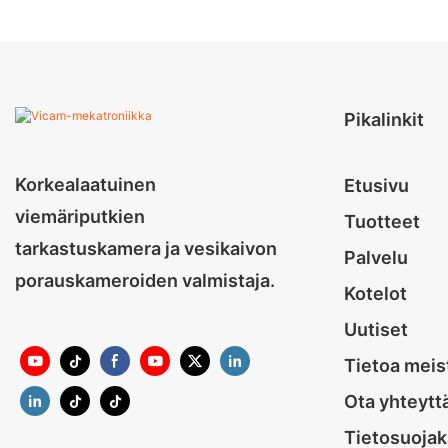
Pikalinkit
Korkealaatuinen
Etusivu
viemäriputkien
Tuotteet
tarkastuskamera ja vesikaivon
Palvelu
porauskameroiden valmistaja.
Kotelot
Uutiset
Tietoa meis
Ota yhteytt
Tietosuojak