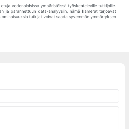
uja vedenalaisissa ympäristöissä työskenteleville tutkijoille.
an ja parannettuun data-analyysiin, nämä kamerat tarjoavat
en ominaisuuksia tutkijat voivat saada syvemmän ymmärryksen