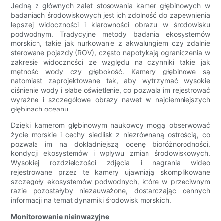
Jedną z głównych zalet stosowania kamer głębinowych w
badaniach środowiskowych jest ich zdolność do zapewnienia
lepszej widoczności i klarowności obrazu w środowisku
podwodnym. Tradycyjne metody badania ekosystemów
morskich, takie jak nurkowanie z akwalungiem czy zdalnie
sterowane pojazdy (ROV), często napotykają ograniczenia w
zakresie widoczności ze względu na czynniki takie jak
mętność wody czy głębokość. Kamery głębinowe są
natomiast zaprojektowane tak, aby wytrzymać wysokie
ciśnienie wody i słabe oświetlenie, co pozwala im rejestrować
wyraźne i szczegółowe obrazy nawet w najciemniejszych
głębinach oceanu.
Dzięki kamerom głębinowym naukowcy mogą obserwować
życie morskie i cechy siedlisk z niezrównaną ostrością, co
pozwala im na dokładniejszą ocenę bioróżnorodności,
kondycji ekosystemów i wpływu zmian środowiskowych.
Wysokiej rozdzielczości zdjęcia i nagrania wideo
rejestrowane przez te kamery ujawniają skomplikowane
szczegóły ekosystemów podwodnych, które w przeciwnym
razie pozostałyby niezauważone, dostarczając cennych
informacji na temat dynamiki środowisk morskich.
Monitorowanie nieinwazyjne