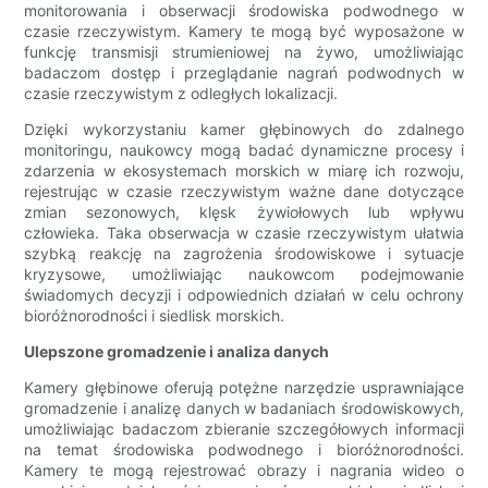
monitorowania i obserwacji środowiska podwodnego w
czasie rzeczywistym. Kamery te mogą być wyposażone w
funkcję transmisji strumieniowej na żywo, umożliwiając
badaczom dostęp i przeglądanie nagrań podwodnych w
czasie rzeczywistym z odległych lokalizacji.
Dzięki wykorzystaniu kamer głębinowych do zdalnego
monitoringu, naukowcy mogą badać dynamiczne procesy i
zdarzenia w ekosystemach morskich w miarę ich rozwoju,
rejestrując w czasie rzeczywistym ważne dane dotyczące
zmian sezonowych, klęsk żywiołowych lub wpływu
człowieka. Taka obserwacja w czasie rzeczywistym ułatwia
szybką reakcję na zagrożenia środowiskowe i sytuacje
kryzysowe, umożliwiając naukowcom podejmowanie
świadomych decyzji i odpowiednich działań w celu ochrony
bioróżnorodności i siedlisk morskich.
Ulepszone gromadzenie i analiza danych
Kamery głębinowe oferują potężne narzędzie usprawniające
gromadzenie i analizę danych w badaniach środowiskowych,
umożliwiając badaczom zbieranie szczegółowych informacji
na temat środowiska podwodnego i bioróżnorodności.
Kamery te mogą rejestrować obrazy i nagrania wideo o