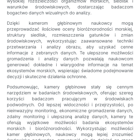
wysokiej rozdzielczości organizmów morskich, siedlisk i
warunków środowiskowych, dostarczając badaczom
bogactwo danych wizualnych do analizy.
Dzięki kamerom głębinowym naukowcy mogą
przeprowadzać ilościowe oceny bioróżnorodności morskiej,
struktury siedlisk, rozmieszczenia gatunków i zmian
środowiskowych, wykorzystując zaawansowane techniki
przetwarzania i analizy obrazu, aby uzyskać cenne
informacje z zebranych danych. Te ulepszone możliwości
gromadzenia i analizy danych pozwalają naukowcom
generować dokładne i wiarygodne informacje na temat
ekosystemów morskich, wspierając świadome podejmowanie
decyzji i skuteczne działania ochronne.
Podsumowując, kamery głębinowe stały się cennym
narzędziem w badaniach środowiskowych, oferując szereg
korzyści badaczom pracującym w środowiskach
podwodnych. Od lepszej widoczności i przejrzystości, po
nieinwazyjny monitoring, ekonomiczne gromadzenie danych,
zdalny monitoring i ulepszoną analizę danych, kamery te
oferują wyjątkowe możliwości badania ekosystemów
morskich i bioróżnorodności. Wykorzystując możliwości
kamer głębinowych, naukowcy mogą lepiej zrozumieć