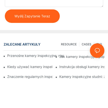
Wyślij Zapytanie Teraz
ZALECANE ARTYKUŁY
RESOURCE
CASES
FAQ
Przenośne kamery inspekcyjne: niezbędne narzędzia dla profes
Jak kamery inspekcyjne popra
Kiedy używać kamery inspekcyjnej do studni: kluczowe wskaźn
Instrukcja obsługi kamery insp
Znaczenie regularnych inspekcji studni za pomocą specjalisty
Kamery inspekcyjne studni: z