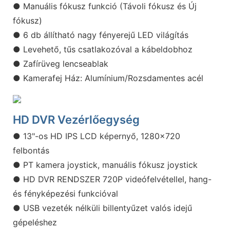
● Manuális fókusz funkció (Távoli fókusz és Új
fókusz)
● 6 db állítható nagy fényerejű LED világítás
● Levehető, tűs csatlakozóval a kábeldobhoz
● Zafírüveg lencseablak
● Kamerafej Ház: Alumínium/Rozsdamentes acél
HD DVR Vezérlőegység
● 13"-os HD IPS LCD képernyő, 1280x720
felbontás
● PT kamera joystick, manuális fókusz joystick
● HD DVR RENDSZER 720P videófelvétellel, hang-
és fényképezési funkcióval
● USB vezeték nélküli billentyűzet valós idejű
gépeléshez