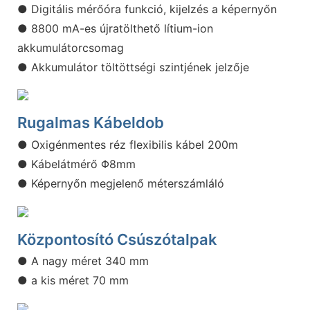
● Digitális mérőóra funkció, kijelzés a képernyőn
● 8800 mA-es újratölthető lítium-ion
akkumulátorcsomag
● Akkumulátor töltöttségi szintjének jelzője
Rugalmas Kábeldob
● Oxigénmentes réz flexibilis kábel 200m
● Kábelátmérő Φ8mm
● Képernyőn megjelenő méterszámláló
Központosító Csúszótalpak
● A nagy méret 340 mm
● a kis méret 70 mm