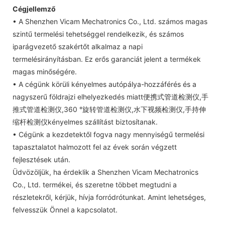
Cégjellemző
• A Shenzhen Vicam Mechatronics Co., Ltd. számos magas
szintű termelési tehetséggel rendelkezik, és számos
iparágvezető szakértőt alkalmaz a napi
termelésirányításban. Ez erős garanciát jelent a termékek
magas minőségére.
• A cégünk körüli kényelmes autópálya-hozzáférés és a
nagyszerű földrajzi elhelyezkedés miatt便携式管道检测仪,手
推式管道检测仪,360 °旋转管道检测仪,水下视频检测仪,手持伸
缩杆检测仪kényelmes szállítást biztosítanak.
• Cégünk a kezdetektől fogva nagy mennyiségű termelési
tapasztalatot halmozott fel az évek során végzett
fejlesztések után.
Üdvözöljük, ha érdeklik a Shenzhen Vicam Mechatronics
Co., Ltd. termékei, és szeretne többet megtudni a
részletekről, kérjük, hívja forródrótunkat. Amint lehetséges,
felvesszük Önnel a kapcsolatot.