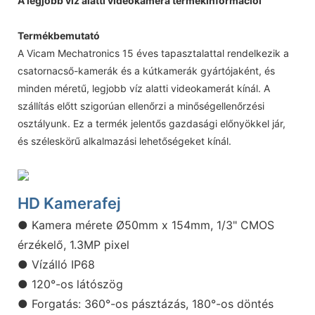
A legjobb víz alatti videokamera termékinformációi
Termékbemutató
A Vicam Mechatronics 15 éves tapasztalattal rendelkezik a
csatornacső-kamerák és a kútkamerák gyártójaként, és
minden méretű, legjobb víz alatti videokamerát kínál. A
szállítás előtt szigorúan ellenőrzi a minőségellenőrzési
osztályunk. Ez a termék jelentős gazdasági előnyökkel jár,
és széleskörű alkalmazási lehetőségeket kínál.
HD Kamerafej
● Kamera mérete Ø50mm x 154mm, 1/3" CMOS
érzékelő, 1.3MP pixel
● Vízálló IP68
● 120°-os látószög
● Forgatás: 360°-os pásztázás, 180°-os döntés