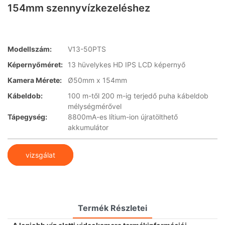
154mm szennyvízkezeléshez
Modellszám:
V13-50PTS
Képernyőméret:
13 hüvelykes HD IPS LCD képernyő
Kamera Mérete:
Ø50mm x 154mm
Kábeldob:
100 m-től 200 m-ig terjedő puha kábeldob
mélységmérővel
Tápegység:
8800mA-es lítium-ion újratölthető
akkumulátor
vizsgálat
Termék Részletei