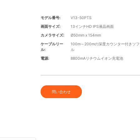
モデル番号:
V13-50PTS
画面サイズ:
13インチHD IPS液晶画面
カメラサイズ:
Ø50mm x 154mm
ケーブルリー
100m～200mの深度カウンター付きソ
ル:
ル
電源:
8800mAリチウムイオン充電池
問い合わせ