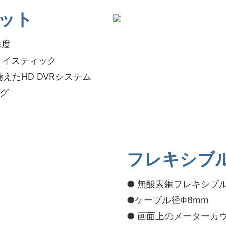
ニット
像度
ョイスティック
えたHD DVRシステム
ング
フレキシブ
● 無酸素銅フレキシブル
●ケーブル径Φ8mm
● 画面上のメーターカ