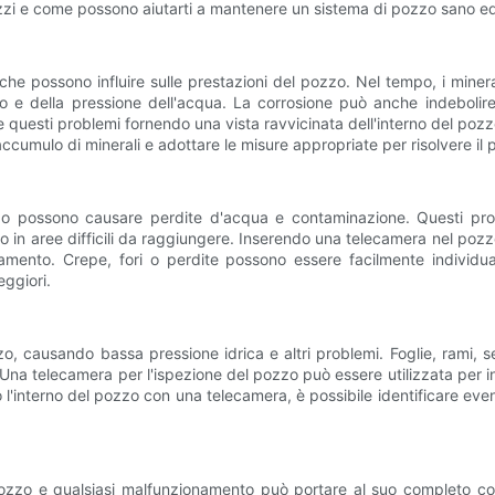
pozzi e come possono aiutarti a mantenere un sistema di pozzo sano ed
he possono influire sulle prestazioni del pozzo. Nel tempo, i miner
o e della pressione dell'acqua. La corrosione può anche indebolire
e questi problemi fornendo una vista ravvicinata dell'interno del pozzo
'accumulo di minerali e adottare le misure appropriate per risolvere il
zo possono causare perdite d'acqua e contaminazione. Questi probl
 in aree difficili da raggiungere. Inserendo una telecamera nel pozzo
amento. Crepe, fori o perdite possono essere facilmente individuat
eggiori.
zzo, causando bassa pressione idrica e altri problemi. Foglie, rami, s
Una telecamera per l'ispezione del pozzo può essere utilizzata per ind
l'interno del pozzo con una telecamera, è possibile identificare eventu
zo e qualsiasi malfunzionamento può portare al suo completo coll