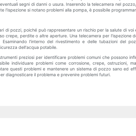
i eventuali segni di danni o usura. Inserendo la telecamera nel pozzo, 
nte l'ispezione si notano problemi alla pompa, è possibile programmare 
 di pozzi, poiché può rappresentare un rischio per la salute di voi e d
 crepe, perdite o altre aperture. Una telecamera per l'ispezione de
. Esaminando l'interno del rivestimento e delle tubazioni del po
sicurezza dell'acqua potabile.
strumenti preziosi per identificare problemi comuni che possono influ
sibile individuare problemi come corrosione, crepe, ostruzioni,
ontare questi problemi e mantenere un sistema di pozzo sano ed eff
per diagnosticare il problema e prevenire problemi futuri.