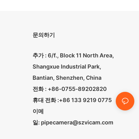
문의하기
추가 : 6/f., Block 11 North Area,
Shangxue Industrial Park,
Bantian, Shenzhen, China
전화 : +86-0755-89202820
휴대 전화 :+86 133 9219 0775
이메
일:
pipecamera@szvicam.com