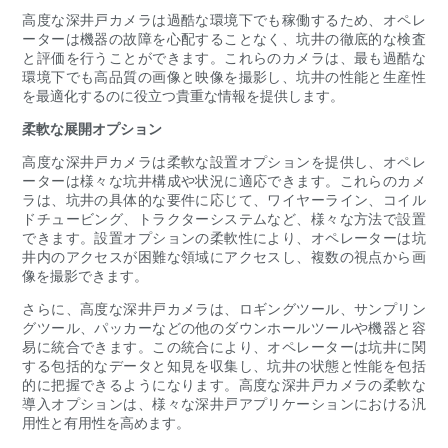
高度な深井戸カメラは過酷な環境下でも稼働するため、オペレ
ーターは機器の故障を心配することなく、坑井の徹底的な検査
と評価を行うことができます。これらのカメラは、最も過酷な
環境下でも高品質の画像と映像を撮影し、坑井の性能と生産性
を最適化するのに役立つ貴重な情報を提供します。
柔軟な展開オプション
高度な深井戸カメラは柔軟な設置オプションを提供し、オペレ
ーターは様々な坑井構成や状況に適応できます。これらのカメ
ラは、坑井の具体的な要件に応じて、ワイヤーライン、コイル
ドチュービング、トラクターシステムなど、様々な方法で設置
できます。設置オプションの柔軟性により、オペレーターは坑
井内のアクセスが困難な領域にアクセスし、複数の視点から画
像を撮影できます。
さらに、高度な深井戸カメラは、ロギングツール、サンプリン
グツール、パッカーなどの他のダウンホールツールや機器と容
易に統合できます。この統合により、オペレーターは坑井に関
する包括的なデータと知見を収集し、坑井の状態と性能を包括
的に把握できるようになります。高度な深井戸カメラの柔軟な
導入オプションは、様々な深井戸アプリケーションにおける汎
用性と有用性を高めます。