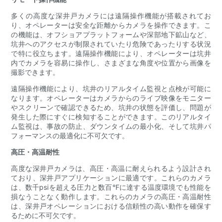
多くの高度な深井戸カメラには遠隔操作機能が搭載されてお
り、オペレーターは安全な距離からカメラを操作できます。こ
の機能は、オフショアプラットフォームや深部地下鉱山など、
坑井へのアクセスが制限されていたり危険であったりする状況
で特に役立ちます。遠隔操作機能により、オペレーターは坑井
内でカメラを容易に操作し、さまざまな角度や位置から画像を
撮影できます。
遠隔操作機能により、坑井のリアルタイム監視と点検が可能に
なります。オペレーターはカメラからのライブ映像をモニター
やスクリーンで確認できるため、坑井の状態を評価し、問題が
発生した際にすぐに検知することができます。このリアルタイ
ム監視は、事故の防止、ダウンタイムの最小化、そして坑井パ
フォーマンスの最適化に不可欠です。
高圧・高温耐性
高度な深井戸カメラは、高圧・高温に耐えられるよう設​​計され
ており、深井戸アプリケーションに最適です。これらのカメラ
は、数千psiを超える圧力と数百°Fに達する温度環境でも性能を
損なうことなく動作します。これらのカメラの高圧・高温耐性
は、深井戸オペレーションにおける信頼性の高い動作を確保す
るために不可欠です。