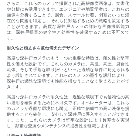
さらに、これらのカメラで撮影された高解像度画像は、文書化
や分析にも活用できます。エンジニアや地質学者は、これらの
画像を分析することで、腐食、スケール付着、閉塞といった潜
在的な問題を特定し、それらに対処するための戦略を策定する
ことができます。高度な深井戸カメラの詳細な画像撮影能力
は、深井戸操業の健全性と効率性を確保するために不可欠で
す。
耐久性と頑丈さを兼ね備えたデザイン
高度な深井戸カメラのもう一つの重要な特徴は、耐久性と堅牢
性を備えた設計です。これらのカメラは、高温、高圧、腐食性
流体、そして手荒な取り扱いといった過酷な条件に耐えられる
よう設​​計されています。これらのカメラの堅牢な設計により、
深井戸の過酷な環境でも性能を損なうことなく耐えることがで
きます。
高度な深井戸カメラの耐久性は、過酷な環境下でも信頼性の高
い運用を確保するために不可欠です。オペレーターは、これら
のカメラが過酷な環境にも耐え、正確で信頼性の高い映像を提
供することを確信し、安心して深井戸に導入することができま
す。また、これらのカメラは堅牢な設計により長寿命を実現
し、頻繁な交換やメンテナンスの必要性を軽減します。
リモート操作機能