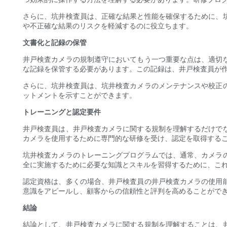
さらに、坑井検査員は、正確な結果と性能を確保するために、
や不正確な結果のリスクを軽減するのに役立ちます。
文書化と記録の保管
井戸検査カメラの規制遵守においてもう一つ重要な点は、適切
な記録を保管する必要があります。この記録は、井戸検査員が
さらに、坑井検査員は、坑井検査カメラのメンテナンスや校正
ットメントを示すことができます。
トレーニングと認定要件
井戸検査員は、井戸検査カメラに関する規制を理解するだけで
カメラを使用するために専門的な研修を受け、認定を取得する
坑井検査カメラのトレーニングプログラムでは、通常、カメラ
全に実施するために必要な知識とスキルを習得するために、こ
認定資格は、多くの場合、井戸検査員の井戸検査カメラの使用
意識をアピールし、顧客からの信頼性と評判を高めることがで
結論
結論として、井戸検査カメラに関する規制を理解することは、