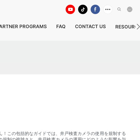
ARTNER PROGRAMS
FAQ
CONTACT US
RESOURC
ん！この包括的なガイドでは、井戸検査カメラの使用を規制する
の規制の複雑さと、井戸検査カメラの運用にどのような影響を与