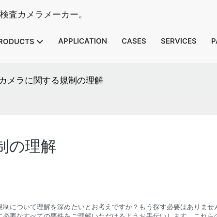
イプ検査カメラメーカー。
APPLICATION
CASES
SERVICES
P
RODUCTS
カメラに関する規制の理解
制の理解
規制について理解を深めたいとお考えですか？もう探す必要はありませ
に必要なすべての要件をご理解いただけるようお手伝いします。これら