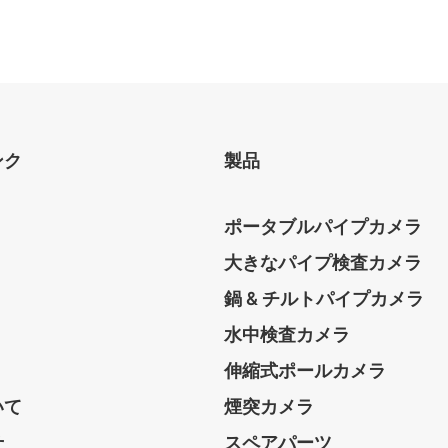
ンク
製品
ポータブルパイプカメラ
大きなパイプ検査カメラ
鍋 & チルトパイプカメラ
水中検査カメラ
伸縮式ポールカメラ
いて
煙突カメラ
せ
スペアパーツ