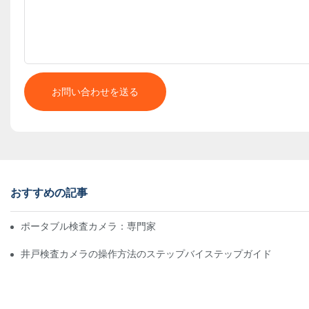
お問い合わせを送る
おすすめの記事
ポータブル検査カメラ：専門家に必須のツール
井戸検査カメラの操作方法のステップバイステップガイド