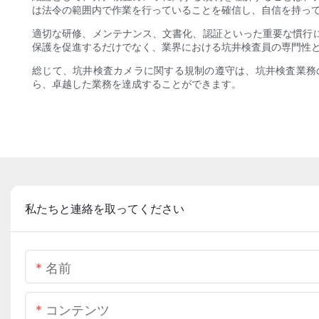
は法令の範囲内で作業を行っていることを確信し、自信を持っ
適切な研修、メンテナンス、文書化、認証といった重要な慣行
保護を促進するだけでなく、業界における坑井検査員の専門性
総じて、坑井検査カメラに関する規制の遵守は、坑井検査業務
ら、卓越した業務を達成することができます。
私たちと連絡を取ってください
名前
コンテンツ