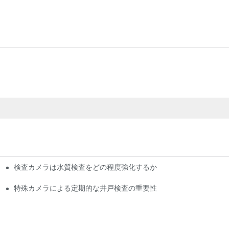
検査カメラは水質検査をどの程度強化するか
特殊カメラによる定期的な井戸検査の重要性