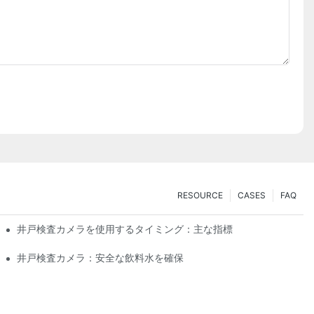
RESOURCE
CASES
FAQ
井戸検査カメラを使用するタイミング：主な指標
井戸検査カメラ：安全な飲料水を確保