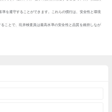
基準を遵守することができます。これらの慣行は、安全性と環境
することで、坑井検査員は最高水準の安全性と品質を維持しなが