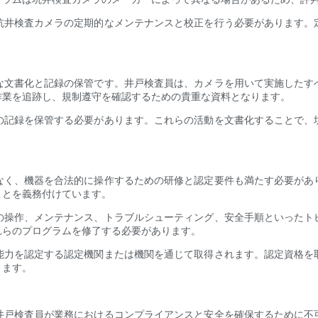
坑井検査カメラの定期的なメンテナンスと校正を行う必要があります。
な文書化と記録の保管です。井戸検査員は、カメラを用いて実施したす
作業を追跡し、規制遵守を確認するための貴重な資料となります。
の記録を保管する必要があります。これらの活動を文書化することで、
なく、機器を合法的に操作するための研修と認定要件も満たす必要があ
ことを義務付けています。
の操作、メンテナンス、トラブルシューティング、安全手順といったト
れらのプログラムを修了する必要があります。
能力を認定する認定機関または機関を通じて取得されます。認定資格を
きます。
井戸検査員が業務におけるコンプライアンスと安全を確保するために不