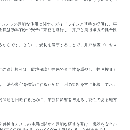
査カメラの適切な使用に関するガイドラインと基準を提供し、事
査員は効率的かつ安全に業務を遂行し、井戸と周辺環境の健全性
るからです。さらに、規制を遵守することで、井戸検査プロセス
どの連邦規制は、環境保護と井戸の健全性を重視し、井戸検査カ
は、法令遵守を確実にするために、州の規制を常に把握しておく
的問題を回避するために、業務に影響を与える可能性のある地方
坑井検査カメラの使用に関する適切な研修を受け、機器を安全か
判が高く信頼できるプロバイダーを選択することが重要です。