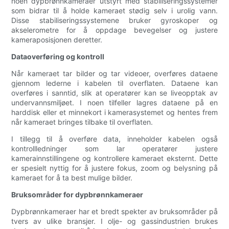
noen dypbrønnkameraer utstyrt med stabiliseringssystemer
som bidrar til å holde kameraet stødig selv i urolig vann.
Disse stabiliseringssystemene bruker gyroskoper og
akselerometre for å oppdage bevegelser og justere
kameraposisjonen deretter.
Dataoverføring og kontroll
Når kameraet tar bilder og tar videoer, overføres dataene
gjennom lederne i kabelen til overflaten. Dataene kan
overføres i sanntid, slik at operatører kan se liveopptak av
undervannsmiljøet. I noen tilfeller lagres dataene på en
harddisk eller et minnekort i kamerasystemet og hentes frem
når kameraet bringes tilbake til overflaten.
I tillegg til å overføre data, inneholder kabelen også
kontrollledninger som lar operatører justere
kamerainnstillingene og kontrollere kameraet eksternt. Dette
er spesielt nyttig for å justere fokus, zoom og belysning på
kameraet for å ta best mulige bilder.
Bruksområder for dypbrønnkameraer
Dypbrønnkameraer har et bredt spekter av bruksområder på
tvers av ulike bransjer. I olje- og gassindustrien brukes