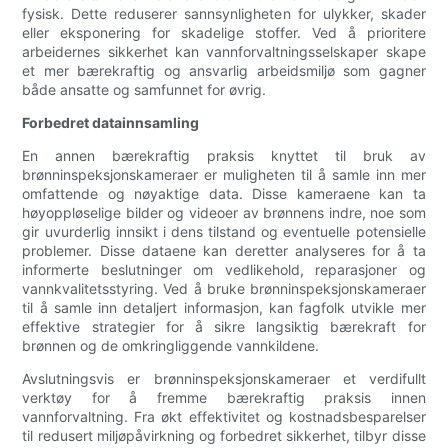
fysisk. Dette reduserer sannsynligheten for ulykker, skader
eller eksponering for skadelige stoffer. Ved å prioritere
arbeidernes sikkerhet kan vannforvaltningsselskaper skape
et mer bærekraftig og ansvarlig arbeidsmiljø som gagner
både ansatte og samfunnet for øvrig.
Forbedret datainnsamling
En annen bærekraftig praksis knyttet til bruk av
brønninspeksjonskameraer er muligheten til å samle inn mer
omfattende og nøyaktige data. Disse kameraene kan ta
høyoppløselige bilder og videoer av brønnens indre, noe som
gir uvurderlig innsikt i dens tilstand og eventuelle potensielle
problemer. Disse dataene kan deretter analyseres for å ta
informerte beslutninger om vedlikehold, reparasjoner og
vannkvalitetsstyring. Ved å bruke brønninspeksjonskameraer
til å samle inn detaljert informasjon, kan fagfolk utvikle mer
effektive strategier for å sikre langsiktig bærekraft for
brønnen og de omkringliggende vannkildene.
Avslutningsvis er brønninspeksjonskameraer et verdifullt
verktøy for å fremme bærekraftig praksis innen
vannforvaltning. Fra økt effektivitet og kostnadsbesparelser
til redusert miljøpåvirkning og forbedret sikkerhet, tilbyr disse