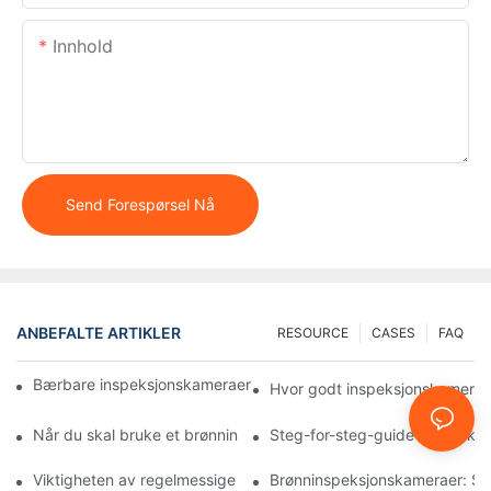
Innhold
Send Forespørsel Nå
ANBEFALTE ARTIKLER
RESOURCE
CASES
FAQ
Bærbare inspeksjonskameraer: Viktige verktøy for profesjonelle
Hvor godt inspeksjonskameraer
Når du skal bruke et brønninspeksjonskamera: Viktige indikator
Steg-for-steg-guide for bruk 
Viktigheten av regelmessige brønninspeksjoner med spesialiser
Brønninspeksjonskameraer: Sik