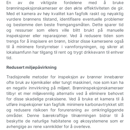
En av de viktigste fordelene med å bruke
brønninspeksjonskameraer er den økte effektiviteten de gir.
Med et kamera av høy kvalitet kan fagfolk raskt og nøyaktig
vurdere brønnens tilstand, identifisere eventuelle problemer
og bestemme den beste fremgangsmåten. Dette sparer tid
og ressurser som ellers ville blitt brukt på manuelle
inspeksjoner eller reparasjoner. Ved å redusere tiden som
trengs for å inspisere en brønn, bidrar disse kameraene også
til å minimere forstyrrelser i vannforsyningen, og sikrer at
lokalsamfunn har tilgang til rent og trygt drikkevann til enhver
tid.
Redusert miljøpåvirkning
Tradisjonelle metoder for inspeksjon av brønner innebærer
ofte bruk av kjemikalier eller tungt maskineri, noe som kan ha
en negativ innvirkning på miljøet. Brønninspeksjonskameraer
tilbyr et mer miljøvennlig alternativ ved å eliminere behovet
for disse skadelige praksisene. Ved å bruke et kamera til å
utføre inspeksjoner kan fagfolk minimere karbonavtrykket sitt
og redusere risikoen for forurensning av omkringliggende
områder. Denne bærekraftige tilnærmingen bidrar til å
beskytte de naturlige habitatene og økosystemene som er
avhengige av rene vannkilder for å overleve.