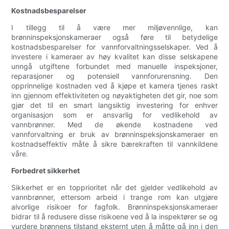
Kostnadsbesparelser
I tillegg til å være mer miljøvennlige, kan
brønninspeksjonskameraer også føre til betydelige
kostnadsbesparelser for vannforvaltningsselskaper. Ved å
investere i kameraer av høy kvalitet kan disse selskapene
unngå utgiftene forbundet med manuelle inspeksjoner,
reparasjoner og potensiell vannforurensning. Den
opprinnelige kostnaden ved å kjøpe et kamera tjenes raskt
inn gjennom effektiviteten og nøyaktigheten det gir, noe som
gjør det til en smart langsiktig investering for enhver
organisasjon som er ansvarlig for vedlikehold av
vannbrønner. Med de økende kostnadene ved
vannforvaltning er bruk av brønninspeksjonskameraer en
kostnadseffektiv måte å sikre bærekraften til vannkildene
våre.
Forbedret sikkerhet
Sikkerhet er en topprioritet når det gjelder vedlikehold av
vannbrønner, ettersom arbeid i trange rom kan utgjøre
alvorlige risikoer for fagfolk. Brønninspeksjonskameraer
bidrar til å redusere disse risikoene ved å la inspektører se og
vurdere brønnens tilstand eksternt uten å måtte gå inn i den