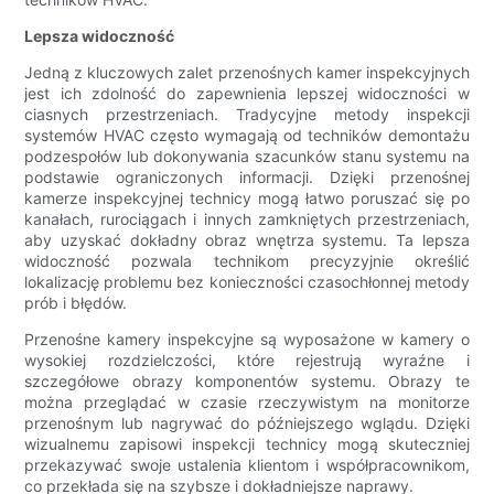
Lepsza widoczność
Jedną z kluczowych zalet przenośnych kamer inspekcyjnych
jest ich zdolność do zapewnienia lepszej widoczności w
ciasnych przestrzeniach. Tradycyjne metody inspekcji
systemów HVAC często wymagają od techników demontażu
podzespołów lub dokonywania szacunków stanu systemu na
podstawie ograniczonych informacji. Dzięki przenośnej
kamerze inspekcyjnej technicy mogą łatwo poruszać się po
kanałach, rurociągach i innych zamkniętych przestrzeniach,
aby uzyskać dokładny obraz wnętrza systemu. Ta lepsza
widoczność pozwala technikom precyzyjnie określić
lokalizację problemu bez konieczności czasochłonnej metody
prób i błędów.
Przenośne kamery inspekcyjne są wyposażone w kamery o
wysokiej rozdzielczości, które rejestrują wyraźne i
szczegółowe obrazy komponentów systemu. Obrazy te
można przeglądać w czasie rzeczywistym na monitorze
przenośnym lub nagrywać do późniejszego wglądu. Dzięki
wizualnemu zapisowi inspekcji technicy mogą skuteczniej
przekazywać swoje ustalenia klientom i współpracownikom,
co przekłada się na szybsze i dokładniejsze naprawy.