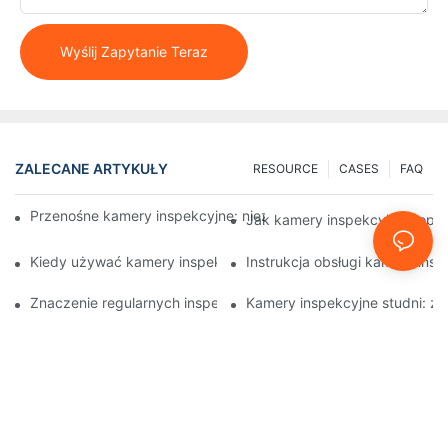
Wyślij Zapytanie Teraz
ZALECANE ARTYKUŁY
RESOURCE
CASES
FAQ
Przenośne kamery inspekcyjne: niezbędne narzędzia dla profes
Jak kamery inspekcyjne popra
Kiedy używać kamery inspekcyjnej do studni: kluczowe wskaźn
Instrukcja obsługi kamery insp
Znaczenie regularnych inspekcji studni za pomocą specjalisty
Kamery inspekcyjne studni: z