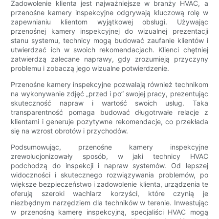
Zadowolenie klienta jest najważniejsze w branży HVAC, a
przenośne kamery inspekcyjne odgrywają kluczową rolę w
zapewnianiu klientom wyjątkowej obsługi. Używając
przenośnej kamery inspekcyjnej do wizualnej prezentacji
stanu systemu, technicy mogą budować zaufanie klientów i
utwierdzać ich w swoich rekomendacjach. Klienci chętniej
zatwierdzą zalecane naprawy, gdy zrozumieją przyczyny
problemu i zobaczą jego wizualne potwierdzenie.
Przenośne kamery inspekcyjne pozwalają również technikom
na wykonywanie zdjęć „przed i po” swojej pracy, prezentując
skuteczność napraw i wartość swoich usług. Taka
transparentność pomaga budować długotrwałe relacje z
klientami i generuje pozytywne rekomendacje, co przekłada
się na wzrost obrotów i przychodów.
Podsumowując, przenośne kamery inspekcyjne
zrewolucjonizowały sposób, w jaki technicy HVAC
podchodzą do inspekcji i napraw systemów. Od lepszej
widoczności i skutecznego rozwiązywania problemów, po
większe bezpieczeństwo i zadowolenie klienta, urządzenia te
oferują szeroki wachlarz korzyści, które czynią je
niezbędnym narzędziem dla techników w terenie. Inwestując
w przenośną kamerę inspekcyjną, specjaliści HVAC mogą