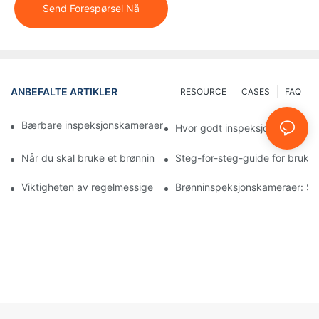
Send Forespørsel Nå
ANBEFALTE ARTIKLER
RESOURCE
CASES
FAQ
Bærbare inspeksjonskameraer: Viktige verktøy for profesjonelle
Hvor godt inspeksjonskameraer
Når du skal bruke et brønninspeksjonskamera: Viktige indikator
Steg-for-steg-guide for bruk 
Viktigheten av regelmessige brønninspeksjoner med spesialiser
Brønninspeksjonskameraer: Sik