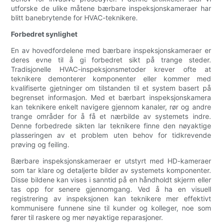
utforske de ulike måtene bærbare inspeksjonskameraer har
blitt banebrytende for HVAC-teknikere.
Forbedret synlighet
En av hovedfordelene med bærbare inspeksjonskameraer er
deres evne til å gi forbedret sikt på trange steder.
Tradisjonelle HVAC-inspeksjonsmetoder krever ofte at
teknikere demonterer komponenter eller kommer med
kvalifiserte gjetninger om tilstanden til et system basert på
begrenset informasjon. Med et bærbart inspeksjonskamera
kan teknikere enkelt navigere gjennom kanaler, rør og andre
trange områder for å få et nærbilde av systemets indre.
Denne forbedrede sikten lar teknikere finne den nøyaktige
plasseringen av et problem uten behov for tidkrevende
prøving og feiling.
Bærbare inspeksjonskameraer er utstyrt med HD-kameraer
som tar klare og detaljerte bilder av systemets komponenter.
Disse bildene kan vises i sanntid på en håndholdt skjerm eller
tas opp for senere gjennomgang. Ved å ha en visuell
registrering av inspeksjonen kan teknikere mer effektivt
kommunisere funnene sine til kunder og kolleger, noe som
fører til raskere og mer nøyaktige reparasjoner.