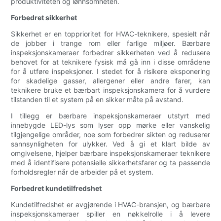
produktiviteten og lønnsomheten.
Forbedret sikkerhet
Sikkerhet er en topprioritet for HVAC-teknikere, spesielt når
de jobber i trange rom eller farlige miljøer. Bærbare
inspeksjonskameraer forbedrer sikkerheten ved å redusere
behovet for at teknikere fysisk må gå inn i disse områdene
for å utføre inspeksjoner. I stedet for å risikere eksponering
for skadelige gasser, allergener eller andre farer, kan
teknikere bruke et bærbart inspeksjonskamera for å vurdere
tilstanden til et system på en sikker måte på avstand.
I tillegg er bærbare inspeksjonskameraer utstyrt med
innebygde LED-lys som lyser opp mørke eller vanskelig
tilgjengelige områder, noe som forbedrer sikten og reduserer
sannsynligheten for ulykker. Ved å gi et klart bilde av
omgivelsene, hjelper bærbare inspeksjonskameraer teknikere
med å identifisere potensielle sikkerhetsfarer og ta passende
forholdsregler når de arbeider på et system.
Forbedret kundetilfredshet
Kundetilfredshet er avgjørende i HVAC-bransjen, og bærbare
inspeksjonskameraer spiller en nøkkelrolle i å levere