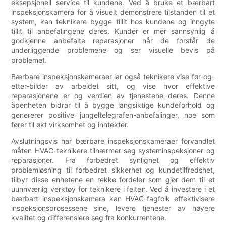
eksepsjonell service til kundene. Ved å bruke et bærbart
inspeksjonskamera for å visuelt demonstrere tilstanden til et
system, kan teknikere bygge tillit hos kundene og inngyte
tillit til anbefalingene deres. Kunder er mer sannsynlig å
godkjenne anbefalte reparasjoner når de forstår de
underliggende problemene og ser visuelle bevis på
problemet.
Bærbare inspeksjonskameraer lar også teknikere vise før-og-
etter-bilder av arbeidet sitt, og vise hvor effektive
reparasjonene er og verdien av tjenestene deres. Denne
åpenheten bidrar til å bygge langsiktige kundeforhold og
genererer positive jungeltelegrafen-anbefalinger, noe som
fører til økt virksomhet og inntekter.
Avslutningsvis har bærbare inspeksjonskameraer forvandlet
måten HVAC-teknikere tilnærmer seg systeminspeksjoner og
reparasjoner. Fra forbedret synlighet og effektiv
problemløsning til forbedret sikkerhet og kundetilfredshet,
tilbyr disse enhetene en rekke fordeler som gjør dem til et
uunnværlig verktøy for teknikere i felten. Ved å investere i et
bærbart inspeksjonskamera kan HVAC-fagfolk effektivisere
inspeksjonsprosessene sine, levere tjenester av høyere
kvalitet og differensiere seg fra konkurrentene.