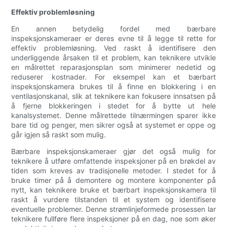
Effektiv problemløsning
En annen betydelig fordel med bærbare
inspeksjonskameraer er deres evne til å legge til rette for
effektiv problemløsning. Ved raskt å identifisere den
underliggende årsaken til et problem, kan teknikere utvikle
en målrettet reparasjonsplan som minimerer nedetid og
reduserer kostnader. For eksempel kan et bærbart
inspeksjonskamera brukes til å finne en blokkering i en
ventilasjonskanal, slik at teknikere kan fokusere innsatsen på
å fjerne blokkeringen i stedet for å bytte ut hele
kanalsystemet. Denne målrettede tilnærmingen sparer ikke
bare tid og penger, men sikrer også at systemet er oppe og
går igjen så raskt som mulig.
Bærbare inspeksjonskameraer gjør det også mulig for
teknikere å utføre omfattende inspeksjoner på en brøkdel av
tiden som kreves av tradisjonelle metoder. I stedet for å
bruke timer på å demontere og montere komponenter på
nytt, kan teknikere bruke et bærbart inspeksjonskamera til
raskt å vurdere tilstanden til et system og identifisere
eventuelle problemer. Denne strømlinjeformede prosessen lar
teknikere fullføre flere inspeksjoner på en dag, noe som øker