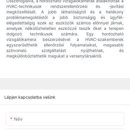
Összefoglalva, a hordozható vizsgálókamerák átalakították a
HVAC-technikusok rendszerellenőrzési és -javítási
megközelítését. A jobb láthatóságtól és a hatékony
problémamegoldástól a jobb biztonságig és ügyfél-
elégedettségig ezek az eszközök számos előnnyel járnak,
amelyek nélkülözhetetlen eszközzé teszik őket a terepen
dolgozó technikusok számára. Egy hordozható
vizsgálókamera beszerzésével a HVAC-szakemberek
egyszerűsíthetik ellenőrzési folyamataikat, magasabb
színvonalú szolgáltatást nyújthatnak, és
megkülönböztethetik magukat a versenytársaktól.
Lépjen kapcsolatba velünk
Név