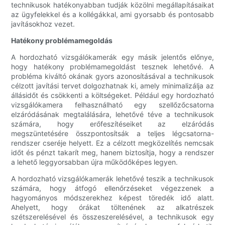
technikusok hatékonyabban tudják közölni megállapításaikat
az ügyfelekkel és a kollégákkal, ami gyorsabb és pontosabb
javításokhoz vezet.
Hatékony problémamegoldás
A hordozható vizsgálókamerák egy másik jelentős előnye,
hogy hatékony problémamegoldást tesznek lehetővé. A
probléma kiváltó okának gyors azonosításával a technikusok
célzott javítási tervet dolgozhatnak ki, amely minimalizálja az
állásidőt és csökkenti a költségeket. Például egy hordozható
vizsgálókamera felhasználható egy szellőzőcsatorna
elzáródásának megtalálására, lehetővé téve a technikusok
számára, hogy erőfeszítéseiket az elzáródás
megszüntetésére összpontosítsák a teljes légcsatorna-
rendszer cseréje helyett. Ez a célzott megközelítés nemcsak
időt és pénzt takarít meg, hanem biztosítja, hogy a rendszer
a lehető leggyorsabban újra működőképes legyen.
A hordozható vizsgálókamerák lehetővé teszik a technikusok
számára, hogy átfogó ellenőrzéseket végezzenek a
hagyományos módszerekhez képest töredék idő alatt.
Ahelyett, hogy órákat töltenének az alkatrészek
szétszerelésével és összeszerelésével, a technikusok egy