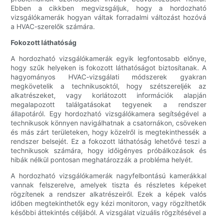
Ebben a cikkben megvizsgáljuk, hogy a hordozható
vizsgálókamerák hogyan váltak forradalmi változást hozóvá
a HVAC-szerelők számára.
Fokozott láthatóság
A hordozható vizsgálókamerák egyik legfontosabb előnye,
hogy szűk helyeken is fokozott láthatóságot biztosítanak. A
hagyományos HVAC-vizsgálati módszerek gyakran
megkövetelik a technikusoktól, hogy szétszereljék az
alkatrészeket, vagy korlátozott információk alapján
megalapozott találgatásokat tegyenek a rendszer
állapotáról. Egy hordozható vizsgálókamera segítségével a
technikusok könnyen navigálhatnak a csatornákon, csöveken
és más zárt területeken, hogy közelről is megtekinthessék a
rendszer belsejét. Ez a fokozott láthatóság lehetővé teszi a
technikusok számára, hogy időigényes próbálkozások és
hibák nélkül pontosan meghatározzák a probléma helyét.
A hordozható vizsgálókamerák nagyfelbontású kamerákkal
vannak felszerelve, amelyek tiszta és részletes képeket
rögzítenek a rendszer alkatrészeiről. Ezek a képek valós
időben megtekinthetők egy kézi monitoron, vagy rögzíthetők
későbbi áttekintés céljából. A vizsgálat vizuális rögzítésével a