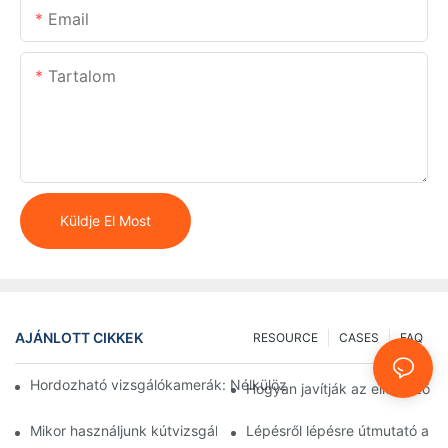
Email
Tartalom
Küldje El Most
AJÁNLOTT CIKKEK
RESOURCE
CASES
FAQ
Hordozható vizsgálókamerák: Nélkülözhetetlen eszközök sza
Hogyan javítják az ellenőrző 
Mikor használjunk kútvizsgáló kamerát: Kulcsfontosságú mutat
Lépésről lépésre útmutató a 