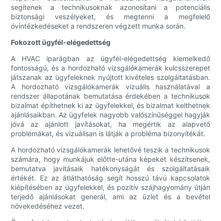
segítenek a technikusoknak azonosítani a potenciális
biztonsági veszélyeket, és megtenni a megfelelő
óvintézkedéseket a rendszeren végzett munka során.
Fokozott ügyfél-elégedettség
A HVAC iparágban az ügyfél-elégedettség kiemelkedő
fontosságú, és a hordozható vizsgálókamerák kulcsszerepet
játszanak az ügyfeleknek nyújtott kivételes szolgáltatásban.
A hordozható vizsgálókamerák vizuális használatával a
rendszer állapotának bemutatása érdekében a technikusok
bizalmat építhetnek ki az ügyfelekkel, és bizalmat kelthetnek
ajánlásaikban. Az ügyfelek nagyobb valószínűséggel hagyják
jóvá az ajánlott javításokat, ha megértik az alapvető
problémákat, és vizuálisan is látják a probléma bizonyítékát.
A hordozható vizsgálókamerák lehetővé teszik a technikusok
számára, hogy munkájuk előtte-utána képeket készítsenek,
bemutatva javításaik hatékonyságát és szolgáltatásaik
értékét. Ez az átláthatóság segít hosszú távú kapcsolatok
kiépítésében az ügyfelekkel, és pozitív szájhagyomány útján
terjedő ajánlásokat generál, ami az üzlet és a bevétel
növekedéséhez vezet.