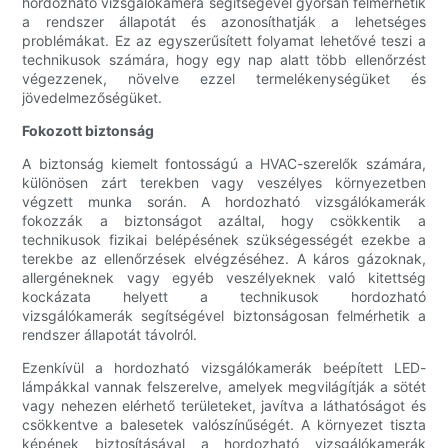
hordozható vizsgálókamera segítségével gyorsan felmérhetik
a rendszer állapotát és azonosíthatják a lehetséges
problémákat. Ez az egyszerűsített folyamat lehetővé teszi a
technikusok számára, hogy egy nap alatt több ellenőrzést
végezzenek, növelve ezzel termelékenységüket és
jövedelmezőségüket.
Fokozott biztonság
A biztonság kiemelt fontosságú a HVAC-szerelők számára,
különösen zárt terekben vagy veszélyes környezetben
végzett munka során. A hordozható vizsgálókamerák
fokozzák a biztonságot azáltal, hogy csökkentik a
technikusok fizikai belépésének szükségességét ezekbe a
terekbe az ellenőrzések elvégzéséhez. A káros gázoknak,
allergéneknek vagy egyéb veszélyeknek való kitettség
kockázata helyett a technikusok hordozható
vizsgálókamerák segítségével biztonságosan felmérhetik a
rendszer állapotát távolról.
Ezenkívül a hordozható vizsgálókamerák beépített LED-
lámpákkal vannak felszerelve, amelyek megvilágítják a sötét
vagy nehezen elérhető területeket, javítva a láthatóságot és
csökkentve a balesetek valószínűségét. A környezet tiszta
képének biztosításával a hordozható vizsgálókamerák