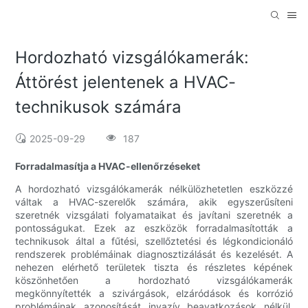
Hordozható vizsgálókamerák:
Áttörést jelentenek a HVAC-
technikusok számára
2025-09-29
187
Forradalmasítja a HVAC-ellenőrzéseket
A hordozható vizsgálókamerák nélkülözhetetlen eszközzé
váltak a HVAC-szerelők számára, akik egyszerűsíteni
szeretnék vizsgálati folyamataikat és javítani szeretnék a
pontosságukat. Ezek az eszközök forradalmasították a
technikusok által a fűtési, szellőztetési és légkondicionáló
rendszerek problémáinak diagnosztizálását és kezelését. A
nehezen elérhető területek tiszta és részletes képének
köszönhetően a hordozható vizsgálókamerák
megkönnyítették a szivárgások, elzáródások és korrózió
problémáinak azonosítását invazív beavatkozások nélkül.