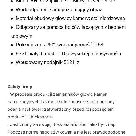
Moduł AHD, czujnik 1/3" CMOS, piksel 1,3 MP
●
● Wodoodporny i samopoziomujący obraz
● Materiał obudowy głowicy kamery: stal nierdzewna
● Odłączany za pomocą bolców łączących z bębnem
kablowym
● Pole widzenia 90°, wodoodporność IP68
● 8 szt. białych diod LED o wysokiej intensywności
● Wbudowany nadajnik 512 Hz
Zalety firmy
· W procesie produkcji zamienników głowic kamer
kanalizacyjnych każdy składnik musi zostać poddany
ocenie naukowej i zatwierdzony przed rozpoczęciem
produkcji lub eksportu.
· Jest znany ze swojej doskonałej izolacji elektrycznej.
Podczas normalnego użytkowania nie jest prawdopodobne