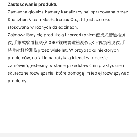
Zastosowanie produktu
Zamienna głowica kamery kanalizacyjnej opracowana przez
Shenzhen Vicam Mechatronics Co.,Ltd jest szeroko
stosowana w różnych dziedzinach.
Zajmowaliśmy się produkcją i zarządzaniem便携式管道检测
仪,手推式管道检测仪,360°旋转管道检测仪,水下视频检测仪,手
持伸缩杆检测仪przez wiele lat. W przypadku niektórych
problemów, na jakie napotykają klienci w procesie
zamówień, jesteśmy w stanie przedstawić im praktyczne i
skuteczne rozwiązania, które pomogą im lepiej rozwiązywać
problemy.