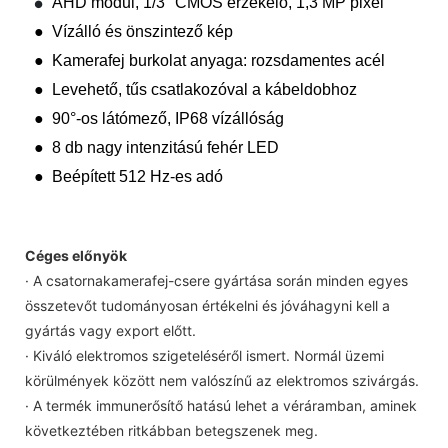
AHD modul, 1/3" CMOS érzékelő, 1,3 MP pixel
●
● Vízálló és önszintező kép
● Kamerafej burkolat anyaga: rozsdamentes acél
● Levehető, tűs csatlakozóval a kábeldobhoz
● 90°-os látómező, IP68 vízállóság
● 8 db nagy intenzitású fehér LED
● Beépített 512 Hz-es adó
Céges előnyök
· A csatornakamerafej-csere gyártása során minden egyes
összetevőt tudományosan értékelni és jóváhagyni kell a
gyártás vagy export előtt.
· Kiváló elektromos szigeteléséről ismert. Normál üzemi
körülmények között nem valószínű az elektromos szivárgás.
· A termék immunerősítő hatású lehet a véráramban, aminek
következtében ritkábban betegszenek meg.