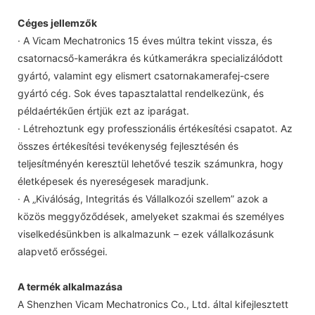
Céges jellemzők
· A Vicam Mechatronics 15 éves múltra tekint vissza, és
csatornacső-kamerákra és kútkamerákra specializálódott
gyártó, valamint egy elismert csatornakamerafej-csere
gyártó cég. Sok éves tapasztalattal rendelkezünk, és
példaértékűen értjük ezt az iparágat.
· Létrehoztunk egy professzionális értékesítési csapatot. Az
összes értékesítési tevékenység fejlesztésén és
teljesítményén keresztül lehetővé teszik számunkra, hogy
életképesek és nyereségesek maradjunk.
· A „Kiválóság, Integritás és Vállalkozói szellem” azok a
közös meggyőződések, amelyeket szakmai és személyes
viselkedésünkben is alkalmazunk – ezek vállalkozásunk
alapvető erősségei.
A termék alkalmazása
A Shenzhen Vicam Mechatronics Co., Ltd. által kifejlesztett