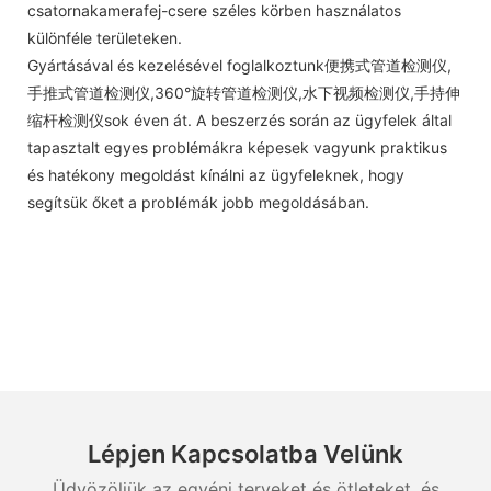
csatornakamerafej-csere széles körben használatos
különféle területeken.
Gyártásával és kezelésével foglalkoztunk便携式管道检测仪,
手推式管道检测仪,360°旋转管道检测仪,水下视频检测仪,手持伸
缩杆检测仪sok éven át. A beszerzés során az ügyfelek által
tapasztalt egyes problémákra képesek vagyunk praktikus
és hatékony megoldást kínálni az ügyfeleknek, hogy
segítsük őket a problémák jobb megoldásában.
Lépjen Kapcsolatba Velünk
Üdvözöljük az egyéni terveket és ötleteket, és