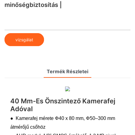
minőségbiztosítás |
vizsgálat
Termék Részletei
40 Mm-Es Önszintező Kamerafej
Adóval
● Kamerafej mérete Φ40 x 80 mm, Φ50–300 mm
átmérőjű csőhöz