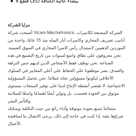
● 8 قطع LED بيضاء عالية الكثافة
مزايا الشركة
أصبحت شركة Vicam Mechatronics، الشركة المصنعة لكاميرات
أنابيب تصريف المجاري وكاميرات آبار المياه منذ 15 عامًا، واحدة من
الموردين الذهبيين لاستبدال رأس كاميرا المجاري في السوق الصينية.
نحن معروفون على نطاق واسع لسنوات من تاريخ التصنيع في هذه
الصناعة. نحن نوظف فقط الأشخاص الذين لديهم حس النزاهة
والصدق. يصر موظفونا على الحفاظ على أعلى المعايير في السلوك
الأخلاقي ليكونوا مسؤولين تجاه عملائنا. نحن نتحمل المسؤولية
الاجتماعية. لا تقتصر أنشطة الإنتاج لدينا على توفير المنتجات بمستوى
موثوق من الجودة فحسب، بل وتولي أيضًا اهتمامًا واسعًا للسلامة
والتأثير البيئي.
منتجاتنا تتمتع بجودة موثوقة وأداء رائع من حيث التكلفة ويمكنك
شراؤها بثقة. إذا كنت في حاجة إلى ذلك، يرجى الاتصال بنا لمناقشة
الأعمال.