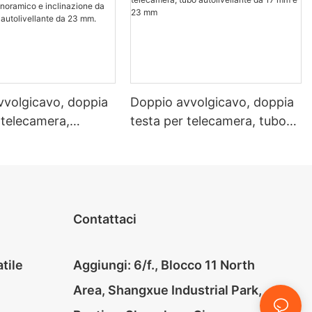
vvolgicavo, doppia
Doppio avvolgicavo, doppia
 telecamera,
testa per telecamera, tubo
i telecamera con
autolivellante da 17 mm e 23
o panoramico e
mm
ione da 33 mm e
livellante da 23
Contattaci
tile
Aggiungi: 6/f., Blocco 11 North
Area, Shangxue Industrial Park,