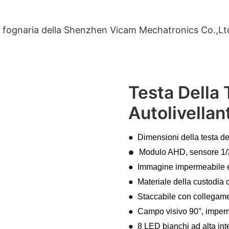
a fognaria della Shenzhen Vicam Mechatronics Co.,Ltd è
Testa Della
Autolivella
● Dimensioni della testa d
Modulo AHD, sensore 1/
●
● Immagine impermeabile e 
● Materiale della custodia d
● Staccabile con collegamen
● Campo visivo 90°, imper
● 8 LED bianchi ad alta int