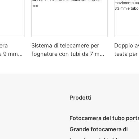
era
Sistema di telecamere per
Doppio a
da 9 mm
fognature con tubi da 7 mm
testa per
e 60 m autolivellanti da 23
sistema d
mm
moviment
inclinaz
tubo auto
mm.
Prodotti
Fotocamera del tubo porta
Grande fotocamera di