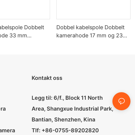
abelspole Dobbelt
Dobbel kabelspole Dobbelt
ode 33 mm
kamerahode 17 mm og 23
g og tilt og 23 mm
mm selvnivellerende
lerende
rørkamerasystem
asystem
Kontakt oss
Legg til: 6/f., Block 11 North
era
Area, Shangxue Industrial Park,
Bantian, Shenzhen, Kina
amera
Tlf: +86-0755-89202820