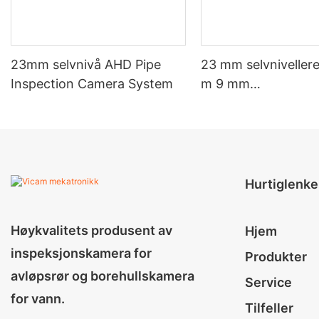
23mm selvnivå AHD Pipe
23 mm selvniveller
Inspection Camera System
m 9 mm
røravløpskamerasy
Hurtiglenke
Høykvalitets produsent av
Hjem
inspeksjonskamera for
Produkter
avløpsrør og borehullskamera
Service
for vann.
Tilfeller