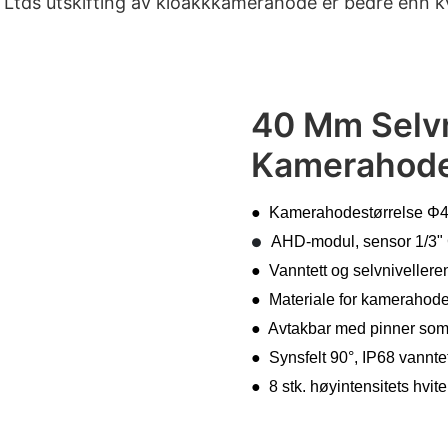
Ltds utskifting av kloakkkamerahode er bedre enn k
40 Mm Selvn
Kamerahod
● Kamerahodestørrelse Φ40
AHD-modul, sensor 1/3"
●
● Vanntett og selvnivellere
● Materiale for kamerahodehu
● Avtakbar med pinner som t
● Synsfelt 90°, IP68 vanntet
● 8 stk. høyintensitets hvi