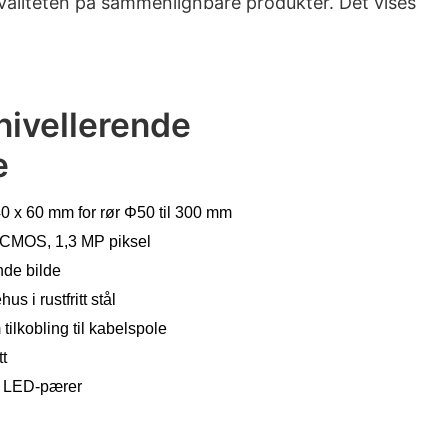
valiteten på sammenlignbare produkter. Det vises
ivellerende
e
 x 60 mm for rør Φ50 til 300 mm
 CMOS, 1,3 MP piksel
nde bilde
s i rustfritt stål
ilkobling til kabelspole
t
te LED-pærer