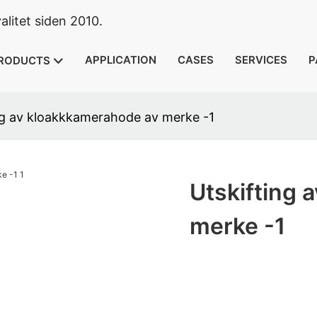
litet siden 2010.
APPLICATION
CASES
SERVICES
P
RODUCTS
ng av kloakkkamerahode av merke -1
Utskifting 
merke -1