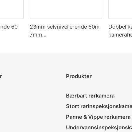
ende 60
23mm selvnivellerende 60m
Dobbel k
7mm
kamerah
stem
rørkloakkkamerasystem
panorerin
selvnivel
rørkamer
r
Produkter
Bærbart rørkamera
Stort rørinspeksjonskam
Panne & Vippe rørkamera
Undervannsinspeksjonsk