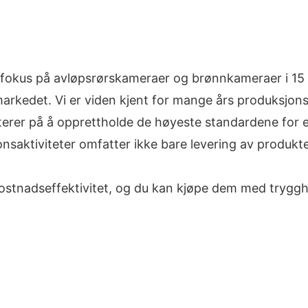
kus på avløpsrørskameraer og brønnkameraer i 15 år,
arkedet. Vi er viden kjent for mange års produksjonsh
sterer på å opprettholde de høyeste standardene for e
aktiviteter omfatter ikke bare levering av produkter
 kostnadseffektivitet, og du kan kjøpe dem med trygg