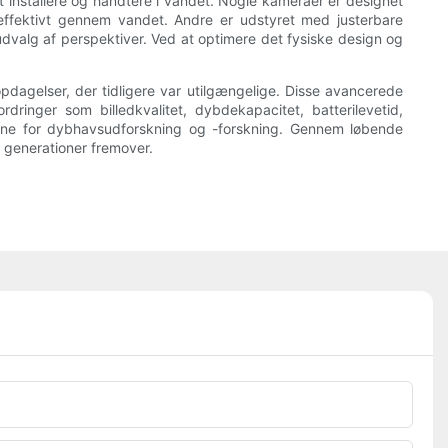
installere og håndtere i vandet. Nogle kameraer er designet
effektivt gennem vandet. Andre er udstyret med justerbare
dvalg af perspektiver. Ved at optimere det fysiske design og
pdagelser, der tidligere var utilgængelige. Disse avancerede
inger som billedkvalitet, dybdekapacitet, batterilevetid,
rne for dybhavsudforskning og -forskning. Gennem løbende
 generationer fremover.