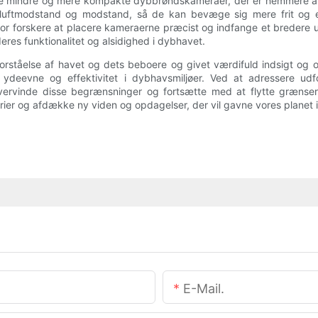
re mindre og mere kompakte dybbrøndskameraer, der er nemmere at 
r luftmodstand og modstand, så de kan bevæge sig mere frit og 
or forskere at placere kameraerne præcist og indfange et bredere u
res funktionalitet og alsidighed i dybhavet.
orståelse af havet og dets beboere og givet værdifuld indsigt og o
eevne og effektivitet i dybhavsmiljøer. Ved at adressere udfordr
overvinde disse begrænsninger og fortsætte med at flytte grænse
ier og afdække ny viden og opdagelser, der vil gavne vores planet i
E-Mail.