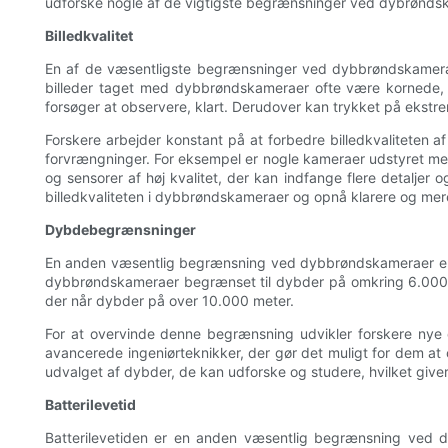
udforske nogle af de vigtigste begrænsninger ved dybrøndska
Billedkvalitet
En af de væsentligste begrænsninger ved dybbrøndskameraer
billeder taget med dybbrøndskameraer ofte være kornede, s
forsøger at observere, klart. Derudover kan trykket på ekstre
Forskere arbejder konstant på at forbedre billedkvaliteten af
forvrængninger. For eksempel er nogle kameraer udstyret med 
og sensorer af høj kvalitet, der kan indfange flere detaljer
billedkvaliteten i dybbrøndskameraer og opnå klarere og mere
Dybdebegrænsninger
En anden væsentlig begrænsning ved dybbrøndskameraer er der
dybbrøndskameraer begrænset til dybder på omkring 6.000 me
der når dybder på over 10.000 meter.
For at overvinde denne begrænsning udvikler forskere nye
avancerede ingeniørteknikker, der gør det muligt for dem at
udvalget af dybder, de kan udforske og studere, hvilket give
Batterilevetid
Batterilevetiden er en anden væsentlig begrænsning ved