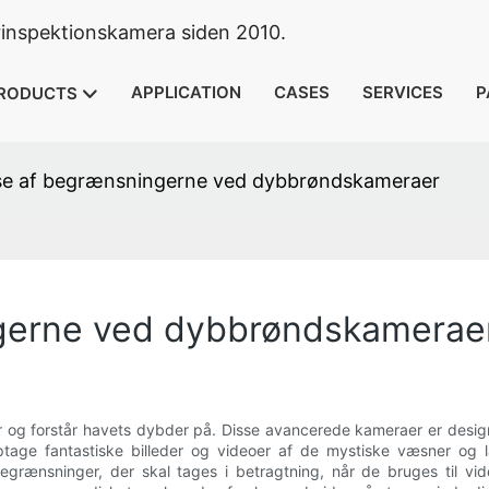
rinspektionskamera siden 2010.
APPLICATION
CASES
SERVICES
P
RODUCTS
se af begrænsningerne ved dybbrøndskameraer
ngerne ved dybbrøndskamerae
 og forstår havets dybder på. Disse avancerede kameraer er designe
 optage fantastiske billeder og videoer af de mystiske væsner og 
sninger, der skal tages i betragtning, når de bruges til vidensk