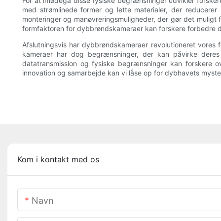
For at imødegå disse fysiske begrænsninger udvikler forske
med strømlinede former og lette materialer, der reducere
monteringer og manøvreringsmuligheder, der gør det muligt f
formfaktoren for dybbrøndskameraer kan forskere forbedre de
Afslutningsvis har dybbrøndskameraer revolutioneret vores f
kameraer har dog begrænsninger, der kan påvirke deres yd
datatransmission og fysiske begrænsninger kan forskere 
innovation og samarbejde kan vi låse op for dybhavets myster
Kom i kontakt med os
Navn