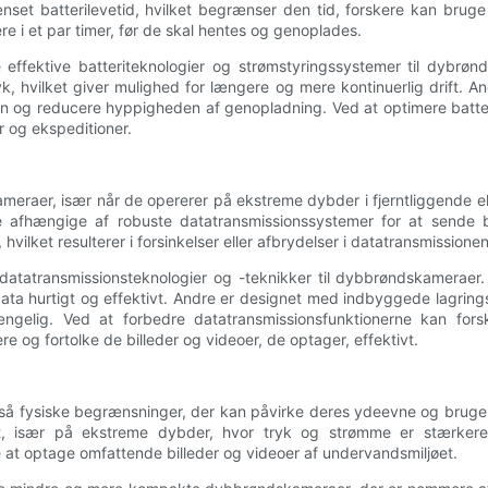
rænset batterilevetid, hvilket begrænser den tid, forskere kan brug
e i et par timer, før de skal hentes og genoplades.
effektive batteriteknologier og strømstyringssystemer til dybrø
yk, hvilket giver mulighed for længere og mere kontinuerlig drift
en og reducere hyppigheden af ​​genopladning. Ved at optimere batt
r og ekspeditioner.
eraer, især når de opererer på ekstreme dybder i fjerntliggende ell
 afhængige af robuste datatransmissionssystemer for at sende bi
ilket resulterer i forsinkelser eller afbrydelser i datatransmissionen
datatransmissionsteknologier og -teknikker til dybbrøndskameraer
a hurtigt og effektivt. Andre er designet med indbyggede lagrings
gelig. Ved at forbedre datatransmissionsfunktionerne kan fors
e og fortolke de billeder og videoer, de optager, effektivt.
 fysiske begrænsninger, der kan påvirke deres ydeevne og bruger
et, især på ekstreme dybder, hvor tryk og strømme er stærke
 at optage omfattende billeder og videoer af undervandsmiljøet.