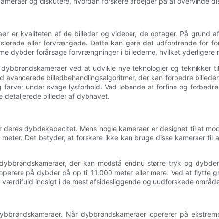
meraer og diskutere, hvordan forskere arbejder på at overvinde dis
 er kvaliteten af ​​de billeder og videoer, de optager. På grund 
lørede eller forvrængede. Dette kan gøre det udfordrende for for
me dybder forårsage forvrængninger i billederne, hvilket yderligere 
 ​​dybbrøndskameraer ved at udvikle nye teknologier og teknikker til
avancerede billedbehandlingsalgoritmer, der kan forbedre billederne
 og farver under svage lysforhold. Ved løbende at forfine og forbed
 detaljerede billeder af dybhavet.
es dybdekapacitet. Mens nogle kameraer er designet til at modstå t
ter. Det betyder, at forskere ikke kan bruge disse kameraer til 
 dybbrøndskameraer, der kan modstå endnu større tryk og dybder.
 operere på dybder på op til 11.000 meter eller mere. Ved at flytt
r værdifuld indsigt i de mest afsidesliggende og uudforskede område
 dybbrøndskameraer. Når dybbrøndskameraer opererer på ekstreme