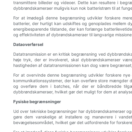
transmittere billeder og videoer. Dette kan resultere i beg
dybbrøndskameraer muligvis kun nok batteristrøm til at funger
For at imødegå denne begrænsning udvikler forskere mere 
batterier, der hurtigt kan udskiftes og genoplades mellem d
energibesparende tilstande, der kan forlænge batterilevetid
og effektiviteten af ​​dybrøndskameraer til langvarige missione
Dataoverførsel
Datatransmission er en kritisk begrænsning ved dybbrøndskam
høje tryk, der er involveret, skal dybbrøndskameraer være
hastigheden af ​​datatransmissionen kan dog være begrænset, hv
For at overvinde denne begrænsning udvikler forskere nye 
kommunikationssystemer, der kan overføre store mængder dat
og overføre dem i batches, når der er båndbredde tilgæn
dybbrøndskameraer, hvilket gør det muligt for dem at analyser
Fysiske begrænsninger
Ud over tekniske begrænsninger har dybbrøndskameraer også
gøre dem vanskelige at installere og manøvrere i vand
bevægelsesområdet, hvilket gør det udfordrende for forskere