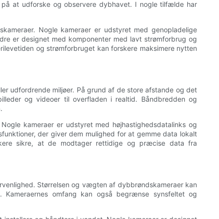
e på at udforske og observere dybhavet. I nogle tilfælde har
ndskameraer. Nogle kameraer er udstyret med genopladelige
. Andre er designet med komponenter med lavt strømforbrug og
erilevetiden og strømforbruget kan forskere maksimere nytten
er udfordrende miljøer. På grund af de store afstande og det
lleder og videoer til overfladen i realtid. Båndbredden og
.
. Nogle kameraer er udstyret med højhastighedsdatalinks og
funktioner, der giver dem mulighed for at gemme data lokalt
kere sikre, at de modtager rettidige og præcise data fra
venlighed. Størrelsen og vægten af ​​dybbrøndskameraer kan
re. Kameraernes omfang kan også begrænse synsfeltet og