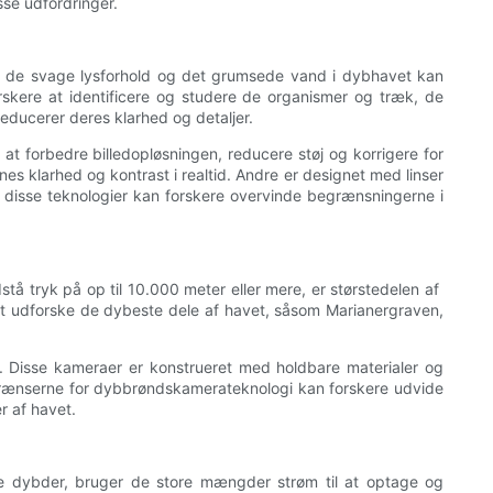
se udfordringer.
af de svage lysforhold og det grumsede vand i dybhavet kan
skere at identificere og studere de organismer og træk, de
reducerer deres klarhed og detaljer.
 at forbedre billedopløsningen, reducere støj og korrigere for
s klarhed og kontrast i realtid. Andre er designet med linser
re disse teknologier kan forskere overvinde begrænsningerne i
ryk på op til 10.000 meter eller mere, er størstedelen af ​​
at udforske de dybeste dele af havet, såsom Marianergraven,
 Disse kameraer er konstrueret med holdbare materialer og
e grænserne for dybbrøndskamerateknologi kan forskere udvide
r af havet.
 dybder, bruger de store mængder strøm til at optage og