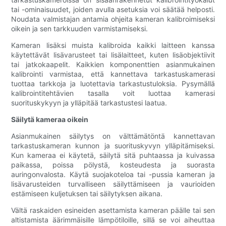
tai -ominaisuudet, joiden avulla asetuksia voi säätää helposti.
Noudata valmistajan antamia ohjeita kameran kalibroimiseksi
oikein ja sen tarkkuuden varmistamiseksi.
Kameran lisäksi muista kalibroida kaikki laitteen kanssa
käytettävät lisävarusteet tai lisälaitteet, kuten lisäobjektiivit
tai jatkokaapelit. Kaikkien komponenttien asianmukainen
kalibrointi varmistaa, että kannettava tarkastuskamerasi
tuottaa tarkkoja ja luotettavia tarkastustuloksia. Pysymällä
kalibrointitehtävien tasalla voit luottaa kamerasi
suorituskykyyn ja ylläpitää tarkastustesi laatua.
Säilytä kameraa oikein
Asianmukainen säilytys on välttämätöntä kannettavan
tarkastuskameran kunnon ja suorituskyvyn ylläpitämiseksi.
Kun kameraa ei käytetä, säilytä sitä puhtaassa ja kuivassa
paikassa, poissa pölystä, kosteudesta ja suorasta
auringonvalosta. Käytä suojakoteloa tai -pussia kameran ja
lisävarusteiden turvalliseen säilyttämiseen ja vaurioiden
estämiseen kuljetuksen tai säilytyksen aikana.
Vältä raskaiden esineiden asettamista kameran päälle tai sen
altistamista äärimmäisille lämpötiloille, sillä se voi aiheuttaa