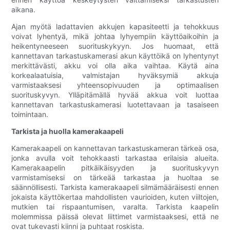
aikana.
Ajan myötä ladattavien akkujen kapasiteetti ja tehokkuus
voivat lyhentyä, mikä johtaa lyhyempiin käyttöaikoihin ja
heikentyneeseen suorituskykyyn. Jos huomaat, että
kannettavan tarkastuskamerasi akun käyttöikä on lyhentynyt
merkittävästi, akku voi olla aika vaihtaa. Käytä aina
korkealaatuisia, valmistajan hyväksymiä akkuja
varmistaaksesi yhteensopivuuden ja optimaalisen
suorituskyvyn. Ylläpitämällä hyvää akkua voit luottaa
kannettavan tarkastuskamerasi luotettavaan ja tasaiseen
toimintaan.
Tarkista ja huolla kamerakaapeli
Kamerakaapeli on kannettavan tarkastuskameran tärkeä osa,
jonka avulla voit tehokkaasti tarkastaa erilaisia ​​alueita.
Kamerakaapelin pitkäikäisyyden ja suorituskyvyn
varmistamiseksi on tärkeää tarkastaa ja huoltaa se
säännöllisesti. Tarkista kamerakaapeli silmämääräisesti ennen
jokaista käyttökertaa mahdollisten vaurioiden, kuten viiltojen,
mutkien tai rispaantumisen, varalta. Tarkista kaapelin
molemmissa päissä olevat liittimet varmistaaksesi, että ne
ovat tukevasti kiinni ja puhtaat roskista.