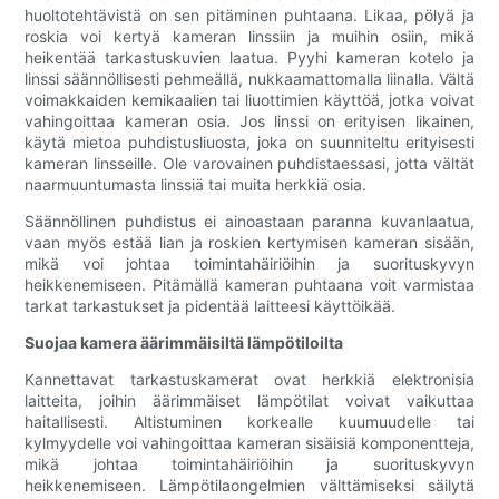
huoltotehtävistä on sen pitäminen puhtaana. Likaa, pölyä ja
roskia voi kertyä kameran linssiin ja muihin osiin, mikä
heikentää tarkastuskuvien laatua. Pyyhi kameran kotelo ja
linssi säännöllisesti pehmeällä, nukkaamattomalla liinalla. Vältä
voimakkaiden kemikaalien tai liuottimien käyttöä, jotka voivat
vahingoittaa kameran osia. Jos linssi on erityisen likainen,
käytä mietoa puhdistusliuosta, joka on suunniteltu erityisesti
kameran linsseille. Ole varovainen puhdistaessasi, jotta vältät
naarmuuntumasta linssiä tai muita herkkiä osia.
Säännöllinen puhdistus ei ainoastaan ​​paranna kuvanlaatua,
vaan myös estää lian ja roskien kertymisen kameran sisään,
mikä voi johtaa toimintahäiriöihin ja suorituskyvyn
heikkenemiseen. Pitämällä kameran puhtaana voit varmistaa
tarkat tarkastukset ja pidentää laitteesi käyttöikää.
Suojaa kamera äärimmäisiltä lämpötiloilta
Kannettavat tarkastuskamerat ovat herkkiä elektronisia
laitteita, joihin äärimmäiset lämpötilat voivat vaikuttaa
haitallisesti. Altistuminen korkealle kuumuudelle tai
kylmyydelle voi vahingoittaa kameran sisäisiä komponentteja,
mikä johtaa toimintahäiriöihin ja suorituskyvyn
heikkenemiseen. Lämpötilaongelmien välttämiseksi säilytä