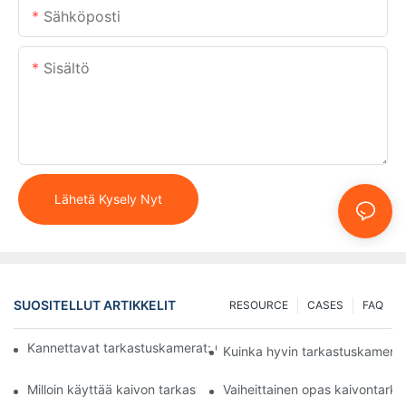
Sähköposti
Sisältö
Lähetä Kysely Nyt
SUOSITELLUT ARTIKKELIT
RESOURCE
CASES
FAQ
Kannettavat tarkastuskamerat: Olennaisia ​​työkaluja ammattilaisi
Kuinka hyvin tarkastuskamerat
Milloin käyttää kaivon tarkastuskameraa: Keskeiset indikaattorit
Vaiheittainen opas kaivontark