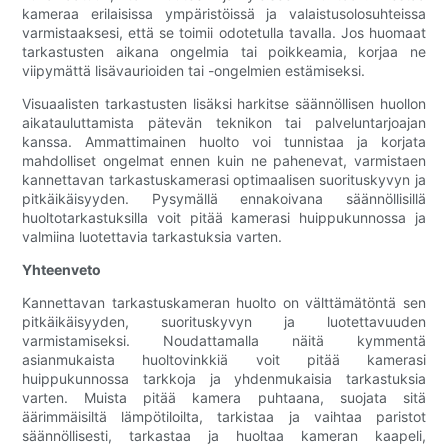
kameraa erilaisissa ympäristöissä ja valaistusolosuhteissa
varmistaaksesi, että se toimii odotetulla tavalla. Jos huomaat
tarkastusten aikana ongelmia tai poikkeamia, korjaa ne
viipymättä lisävaurioiden tai -ongelmien estämiseksi.
Visuaalisten tarkastusten lisäksi harkitse säännöllisen huollon
aikatauluttamista pätevän teknikon tai palveluntarjoajan
kanssa. Ammattimainen huolto voi tunnistaa ja korjata
mahdolliset ongelmat ennen kuin ne pahenevat, varmistaen
kannettavan tarkastuskamerasi optimaalisen suorituskyvyn ja
pitkäikäisyyden. Pysymällä ennakoivana säännöllisillä
huoltotarkastuksilla voit pitää kamerasi huippukunnossa ja
valmiina luotettavia tarkastuksia varten.
Yhteenveto
Kannettavan tarkastuskameran huolto on välttämätöntä sen
pitkäikäisyyden, suorituskyvyn ja luotettavuuden
varmistamiseksi. Noudattamalla näitä kymmentä
asianmukaista huoltovinkkiä voit pitää kamerasi
huippukunnossa tarkkoja ja yhdenmukaisia ​​tarkastuksia
varten. Muista pitää kamera puhtaana, suojata sitä
äärimmäisiltä lämpötiloilta, tarkistaa ja vaihtaa paristot
säännöllisesti, tarkastaa ja huoltaa kameran kaapeli,