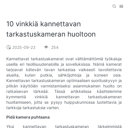
10 vinkkiä kannettavan
tarkastuskameran huoltoon
2025-09-23
254
Kannettavat tarkastuskamerat ovat välttämättömiä työkaluja
useilla eri teollisuudenaloilla ja sovelluksissa. Nämä kamerat
tarjoavat kätevän tavan tarkastaa vaikeasti tavoitettavia
alueita, kuten putkia, sähköjohtoja ja koneen osia.
Kannettavan tarkastuskameran optimaalisen suorituskyvyn ja
pitkän käyttöiän varmistamiseksi asianmukainen huolto on
ratkaisevan tärkeää. Tässä artikkelissa käsittelemme
kymmentä vinkkiä kannettavan tarkastuskameran
huoltamiseen, jotta se pysyy huippukunnossa luotettavia ja
tarkkoja tarkastuksia varten.
Pidä kamera puhtaana
Yksi kannettavan tarkastuskameran tärkeimmistä