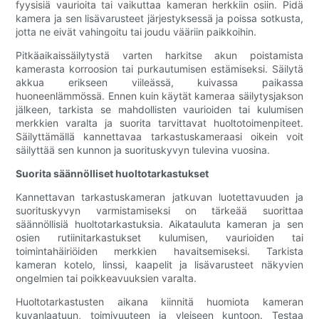
fyysisiä vaurioita tai vaikuttaa kameran herkkiin osiin. Pidä
kamera ja sen lisävarusteet järjestyksessä ja poissa sotkusta,
jotta ne eivät vahingoitu tai joudu vääriin paikkoihin.
Pitkäaikaissäilytystä varten harkitse akun poistamista
kamerasta korroosion tai purkautumisen estämiseksi. Säilytä
akkua erikseen viileässä, kuivassa paikassa
huoneenlämmössä. Ennen kuin käytät kameraa säilytysjakson
jälkeen, tarkista se mahdollisten vaurioiden tai kulumisen
merkkien varalta ja suorita tarvittavat huoltotoimenpiteet.
Säilyttämällä kannettavaa tarkastuskameraasi oikein voit
säilyttää sen kunnon ja suorituskyvyn tulevina vuosina.
Suorita säännölliset huoltotarkastukset
Kannettavan tarkastuskameran jatkuvan luotettavuuden ja
suorituskyvyn varmistamiseksi on tärkeää suorittaa
säännöllisiä huoltotarkastuksia. Aikatauluta kameran ja sen
osien rutiinitarkastukset kulumisen, vaurioiden tai
toimintahäiriöiden merkkien havaitsemiseksi. Tarkista
kameran kotelo, linssi, kaapelit ja lisävarusteet näkyvien
ongelmien tai poikkeavuuksien varalta.
Huoltotarkastusten aikana kiinnitä huomiota kameran
kuvanlaatuun, toimivuuteen ja yleiseen kuntoon. Testaa