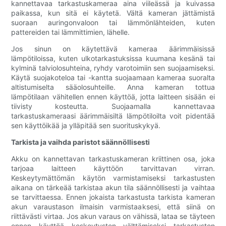
kannettavaa tarkastuskameraa aina viileässä ja kuivassa
paikassa, kun sitä ei käytetä. Vältä kameran jättämistä
suoraan auringonvaloon tai lämmönlähteiden, kuten
pattereiden tai lämmittimien, lähelle.
Jos sinun on käytettävä kameraa äärimmäisissä
lämpötiloissa, kuten ulkotarkastuksissa kuumana kesänä tai
kylminä talviolosuhteina, ryhdy varotoimiin sen suojaamiseksi.
Käytä suojakoteloa tai -kantta suojaamaan kameraa suoralta
altistumiselta sääolosuhteille. Anna kameran tottua
lämpötilaan vähitellen ennen käyttöä, jotta laitteen sisään ei
tiivisty kosteutta. Suojaamalla kannettavaa
tarkastuskameraasi äärimmäisiltä lämpötiloilta voit pidentää
sen käyttöikää ja ylläpitää sen suorituskykyä.
Tarkista ja vaihda paristot säännöllisesti
Akku on kannettavan tarkastuskameran kriittinen osa, joka
tarjoaa laitteen käyttöön tarvittavan virran.
Keskeytymättömän käytön varmistamiseksi tarkastusten
aikana on tärkeää tarkistaa akun tila säännöllisesti ja vaihtaa
se tarvittaessa. Ennen jokaista tarkastusta tarkista kameran
akun varaustason ilmaisin varmistaaksesi, että siinä on
riittävästi virtaa. Jos akun varaus on vähissä, lataa se täyteen
ennen käyttöä keskeytysten välttämiseksi tarkastusten