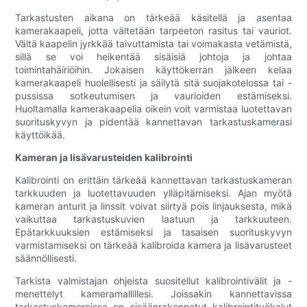
Tarkastusten aikana on tärkeää käsitellä ja asentaa
kamerakaapeli, jotta vältetään tarpeeton rasitus tai vauriot.
Vältä kaapelin jyrkkää taivuttamista tai voimakasta vetämistä,
sillä se voi heikentää sisäisiä johtoja ja johtaa
toimintahäiriöihin. Jokaisen käyttökerran jälkeen kelaa
kamerakaapeli huolellisesti ja säilytä sitä suojakotelossa tai -
pussissa sotkeutumisen ja vaurioiden estämiseksi.
Huoltamalla kamerakaapelia oikein voit varmistaa luotettavan
suorituskyvyn ja pidentää kannettavan tarkastuskamerasi
käyttöikää.
Kameran ja lisävarusteiden kalibrointi
Kalibrointi on erittäin tärkeää kannettavan tarkastuskameran
tarkkuuden ja luotettavuuden ylläpitämiseksi. Ajan myötä
kameran anturit ja linssit voivat siirtyä pois linjauksesta, mikä
vaikuttaa tarkastuskuvien laatuun ja tarkkuuteen.
Epätarkkuuksien estämiseksi ja tasaisen suorituskyvyn
varmistamiseksi on tärkeää kalibroida kamera ja lisävarusteet
säännöllisesti.
Tarkista valmistajan ohjeista suositellut kalibrointivälit ja -
menettelyt kameramallillesi. Joissakin kannettavissa
tarkastuskameroissa on sisäänrakennetut kalibrointityökalut