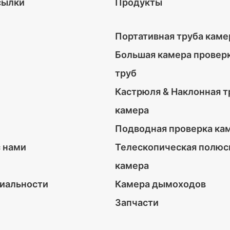
сылки
Продукты
Портативная труба каме
Большая камера провер
труб
Кастрюля & Наклонная т
камера
Подводная проверка ка
с нами
Телескопическая полюс
камера
иальности
Камера дымоходов
Запчасти