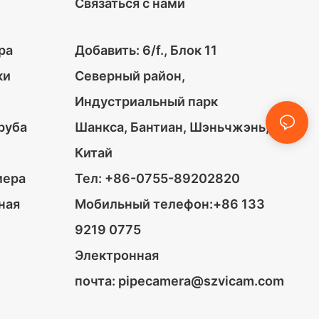
Связаться с нами
ра
Добавить: 6/f., Блок 11
ки
Северный район,
Индустриальный парк
руба
Шанкса, Бантиан, Шэньчжэнь,
Китай
мера
Тел: +86-0755-89202820
ная
Мобильный телефон:+86 133
9219 0775
Электронная
почта:
pipecamera@szvicam.com