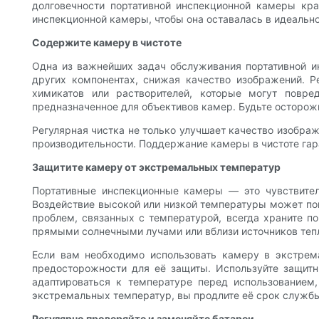
долговечности портативной инспекционной камеры кр
инспекционной камеры, чтобы она оставалась в идеально
Содержите камеру в чистоте
Одна из важнейших задач обслуживания портативной и
других компонентах, снижая качество изображений. Р
химикатов или растворителей, которые могут повре
предназначенное для объективов камер. Будьте осторожн
Регулярная чистка не только улучшает качество изображ
производительности. Поддержание камеры в чистоте гар
Защитите камеру от экстремальных температур
Портативные инспекционные камеры — это чувствител
Воздействие высокой или низкой температуры может пов
проблем, связанных с температурой, всегда храните п
прямыми солнечными лучами или вблизи источников тепл
Если вам необходимо использовать камеру в экстре
предосторожности для её защиты. Используйте защитн
адаптироваться к температуре перед использованием,
экстремальных температур, вы продлите её срок службы
Регулярно проверяйте и заменяйте батареи