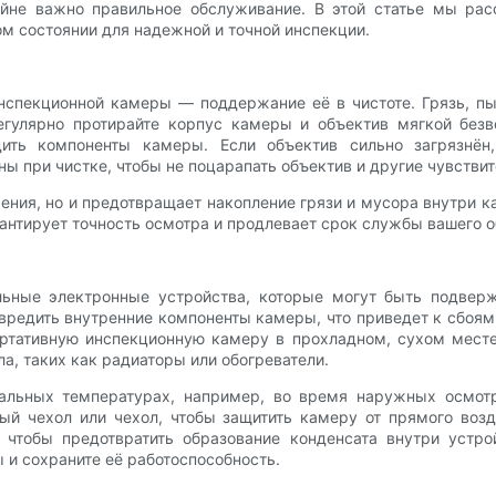
айне важно правильное обслуживание. В этой статье мы рас
м состоянии для надежной и точной инспекции.
нспекционной камеры — поддержание её в чистоте. Грязь, пы
егулярно протирайте корпус камеры и объектив мягкой безв
дить компоненты камеры. Если объектив сильно загрязнён,
ы при чистке, чтобы не поцарапать объектив и другие чувстви
ения, но и предотвращает накопление грязи и мусора внутри 
антирует точность осмотра и продлевает срок службы вашего о
ьные электронные устройства, которые могут быть подвер
редить внутренние компоненты камеры, что приведет к сбоям
ортативную инспекционную камеру в прохладном, сухом месте,
а, таких как радиаторы или обогреватели.
мальных температурах, например, во время наружных осмот
ый чехол или чехол, чтобы защитить камеру от прямого во
 чтобы предотвратить образование конденсата внутри устр
 и сохраните её работоспособность.