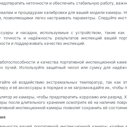
предотвратить неточности и обеспечить стабильную работу, важ
ервалам и процедурам калибровки для вашей модели камеры. 
 позволяющими легко настраивать параметры. Следуйте инст
ссуары и насадки, используемые с устройством, такие как 
т точность и надёжность результатов инспекций вашей пор
ности и поддерживать качество инспекций.
отоспособности и качества портативной инспекционной камер
ых лучей. Используйте защитный чехол или сумку для надё
гайте её воздействию экстремальных температур, так как э
ру и её аксессуары в порядке и не загромождайте их, чтобы 
лятор из камеры, чтобы предотвратить коррозию или разряд. Х
ры после длительного хранения осмотрите её на наличие пов
тивной инспекционной камеры позволит сохранить её состояние
ния
ельности вашей портативной инспекционной камеры крайне 