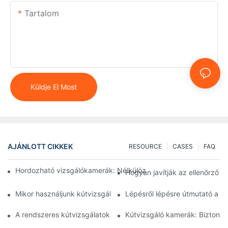
Tartalom
Küldje El Most
AJÁNLOTT CIKKEK
RESOURCE
CASES
FAQ
Hordozható vizsgálókamerák: Nélkülözhetetlen eszközök sza
Hogyan javítják az ellenőrző 
Mikor használjunk kútvizsgáló kamerát: Kulcsfontosságú mutat
Lépésről lépésre útmutató a 
A rendszeres kútvizsgálatok fontossága speciális kamerákkal
Kútvizsgáló kamerák: Biztonság