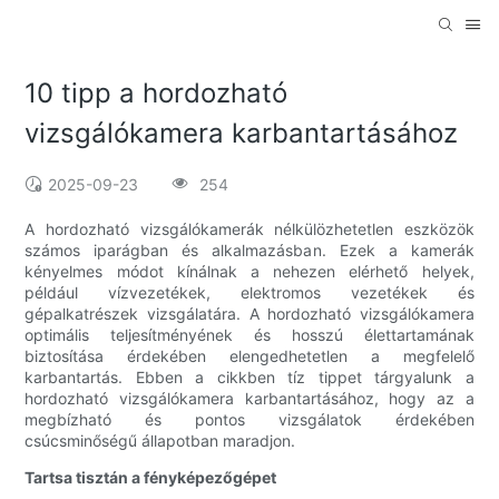
10 tipp a hordozható
vizsgálókamera karbantartásához
2025-09-23
254
A hordozható vizsgálókamerák nélkülözhetetlen eszközök
számos iparágban és alkalmazásban. Ezek a kamerák
kényelmes módot kínálnak a nehezen elérhető helyek,
például vízvezetékek, elektromos vezetékek és
gépalkatrészek vizsgálatára. A hordozható vizsgálókamera
optimális teljesítményének és hosszú élettartamának
biztosítása érdekében elengedhetetlen a megfelelő
karbantartás. Ebben a cikkben tíz tippet tárgyalunk a
hordozható vizsgálókamera karbantartásához, hogy az a
megbízható és pontos vizsgálatok érdekében
csúcsminőségű állapotban maradjon.
Tartsa tisztán a fényképezőgépet