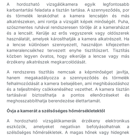
A hordozható vizsgálókamera egyik legfontosabb
karbantartási feladata a tisztán tartása. A szennyeződés, por
és törmelék lerakódhat a kamera lencséjén és más
alkatrészeken, ami rontja a vizsgált képek minőségét. Puha,
szöszmentes ruhával rendszeresen törölje át a kameraházat
és a lencsét. Kerülje az erős vegyszerek vagy oldószerek
használatát, amelyek károsíthatják a kamera alkatrészeit. Ha
a lencse különösen szennyezett, használjon kifejezetten
kameralencsékhez tervezett enyhe tisztítószert. Tisztítás
közben legyen óvatos, hogy elkerülje a lencse vagy más
érzékeny alkatrészek megkarcolódását.
A rendszeres tisztítás nemcsak a képminőséget javítja,
hanem megakadályozza a szennyeződés és törmelék
felhalmozódását a kamera belsejében, ami meghibásodáshoz
és a teljesítmény csökkenéséhez vezethet. A kamera tisztán
tartásával biztosíthatja a pontos ellenőrzéseket és
meghosszabbíthatja berendezése élettartamát.
Óvja a kamerát a szélsőséges hőmérsékletektől
A hordozható vizsgálókamerák érzékeny elektronikus
eszközök, amelyeket negatívan befolyásolhatnak a
szélsőséges hőmérsékletek. A magas hőnek vagy hidegnek