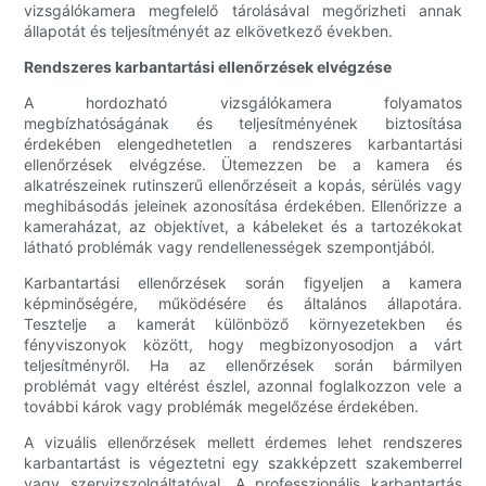
vizsgálókamera megfelelő tárolásával megőrizheti annak
állapotát és teljesítményét az elkövetkező években.
Rendszeres karbantartási ellenőrzések elvégzése
A hordozható vizsgálókamera folyamatos
megbízhatóságának és teljesítményének biztosítása
érdekében elengedhetetlen a rendszeres karbantartási
ellenőrzések elvégzése. Ütemezzen be a kamera és
alkatrészeinek rutinszerű ellenőrzéseit a kopás, sérülés vagy
meghibásodás jeleinek azonosítása érdekében. Ellenőrizze a
kameraházat, az objektívet, a kábeleket és a tartozékokat
látható problémák vagy rendellenességek szempontjából.
Karbantartási ellenőrzések során figyeljen a kamera
képminőségére, működésére és általános állapotára.
Tesztelje a kamerát különböző környezetekben és
fényviszonyok között, hogy megbizonyosodjon a várt
teljesítményről. Ha az ellenőrzések során bármilyen
problémát vagy eltérést észlel, azonnal foglalkozzon vele a
további károk vagy problémák megelőzése érdekében.
A vizuális ellenőrzések mellett érdemes lehet rendszeres
karbantartást is végeztetni egy szakképzett szakemberrel
vagy szervizszolgáltatóval. A professzionális karbantartás