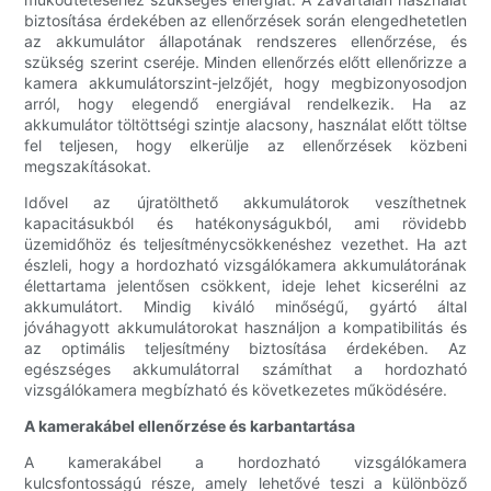
biztosítása érdekében az ellenőrzések során elengedhetetlen
az akkumulátor állapotának rendszeres ellenőrzése, és
szükség szerint cseréje. Minden ellenőrzés előtt ellenőrizze a
kamera akkumulátorszint-jelzőjét, hogy megbizonyosodjon
arról, hogy elegendő energiával rendelkezik. Ha az
akkumulátor töltöttségi szintje alacsony, használat előtt töltse
fel teljesen, hogy elkerülje az ellenőrzések közbeni
megszakításokat.
Idővel az újratölthető akkumulátorok veszíthetnek
kapacitásukból és hatékonyságukból, ami rövidebb
üzemidőhöz és teljesítménycsökkenéshez vezethet. Ha azt
észleli, hogy a hordozható vizsgálókamera akkumulátorának
élettartama jelentősen csökkent, ideje lehet kicserélni az
akkumulátort. Mindig kiváló minőségű, gyártó által
jóváhagyott akkumulátorokat használjon a kompatibilitás és
az optimális teljesítmény biztosítása érdekében. Az
egészséges akkumulátorral számíthat a hordozható
vizsgálókamera megbízható és következetes működésére.
A kamerakábel ellenőrzése és karbantartása
A kamerakábel a hordozható vizsgálókamera
kulcsfontosságú része, amely lehetővé teszi a különböző