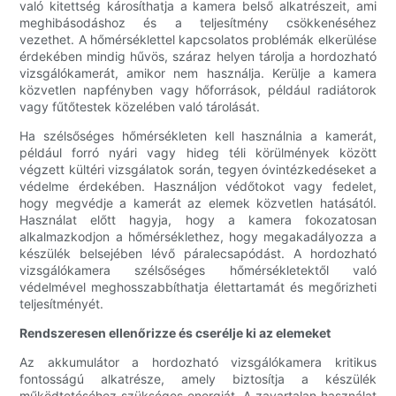
való kitettség károsíthatja a kamera belső alkatrészeit, ami
meghibásodáshoz és a teljesítmény csökkenéséhez
vezethet. A hőmérséklettel kapcsolatos problémák elkerülése
érdekében mindig hűvös, száraz helyen tárolja a hordozható
vizsgálókamerát, amikor nem használja. Kerülje a kamera
közvetlen napfényben vagy hőforrások, például radiátorok
vagy fűtőtestek közelében való tárolását.
Ha szélsőséges hőmérsékleten kell használnia a kamerát,
például forró nyári vagy hideg téli körülmények között
végzett kültéri vizsgálatok során, tegyen óvintézkedéseket a
védelme érdekében. Használjon védőtokot vagy fedelet,
hogy megvédje a kamerát az elemek közvetlen hatásától.
Használat előtt hagyja, hogy a kamera fokozatosan
alkalmazkodjon a hőmérséklethez, hogy megakadályozza a
készülék belsejében lévő páralecsapódást. A hordozható
vizsgálókamera szélsőséges hőmérsékletektől való
védelmével meghosszabbíthatja élettartamát és megőrizheti
teljesítményét.
Rendszeresen ellenőrizze és cserélje ki az elemeket
Az akkumulátor a hordozható vizsgálókamera kritikus
fontosságú alkatrésze, amely biztosítja a készülék
működtetéséhez szükséges energiát. A zavartalan használat