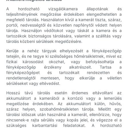
A hordozható vizsgálókamera állapotának és
teljesítményének megőrzése érdekében elengedhetetlen a
megfelelő tárolás. Használaton kívül a kamerát tiszta, száraz,
portól, nedvességtől és közvetlen napfénytől védett helyen
tárolja. Használjon védőtokot vagy táskát a kamera és a
tartozékok biztonságos tárolására, valamint a szállítás vagy
tárolás közbeni sérülések megelőzésére.
Kerülje a nehéz tárgyak elhelyezését a fényképezőgép
tetején, és ne tegye ki szélsőséges hőmérsékletnek, mivel ez
fizikai károsodást okozhat, vagy befolyásolhatja a
fényképezőgép érzékeny alkatrészeit. Tartsa a
fényképezőgépet és tartozékait rendezetten és
rendetlenségtől mentesen, hogy elkerülje a véletlen
sérüléseket vagy eltévedést.
Hosszú távú tárolás esetén érdemes eltávolítani az
akkumulátort a kamerából a korrózió vagy a lemerülés
megelőzése érdekében. Az akkumulátort külön, hűvös,
száraz helyen, szobahőmérsékleten tárolja. Mielőtt egy
tárolási időszak után használná a kamerát, ellenőrizze, hogy
nincsenek-e rajta sérülés vagy kopás jelei, és végezze el a
szükséges karbantartási feladatokat. A hordozható