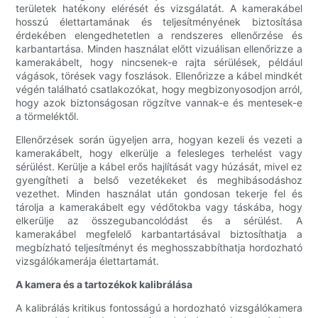
területek hatékony elérését és vizsgálatát. A kamerakábel
hosszú élettartamának és teljesítményének biztosítása
érdekében elengedhetetlen a rendszeres ellenőrzése és
karbantartása. Minden használat előtt vizuálisan ellenőrizze a
kamerakábelt, hogy nincsenek-e rajta sérülések, például
vágások, törések vagy foszlások. Ellenőrizze a kábel mindkét
végén található csatlakozókat, hogy megbizonyosodjon arról,
hogy azok biztonságosan rögzítve vannak-e és mentesek-e
a törmeléktől.
Ellenőrzések során ügyeljen arra, hogyan kezeli és vezeti a
kamerakábelt, hogy elkerülje a felesleges terhelést vagy
sérülést. Kerülje a kábel erős hajlítását vagy húzását, mivel ez
gyengítheti a belső vezetékeket és meghibásodáshoz
vezethet. Minden használat után gondosan tekerje fel és
tárolja a kamerakábelt egy védőtokba vagy táskába, hogy
elkerülje az összegubancolódást és a sérülést. A
kamerakábel megfelelő karbantartásával biztosíthatja a
megbízható teljesítményt és meghosszabbíthatja hordozható
vizsgálókamerája élettartamát.
A kamera és a tartozékok kalibrálása
A kalibrálás kritikus fontosságú a hordozható vizsgálókamera