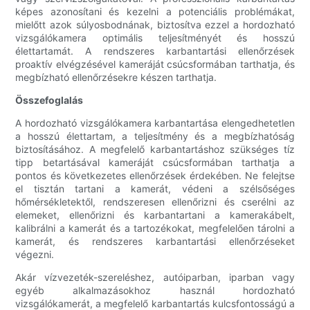
képes azonosítani és kezelni a potenciális problémákat,
mielőtt azok súlyosbodnának, biztosítva ezzel a hordozható
vizsgálókamera optimális teljesítményét és hosszú
élettartamát. A rendszeres karbantartási ellenőrzések
proaktív elvégzésével kameráját csúcsformában tarthatja, és
megbízható ellenőrzésekre készen tarthatja.
Összefoglalás
A hordozható vizsgálókamera karbantartása elengedhetetlen
a hosszú élettartam, a teljesítmény és a megbízhatóság
biztosításához. A megfelelő karbantartáshoz szükséges tíz
tipp betartásával kameráját csúcsformában tarthatja a
pontos és következetes ellenőrzések érdekében. Ne felejtse
el tisztán tartani a kamerát, védeni a szélsőséges
hőmérsékletektől, rendszeresen ellenőrizni és cserélni az
elemeket, ellenőrizni és karbantartani a kamerakábelt,
kalibrálni a kamerát és a tartozékokat, megfelelően tárolni a
kamerát, és rendszeres karbantartási ellenőrzéseket
végezni.
Akár vízvezeték-szereléshez, autóiparban, iparban vagy
egyéb alkalmazásokhoz használ hordozható
vizsgálókamerát, a megfelelő karbantartás kulcsfontosságú a