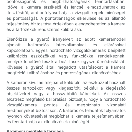
pontosságának és megbízhatóságának fenntartásában.
Idővel a kamera érzékelői és lencséi elmozdulhatnak az
illesztésből, ami befolyásolhatja a vizsgált képek minőségét
és pontosságát. A pontatlanságok elkerülése és az állandó
teljesítmény biztosítása érdekében elengedhetetlen a kamera
és a tartozékok rendszeres kalibrálása.
Ellenőrizze a gyártó irányelveit az adott kameramodell
ajánlott kalibrációs intervallumaival és eljárásaival
kapcsolatban. Egyes hordozható vizsgálókamerák beépített
kalibrációs eszközökkel vagy funkciókkal rendelkeznek,
amelyek lehetővé teszik a beállítások egyszerű módosítását.
Kövesse a gyártó által megadott utasításokat a kamera
megfelelő kalibrálásához és pontosságának ellenőrzéséhez.
A kamerán kívül ne felejtse el kalibrálni az eszközzel használt
összes tartozékot vagy kiegészítőt, például a kiegészítő
objektíveket vagy a hosszabbító kábeleket. Az összes
alkatrész megfelelő kalibrálása biztosítja, hogy a hordozható
vizsgálókamera pontos és megbízható vizsgálati
eredményeket biztosítson. A kalibrációs feladatok folyamatos
nyomon követésével megbízhat a kamera teljesítményében,
és fenntarthatja az ellenőrzések minőségét.
A kamera megfelelő tárolása