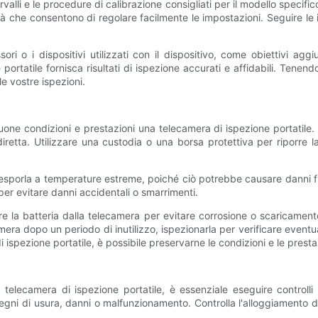
valli e le procedure di calibrazione consigliati per il modello specifi
ità che consentono di regolare facilmente le impostazioni. Seguire le i
sori o i dispositivi utilizzati con il dispositivo, come obiettivi agg
tatile fornisca risultati di ispezione accurati e affidabili. Tenendo s
e vostre ispezioni.
one condizioni e prestazioni una telecamera di ispezione portatile
diretta. Utilizzare una custodia o una borsa protettiva per riporre
 esporla a temperature estreme, poiché ciò potrebbe causare danni f
 per evitare danni accidentali o smarrimenti.
ere la batteria dalla telecamera per evitare corrosione o scaricamen
mera dopo un periodo di inutilizzo, ispezionarla per verificare eventu
pezione portatile, è possibile preservarne le condizioni e le prestazi
ua telecamera di ispezione portatile, è essenziale eseguire controlli
gni di usura, danni o malfunzionamento. Controlla l'alloggiamento dell