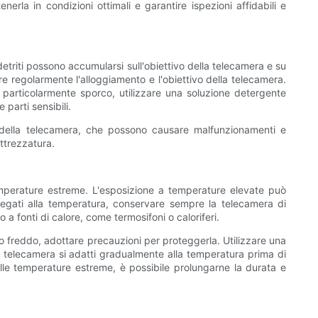
erla in condizioni ottimali e garantire ispezioni affidabili e
etriti possono accumularsi sull'obiettivo della telecamera e su
e regolarmente l'alloggiamento e l'obiettivo della telecamera.
è particolarmente sporco, utilizzare una soluzione detergente
 parti sensibili.
no della telecamera, che possono causare malfunzionamenti e
attrezzatura.
 temperature estreme. L'esposizione a temperature elevate può
legati alla temperatura, conservare sempre la telecamera di
o a fonti di calore, come termosifoni o caloriferi.
no freddo, adottare precauzioni per proteggerla. Utilizzare una
la telecamera si adatti gradualmente alla temperatura prima di
dalle temperature estreme, è possibile prolungarne la durata e