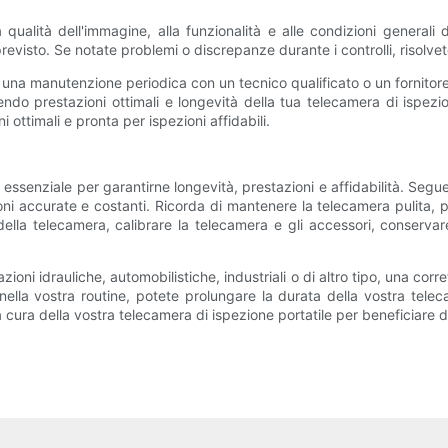
 qualità dell'immagine, alla funzionalità e alle condizioni generali
revisto. Se notate problemi o discrepanze durante i controlli, risolve
are una manutenzione periodica con un tecnico qualificato o un fornitor
ndo prestazioni ottimali e longevità della tua telecamera di ispezi
ottimali e pronta per ispezioni affidabili.
essenziale per garantirne longevità, prestazioni e affidabilità. Seg
oni accurate e costanti. Ricorda di mantenere la telecamera pulita, p
ella telecamera, calibrare la telecamera e gli accessori, conserva
azioni idrauliche, automobilistiche, industriali o di altro tipo, una c
nella vostra routine, potete prolungare la durata della vostra telec
a cura della vostra telecamera di ispezione portatile per beneficiare di 