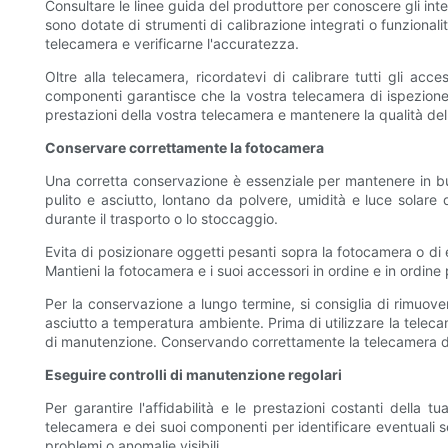
Consultare le linee guida del produttore per conoscere gli inter
sono dotate di strumenti di calibrazione integrati o funzional
telecamera e verificarne l'accuratezza.
Oltre alla telecamera, ricordatevi di calibrare tutti gli acces
componenti garantisce che la vostra telecamera di ispezione por
prestazioni della vostra telecamera e mantenere la qualità dell
Conservare correttamente la fotocamera
Una corretta conservazione è essenziale per mantenere in bu
pulito e asciutto, lontano da polvere, umidità e luce solare 
durante il trasporto o lo stoccaggio.
Evita di posizionare oggetti pesanti sopra la fotocamera o di
Mantieni la fotocamera e i suoi accessori in ordine e in ordine
Per la conservazione a lungo termine, si consiglia di rimuov
asciutto a temperatura ambiente. Prima di utilizzare la teleca
di manutenzione. Conservando correttamente la telecamera di is
Eseguire controlli di manutenzione regolari
Per garantire l'affidabilità e le prestazioni costanti della t
telecamera e dei suoi componenti per identificare eventuali se
problemi o anomalie visibili.