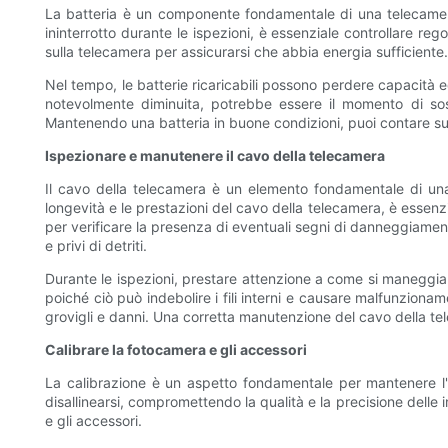
La batteria è un componente fondamentale di una telecamera d
ininterrotto durante le ispezioni, è essenziale controllare rego
sulla telecamera per assicurarsi che abbia energia sufficiente.
Nel tempo, le batterie ricaricabili possono perdere capacità ed
notevolmente diminuita, potrebbe essere il momento di sosti
Mantenendo una batteria in buone condizioni, puoi contare sul
Ispezionare e manutenere il cavo della telecamera
Il cavo della telecamera è un elemento fondamentale di una
longevità e le prestazioni del cavo della telecamera, è essenz
per verificare la presenza di eventuali segni di danneggiament
e privi di detriti.
Durante le ispezioni, prestare attenzione a come si maneggia e 
poiché ciò può indebolire i fili interni e causare malfunziona
grovigli e danni. Una corretta manutenzione del cavo della tel
Calibrare la fotocamera e gli accessori
La calibrazione è un aspetto fondamentale per mantenere l'ac
disallinearsi, compromettendo la qualità e la precisione delle
e gli accessori.