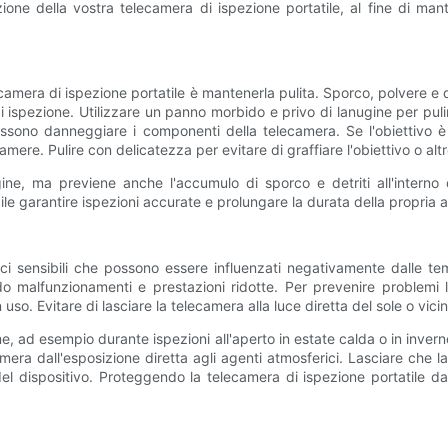
one della vostra telecamera di ispezione portatile, al fine di manten
camera di ispezione portatile è mantenerla pulita. Sporco, polvere e d
 ispezione. Utilizzare un panno morbido e privo di lanugine per pulir
possono danneggiare i componenti della telecamera. Se l'obiettivo 
mere. Pulire con delicatezza per evitare di graffiare l'obiettivo o altre
agine, ma previene anche l'accumulo di sporco e detriti all'inter
ile garantire ispezioni accurate e prolungare la durata della propria 
onici sensibili che possono essere influenzati negativamente dalle
o malfunzionamenti e prestazioni ridotte. Per prevenire problemi 
so. Evitare di lasciare la telecamera alla luce diretta del sole o vicin
, ad esempio durante ispezioni all'aperto in estate calda o in inver
era dall'esposizione diretta agli agenti atmosferici. Lasciare che 
 del dispositivo. Proteggendo la telecamera di ispezione portatile 