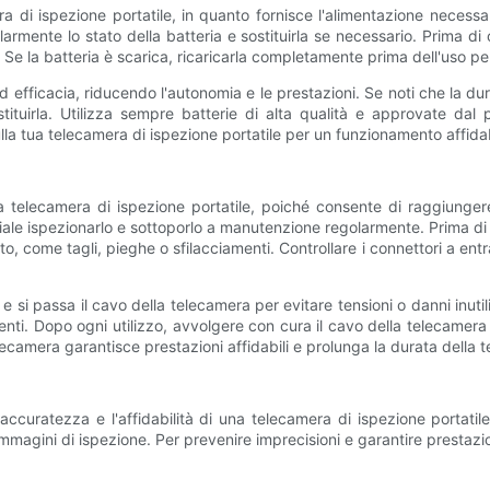
i ispezione portatile, in quanto fornisce l'alimentazione necessari
larmente lo stato della batteria e sostituirla se necessario. Prima di og
 Se la batteria è scarica, ricaricarla completamente prima dell'uso per 
 efficacia, riducendo l'autonomia e le prestazioni. Se noti che la dur
tuirla. Utilizza sempre batterie di alta qualità e approvate dal pr
la tua telecamera di ispezione portatile per un funzionamento affidab
 telecamera di ispezione portatile, poiché consente di raggiungere
iale ispezionarlo e sottoporlo a manutenzione regolarmente. Prima di 
o, come tagli, pieghe o sfilacciamenti. Controllare i connettori a ent
si passa il cavo della telecamera per evitare tensioni o danni inutili
menti. Dopo ogni utilizzo, avvolgere con cura il cavo della telecamera 
ecamera garantisce prestazioni affidabili e prolunga la durata della t
curatezza e l'affidabilità di una telecamera di ispezione portatile
 immagini di ispezione. Per prevenire imprecisioni e garantire prestazi