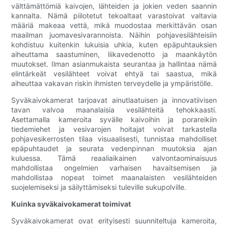
välttämättömiä kaivojen, lähteiden ja jokien veden saannin
kannalta. Nämä piilotetut tekoaltaat varastoivat valtavia
määriä makeaa vettä, mikä muodostaa merkittävän osan
maailman juomavesivarannoista. Näihin pohjavesilähteisiin
kohdistuu kuitenkin lukuisia uhkia, kuten epäpuhtauksien
aiheuttama saastuminen, liikavedenotto ja maankäytön
muutokset. Ilman asianmukaista seurantaa ja hallintaa nämä
elintärkeät vesilähteet voivat ehtyä tai saastua, mikä
aiheuttaa vakavan riskin ihmisten terveydelle ja ympäristölle.
Syväkaivokamerat tarjoavat ainutlaatuisen ja innovatiivisen
tavan valvoa maanalaisia ​​vesilähteitä tehokkaasti.
Asettamalla kameroita syvälle kaivoihin ja porareikiin
tiedemiehet ja vesivarojen hoitajat voivat tarkastella
pohjavesikerrosten tilaa visuaalisesti, tunnistaa mahdolliset
epäpuhtaudet ja seurata vedenpinnan muutoksia ajan
kuluessa. Tämä reaaliaikainen valvontaominaisuus
mahdollistaa ongelmien varhaisen havaitsemisen ja
mahdollistaa nopeat toimet maanalaisten vesilähteiden
suojelemiseksi ja säilyttämiseksi tuleville sukupolville.
Kuinka syväkaivokamerat toimivat
Syväkaivokamerat ovat erityisesti suunniteltuja kameroita,