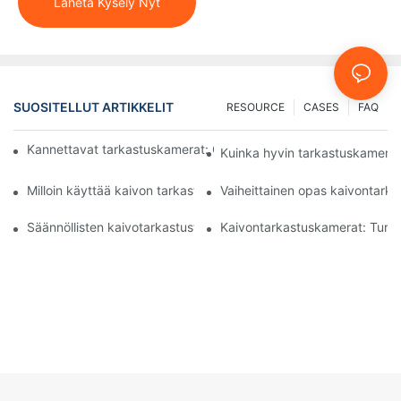
Lähetä Kysely Nyt
SUOSITELLUT ARTIKKELIT
RESOURCE
CASES
FAQ
Kannettavat tarkastuskamerat: Olennaisia ​​työkaluja ammattilaisi
Kuinka hyvin tarkastuskamerat
Milloin käyttää kaivon tarkastuskameraa: Keskeiset indikaattorit
Vaiheittainen opas kaivontark
Säännöllisten kaivotarkastusten merkitys erikoiskameroilla
Kaivontarkastuskamerat: Turv