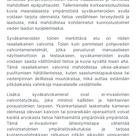
mahdolliset epäpuhtaudet. Tallentamalla korkearesoluutioisia
kuvia maanalaisesta ympäristöstä syväkameroiden avulla
voidaan tarjota olennaista tietoa vesilähteen terveydestä ja
laadusta, mikä mahdollistaa kohdennetut kunnostustoimet
veden laadun suojelemiseksi.
Syväkameroiden toinen merkittävä etu on niiden
reaaliaikainen valvonta. Toisin kuin perinteiset pohjaveden
valvontamenetelmät, jotka perustuvat manuaaliseen
näytteenottoon ja testaukseen, syväkameroiden avulla
voidaan saada välittömästi tietoa ja kuvia syvältä maan alta.
Tämä reaaliaikainen valvonta mahdollistaa oikea-aikaisen
puuttumisen hätätilanteissa, kuten saastumistapauksissa tai
vedenpinnan äkillisissä muutoksissa, mikä auttaa estämään
pitkäaikaisia ​​vahinkoja maanalaisille vesilähteille.
Lisäksi syväkaivokamerat ovat ei-invasiivinen
valvontatyökalu, joka minimoi kalliiden ja häiritsevien
poraustoimien tarpeen. Yksinkertaisesti laskemalla kameran
olemassa olevaan kaivoon tai porareikään operaattorit voivat
kerätä arvokasta tietoa häiritsemättä ympäröivää ympäristöä.
Tämä ei-invasiivinen lähestymistapa vähentää
valvontatoimien ympäristövaikutuksia ja tarjoaa
kustannustehokkaan ratkaisun pitkän aikavälin vesivarojen