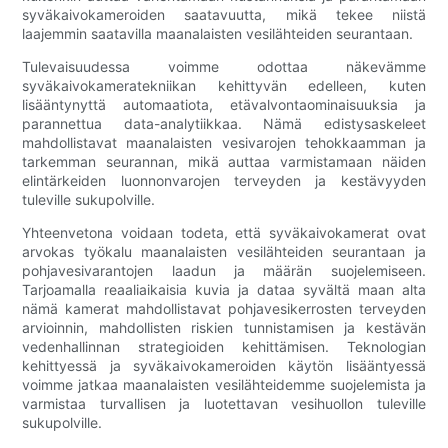
syväkaivokameroiden saatavuutta, mikä tekee niistä
laajemmin saatavilla maanalaisten vesilähteiden seurantaan.
Tulevaisuudessa voimme odottaa näkevämme
syväkaivokameratekniikan kehittyvän edelleen, kuten
lisääntynyttä automaatiota, etävalvontaominaisuuksia ja
parannettua data-analytiikkaa. Nämä edistysaskeleet
mahdollistavat maanalaisten vesivarojen tehokkaamman ja
tarkemman seurannan, mikä auttaa varmistamaan näiden
elintärkeiden luonnonvarojen terveyden ja kestävyyden
tuleville sukupolville.
Yhteenvetona voidaan todeta, että syväkaivokamerat ovat
arvokas työkalu maanalaisten vesilähteiden seurantaan ja
pohjavesivarantojen laadun ja määrän suojelemiseen.
Tarjoamalla reaaliaikaisia ​​kuvia ja dataa syvältä maan alta
nämä kamerat mahdollistavat pohjavesikerrosten terveyden
arvioinnin, mahdollisten riskien tunnistamisen ja kestävän
vedenhallinnan strategioiden kehittämisen. Teknologian
kehittyessä ja syväkaivokameroiden käytön lisääntyessä
voimme jatkaa maanalaisten vesilähteidemme suojelemista ja
varmistaa turvallisen ja luotettavan vesihuollon tuleville
sukupolville.