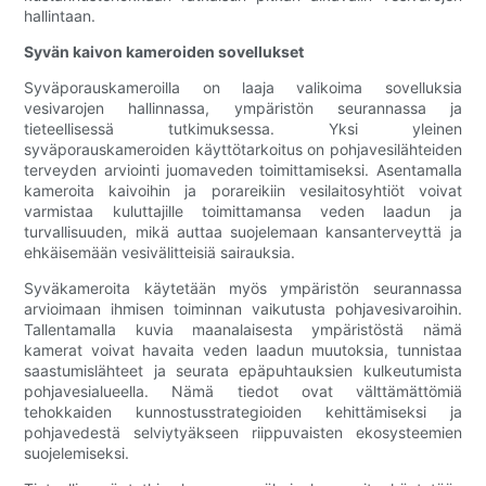
hallintaan.
Syvän kaivon kameroiden sovellukset
Syväporauskameroilla on laaja valikoima sovelluksia
vesivarojen hallinnassa, ympäristön seurannassa ja
tieteellisessä tutkimuksessa. Yksi yleinen
syväporauskameroiden käyttötarkoitus on pohjavesilähteiden
terveyden arviointi juomaveden toimittamiseksi. Asentamalla
kameroita kaivoihin ja porareikiin vesilaitosyhtiöt voivat
varmistaa kuluttajille toimittamansa veden laadun ja
turvallisuuden, mikä auttaa suojelemaan kansanterveyttä ja
ehkäisemään vesivälitteisiä sairauksia.
Syväkameroita käytetään myös ympäristön seurannassa
arvioimaan ihmisen toiminnan vaikutusta pohjavesivaroihin.
Tallentamalla kuvia maanalaisesta ympäristöstä nämä
kamerat voivat havaita veden laadun muutoksia, tunnistaa
saastumislähteet ja seurata epäpuhtauksien kulkeutumista
pohjavesialueella. Nämä tiedot ovat välttämättömiä
tehokkaiden kunnostusstrategioiden kehittämiseksi ja
pohjavedestä selviytyäkseen riippuvaisten ekosysteemien
suojelemiseksi.