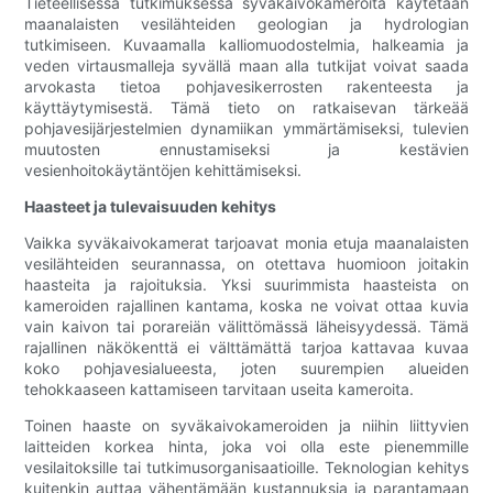
Tieteellisessä tutkimuksessa syväkaivokameroita käytetään
maanalaisten vesilähteiden geologian ja hydrologian
tutkimiseen. Kuvaamalla kalliomuodostelmia, halkeamia ja
veden virtausmalleja syvällä maan alla tutkijat voivat saada
arvokasta tietoa pohjavesikerrosten rakenteesta ja
käyttäytymisestä. Tämä tieto on ratkaisevan tärkeää
pohjavesijärjestelmien dynamiikan ymmärtämiseksi, tulevien
muutosten ennustamiseksi ja kestävien
vesienhoitokäytäntöjen kehittämiseksi.
Haasteet ja tulevaisuuden kehitys
Vaikka syväkaivokamerat tarjoavat monia etuja maanalaisten
vesilähteiden seurannassa, on otettava huomioon joitakin
haasteita ja rajoituksia. Yksi suurimmista haasteista on
kameroiden rajallinen kantama, koska ne voivat ottaa kuvia
vain kaivon tai porareiän välittömässä läheisyydessä. Tämä
rajallinen näkökenttä ei välttämättä tarjoa kattavaa kuvaa
koko pohjavesialueesta, joten suurempien alueiden
tehokkaaseen kattamiseen tarvitaan useita kameroita.
Toinen haaste on syväkaivokameroiden ja niihin liittyvien
laitteiden korkea hinta, joka voi olla este pienemmille
vesilaitoksille tai tutkimusorganisaatioille. Teknologian kehitys
kuitenkin auttaa vähentämään kustannuksia ja parantamaan