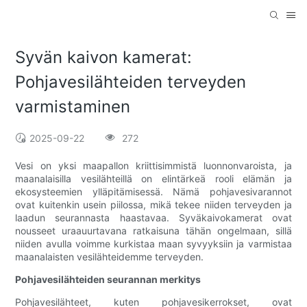
Syvän kaivon kamerat:
Pohjavesilähteiden terveyden
varmistaminen
2025-09-22
272
Vesi on yksi maapallon kriittisimmistä luonnonvaroista, ja
maanalaisilla vesilähteillä on elintärkeä rooli elämän ja
ekosysteemien ylläpitämisessä. Nämä pohjavesivarannot
ovat kuitenkin usein piilossa, mikä tekee niiden terveyden ja
laadun seurannasta haastavaa. Syväkaivokamerat ovat
nousseet uraauurtavana ratkaisuna tähän ongelmaan, sillä
niiden avulla voimme kurkistaa maan syvyyksiin ja varmistaa
maanalaisten vesilähteidemme terveyden.
Pohjavesilähteiden seurannan merkitys
Pohjavesilähteet, kuten pohjavesikerrokset, ovat