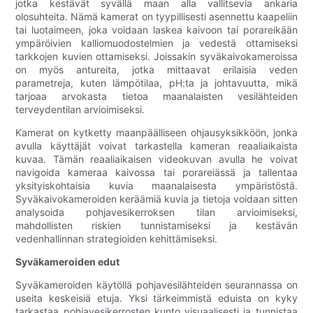
jotka kestävät syvällä maan alla vallitsevia ankaria
olosuhteita. Nämä kamerat on tyypillisesti asennettu kaapeliin
tai luotaimeen, joka voidaan laskea kaivoon tai porareikään
ympäröivien kalliomuodostelmien ja vedestä ottamiseksi
tarkkojen kuvien ottamiseksi. Joissakin syväkaivokameroissa
on myös antureita, jotka mittaavat erilaisia ​​veden
parametreja, kuten lämpötilaa, pH:ta ja johtavuutta, mikä
tarjoaa arvokasta tietoa maanalaisten vesilähteiden
terveydentilan arvioimiseksi.
Kamerat on kytketty maanpäälliseen ohjausyksikköön, jonka
avulla käyttäjät voivat tarkastella kameran reaaliaikaista
kuvaa. Tämän reaaliaikaisen videokuvan avulla he voivat
navigoida kameraa kaivossa tai porareiässä ja tallentaa
yksityiskohtaisia ​​kuvia maanalaisesta ympäristöstä.
Syväkaivokameroiden keräämiä kuvia ja tietoja voidaan sitten
analysoida pohjavesikerroksen tilan arvioimiseksi,
mahdollisten riskien tunnistamiseksi ja kestävän
vedenhallinnan strategioiden kehittämiseksi.
Syväkameroiden edut
Syväkameroiden käytöllä pohjavesilähteiden seurannassa on
useita keskeisiä etuja. Yksi tärkeimmistä eduista on kyky
tarkastaa pohjavesikerrosten kunto visuaalisesti ja tunnistaa