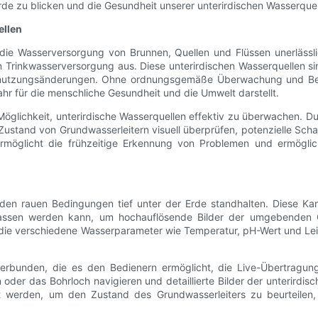
Erde zu blicken und die Gesundheit unserer unterirdischen Wasserque
ellen
r die Wasserversorgung von Brunnen, Quellen und Flüssen unerlässl
 Trinkwasserversorgung aus. Diese unterirdischen Wasserquellen s
dnutzungsänderungen. Ohne ordnungsgemäße Überwachung und Bewi
hr für die menschliche Gesundheit und die Umwelt darstellt.
Möglichkeit, unterirdische Wasserquellen effektiv zu überwachen. D
tand von Grundwasserleitern visuell überprüfen, potenzielle Scha
rmöglicht die frühzeitige Erkennung von Problemen und ermöglic
 den rauen Bedingungen tief unter der Erde standhalten. Diese K
gelassen werden kann, um hochauflösende Bilder der umgebenden 
ie verschiedene Wasserparameter wie Temperatur, pH-Wert und Leit
erbunden, die es den Bedienern ermöglicht, die Live-Übertragung 
oder das Bohrloch navigieren und detaillierte Bilder der unterir
 werden, um den Zustand des Grundwasserleiters zu beurteilen, po