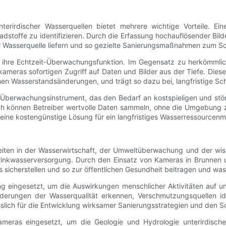
rirdischer Wasserquellen bietet mehrere wichtige Vorteile. Eine
hadstoffe zu identifizieren. Durch die Erfassung hochauflösender 
er Wasserquelle liefern und so gezielte Sanierungsmaßnahmen zum Sc
 ist ihre Echtzeit-Überwachungsfunktion. Im Gegensatz zu herkömm
eras sofortigen Zugriff auf Daten und Bilder aus der Tiefe. Diese 
ichen Wasserstandsänderungen, und trägt so dazu bei, langfristige S
s Überwachungsinstrument, das den Bedarf an kostspieligen und stö
h können Betreiber wertvolle Daten sammeln, ohne die Umgebung zu 
eine kostengünstige Lösung für ein langfristiges Wasserressource
ten in der Wasserwirtschaft, der Umweltüberwachung und der wisse
Trinkwasserversorgung. Durch den Einsatz von Kameras in Brunne
rs sicherstellen und so zur öffentlichen Gesundheit beitragen und wa
eingesetzt, um die Auswirkungen menschlicher Aktivitäten auf un
erungen der Wasserqualität erkennen, Verschmutzungsquellen ide
ässlich für die Entwicklung wirksamer Sanierungsstrategien und den
ameras eingesetzt, um die Geologie und Hydrologie unterirdisch