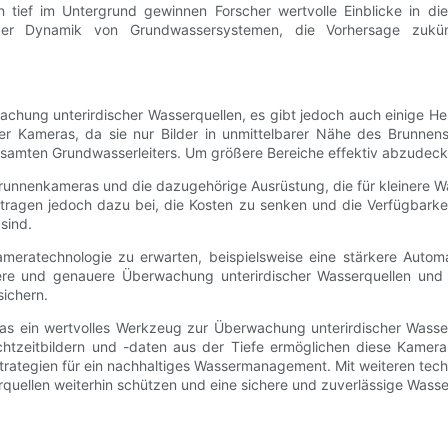
tief im Untergrund gewinnen Forscher wertvolle Einblicke in die
der Dynamik von Grundwassersystemen, die Vorhersage zukün
wachung unterirdischer Wasserquellen, es gibt jedoch auch einige 
er Kameras, da sie nur Bilder in unmittelbarer Nähe des Brunne
gesamten Grundwasserleiters. Um größere Bereiche effektiv abzudeck
fbrunnenkameras und die dazugehörige Ausrüstung, die für kleiner
e tragen jedoch dazu bei, die Kosten zu senken und die Verfügbark
sind.
ameratechnologie zu erwarten, beispielsweise eine stärkere Auto
ntere und genauere Überwachung unterirdischer Wasserquellen und
ichern.
s ein wertvolles Werkzeug zur Überwachung unterirdischer Wasser
Echtzeitbildern und -daten aus der Tiefe ermöglichen diese Kamera
n Strategien für ein nachhaltiges Wassermanagement. Mit weiteren t
uellen weiterhin schützen und eine sichere und zuverlässige Wasser