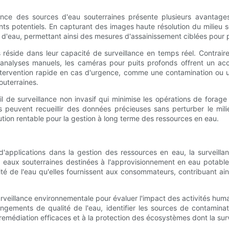
lance des sources d'eau souterraines présente plusieurs avantages 
nants potentiels. En capturant des images haute résolution du milieu
ce d'eau, permettant ainsi des mesures d'assainissement ciblées pour p
éside dans leur capacité de surveillance en temps réel. Contrair
s analyses manuels, les caméras pour puits profonds offrent un 
ntervention rapide en cas d'urgence, comme une contamination ou un
uterraines.
l de surveillance non invasif qui minimise les opérations de forag
 peuvent recueillir des données précieuses sans perturber le mili
ution rentable pour la gestion à long terme des ressources en eau.
'applications dans la gestion des ressources en eau, la surveillan
eaux souterraines destinées à l'approvisionnement en eau potable. 
té de l'eau qu'elles fournissent aux consommateurs, contribuant ains
rveillance environnementale pour évaluer l'impact des activités huma
ements de qualité de l'eau, identifier les sources de contaminatio
de remédiation efficaces et à la protection des écosystèmes dont la s