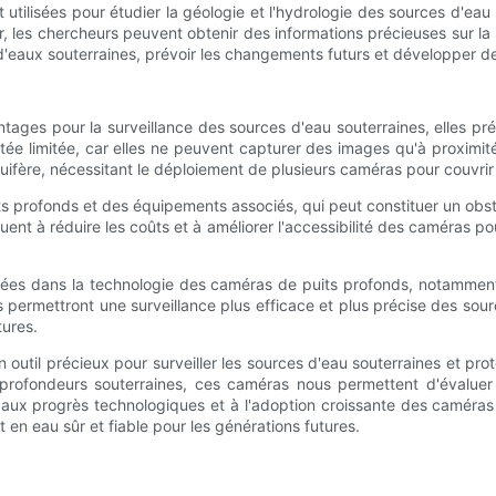
 utilisées pour étudier la géologie et l'hydrologie des sources d'eau
, les chercheurs peuvent obtenir des informations précieuses sur la
eaux souterraines, prévoir les changements futurs et développer des
ages pour la surveillance des sources d'eau souterraines, elles pré
ortée limitée, car elles ne peuvent capturer des images qu'à proximi
uifère, nécessitant le déploiement de plusieurs caméras pour couvri
ts profonds et des équipements associés, qui peut constituer un ob
nt à réduire les coûts et à améliorer l'accessibilité des caméras pou
cées dans la technologie des caméras de puits profonds, notamment
rmettront une surveillance plus efficace et plus précise des source
tures.
outil précieux pour surveiller les sources d'eau souterraines et proté
fondeurs souterraines, ces caméras nous permettent d'évaluer la s
e aux progrès technologiques et à l'adoption croissante des caméra
en eau sûr et fiable pour les générations futures.