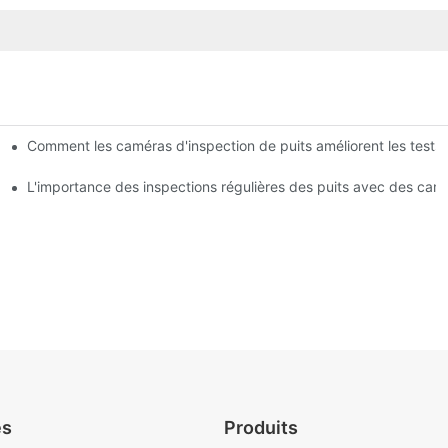
Comment les caméras d'inspection de puits améliorent les tests d
 les professionnels
on de puits
L'importance des inspections régulières des puits avec des cam
es
Produits