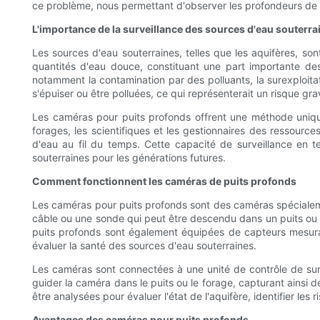
ce problème, nous permettant d'observer les profondeurs de la
L'importance de la surveillance des sources d'eau souterra
Les sources d'eau souterraines, telles que les aquifères, so
quantités d'eau douce, constituant une part importante d
notamment la contamination par des polluants, la surexploita
s'épuiser ou être polluées, ce qui représenterait un risque gr
Les caméras pour puits profonds offrent une méthode unique 
forages, les scientifiques et les gestionnaires des ressources
d'eau au fil du temps. Cette capacité de surveillance en 
souterraines pour les générations futures.
Comment fonctionnent les caméras de puits profonds
Les caméras pour puits profonds sont des caméras spécialeme
câble ou une sonde qui peut être descendu dans un puits ou 
puits profonds sont également équipées de capteurs mesurant
évaluer la santé des sources d'eau souterraines.
Les caméras sont connectées à une unité de contrôle de surf
guider la caméra dans le puits ou le forage, capturant ainsi 
être analysées pour évaluer l'état de l'aquifère, identifier les
Avantages des caméras pour puits profonds