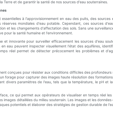
 Terre et de garantir la santé de nos sources d'eau souterraines.
ines
nt essentielles à l'approvisionnement en eau des puits, des sources 
es réserves mondiales d'eau potable. Cependant, ces sources d'e
tion et les changements d'affectation des sols. Sans une surveillanc
ave pour la santé humaine et l'environnement.
et innovante pour surveiller efficacement les sources d'eau souterr
 en eau peuvent inspecter visuellement l'état des aquifères, identif
temps réel permet de détecter précocement les problèmes et d'ag
nt conçues pour résister aux conditions difficiles des profondeur
un forage pour capturer des images haute résolution des formations
 divers paramètres de l'eau, tels que la température, le pH et la
ace, ce qui permet aux opérateurs de visualiser en temps réel les
des images détaillées du milieu souterrain. Les images et les donnée
 risques potentiels et élaborer des stratégies de gestion durable de l'e