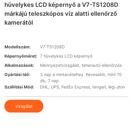
hüvelykes LCD képernyő a V7-TS1208D
márkájú teleszkópos víz alatti ellenőrző
kamerától
Modellszám:
V7-TS1208D
Képernyőméret:
7 hüvelykes LCD képernyő
Alkalmazások:
Mennyezetvizsgálat, teherautó-ellenőrzés
Gyártási Idő:
3 nap a mintavételhez. Kevesebb, mint 10
db, 7 nap
Szállítási Mód:
DHL, UPS, FedEx Express, tengeri, légi úton
vizsgálat