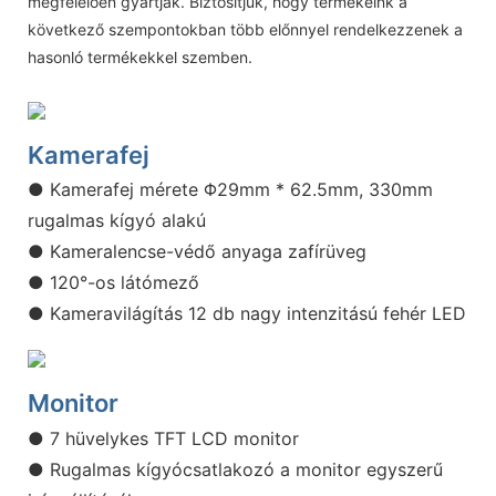
megfelelően gyártják. Biztosítjuk, hogy termékeink a
következő szempontokban több előnnyel rendelkezzenek a
hasonló termékekkel szemben.
Kamerafej
● Kamerafej mérete Φ29mm * 62.5mm, 330mm
rugalmas kígyó alakú
● Kameralencse-védő anyaga zafírüveg
● 120°-os látómező
● Kameravilágítás 12 db nagy intenzitású fehér LED
Monitor
● 7 hüvelykes TFT LCD monitor
● Rugalmas kígyócsatlakozó a monitor egyszerű