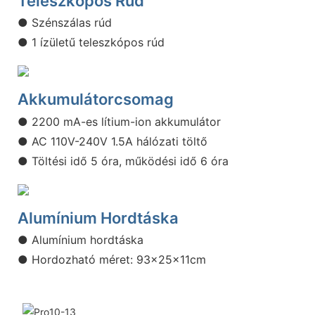
Teleszkópos Rúd
● Szénszálas rúd
● 1 ízületű teleszkópos rúd
Akkumulátorcsomag
● 2200 mA-es lítium-ion akkumulátor
● AC 110V-240V 1.5A hálózati töltő
● Töltési idő 5 óra, működési idő 6 óra
Alumínium Hordtáska
● Alumínium hordtáska
● Hordozható méret: 93x25x11cm