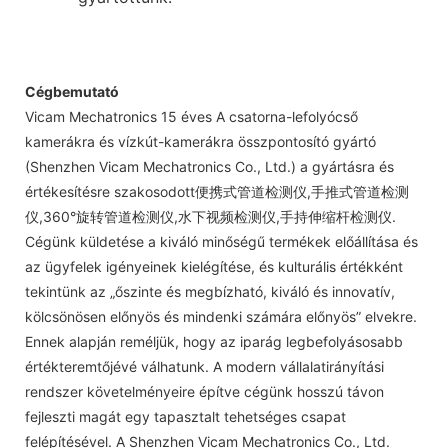
Cégbemutató
Vicam Mechatronics 15 éves A csatorna-lefolyócső
kamerákra és vízkút-kamerákra összpontosító gyártó
(Shenzhen Vicam Mechatronics Co., Ltd.) a gyártásra és
értékesítésre szakosodott便携式管道检测仪,手推式管道检测
仪,360°旋转管道检测仪,水下视频检测仪,手持伸缩杆检测仪.
Cégünk küldetése a kiváló minőségű termékek előállítása és
az ügyfelek igényeinek kielégítése, és kulturális értékként
tekintünk az „őszinte és megbízható, kiváló és innovatív,
kölcsönösen előnyös és mindenki számára előnyös” elvekre.
Ennek alapján reméljük, hogy az iparág legbefolyásosabb
értékteremtőjévé válhatunk. A modern vállalatirányítási
rendszer követelményeire építve cégünk hosszú távon
fejleszti magát egy tapasztalt tehetséges csapat
felépítésével. A Shenzhen Vicam Mechatronics Co., Ltd.