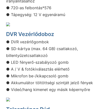
irányállításához
● 720-as felbontás*576
● Tápegység: 12 V egyenáramú
DVR Vezérlődoboz
● DVR vezérlőgombok
● SD-kártya (max. 64 GB) csatlakozó,
billentyűzetcsatlakozó
● LED fényerő-szabályozó gomb
● A / V & fotókiválasztás elérhető
● Mikrofon be-/kikapcsoló gomb
● Akkumulátor töltöttségi szintjét jelző fények
● Videó/hang kimenet egy másik képernyőre