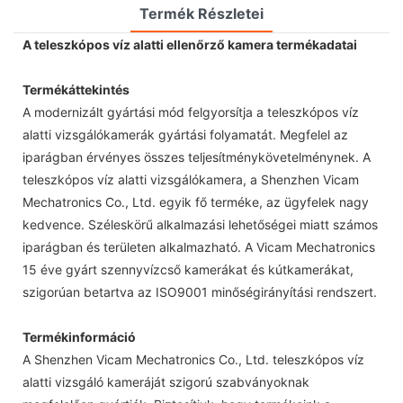
Termék Részletei
A teleszkópos víz alatti ellenőrző kamera termékadatai
Termékáttekintés
A modernizált gyártási mód felgyorsítja a teleszkópos víz
alatti vizsgálókamerák gyártási folyamatát. Megfelel az
iparágban érvényes összes teljesítménykövetelménynek. A
teleszkópos víz alatti vizsgálókamera, a Shenzhen Vicam
Mechatronics Co., Ltd. egyik fő terméke, az ügyfelek nagy
kedvence. Széleskörű alkalmazási lehetőségei miatt számos
iparágban és területen alkalmazható. A Vicam Mechatronics
15 éve gyárt szennyvízcső kamerákat és kútkamerákat,
szigorúan betartva az ISO9001 minőségirányítási rendszert.
Termékinformáció
A Shenzhen Vicam Mechatronics Co., Ltd. teleszkópos víz
alatti vizsgáló kameráját szigorú szabványoknak