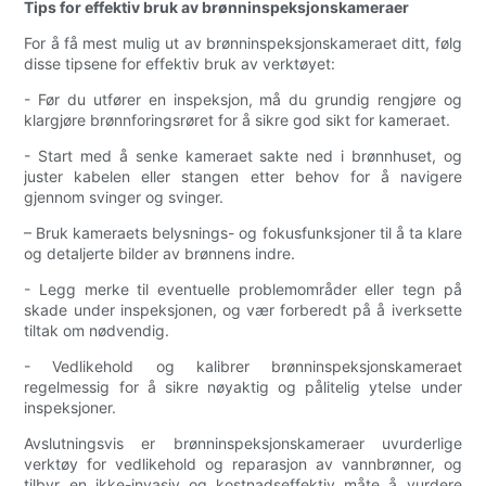
Tips for effektiv bruk av brønninspeksjonskameraer
For å få mest mulig ut av brønninspeksjonskameraet ditt, følg
disse tipsene for effektiv bruk av verktøyet:
- Før du utfører en inspeksjon, må du grundig rengjøre og
klargjøre brønnforingsrøret for å sikre god sikt for kameraet.
- Start med å senke kameraet sakte ned i brønnhuset, og
juster kabelen eller stangen etter behov for å navigere
gjennom svinger og svinger.
– Bruk kameraets belysnings- og fokusfunksjoner til å ta klare
og detaljerte bilder av brønnens indre.
- Legg merke til eventuelle problemområder eller tegn på
skade under inspeksjonen, og vær forberedt på å iverksette
tiltak om nødvendig.
- Vedlikehold og kalibrer brønninspeksjonskameraet
regelmessig for å sikre nøyaktig og pålitelig ytelse under
inspeksjoner.
Avslutningsvis er brønninspeksjonskameraer uvurderlige
verktøy for vedlikehold og reparasjon av vannbrønner, og
tilbyr en ikke-invasiv og kostnadseffektiv måte å vurdere