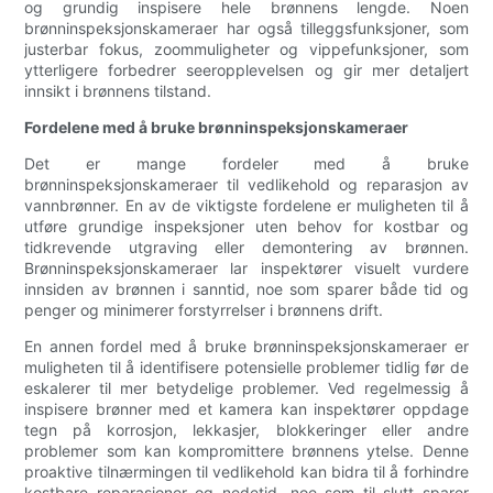
og grundig inspisere hele brønnens lengde. Noen
brønninspeksjonskameraer har også tilleggsfunksjoner, som
justerbar fokus, zoommuligheter og vippefunksjoner, som
ytterligere forbedrer seeropplevelsen og gir mer detaljert
innsikt i brønnens tilstand.
Fordelene med å bruke brønninspeksjonskameraer
Det er mange fordeler med å bruke
brønninspeksjonskameraer til vedlikehold og reparasjon av
vannbrønner. En av de viktigste fordelene er muligheten til å
utføre grundige inspeksjoner uten behov for kostbar og
tidkrevende utgraving eller demontering av brønnen.
Brønninspeksjonskameraer lar inspektører visuelt vurdere
innsiden av brønnen i sanntid, noe som sparer både tid og
penger og minimerer forstyrrelser i brønnens drift.
En annen fordel med å bruke brønninspeksjonskameraer er
muligheten til å identifisere potensielle problemer tidlig før de
eskalerer til mer betydelige problemer. Ved regelmessig å
inspisere brønner med et kamera kan inspektører oppdage
tegn på korrosjon, lekkasjer, blokkeringer eller andre
problemer som kan kompromittere brønnens ytelse. Denne
proaktive tilnærmingen til vedlikehold kan bidra til å forhindre
kostbare reparasjoner og nedetid, noe som til slutt sparer