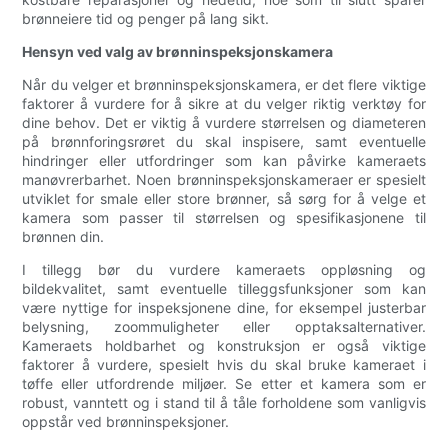
brønneiere tid og penger på lang sikt.
Hensyn ved valg av brønninspeksjonskamera
Når du velger et brønninspeksjonskamera, er det flere viktige
faktorer å vurdere for å sikre at du velger riktig verktøy for
dine behov. Det er viktig å vurdere størrelsen og diameteren
på brønnforingsrøret du skal inspisere, samt eventuelle
hindringer eller utfordringer som kan påvirke kameraets
manøvrerbarhet. Noen brønninspeksjonskameraer er spesielt
utviklet for smale eller store brønner, så sørg for å velge et
kamera som passer til størrelsen og spesifikasjonene til
brønnen din.
I tillegg bør du vurdere kameraets oppløsning og
bildekvalitet, samt eventuelle tilleggsfunksjoner som kan
være nyttige for inspeksjonene dine, for eksempel justerbar
belysning, zoommuligheter eller opptaksalternativer.
Kameraets holdbarhet og konstruksjon er også viktige
faktorer å vurdere, spesielt hvis du skal bruke kameraet i
tøffe eller utfordrende miljøer. Se etter et kamera som er
robust, vanntett og i stand til å tåle forholdene som vanligvis
oppstår ved brønninspeksjoner.