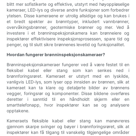
blitt mer sofistikerte og effektive, utstyrt med høyoppløselige
kameraer, LED-lys og diverse andre funksjoner som forbedrer
ytelsen. Disse kameraene er utrolig allsidige og kan brukes i
et bredt spekter av brønntyper, inkludert vannbrønner,
overvåkingsbrønner, geotermiske brønner og mer. Ved å
investere i et brønninspeksjonskamera kan brønneiere og
inspektører effektivisere inspeksjonsprosessen, spare tid og
penger, og til slutt sikre brønnenes levetid og funksjonalitet.
Hvordan fungerer brønninspeksjonskameraer?
Brønninspeksjonskameraer fungerer ved å være festet til en
fleksibel kabel eller stang som kan senkes ned i
brønnforingsrøret. Kameraet er utstyrt med en lyskilde,
vanligvis LED-lys, som lyser opp innsiden av brønnen, slik at
kameraet kan ta klare og detaljerte bilder av brønnens
vegger, foringsrør og komponenter. Disse bildene overføres
deretter i sanntid til en håndholdt skjerm eller en
smarttelefonapp, hvor inspektører kan se og analysere
opptakene.
Kameraets fleksible kabel eller stang kan manøvreres
gjennom skarpe svinger og bøyer i brønnforingsrøret, slik at
inspektører kan få tilgang til vanskelig tilgjengelige områder