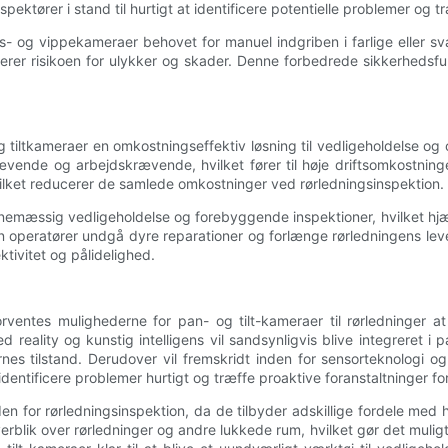
nspektører i stand til hurtigt at identificere potentielle problemer og
gs- og vippekameraer behovet for manuel indgriben i farlige eller s
merer risikoen for ulykker og skader. Denne forbedrede sikkerhedsfu
g tiltkameraer en omkostningseffektiv løsning til vedligeholdelse og 
ævende og arbejdskrævende, hvilket fører til høje driftsomkostning
ilket reducerer de samlede omkostninger ved rørledningsinspektion.
emæssig vedligeholdelse og forebyggende inspektioner, hvilket hjæl
n operatører undgå dyre reparationer og forlænge rørledningens levet
tivitet og pålidelighed.
rventes mulighederne for pan- og tilt-kameraer til rørledninger a
reality og kunstig intelligens vil sandsynligvis blive integreret i p
es tilstand. Derudover vil fremskridt inden for sensorteknologi og
 identificere problemer hurtigt og træffe proaktive foranstaltninger fo
den for rørledningsinspektion, da de tilbyder adskillige fordele med h
blik over rørledninger og andre lukkede rum, hvilket gør det muligt 