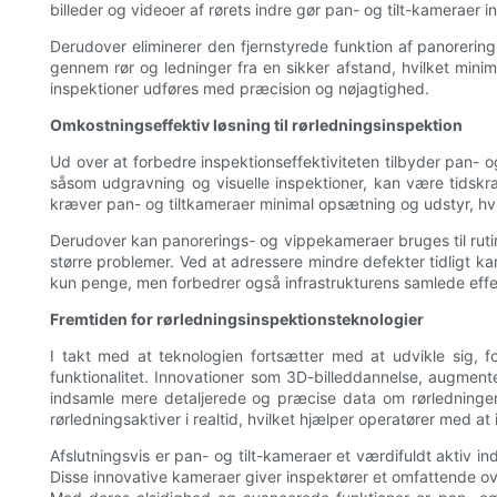
billeder og videoer af rørets indre gør pan- og tilt-kameraer i
Derudover eliminerer den fjernstyrede funktion af panorerin
gennem rør og ledninger fra en sikker afstand, hvilket mini
inspektioner udføres med præcision og nøjagtighed.
Omkostningseffektiv løsning til rørledningsinspektion
Ud over at forbedre inspektionseffektiviteten tilbyder pan- o
såsom udgravning og visuelle inspektioner, kan være tidskr
kræver pan- og tiltkameraer minimal opsætning og udstyr, hv
Derudover kan panorerings- og vippekameraer bruges til rutin
større problemer. Ved at adressere mindre defekter tidligt ka
kun penge, men forbedrer også infrastrukturens samlede effek
Fremtiden for rørledningsinspektionsteknologier
I takt med at teknologien fortsætter med at udvikle sig, fo
funktionalitet. Innovationer som 3D-billeddannelse, augmented 
indsamle mere detaljerede og præcise data om rørledningern
rørledningsaktiver i realtid, hvilket hjælper operatører med at
Afslutningsvis er pan- og tilt-kameraer et værdifuldt aktiv in
Disse innovative kameraer giver inspektører et omfattende over