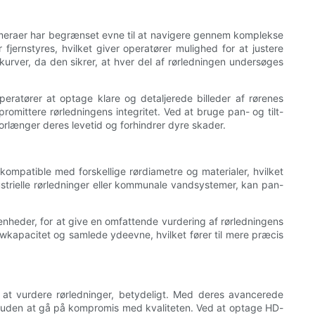
 kameraer har begrænset evne til at navigere gennem komplekse
fjernstyres, hvilket giver operatører mulighed for at justere
kurver, da den sikrer, at hver del af rørledningen undersøges
peratører at optage klare og detaljerede billeder af rørenes
romittere rørledningens integritet. Ved at bruge pan- og tilt-
forlænger deres levetid og forhindrer dyre skader.
 kompatible med forskellige rørdiametre og materialer, hvilket
ustrielle rørledninger eller kommunale vandsystemer, kan pan-
eder, for at give en omfattende vurdering af rørledningens
lowkapacitet og samlede ydeevne, hvilket fører til mere præcis
l at vurdere rørledninger, betydeligt. Med deres avancerede
vt uden at gå på kompromis med kvaliteten. Ved at optage HD-