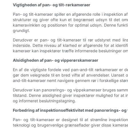
Vigtigheden af ​​pan- og tilt-rørkameraer
Pan- og tilt-kameraer spiller en afgørende rolle i inspektio
strukturer og giver ofte kun et begrænset udsyn til det områ
kameravinklen og positionen for optimal udsyn. Denne funktio
grundigt.
Derudover er pan- og tilt-kameraer til rør udstyret med lin
inderside. Dette niveau af klarhed er afgørende for at identi
kameraer kan inspektører træffe informerede beslutninger om v
Alsidigheden af ​​pan- og vipperørskameraer
En af de vigtigste fordele ved pan-and-tilt rørkameraer er de
gør dem velegnede til en bred vifte af anvendelser. Uanset o
and-tilt-kameraer nemt navigere gennem rør i forskellige størr
Derudover kan panorerings- og vippekameraer bruges sammen
tilstand. Denne alsidighed giver inspektører mulighed for at 
og informeret beslutningstagning.
Forbedring af inspektionseffektivitet med panorerings- o
Pan- og tilt-kameraer er designet til at strømline inspekt
teknologi og brugervenlige grænseflader giver disse kamerae