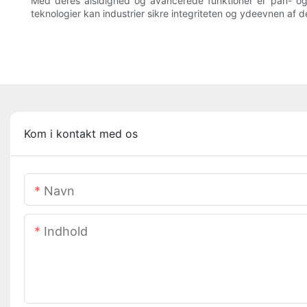
Med deres alsidighed og avancerede funktioner er pan- og ti
teknologier kan industrier sikre integriteten og ydeevnen af 
Kom i kontakt med os
Navn
Indhold