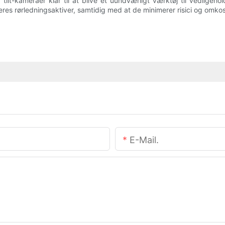
lt-kameraer klar til at blive et uundværligt værktøj til vedligeh
​​deres rørledningsaktiver, samtidig med at de minimerer risici og om
E-Mail.