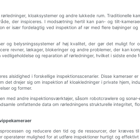
n af rørledninger, kloaksystemer og andre lukkede rum. Traditionelle
de, der inspiceres. I modsætning hertil kan pan- og tilt-kameraer 
n er især fordelagtig ved inspektion af rør med flere bøjninger og 
ser og belysningssystemer af høj kvalitet, der gør det muligt for o
ficere revner, lækager, blokeringer og andre problemer, der kan komp
edligeholdelse og reparation af rørledninger, hvilket i sidste ende 
res alsidighed i forskellige inspektionsscenarier. Disse kameraer er
m det drejer sig om inspektion af kloakledninger i private hjem, ind
elser og former.
 med andre inspektionsværktøjer, såsom robotcrawlere og sonar-enh
indsamle omfattende data om rørledningens strukturelle integritet, f
g vippekameraer
ionsprocessen og reducere den tid og de ressourcer, der kræves ti
r operatører mulighed for at udføre inspektioner hurtigt og effekti