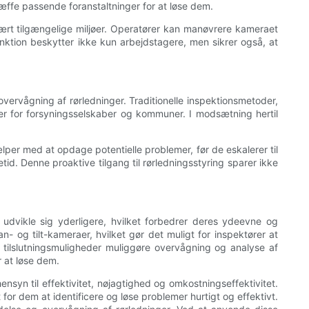
 træffe passende foranstaltninger for at løse dem.
vært tilgængelige miljøer. Operatører kan manøvrere kameraet
nktion beskytter ikke kun arbejdstagere, men sikrer også, at
overvågning af rørledninger. Traditionelle inspektionsmetoder,
er for forsyningsselskaber og kommuner. I modsætning hertil
per med at opdage potentielle problemer, før de eskalerer til
id. Denne proaktive tilgang til rørledningsstyring sparer ikke
t udvikle sig yderligere, hvilket forbedrer deres ydeevne og
an- og tilt-kameraer, hvilket gør det muligt for inspektører at
 tilslutningsmuligheder muliggøre overvågning og analyse af
r at løse dem.
ensyn til effektivitet, nøjagtighed og omkostningseffektivitet.
for dem at identificere og løse problemer hurtigt og effektivt.