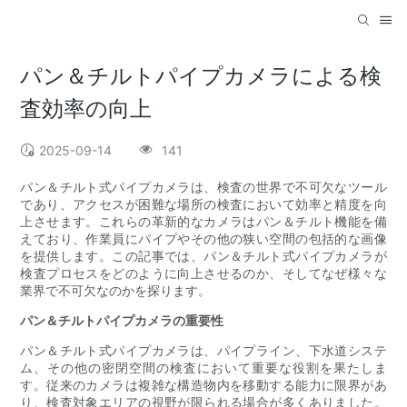
パン＆チルトパイプカメラによる検
査効率の向上
2025-09-14
141
パン＆チルト式パイプカメラは、検査の世界で不可欠なツール
であり、アクセスが困難な場所の検査において効率と精度を向
上させます。これらの革新的なカメラはパン＆チルト機能を備
えており、作業員にパイプやその他の狭い空間の包括的な画像
を提供します。この記事では、パン＆チルト式パイプカメラが
検査プロセスをどのように向上させるのか、そしてなぜ様々な
業界で不可欠なのかを探ります。
パン＆チルトパイプカメラの重要性
パン＆チルト式パイプカメラは、パイプライン、下水道システ
ム、その他の密閉空間の検査において重要な役割を果たしま
す。従来のカメラは複雑な構造物内を移動する能力に限界があ
り、検査対象エリアの視野が限られる場合が多くありました。