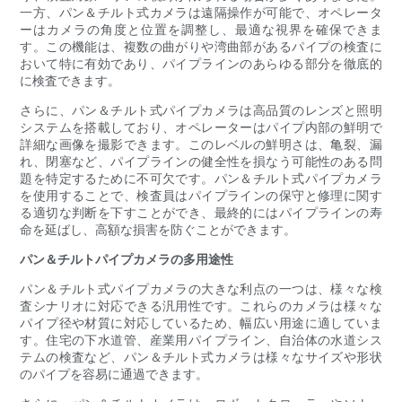
一方、パン＆チルト式カメラは遠隔操作が可能で、オペレータ
ーはカメラの角度と位置を調整し、最適な視界を確保できま
す。この機能は、複数の曲がりや湾曲部があるパイプの検査に
おいて特に有効であり、パイプラインのあらゆる部分を徹底的
に検査できます。
さらに、パン＆チルト式パイプカメラは高品質のレンズと照明
システムを搭載しており、オペレーターはパイプ内部の鮮明で
詳細な画像を撮影できます。このレベルの鮮明さは、亀裂、漏
れ、閉塞など、パイプラインの健全性を損なう可能性のある問
題を特定するために不可欠です。パン＆チルト式パイプカメラ
を使用することで、検査員はパイプラインの保守と修理に関す
る適切な判断を下すことができ、最終的にはパイプラインの寿
命を延ばし、高額な損害を防ぐことができます。
パン＆チルトパイプカメラの多用途性
パン＆チルト式パイプカメラの大きな利点の一つは、様々な検
査シナリオに対応できる汎用性です。これらのカメラは様々な
パイプ径や材質に対応しているため、幅広い用途に適していま
す。住宅の下水道管、産業用パイプライン、自治体の水道シス
テムの検査など、パン＆チルト式カメラは様々なサイズや形状
のパイプを容易に通過できます。