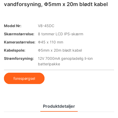
vandforsyning, Φ5mm x 20m blødt kabel
Model Nr:
V8-45DC
Skærmstørrelse:
8 tommer LCD IPS-skærm
Kamerastørrelse:
Φ45 x 110 mm
Kabelspole:
Φ5mm x 20m blødt kabel
Strømforsyning:
12V 7000mA genopladelig li-ion
batteripakke
forespørgsel
Produktdetaljer