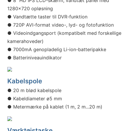
● 8" HD IPS LCD-skærm, vandtæt panel med
1280x720 opløsning
● Vandtætte taster til DVR-funktion
● 720P AVI-format video-, lyd- og fotofunktion
● Videoindgangsport (kompatibelt med forskellige
kamerahoveder)
● 7000mA genopladelig Li-ion-batteripakke
● Batteriniveauindikator
Kabelspole
● 20 m blød kabelspole
● Kabeldiameter ø5 mm
● Metermærke på kablet (1 m, 2 m...20 m)
Værktøjstaske